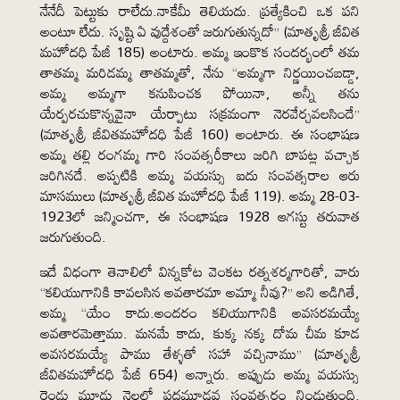
నేనేదీ పెట్టుకు రాలేదు.నాకేమీ తెలియదు. ప్రత్యేకించి ఒక పని
అంటూ లేదు. సృష్టి ఏ వుద్దేశంతో జరుగుతున్నదో” (మాతృశ్రీ జీవిత
మహోదధి పేజీ 185) అంటారు. అమ్మ ఇంకొక సందర్భంలో తమ
తాతమ్మ మరిడమ్మ తాతమ్మతో, నేను “అమ్మగా నిర్ణయించబడ్డా,
అమ్మ అమ్మగా కనుపించక పోయినా, అన్నీ తను
యేర్పరచుకొన్నవైనా యేర్పాటు సక్రమంగా నెరవేర్చవలసిందే”
(మాతృశ్రీ జీవితమహోదధి పేజీ 160) అంటారు. ఈ సంభాషణ
అమ్మ తల్లి రంగమ్మ గారి సంవత్సరీకాలు జరిగి బాపట్ల వచ్చాక
జరిగినదే. అప్పటికి అమ్మ వయస్సు ఐదు సంవత్సరాల ఆరు
మాసములు (మాతృశ్రీ జీవిత మహోదధి పేజీ 119). అమ్మ 28-03-
1923లో జన్మించగా, ఈ సంభాషణ 1928 ఆగస్టు తరువాత
జరుగుతుంది.
ఇదే విధంగా తెనాలిలో విన్నకోట వెంకట రత్నశర్మగారితో, వారు
“కలియుగానికి కావలసిన అవతారమా అమ్మా నీవు?” అని అడిగితే,
అమ్మ “యేం కాదు.అందరం కలియుగానికి అవసరమయ్యే
అవతారమెత్తాము. మనమే కాదు, కుక్క నక్క దోమ చీమ కూడ
అవసరమయ్యే పాము తేళ్ళతో సహా వచ్చినాము” (మాతృశ్రీ
జీవితమహోదధి పేజీ 654) అన్నారు. అప్పుడు అమ్మ వయస్సు
రెండు మూడు నెలల్లో పదమూడవ సంవత్సరం నిండుతుంది.