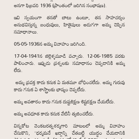
అనగా ఫిబ్రవరి 1936 (ప్రాంతంలో జరిగిన సంభాషణ).
ఇవి స్వయంగా తనతో బాటు ఉంటూ, తన సాహచర్యం
అనుభవిస్తున్న బంధువులు, హితైషులు అడుగగా అమ్మ చెప్పిన
సమాధానాలు.
05-05-1936న అమ్మ వివాహం జరిగింది.
17-04-1941న జిల్లెళ్ళమూడి వచ్చారు. 12-06-1985 వరకు
పాలించారు. ఇప్పుడు ప్రశ్నలకు సమాధానం చెప్పడానికి అమ్మ
లేరు.
అమ్మ ప్రవక్త కాదు కనుక ఏ మతమూ బోధించలేదు. అమ్మ గురువు
కాదు గనుక ఏ శాస్త్రాలకు భాష్యం చెప్పలేదు.
అమ్మ అవతారం కాదు గనుక దుష్టశిక్షణ శిష్టరక్షణ చేయలేదు.
అమ్మ అవధూత కాదు కనుక వేటినీ త్యజించలేదు.
విన్నకోట వెంకటరత్నశర్మగారి మాటలలో అమ్మ వివాహం
చేసుకొని, “ధర్మమనే ఖడ్గాన్ని చేతబట్టి యుద్ధం చేయడానికి