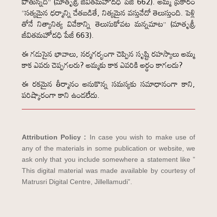
పోతున్నది” (మాతృశ్రీ జీవితమహోదధి పేజీ 662). అమ్మ ప్రకారం
“సత్యమైన ధర్మాన్ని చేతబడితే, నిత్యమైన వస్తువేదో తెలుస్తుంది. పెళ్లి
తోనే నిత్యానిత్య వివేకాన్ని తెలుసుకోవట మన్నమాట” (మాతృశ్రీ
జీవితమహోదధి పేజీ 663).
ఈ గడుసైన భావాలు, నర్మగర్భంగా చెప్పిన సృష్టి రహస్యాలు అమ్మ
కాక ఎవరు చెప్పగలరు? అమ్మకు కాక ఎవరికి అర్థం కాగలదు?
ఈ రకమైన తీర్మానం అనుకొన్న సమస్యకు సమాధానంగా కాని,
పరిష్కారంగా కాని ఉండలేదు.
Attribution Policy :
In case you wish to make use of
any of the materials in some publication or website, we
ask only that you include somewhere a statement like ”
This digital material was made available by courtesy of
Matrusri Digital Centre, Jillellamudi”.