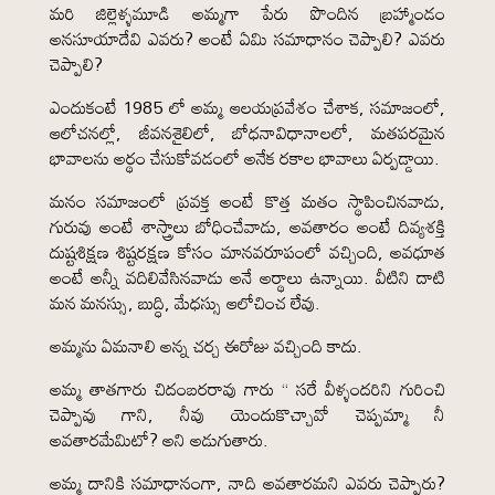
మరి జిల్లెళ్ళమూడి అమ్మగా పేరు పొందిన బ్రహ్మాండం
అనసూయాదేవి ఎవరు? అంటే ఏమి సమాధానం చెప్పాలి? ఎవరు
చెప్పాలి?
ఎందుకంటే 1985 లో అమ్మ ఆలయప్రవేశం చేశాక, సమాజంలో,
ఆలోచనల్లో, జీవనశైలిలో, బోధనావిధానాలలో, మతపరమైన
భావాలను అర్థం చేసుకోవడంలో అనేక రకాల భావాలు ఏర్పడ్డాయి.
మనం సమాజంలో ప్రవక్త అంటే కొత్త మతం స్థాపించినవాడు,
గురువు అంటే శాస్త్రాలు బోధించేవాడు, అవతారం అంటే దివ్యశక్తి
దుష్టశిక్షణ శిష్టరక్షణ కోసం మానవరూపంలో వచ్చింది, అవధూత
అంటే అన్నీ వదిలివేసినవాడు అనే అర్థాలు ఉన్నాయి. వీటిని దాటి
మన మనస్సు, బుద్ధి, మేధస్సు ఆలోచించ లేవు.
అమ్మను ఏమనాలి అన్న చర్చ ఈరోజు వచ్చింది కాదు.
అమ్మ తాతగారు చిదంబరరావు గారు “ సరే వీళ్ళందరిని గురించి
చెప్పావు గాని, నీవు యెందుకొచ్చావో చెప్పమ్మా నీ
అవతారమేమిటో? అని అడుగుతారు.
అమ్మ దానికి సమాధానంగా, నాది అవతారమని ఎవరు చెప్పారు?