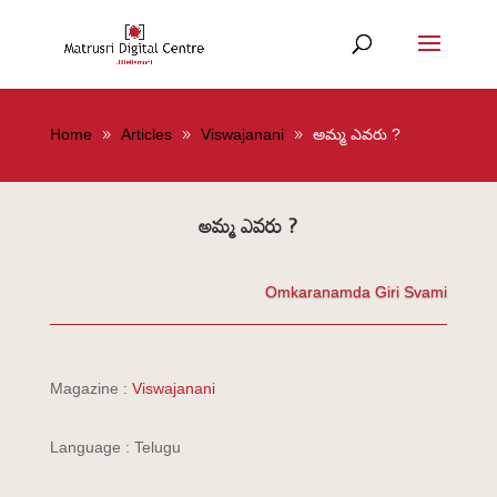
Home
Articles
Viswajanani
అమ్మ ఎవరు ?
అమ్మ ఎవరు ?
Omkaranamda Giri Svami
Magazine :
Viswajanani
Language : Telugu