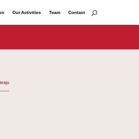
on
Our Activities
Team
Contact
araju