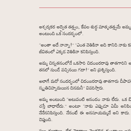
ఆశ్చర్యకర అద్వైత తత్త్వం, కేవల శుద్ధ మాతృతత్త్వమే
అంటుంది ఒక సందర్భంలో.
“అంతా అదే నాన్నా!” “ఎంత వెతికినా అది కానిది నాకు క
జీవితంలో ఎక్కడ వెతికినా కనిపిస్తుంది.
అమ్మ చిన్నతనంలోనే ఒకసారి చిదంబరరావు తాతగారిని అడ
తనలో నుండే వచ్చినయి గదా!” అని ప్రశ్నిస్తుంది.
అలాగే మరో సందర్భంలో చిదంబరరావు తాతగారు దీపావళి 
స్మృతిచిహ్నమయిన దినమనీ” వివరిస్తారు.
అమ్మ అంటుంది “అటువంటి ఆనందం నాకు లేదు. ఒక బిడ్డ
చస్తే బాధాలేదు.” అంటూ “నాకు ఎప్పుడూ ఏమీ అనిపి
నేనేననిపిస్తుంది. నేనంటే ఈ అనసూయమ్మనే అని కాదు. అ
చెప్తుంది.
సుఖ దుఃఖాలు, భేద మోదాలు మొదలైన ద్వంద్వాలు అమ్మల