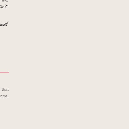
ధమో?”
చరణలో
 that
ntre,