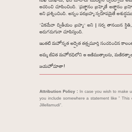
ఆచరించి చూపించింది. ‘ప్రజ్ఞానం బ్రహ్మైతే అజ్ఞానం బ
అని ప్రశ్నించింది. అన్నం పరబ్రహ్మ స్వరూపమైతే అశుద్ధ
“ఏకమేవా ద్వితీయం బ్రహ్మ” అని | సర్వ తానయిన స్థి
అడుగడుగునా చూపిస్తుంది.
ఇంతటి మహోన్నత అద్వైత తత్త్వమూర్తి సంచరించిన క
అమ్మ జీవిత మహోదధిలోని ఆ ఆణిముత్యాలను, మణిరత్నా
జయహోమాతా!
Attribution Policy :
In case you wish to make us
you include somewhere a statement like ” This d
Jillellamudi”.