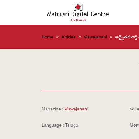
Home
Articles
Viswajanani
అద్వైతమూర్తి
Magazine :
Viswajanani
Volu
Language : Telugu
Mont