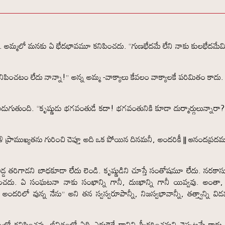
 అమ్మ. అమ్మలో మనకు ఏ భేదభావమూ కనిపించదు. “గుణభేదమే లేని నాకు కులభేదమేమ
నిపించటం లేదు నాన్నా!” అన్న అమ్మ -వాక్యాలు కేవలం వాక్యాలకే పరిమితం కాదు.
ుగుతుంది. “కృష్ణుడు భగవంతుడే కదా! భగవంతునికి కూడా దుర్మార్గులున్నారా? 
ప్రాముఖ్యతను గురించి చెప్తూ అది ఒక పోయిన దినమనీ, అందరికీ || ఆనందప్ర
 తరిగాడని బాధకూడా లేదు లెండి. కృష్ణుడిని చూస్తే సంతోషమూ లేదు. నరకాస
ంచదు. ఏ సంఘటనా నాకు సంఖాన్ని గానీ, దుఃఖాన్ని గానీ యివ్వవు. అంతా, 
ందరిలో వున్న నేను” అని తన స్వస్వరూపాన్నీ, నిజస్వభావాన్నీ, తత్త్వాన్ని వి
ో కనిపించవు. జీవితంలో ఏది ఎదురైతే దానిని స్వీకరించమని చెప్పటమే కాదు