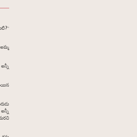
ిటి?”
 అమ్మ
అన్నీ
దమయిన
ురుడు
అన్నీ
డమరచి
, తను