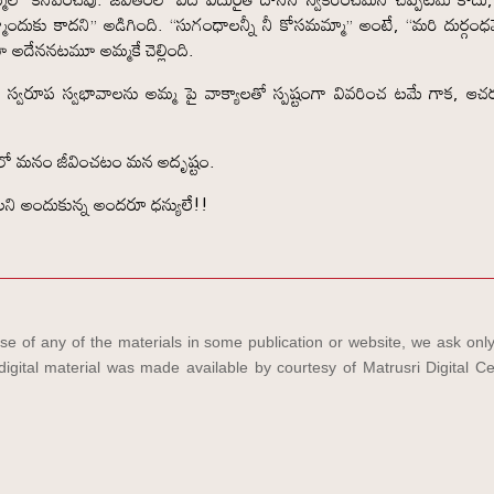
్రహ్మెందుకు కాదని” అడిగింది. “సుగంధాలన్నీ నీ కోసమమ్మా” అంటే, “మరి దుర్గం
మూ అదేననటమూ అమ్మకే చెల్లింది.
తి, స్వరూప స్వభావాలను అమ్మ పై వాక్యాలతో స్పష్టంగా వివరించ టమే గాక, ఆ
ాలంలో మనం జీవించటం మన అదృష్టం.
లని అందుకున్న అందరూ ధన్యులే!!
e of any of the materials in some publication or website, we ask only
igital material was made available by courtesy of Matrusri Digital Ce