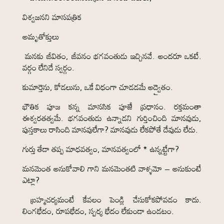
విశ్వజనని మాసపత్రిక
అమృతోక్తులు
మనకు జీవితం, జీవనం భగవంతుడు ఇచ్చినవే. అందరూ ఒకటే.
వర్గం లేనిదే స్వర్గం.
కుమార్తెను, కోడలును, ఒకే విధంగా చూడడమే అద్వైతం.
భౌతిక పూజ కన్న మానసిక పూజే ప్రధానం. రక్తమంతా
ఈశ్వరతత్వమే. భగవంతుడు ఉన్నాడని గుర్తించింది మానవుడు,
పుస్తకాలు రాసింది మానవులేగా? మానవుడు లేకపోతే దేవుడు లేడు.
గుర్తు తేడా తప్ప మాధవత్వం, మానవత్వంలో * ఉన్నట్టేగా?
మనమెంత అనుకోవాలి గాని మనమెంతటి వాళ్ళమో – అనుకుంటే
ఎట్లా?
బ్రహ్మచర్యమంటే కేవలం పెండ్లి చేసుకోకపోవడం కాదు.
లింగభేదం, రూపభేదం, స్పర్శ భేదం లేకుండా ఉండటం.