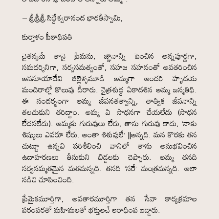
– శ్రీశ్రీశ్రీ సిద్ధేశ్వరానంద భారతీస్వామి,
కుర్తాళం పీఠాథిపతి
చైతన్యమే తానై ప్రేమను, జ్ఞానాన్ని పెంచిన అన్నపూర్ణగా,
సమదర్శినిగా, సర్వసమత్వంతో, సహజ సహనంతో అవతరించిన
అనసూయాదేవి జిల్లెళ్ళమూడి అమ్మగా అందరి హృదయ
మందిరాల్లో కొలువు దీరారు. చైత్రశుద్ధ ఏకాదశిన అమ్మ జన్మతిథి.
ఈ సందర్భంగా అమ్మ జీవనతత్వాన్ని, తాత్విక జీవనాన్ని
తలచుకుని తరిద్దాం. అమ్మ ఏ సాధనగా చేయలేదు (సాధన
లేదనలేదు). అమ్మకు గురువులు లేరు, తాను గురువు కాదు, ‘నాకు
శిష్యులు ఎవరూ లేరు. అంతా శిశువులే’ ||అన్నది. మన కొరకు తన
చుట్టూ ఉన్నవి పరిశీలించి వానిలో తాను అనుభవించిన
ఉదాహరణలు తీసుకుని బిడ్డలకు చెప్పారు. అమ్మ తనది
సర్వసమ్మతమైన మతమన్నది. తనది ‘సరే’ మంత్రమన్నది. అలా
నడిచి చూపించింది.
ప్రేమైకమూర్తిగా, అవతారమూర్తిగా తన సేవా కార్యక్రమాల
పరంపరతో మహిమలతో భక్తులచే ఆరాధింప బడ్డారు.