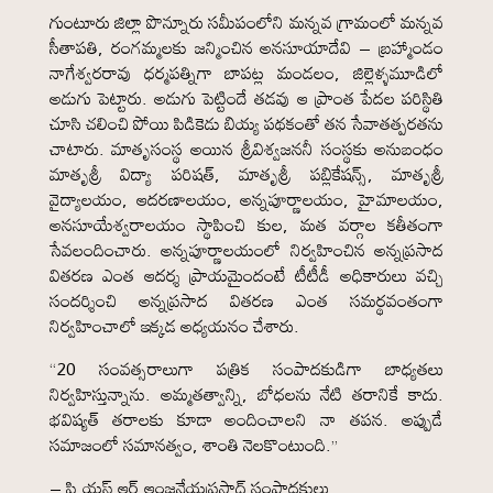
గుంటూరు జిల్లా పొన్నూరు సమీపంలోని మన్నవ గ్రామంలో మన్నవ
సీతాపతి, రంగమ్మలకు జన్మించిన అనసూయాదేవి – బ్రహ్మాండం
నాగేశ్వరరావు ధర్మపత్నిగా బాపట్ల మండలం, జిల్లెళ్ళమూడిలో
అడుగు పెట్టారు. అడుగు పెట్టిందే తడవు ఆ ప్రాంత పేదల పరిస్థితి
చూసి చలించి పోయి పిడికెడు బియ్య పథకంతో తన సేవాతత్పరతను
చాటారు. మాతృసంస్థ అయిన శ్రీవిశ్వజననీ సంస్థకు అనుబంధం
మాతృశ్రీ విద్యా పరిషత్, మాతృశ్రీ పబ్లికేషన్స్, మాతృశ్రీ
వైద్యాలయం, ఆదరణాలయం, అన్నపూర్ణాలయం, హైమాలయం,
అనసూయేశ్వరాలయం స్థాపించి కుల, మత వర్గాల కతీతంగా
సేవలందించారు. అన్నపూర్ణాలయంలో నిర్వహించిన అన్నప్రసాద
వితరణ ఎంత ఆదర్శ ప్రాయమైందంటే టీటీడీ అధికారులు వచ్చి
సందర్శించి అన్నప్రసాద వితరణ ఎంత సమర్థవంతంగా
నిర్వహించాలో ఇక్కడ అధ్యయనం చేశారు.
“20 సంవత్సరాలుగా పత్రిక సంపాదకుడిగా బాధ్యతలు
నిర్వహిస్తున్నాను. అమ్మతత్వాన్ని, బోధలను నేటి తరానికే కాదు.
భవిష్యత్ తరాలకు కూడా అందించాలని నా తపన. అప్పుడే
సమాజంలో సమానత్వం, శాంతి నెలకొంటుంది.”
– పి.యస్.ఆర్.ఆంజనేయప్రసాద్ సంపాదకులు,