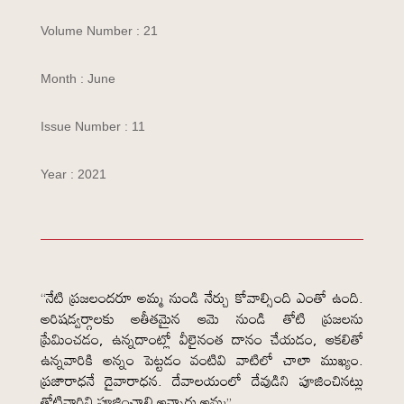
Volume Number : 21
Month : June
Issue Number : 11
Year : 2021
“నేటి ప్రజలందరూ అమ్మ నుండి నేర్చు కోవాల్సింది ఎంతో ఉంది.
అరిషడ్వర్గాలకు అతీతమైన ఆమె నుండి తోటి ప్రజలను
ప్రేమించడం, ఉన్నదాంట్లో వీలైనంత దానం చేయడం, ఆకలితో
ఉన్నవారికి అన్నం పెట్టడం వంటివి వాటిలో చాలా ముఖ్యం.
ప్రజారాధనే దైవారాధన. దేవాలయంలో దేవుడిని పూజించినట్లు
తోటివారిని పూజించాలి అన్నారు అమ్మ”.