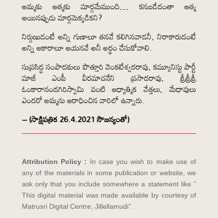
అమ్మకు ఆత్మకు మార్గమేముంది… కనబడేదంతా ఆత్మ
అయినప్పుడు మార్గమెక్కడికని?
నిర్గుణుడంటే అన్ని గుణాలూ తనవే కలిగినవాడనీ, నిరాకారుడంటే
అన్ని ఆకారాలూ ఆయనవే అనీ అర్థం చేసుకోవాలి.
సుప్రసిద్ధ సంపాదకులు పొత్తూరి వెంకటేశ్వరరావు, కమ్యూనిస్టు పార్టీ
మాజీ ఎంపీ వీరమాచనేని ప్రసాదరావు, శ్రీశ్రీశ్రీ
ఓంకారానందగిరిస్వామి వంటి ఆధ్యాత్మిక వేత్తలు, మేధావులు
ఎందరో అమ్మను ఆరాధించిన వారిలో ఉన్నారు.
– (సాక్షిపత్రిక 26.4.2021 సౌజన్యంతో)
Attribution Policy :
In case you wish to make use of
any of the materials in some publication or website, we
ask only that you include somewhere a statement like ”
This digital material was made available by courtesy of
Matrusri Digital Centre, Jillellamudi”.