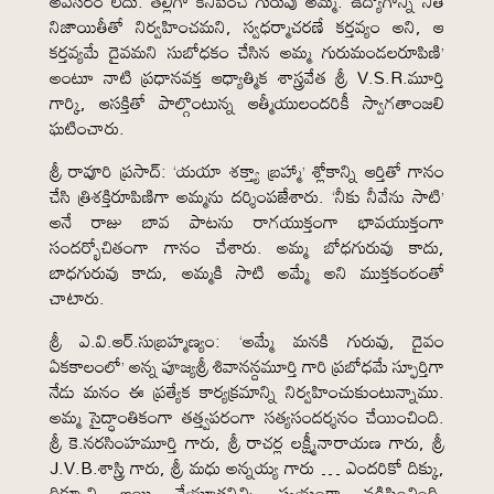
అవసరం లేదు. తల్లిగా కనిపించే గురువు అమ్మ. ఉద్యోగాన్ని నీతీ
నిజాయితీతో నిర్వహించమని, స్వధర్మాచరణే కర్తవ్యం అని, ఆ
కర్తవ్యమే దైవమని సుబోధకం చేసిన అమ్మ గురుమండలరూపిణి’
అంటూ నాటి ప్రధానవక్త ఆధ్యాత్మిక శాస్త్రవేత శ్రీ V.S.R.మూర్తి
గార్కి, ఆసక్తితో పాల్గొంటున్న ఆత్మీయులందరికీ స్వాగతాంజలి
ఘటించారు.
శ్రీ రావూరి ప్రసాద్: ‘యయా శక్త్యా బ్రహ్మా’ శ్లోకాన్ని ఆర్తితో గానం
చేసి త్రిశక్తిరూపిణిగా అమ్మను దర్శింపజేశారు. ‘నీకు నీవేను సాటి’
అనే రాజు బావ పాటను రాగయుక్తంగా భావయుక్తంగా
సందర్భోచితంగా గానం చేశారు. అమ్మ బోధగురువు కాదు,
బాధగురువు కాదు, అమ్మకి సాటి అమ్మే అని ముక్తకంఠంతో
చాటారు.
శ్రీ ఎ.వి.ఆర్.సుబ్రహ్మణ్యం: ‘అమ్మే మనకి గురువు, దైవం
ఏకకాలంలో’ అన్న పూజ్యశ్రీ శివానన్దమూర్తి గారి ప్రబోధమే స్ఫూర్తిగా
నేడు మనం ఈ ప్రత్యేక కార్యక్రమాన్ని నిర్వహించుకుంటున్నాము.
అమ్మ సైద్ధాంతికంగా తత్త్వపరంగా సత్యసందర్శనం చేయించింది.
శ్రీ కె.నరసింహమూర్తి గారు, శ్రీ రాచర్ల లక్ష్మీనారాయణ గారు, శ్రీ
J.V.B.శాస్త్రి గారు, శ్రీ మధు అన్నయ్య గారు … ఎందరికో దిక్కు,
దిక్సూచి అయి చేయూతనిచ్చి స్వయంగా నడిపించింది.