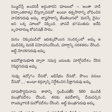
సంజ్ఞచేస్తే అందరికీ అర్ధంకాదని మాటలలో – ‘అంతా వాడే
(సర్వాంతరాత్మ) చేస్తున్నాడనుకో’ అంటూ తత్త్వసారాన్ని బోధించిన
వాచికగురువు అమ్మ. శాస్త్రసారాన్ని తేటతెలుగులో ‘మనస్సే దైవం’
అని ఒక్క మాటలో చెప్పింది. భావనే భగవంతుడు అనేది
బృహదారణ్య కోపనిషత్ సారం.
మనం చిక్కుముడిలో ఇరుక్కుపోయిన సందర్భంలో అమ్మ ఆ
ముడివిప్పి మనకి విమోచనంచేసింది, మార్గాన్ని సరళతరం చేసింది.
అట్టి మోచకగురువు అమ్మ.
అపరోక్షానుభూతి ద్వారా సమస్త జనులకు మార్గోపదేశం చేసిన
నిషిద్ధగురువు అమ్మ.
‘నువ్వు ఉద్యోగం చేసుకో, అభిషేకం చేసుకో, పొలం పనులు
చేసుకో…’ అంటూ కర్తవ్యాన్ని నిర్దేశించిన దీక్షాగురువు అమ్మ.
మాఘపౌర్ణమినాడు కాలాన్ని స్తంభింపజేసి 500 మందికి
మంత్రోపదేశం చేసింది, తనకు ఉపదేశాన్ని చేయవచ్చిన
రాజమ్మగారికి మహోపదేశం చేసింది. అట్టి మంత్రగురువు అమ్మ.