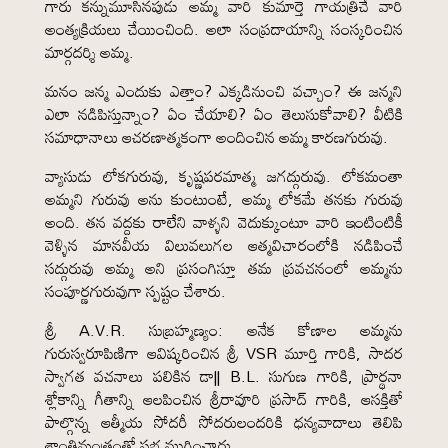
గారు కన్నుమూసినపుడు అమ్మ వారి కుమార్తె గాయత్రిచే వారి
అంత్యక్రియలు చేయించింది. అలా సంప్రదాయాన్ని సంస్కరించిన
మార్గదర్శి అమ్మ.
మనం జన్మ ఎందుకు ఎత్తాం? ఎక్కడినుంచి వచ్చాం? ఈ జన్మని
ఎలా నడిపిస్తున్నాం? ఏం చేయాలి? ఏం తెలుసుకోవాలి? వీటికి
సమాధానాలు ఆచరణాత్మకంగా అందించిన అమ్మ కారణగురువు.
వ్యాసుడు లోకగురువు, కృష్ణపరమాత్మ జగద్గురువు. లోకమంతా
అమ్మని గురువు అను కుంటుంటే, అమ్మ లోకమే తనకు గురువు
అంది. తన వద్దకు రాలేని వాళ్ళని వెదుక్కుంటూ వారి ఇంటింటికీ
వెళ్ళిన మానవీయ విలువలుగల ఆత్మవిచారంలోకి నడిపించే
సద్గురువు అమ్మ అని ప్రసంగిస్తూ తమ ప్రవచనంలో అమ్మను
సంపూర్ణగురువుగా స్పష్టం చేశారు.
శ్రీ A.V.R. సుబ్రహ్మణ్యం: అనేక కోణాల అమ్మను
గురుస్వరూపిణిగా ఆవిష్కరించిన శ్రీ VSR మూర్తి గారికి, సాదర
స్వాగత వచనాలు పలికిన డా|| B.L. సుగుణ గారికి, ప్రార్థనా
శ్లోకాన్ని గీతాన్ని ఆలపించిన శ్రీరావూరి ప్రసాద్ గారికి, ఆసక్తితో
పాల్గొన్న ఆత్మీయ సోదరీ సోదరులందరికి ధన్యవాదాలు తెలిపి
శాంతిమంత్రంతో సభ ముగించారు.