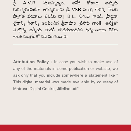
శ్రీ A.V.R. సుబ్రహ్మణ్యం: అనేక కోణాల అమ్మను
గురుస్వరూపిణిగా ఆవిష్కరించిన శ్రీ VSR మూర్తి గారికి, సాదర
స్వాగత వచనాలు పలికిన డా|| B.L. సుగుణ గారికి, ప్రార్థనా
శ్లోకాన్ని గీతాన్ని ఆలపించిన శ్రీరావూరి ప్రసాద్ గారికి, ఆసక్తితో
పాల్గొన్న ఆత్మీయ సోదరీ సోదరులందరికి ధన్యవాదాలు తెలిపి
శాంతిమంత్రంతో సభ ముగించారు.
Attribution Policy :
In case you wish to make use of
any of the materials in some publication or website, we
ask only that you include somewhere a statement like ”
This digital material was made available by courtesy of
Matrusri Digital Centre, Jillellamudi”.