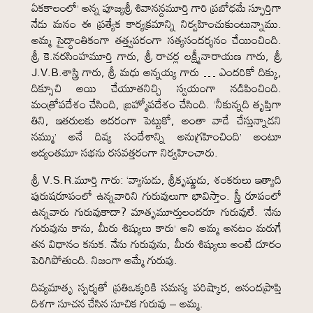
ఏకకాలంలో’ అన్న పూజ్యశ్రీ శివానన్దమూర్తి గారి ప్రబోధమే స్ఫూర్తిగా
నేడు మనం ఈ ప్రత్యేక కార్యక్రమాన్ని నిర్వహించుకుంటున్నాము.
అమ్మ సైద్ధాంతికంగా తత్త్వపరంగా సత్యసందర్శనం చేయించింది.
శ్రీ కె.నరసింహమూర్తి గారు, శ్రీ రాచర్ల లక్ష్మీనారాయణ గారు, శ్రీ
J.V.B.శాస్త్రి గారు, శ్రీ మధు అన్నయ్య గారు … ఎందరికో దిక్కు,
దిక్సూచి అయి చేయూతనిచ్చి స్వయంగా నడిపించింది.
మంత్రోపదేశం చేసింది, బ్రహ్మోపదేశం చేసింది. ‘నీకున్నది తృప్తిగా
తిని, ఇతరులకు ఆదరంగా పెట్టుకో, అంతా వాడే చేస్తున్నాడని
నమ్ము’ అనే దివ్య సందేశాన్ని అనుగ్రహించింది’ అంటూ
ఆద్యంతమూ సభను రసవత్తరంగా నిర్వహించారు.
శ్రీ V.S.R.మూర్తి గారు: ‘వ్యాసుడు, శ్రీకృష్ణుడు, శంకరులు ఇత్యాది
పురుషరూపంలో ఉన్నవారిని గురువులుగా భావిస్తాం. స్త్రీ రూపంలో
ఉన్నవారు గురువుకాదా? మాతృమూర్తులందరూ గురువులే. ‘నేను
గురువును కాను, మీరు శిష్యులు కారు’ అని అమ్మ అనటం మరుగే
తన విధానం కనుక. నేను గురువును, మీరు శిష్యులు అంటే దూరం
పెరిగిపోతుంది. నిజంగా అమ్మే గురువు.
దివ్యమాతృ స్పర్శతో ప్రతిఒక్కరికి సమస్య పరిష్కార, ఆనందప్రాప్తి
దిశగా సూచన చేసిన సూచిక గురువు – అమ్మ.