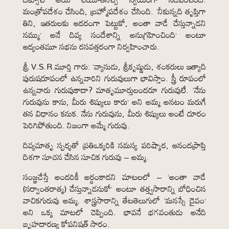
మంత్రోపదేశం చేసింది, బ్రహ్మోపదేశం చేసింది. ‘నీకున్నది తృప్తిగా
తిని, ఇతరులకు ఆదరంగా పెట్టుకో, అంతా వాడే చేస్తున్నాడని
నమ్ము’ అనే దివ్య సందేశాన్ని అనుగ్రహించింది’ అంటూ
ఆద్యంతమూ సభను రసవత్తరంగా నిర్వహించారు.
శ్రీ V.S.R.మూర్తి గారు: ‘వ్యాసుడు, శ్రీకృష్ణుడు, శంకరులు ఇత్యాది
పురుషరూపంలో ఉన్నవారిని గురువులుగా భావిస్తాం. స్త్రీ రూపంలో
ఉన్నవారు గురువుకాదా? మాతృమూర్తులందరూ గురువులే. ‘నేను
గురువును కాను, మీరు శిష్యులు కారు’ అని అమ్మ అనటం మరుగే
తన విధానం కనుక. నేను గురువును, మీరు శిష్యులు అంటే దూరం
పెరిగిపోతుంది. నిజంగా అమ్మే గురువు.
దివ్యమాతృ స్పర్శతో ప్రతిఒక్కరికి సమస్య పరిష్కార, ఆనందప్రాప్తి
దిశగా సూచన చేసిన సూచిక గురువు – అమ్మ.
సంజ్ఞచేస్తే అందరికీ అర్ధంకాదని మాటలలో – ‘అంతా వాడే
(సర్వాంతరాత్మ) చేస్తున్నాడనుకో’ అంటూ తత్త్వసారాన్ని బోధించిన
వాచికగురువు అమ్మ. శాస్త్రసారాన్ని తేటతెలుగులో ‘మనస్సే దైవం’
అని ఒక్క మాటలో చెప్పింది. భావనే భగవంతుడు అనేది
బృహదారణ్య కోపనిషత్ సారం.