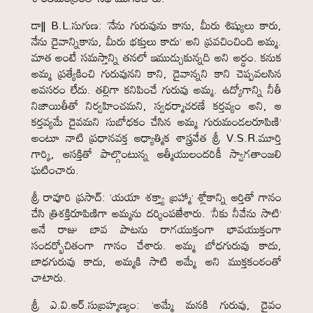
డా|| B.L.సుగుణ: ‘నేను గురువును కాను, మీరు శిష్యులు కారు,
నేను దైవాన్నికాను, మీరు భక్తులు కాదు’ అని ప్రవచించింది అమ్మ.
మాత అంటే సమస్తాన్ని తనలో ఇముడ్చుకున్నది అని అర్ధం. కనుక
అమ్మ ప్రత్యేకించి గురువునని కాని, దైవాన్నని కాని చెప్పవలసిన
అవసరం లేదు. తల్లిగా కనిపించే గురువు అమ్మ. ఉద్యోగాన్ని నీతీ
నిజాయితీతో నిర్వహించమని, స్వధర్మాచరణే కర్తవ్యం అని, ఆ
కర్తవ్యమే దైవమని సుబోధకం చేసిన అమ్మ గురుమండలరూపిణి’
అంటూ నాటి ప్రధానవక్త ఆధ్యాత్మిక శాస్త్రవేత శ్రీ V.S.R.మూర్తి
గార్కి, ఆసక్తితో పాల్గొంటున్న ఆత్మీయులందరికీ స్వాగతాంజలి
ఘటించారు.
శ్రీ రావూరి ప్రసాద్: ‘యయా శక్త్యా బ్రహ్మా’ శ్లోకాన్ని ఆర్తితో గానం
చేసి త్రిశక్తిరూపిణిగా అమ్మను దర్శింపజేశారు. ‘నీకు నీవేను సాటి’
అనే రాజు బావ పాటను రాగయుక్తంగా భావయుక్తంగా
సందర్భోచితంగా గానం చేశారు. అమ్మ బోధగురువు కాదు,
బాధగురువు కాదు, అమ్మకి సాటి అమ్మే అని ముక్తకంఠంతో
చాటారు.
శ్రీ ఎ.వి.ఆర్.సుబ్రహ్మణ్యం: ‘అమ్మే మనకి గురువు, దైవం