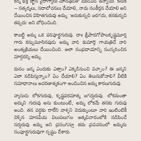
కర్మ భక్తి జ్ఞాన వైరాగ్యాలు మానవుడితో ముడివడి ఉన్నాయి. కనుక
– సత్కర్మలు, సదాలోచనలు చేయాలి, నామ సంకీర్తన చేయాలి అని
చేయించిన విహితగురువు అమ్మ. ‘అనుకున్నది జరగదు, తనకున్నది
తప్పదు’ అని బోధించింది.
కాబట్టి అమ్మ ఒక పరిపూర్ణగురువు. డా॥ శ్రీపాదగోపాలకృష్ణమూర్తి
గారు కన్నుమూసినపుడు అమ్మ వారి కుమార్తె గాయత్రిచే వారి
అంత్యక్రియలు చేయించింది. అలా సంప్రదాయాన్ని సంస్కరించిన
మార్గదర్శి అమ్మ.
మనం జన్మ ఎందుకు ఎత్తాం? ఎక్కడినుంచి వచ్చాం? ఈ జన్మని
ఎలా నడిపిస్తున్నాం? ఏం చేయాలి? ఏం తెలుసుకోవాలి? వీటికి
సమాధానాలు ఆచరణాత్మకంగా అందించిన అమ్మ కారణగురువు.
వ్యాసుడు లోకగురువు, కృష్ణపరమాత్మ జగద్గురువు. లోకమంతా
అమ్మని గురువు అను కుంటుంటే, అమ్మ లోకమే తనకు గురువు
అంది. తన వద్దకు రాలేని వాళ్ళని వెదుక్కుంటూ వారి ఇంటింటికీ
వెళ్ళిన మానవీయ విలువలుగల ఆత్మవిచారంలోకి నడిపించే
సద్గురువు అమ్మ అని ప్రసంగిస్తూ తమ ప్రవచనంలో అమ్మను
సంపూర్ణగురువుగా స్పష్టం చేశారు.