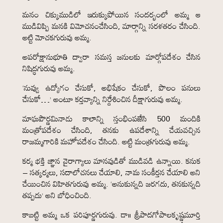
మనం చిక్కుముడిలో ఇరుక్కుపోయిన సందర్భంలో అమ్మ ఆ
ముడివిప్పి మనకి విమోచనంచేసింది, మార్గాన్ని సరళతరం చేసింది.
అట్టి మోచకగురువు అమ్మ.
అపరోక్షానుభూతి ద్వారా సమస్త జనులకు మార్గోపదేశం చేసిన
నిషిద్ధగురువు అమ్మ.
‘నువ్వు ఉద్యోగం చేసుకో, అభిషేకం చేసుకో, పొలం పనులు
చేసుకో…’ అంటూ కర్తవ్యాన్ని నిర్దేశించిన దీక్షాగురువు అమ్మ.
మాఘపౌర్ణమినాడు కాలాన్ని స్తంభింపజేసి 500 మందికి
మంత్రోపదేశం చేసింది, తనకు ఉపదేశాన్ని చేయవచ్చిన
రాజమ్మగారికి మహోపదేశం చేసింది. అట్టి మంత్రగురువు అమ్మ.
కర్మ భక్తి జ్ఞాన వైరాగ్యాలు మానవుడితో ముడివడి ఉన్నాయి. కనుక
– సత్కర్మలు, సదాలోచనలు చేయాలి, నామ సంకీర్తన చేయాలి అని
చేయించిన విహితగురువు అమ్మ. ‘అనుకున్నది జరగదు, తనకున్నది
తప్పదు’ అని బోధించింది.
కాబట్టి అమ్మ ఒక పరిపూర్ణగురువు. డా॥ శ్రీపాదగోపాలకృష్ణమూర్తి