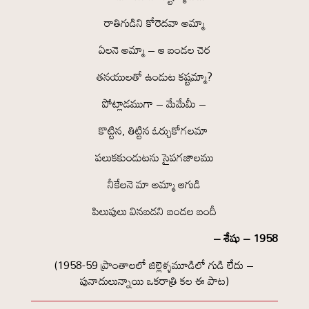
రాతిగుడిని కోరెదవా అమ్మా
ఏలనె అమ్మా – ఆ బండల చెర
తనయులతో ఉండుట కష్టమ్మా?
పోట్లాడముగా – మేమేమీ –
కొట్టిన, తిట్టిన ఓర్చుకోగలమా
పలుకకుండుటను సైపగజాలము
నీకేలనె మా అమ్మా ఆగుడి
పిలుపులు వినబడని బండల బందీ
– శేషు – 1958
(1958-59 ప్రాంతాలలో జిల్లెళ్ళమూడిలో గుడి లేదు –
పునాదులున్నాయి ఒకరాత్రి కల ఈ పాట)