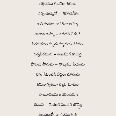
తత్తరపడు గుండెల గుడులు
ఎన్నియున్నవో – తెలిసిననీకు
రాతి గుడులు కావలెనా అమ్మా
చాలున అమ్మా – ఒకగుడి నీకు ?
నీతనయుల మృదు హృదయ వేదికల
రత్నపీఠమున – సుఖముగ కొలువై
పాటలు పాడుచు – నాట్యము సేయుచు
నిను సేవించెడి బిడ్డలు చూచుచు
కరుణాన్వితమో చల్లని చూపుల
పాలపాపలను ఆదరింపుమన
కదలని – మెదలని పలుకని బొమ్మై
ఉండుటయే నా కిష్టమ్మనుచు