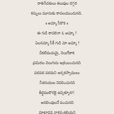
రాతిసేవకులు తలుపుల దగ్గర
కన్నులు మూసుకు కావలయుండునది.
॥ అమ్మా నీకొక ॥
ఈ గుడి కావలెనా ఓ అమ్మా !
ఏలనమ్మా నీకీ గుడి మా అమ్మా !
చీకటిమయమై, వెలుగేకాక
ప్రమిదల వెలుగును ఆశ్రయించునది
పదపద పదమని అర్చకస్వాములు
నీతనయుల నెడలించునది
తీర్థముకొరకై ఉవ్విళ్ళూరగ
అదలింపులనే పంచునది
మాటాడవ నాకన్నతల్లియని