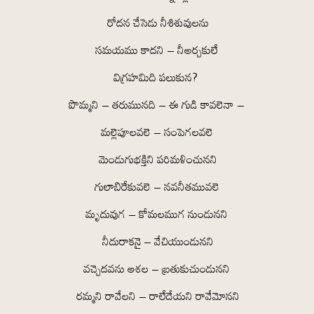
రోదన చేసెడు నీశిశువులను
సమయము కాదని – నీఅర్చకులే
విగ్రహమిది పలుకున?
పొమ్మని – తరుమునది – ఈ గుడి కావలెనా –
మల్లెపూలవలె – సంపెగలవలె
మెండుగుభక్తిని పరిమళించునని
గులాబిరేకువలె – నవనీతమువలె
మృదువుగ – కోమలముగ నుండునని
నీదురాకనై – వేచియుండునని
వచ్చెదవను ఆశల – బ్రతుకుచుండునని
రమ్మని రావేలని – రాలేదేయని రావేమోనని