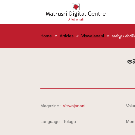
Home
Articles
Viswajanani
అమ్మల మరపి
అమ
Magazine :
Viswajanani
Volu
Language : Telugu
Mont