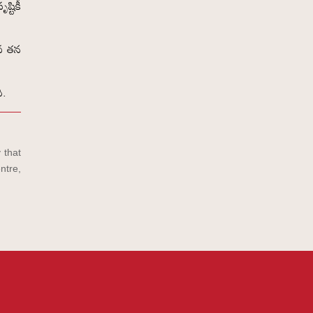
్టికీ
ావ తన
ి.
 that
ntre,