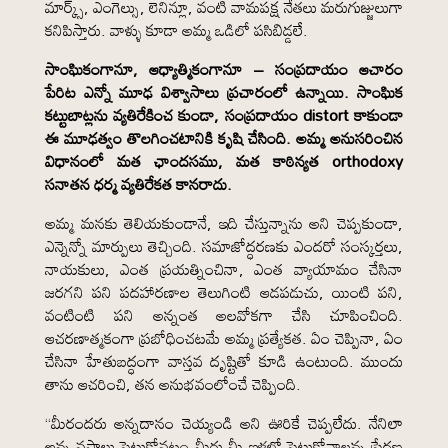
మార్క్స్, ఎంగెల్సు, లెనిన్లూ, వంటి వామపక్ష నేతలు మరుగుజ్జులుగా
కనిపిస్తారు. వాళ్ళు కూడా అమ్మ ఒడిలో పసిబిడ్డలే.
సాంఘికంగానూ, ఆధ్యాత్మికంగానూ – సంప్రదాయం ఆచారం
పేరిట ఎన్నో మూఢ విశ్వాసాలు ప్రచారంలో ఉన్నాయి. సాంఘిక
కట్టుబాట్లను వ్యతిరేకించ కుండా, సంప్రదాయం distort కాకుండా
ఈ మూఢత్వం తొలగించటానికి కృషి చేసింది. అమ్మ అనుసరించిన
విధానంలో మత ఛాందసము, మత కాఠిన్యత orthodoxy
సనాతన ధర్మ వ్యతిరేకత కానరాదు.
అమ్మ మనకు తెలియకుండానే, ఇది చేస్తున్నాను అని చెప్పకుండా,
ఎన్నెన్నో మార్పులు తెచ్చింది. సమాజోద్ధరణకు ఎందరో సంస్కర్తలు,
నాయకులు, ఎంత ప్రయత్నించినా, ఎంత వ్యాయామం చేసినా
జరగని పని పదహారణాల తెలుగింటి ఆడపడుచు, యింటి పని,
వంటింటి పని అన్నంత అలవోకగా చేసి చూపించింది.
ఆచరణాత్మకంగా ప్రబోధించటమే అమ్మ ప్రత్యేకత. ఏం చెప్పినా, ఏం
చేసినా హేతుబద్ధంగా వాస్తవ దృష్టితో కూడి ఉంటుంది. ముందు
తాను ఆచరించి, తన అనుభవంలోంచే చెప్పింది.
“మీరందరు అన్నదానం చెయ్యండి అని ఊరికే చెప్పలేదు. నేనిలా
అన్న వస్త్రాలు పెట్టుకోవటం మీరు మీ ఇళ్లలో పెట్టుకోవాలన్న ప్రేరణ