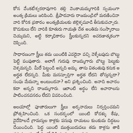
కోన వేంకటేశ్వరరావుగారి తల్లి వెంకాయమ్మగారికి స్వయంగా
అంత్య క్రియలు జరిపింది. శ్రీపాదవారు రాజమండ్రిలో మరణించినా
వారి కోరిక ప్రకారం అంత్యక్రియలకు జిల్లెళ్ళమూడి తీసుకువచ్చారు.
కొడుకులు లేని వారికి కూతురు గాయత్రి చేత అంతిమ సంస్కారాలు
చెయ్యమని, అట్టి కర్మాధికారం స్త్రీలకున్నదని ఆచరణాత్మకంగా
చెప్పింది.
సాధారణంగా స్త్రీలు తమ యింటికి ఎవరైనా వచ్చి వెళ్ళేటపుడు బొట్టు
పెట్టి పంపుతారు. అలాగే గురువు రాజమ్మగారు బొట్టు పెట్టుకు
వెళ్ళమన్నది. మీరే పెట్టండి అన్నది అమ్మ. తాను వితంతువు కనుక ఆ
అర్హత లేదన్నది. మీకు మనస్ఫూర్తిగా అర్హత లేదని తోస్తున్నదా?
సంఘ మేమన్నా అంటుందనా? అని ప్రశ్నించింది. అనాది ఆచారం
కదా అన్నది రాజమ్మగారు. ఇలాంటి అర్థం లేని ఆచారాలను
పాటించనవసరం లేదని వివరించింది.
ఆలయాల్లో పూజారులుగా స్త్రీలు అర్బనాదులు నిర్వర్తించమని
ప్రోత్సహించింది. ఒక సందర్భంలో యింటి కోడళ్ళు శేషు,
వైదేహిలచే గ్రామస్తుల కాళ్లకు పసుపు రాయటం కుంకుమ దిద్దటం
చేయించింది. పెద్ద యింటి ముత్తయిదువలు తమ కాళ్లను తాకి