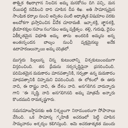
తాత్త్విక శిఖరాగ్రాన నిలచిన అమ్మ మనకోసం దిగి వచ్చి, మన
చేయిపట్టి నడిపించి దారి చూపిన దీప శిఖ. అతి సామాన్యమైన
సాంఘిక ధర్మాల నుంచి అద్వైతం వంటి ఆధ్యాత్మిక విషయాల వరకు
అలవోకగా ప్రస్తావించిన వివేక చూడామణి. ఇచ్ఛాశక్తి, జ్ఞానశక్తి,
క్రియాశక్తుల సహజ సంగమం అమ్మ వ్యక్తిత్వం. తల్లి, గురువు, దైవం
ఏకీకృతమైన విభూతి అమ్మ. తాను అందరికి అమ్మను అన్న
అంతఃస్పందన బాల్యం నుంచీ వ్యక్తమైనట్టు అనేక
ఉదాహరణలున్నాయి అమ్మ చరిత్రలో.
ముగ్గురు పిల్లలున్న చిన్న కుటుంబాన్ని విశ్వకుటుంబముగా
విస్తరించింది. తన ప్రేమను సర్వసృష్టిపైనా ప్రసరించింది.
పరిమితమైన మమకారం మానవత్వానికి, సర్వత్రా ఉన్న మమకారం
మాధవత్వానికి చిహ్నమని వివరించింది. ఈ లోకంలో ఈ ఊరు
నాది, ఈ రాష్ట్రం నాది, ఈ దేశం నాది. అనగలిగిన వారున్నారు
గాని “ఈ సృష్టి నాది అనగలిగినది అమ్మ మాత్రమే అన్నారు
కొందముది రామకృష్ణగారు.
సమసమాజస్థాపనకు అతి నిశ్శబ్దంగా నిరాడంబరంగా సోపానాలు
వేసింది. ఒక సామాన్య గృహిణి ఆచరణలో పెట్టి చూపిన
సామ్యవాదం ఆశ్చర్యం కలిగిస్తుంది. ఆమె ఆచరణాత్మకత ముందు