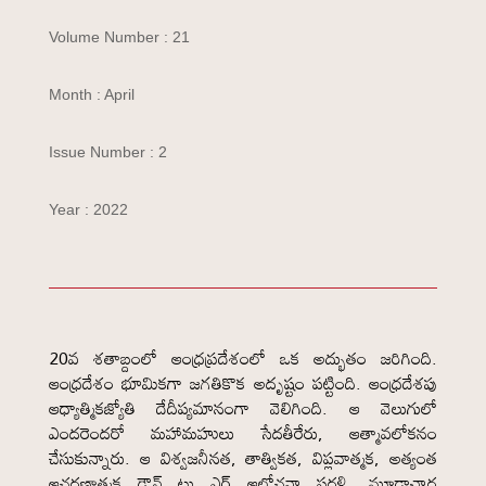
Volume Number : 21
Month : April
Issue Number : 2
Year : 2022
20వ శతాబ్దంలో ఆంధ్రప్రదేశంలో ఒక అద్భుతం జరిగింది.
ఆంధ్రదేశం భూమికగా జగతికొక అదృష్టం పట్టింది. ఆంధ్రదేశపు
ఆధ్యాత్మికజ్యోతి దేదీప్యమానంగా వెలిగింది. ఆ వెలుగులో
ఎందరెందరో మహామహులు సేదతీరేరు, ఆత్మావలోకనం
చేసుకున్నారు. ఆ విశ్వజనీనత, తాత్వికత, విప్లవాత్మక, అత్యంత
ఆచరణాత్మక డౌన్ టు ఎర్త్ ఆలోచనా సరళి, మూఢాచార