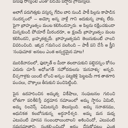
పసుపు రాస్తుంటే ఎంతో బిడియ పడ్డారు గ్రామస్తులు.
అలాగే పరుగెత్తుకు వస్తున్న గేదెల బారి నుండి పాకీ పిల్లను కాపాడిన
సందర్భంలో – అయ్యో అన్న వాళ్లే గాని ఆదుకున్న వాళ్ళు లేరు.
పైగా బ్రాహ్మణత్వం మంట కలిసిందన్నారు. ఆ పిల్లను రక్షించకుండా
మిన్నకుండి పోయారే మీరందరూ, ఆ క్షణమే బ్రాహ్మణత్వం మంట
కలిసిందని, బ్రహ్మతత్త్వమే. బ్రాహ్మణత్వమని తెలుసుకుంటే చాలని
వివరించింది. ఇక్కడ గమనించ వలసింది – పాకీ పని చేసే ఆ స్త్రీని
‘సంఘమాత’ అనటం ఎంత అన్వర్థమైన మాట!
మురికివాడలలో, ఫుట్పాత్ ల మీదా తలదాచుకుని పట్టెడన్నం కోసం
ఎదురు చూసే అధోజగత్ సహోదరులను ‘మనవాళ్ళు’ అన్నది.
బిచ్చగాళ్లకు యింటి లోంచి అన్నం పట్టుకెళ్లి పెట్టటమే గాక తాతగారి
పంచలు, చొక్కాలు తీసుకుని పంచిపెట్టింది.
పైన ఉదహరించిన అమ్మత్వ విశేషాలు, సంఘటనల గురించి
లోతుగా పరిశీలిస్తే వర్తమాన సమాజంలో అమ్మ స్థానం ఏమిటి,
అమ్మ రిలవెన్స్ ఏమిటన్నది తెలుస్తుంది. అమ్మ సనాతనము,
ఆధునికత కలబోసుకున్న అర్థనారీశ్వరి. అమ్మ మన మధ్య
ఎటువంటి మానవ సంబంధాలుండాలని ఆశించిందో, ఎటువంటి
సమసమాజాన్ని సంకల్పించిందో అర్థం చేసుకోవటం ఎంత