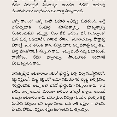
నడుం విరగ్గొట్టిన విప్లవాత్మక ఆలోచనా సరళిని ఆకళింపు
చేసుకోవటంలో ఆంధ్రదేశం టెర్రిబుల్గా మిస్సయింది.
ఒక్కో కాలంలో ఒక్కో మహా విభూతి అభివ్యక్త మవుతుంది. అట్టి
భగవద్విభూతి సంపూర్ణ మానవత్వాన్ని, మాతృత్వాన్ని
సంతరించుకుని అమ్మయై సకల జీవ ఉద్దరణ చేసే సంకల్పంతో
మన మధ్య నడయాడిన మానవ రూపం అనసూయమ్మ. సాక్షాత్తు
పరాశక్తి అంశ తనంత తాను వచ్చినదిగాని కర్మ వశాత్తు కర్మ శేషం
పూర్తి చేసుకోడానికి వచ్చింది కాదు. అమ్మ వంటి దివ్య విభూతులకు
రాకపోకలు లేవని చెప్పవచ్చు. పాంచభౌతిక శరీరానికి
పరిమితమైనది కాదు.
రామకృష్ణాది అవతారాలు ఎవరో ప్రార్థిస్తే వచ్చి ధర్మ సంస్థాపనకో,
శిష్ట రక్షణకో, దుష్ట శిక్షణకో ఆయా సమయానికి నిర్దిష్ట కార్యక్రమం
నిర్వర్తించినవి. అమ్మ అలా ఎవరో ప్రార్థించగా వచ్చినది కాదు. నాది
కారణ జన్మ అయితే మీరంతా కారణం జన్ములే అన్నది. అందుకే
అమ్మది అవతారం కాదు ఆవిర్భావం, సర్వత్రా నిండిన చైతన్యం తల్లి
రూపాన వచ్చింది అని పెద్దల మాట. ఆమె రాక లక్ష్యం – లాలన,
పాలన, పోషణ, రక్షణ, శిక్షణ కలగలసిన మాతృధర్మం.