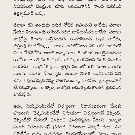
నిరసనలలో విలక్షణత చూపి నవయుగానికి నాంది పలికింది
జిల్లెళ్ళమూడి అమ్మ.
ఫలానా కవి ఆంధ్రుడు కనుక నోబెల్ బహుమతి రాలేదు. ఫలానా
గేయం తెలుగువాడు రాసింది కనుక జాతీయగీతం కాలేదు. ఫలానా
శాస్త్రవేత్త తెలుగు వాడైనందున రావలసినంత ఖ్యాతి రాలేదు,
గుర్తింపు కలగలేదు….. యిలా అనుకోవటం పరిపాటి! అందులో
నిజం లేకపోలేదు. అలాగే అమ్మ కూడా తెలుగింటి ఇల్లాలైనందువల్ల
కాబోలు కావాల్సినంత వెల్లడి కాలేదు, జరగవలసి నంత ప్రచారం
జరగలేదు. ఆంధ్రదేశపు ఆధ్యాత్మిక పటంలో ఒక మూల మిణుకు
మిణుకు మంటూ కూచున్నది. అయినా నిరాశ చెందవలసిన పని
లేదు. నివురుగప్పిన నిప్పు రాజుకుంటున్న సూచనలు ప్రస్ఫుటంగానే
కనిపిస్తున్నాయి. ఆ జ్వాల, ఆ జ్యోతి అనంతమైన కాంతిని ప్రసరించ
బోతున్నది.
అమ్మ చెయ్యవలసిందేదో నిశ్శబ్దంగా, నిరాడంబరంగా చేసుకు
పోయింది. చెప్పవలసిందేదో నిగూఢంగా నిశ్శబ్దంగానే చెప్పింది.
చెప్పిందేదో చేతలలో చూపించి మార్గదర్శనం చేసింది. అమ్మకు
ప్రచార విముఖతలాగే ప్రసంగ విముఖతా ఎక్కువే కదా! ఏది
ఏమైతేనేం అమ్మ తాత్వికతను తెలుసుకోవటంలో మూఢాచారాల