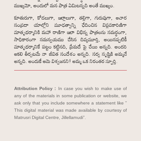
ముఖ్యమో, అందులో మన పాత్ర ఏమిటన్నది అంతే ముఖ్యం.
కూతురుగా, కోడలుగా, ఇల్లాలుగా, తల్లిగా, గురువుగా, ఆచార
సంప్రదా యాల్లోని మూఢత్వాన్ని ఛేదించిన విప్లవకారిణిగా
మాతృధర్మానికి మహా రాణిగా ఇలా విభిన్న పాత్రలను సమర్థంగా,
సాధికారంగా సమన్వయము చేసిన దివ్యమూర్తి, అయినప్పటికీ
మాతృధర్మానికే పట్టం కట్టినది, ప్రేమదే పై చేయి అన్నది. అందరి
ఆకలి తీర్చటమే నా జీవిత సందేశం అన్నది. సర్వ సృష్టికి అమ్మనే
అన్నది. అందుకే ఆమె విశ్వజనని! అమ్మ ఒక నిరంతర స్ఫూర్తి.
Attribution Policy :
In case you wish to make use of
any of the materials in some publication or website, we
ask only that you include somewhere a statement like ”
This digital material was made available by courtesy of
Matrusri Digital Centre, Jillellamudi”.