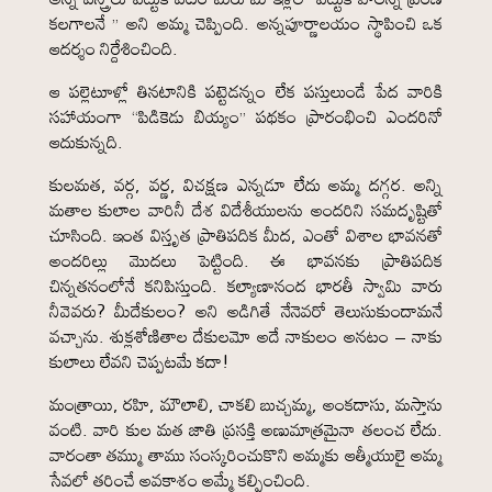
కలగాలనే ” అని అమ్మ చెప్పింది. అన్నపూర్ణాలయం స్థాపించి ఒక
ఆదర్శం నిర్దేశించింది.
ఆ పల్లెటూళ్లో తినటానికి పట్టెడన్నం లేక పస్తులుండే పేద వారికి
సహాయంగా “పిడికెడు బియ్యం” పథకం ప్రారంభించి ఎందరినో
ఆదుకున్నది.
కులమత, వర్గ, వర్ణ, విచక్షణ ఎన్నడూ లేదు అమ్మ దగ్గర. అన్ని
మతాల కులాల వారినీ దేశ విదేశీయులను అందరిని సమదృష్టితో
చూసింది. ఇంత విస్తృత ప్రాతిపదిక మీద, ఎంతో విశాల భావనతో
అందరిల్లు మొదలు పెట్టింది. ఈ భావనకు ప్రాతిపదిక
చిన్నతనంలోనే కనిపిస్తుంది. కల్యాణానంద భారతీ స్వామి వారు
నీవెవరు? మీదేకులం? అని అడిగితే నేనెవరో తెలుసుకుందామనే
వచ్చాను. శుక్లశోణితాల దేకులమో అదే నాకులం అనటం – నాకు
కులాలు లేవని చెప్పటమే కదా!
మంత్రాయి, రహి, మౌలాలి, చాకలి బుచ్చమ్మ, అంకదాసు, మస్తాను
వంటి. వారి కుల మత జాతి ప్రసక్తి అణుమాత్రమైనా తలంచ లేదు.
వారంతా తమ్ము తాము సంస్కరించుకొని అమ్మకు ఆత్మీయులై అమ్మ
సేవలో తరించే అవకాశం అమ్మే కల్పించింది.