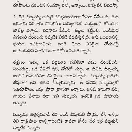
రూపాలను ధరించిన సందర్భా లెన్నో ఉన్నాయి. కొన్నిటిని వివరిస్తా.
1. రెడ్డి సుబ్బయ్య అమ్మకి నమ్మినబంటులా సేవలు చేసేవాడు. తను
ఒకనాడు వరినారు కొనుగోలు చెయ్యటానికి ఎండ్లబండి తోలుకుని
బాపట్ల వెళ్ళాడు. వరినారు పీకించి, కట్టలు కట్టించి, బండిమీద
ఎగుమతి చేయించు నప్పటికి చీకటి పడవస్తున్నది. తను ఒంటరినన్న
భయం ఆవహించింది. బండి వెంట ఎవరైనా తోడువస్తే
బాగుండునని మానసికంగా గగ్గోలు పెడుతున్నాడు.
తక్షణం ‘అమ్మ’ ఒక పల్లెటూరి మనిషిలా వేషం ధరించింది.
పంచకట్టు, ఒక చేతిలో కర్ర, నోటిలో చుట్ట. ఆ మనిషి సుబ్బయ్య
బండిని అనుసరిస్తూ 7వ మైలు దాకా వచ్చాడు. సుబ్బయ్య ‘బ్రతుకు
జీవుడా!’ అని ఊపిరి పీల్చుకున్నాడు. ఆ మనిషి సుబ్బయ్యతో
‘ఒకరూపాయి ఇవ్వు, సారా త్రాగుతా అన్నాడు. తనకు తోడుగా వచ్చి
సాయం చేశాడు కదా అని సుబ్బయ్య అతనికి ఒక రూపాయ
ఇచ్చాడు.
సుబ్బయ్య జిల్లెళ్ళమూడి చేరి బండి విప్పుకుని స్నానం చేసి అన్నం
తిని రాత్రిపూట నాన్నగారింటికి కాపలా కోసం చేత కర్ర పట్టుకుని
డ్యూటీకి వచ్చాడు.