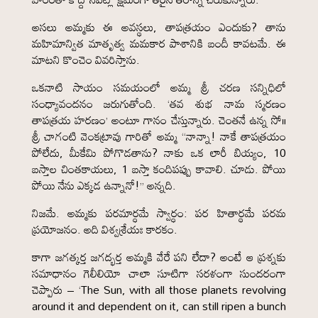
అసలు అమ్మకు ఈ అవస్థలు, తాపత్రయం ఎందుకు? తాను
మహిమాన్విత మాతృత్వ మమకార పాశానికి బందీ కావటమే. ఈ
మాటని కొంచెం వివరిస్తాను.
ఒకనాటి సాయం సమయంలో అమ్మ శ్రీ చరణ సన్నిధిలో
సంధ్యావందనం జరుగుతోంది. ‘తవ శుభ నామ స్మరణం
తాపత్రయ హరణం’ అంటూ గానం చేస్తున్నారు. చెంతనే ఉన్న సో॥
శ్రీ చాగంటి వెంకట్రావు గారితో అమ్మ “నాన్నా! నాకే తాపత్రయం
పోలేదు, మీకేమి పోగొడతాను? నాకు ఒక లారీ బియ్యం, 10
బస్తాల చింతకాయలు, 1 బస్తా కందిపప్పు కావాలి. చూడు. పోయి
పోయి నేను ఎక్కడ ఉన్నానో!” అన్నది.
నిజమే. అమ్మకు పరమార్ధమే స్వార్ధం: పర హితార్థమే పరమ
ప్రయోజనం. అది విశ్వశ్రేయః కారకం.
కాగా జగత్కర్త జగద్భర్త అమ్మకి వేరే పని లేదా? అంటే ఆ ప్రశ్నకు
సమాధానం గెలీలియో చాలా సూటిగా సరళంగా సుందరంగా
చెప్పారు – ‘The Sun, with all those planets revolving
around it and dependent on it, can still ripen a bunch