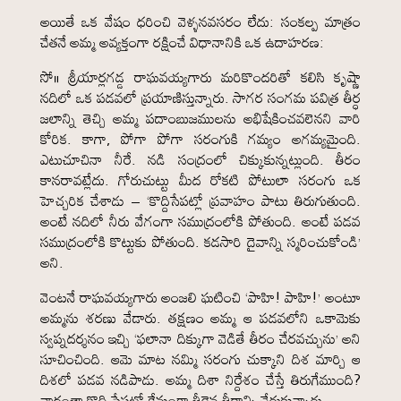
అయితే ఒక వేషం ధరించి వెళ్ళనవసరం లేదు: సంకల్ప మాత్రం
చేతనే అమ్మ అవ్యక్తంగా రక్షించే విధానానికి ఒక ఉదాహరణ:
సో॥ శ్రీయార్లగడ్డ రాఘవయ్యగారు మరికొందరితో కలిసి కృష్ణా
నదిలో ఒక పడవలో ప్రయాణిస్తున్నారు. సాగర సంగమ పవిత్ర తీర్ధ
జలాన్ని తెచ్చి అమ్మ పదాంబుజములను అభిషేకించవలెనని వారి
కోరిక. కాగా, పోగా పోగా సరంగుకి గమ్యం అగమ్యమైంది.
ఎటుచూచినా నీరే. నడి సంద్రంలో చిక్కుకున్నట్లుంది. తీరం
కానరావట్లేదు. గోరుచుట్టు మీద రోకటి పోటులా సరంగు ఒక
హెచ్చరిక చేశాడు – ‘కొద్దిసేపట్లో ప్రవాహం పాటు తిరుగుతుంది.
అంటే నదిలో నీరు వేగంగా సముద్రంలోకి పోతుంది. అంటే పడవ
సముద్రంలోకి కొట్టుకు పోతుంది. కడసారి దైవాన్ని స్మరించుకోండి’
అని.
వెంటనే రాఘవయ్యగారు అంజలి ఘటించి ‘పాహి! పాహి!’ అంటూ
అమ్మను శరణు వేడారు. తక్షణం అమ్మ ఆ పడవలోని ఒకామెకు
స్వప్నదర్శనం ఇచ్చి ‘ఫలానా దిక్కుగా వెడితే తీరం చేరవచ్చును’ అని
సూచించింది. ఆమె మాట నమ్మి సరంగు చుక్కాని దిశ మార్చి ఆ
దిశలో పడవ నడిపాడు. అమ్మ దిశా నిర్దేశం చేస్తే తిరుగేముంది?
వారంతా కొద్ది సేపట్లో క్షేమంగా తీరైన తీరాన్ని చేరుకున్నారు.