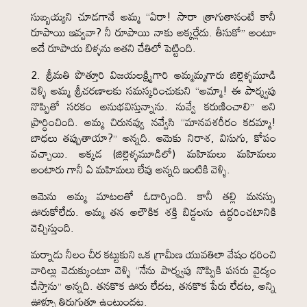
సుబ్బయ్యని చూడగానే అమ్మ “ఏరా! సారా త్రాగుతానంటే కానీ
రూపాయి ఇవ్వవా? నీ రూపాయి నాకు అక్కర్లేదు. తీసుకో” అంటూ
అదే రూపాయ బిళ్ళను అతని చేతిలో పెట్టింది.
2.
శ్రీమతి పొత్తూరి విజయలక్ష్మిగారి అమ్మమ్మగారు జిల్లెళ్ళమూడి
వెళ్ళి అమ్మ శ్రీచరణాలకు సమస్కరించుకుని “అమ్మా! ఈ పార్శ్వపు
నొప్పితో సరకం అనుభవిస్తున్నాను. నువ్వే కరుణించాలి” అని
ప్రార్ధించింది. అమ్మ చిరునవ్వు నవ్వేసి “మానవశరీరం కదమ్మా!
బాధలు తప్పుతాయా?” అన్నది. ఆమెకు నిరాశ, విసుగు, కోపం
వచ్చాయి. అక్కడ (జిల్లెళ్ళమూడిలో) మహిమలు మహిమలు
అంటారు గానీ ఏ మహిమలు లేవు అన్నది ఇంటికి వెళ్ళి.
ఆమెను అమ్మ మాటలతో ఓదార్చింది. కానీ తల్లి మనస్సు
ఊరుకోలేదు. అమ్మ తన అలౌకిక శక్తి బిడ్డలను ఉద్ధరించటానికి
వెచ్చిస్తుంది.
మర్నాడు నీలం చీర కట్టుకుని ఒక గ్రామీణ యువతిలా వేషం ధరించి
వారిల్లు వెదుక్కుంటూ వెళ్ళి “నేను పార్శ్వపు నొప్పికి పసరు వైద్యం
చేస్తాను” అన్నది. తనకొక ఊరు లేదట, తనకొక పేరు లేదట, అన్ని
ఊళ్ళూ తిరుగుతూ
ఉంటుందట.