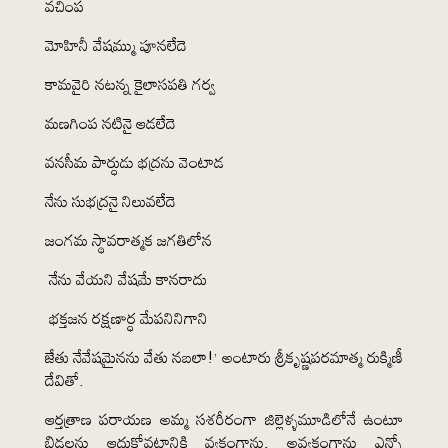
వచింప
మోహినీ వేషమ్ము పూనలేదె
కామవైరి నటన్న కైలాసపతి గర్వ
మణగింప నటినై ఆడలేదె
వనసీమ పార్ధుడు భద్రను వెంటాడ
నేను సుభద్రనై నిలువలేదె
జంగమ స్థావరాత్మక జగతిలోన
నేను వేయని వేషమే కానరాదు
భక్తజన రక్షణార్ధ మేపనినిగాని
జేతు నేవేషమైనను వేతు నబలా!’ అంటారు శ్రీకృష్ణపరమాత్మ రుక్మిణీ
దేవితో.
ఆర్తత్రాణ పరాయణ అమ్మ సశరీరంగా జిల్లెళ్ళమూడిలోనే ఉంటూ
బిడ్డలను ఆదుకోవటానికి వ్యక్తంగాను, అవ్యక్తంగాను ఎన్నో