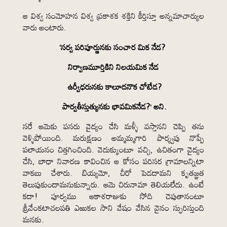
ఆ విశ్వ సంమోహన విశ్వ ప్రకాశక శక్తిని కీర్తిస్తూ అన్నమాచార్యుల
వారు అంటారు.
‘సర్వ పరిపూర్ణునకు సంచార మిక నేడ?
నిర్వాణమూర్తికిని నిలయమిక నేడ
ఉర్వీధరునకు కాలూదనొక చోటేడ?
పార్వతీస్తుత్యునకు భావమికనేడ?’ అని.
సరే ఆమెకు పసరు వైద్యం చేసి మళ్ళీ వస్తానని చెప్పి తను
వెళ్ళిపోయింది. మరుక్షణం అమ్మమ్మగారి పార్శ్వపు నొప్పే
పలాయనం చిత్తగించింది. వెదుక్కుంటూ వచ్చి, ఉచితంగా వైద్యం
చేసి, బాధా నివారణ కావించిన ఆ కోసం పరిసర గ్రామాలన్నిటా
వాకబు చేశారు. బియ్యమో, చీరో పెడదామని కృతజ్ఞత
తెలుపుకుందామనుకున్నారు. ఆమె చిరునామా తెలియలేదు. ఉంటే
కదా! పూర్వము ఆకాశరాజుకు సోది చెపుతానంటూ
శ్రీవేంకటాచలపతి ఎఱుకల సాని వేషం వేసిన వైనం స్ఫురిస్తుంది
మనకు.