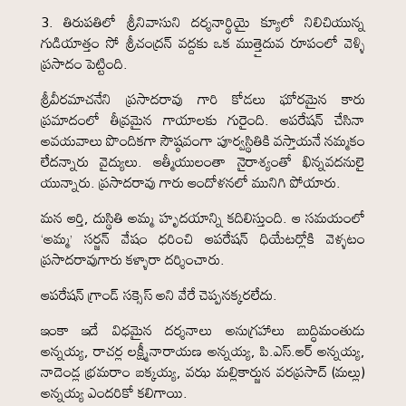
3. తిరుపతిలో శ్రీనివాసుని దర్శనార్థియై క్యూలో నిలిచియున్న
గుడియాత్తం సో శ్రీచంద్రన్ వద్దకు ఒక ముత్తైదువ రూపంలో వెళ్ళి
ప్రసాదం పెట్టింది.
శ్రీవీరమాచనేని ప్రసాదరావు గారి కోడలు ఘోరమైన కారు
ప్రమాదంలో తీవ్రమైన గాయాలకు గురైంది. ఆపరేషన్ చేసినా
అవయవాలు పొందికగా సౌష్ఠవంగా పూర్వస్థితికి వస్తాయనే నమ్మకం
లేదన్నారు వైద్యులు. ఆత్మీయులంతా నైరాశ్యంతో ఖిన్నవదనులై
యున్నారు. ప్రసాదరావు గారు ఆందోళనలో మునిగి పోయారు.
మన ఆర్తి, దుస్థితి అమ్మ హృదయాన్ని కదిలిస్తుంది. ఆ సమయంలో
‘అమ్మ’ సర్జన్ వేషం ధరించి ఆపరేషన్ ధియేటర్లోకి వెళ్ళటం
ప్రసాదరావుగారు కళ్ళారా దర్శించారు.
ఆపరేషన్ గ్రాండ్ సక్సెస్ అని వేరే చెప్పనక్కరలేదు.
ఇంకా ఇదే విధమైన దర్శనాలు అనుగ్రహాలు బుద్ధిమంతుడు
అన్నయ్య, రాచర్ల లక్ష్మీనారాయణ అన్నయ్య, పి.ఎస్.ఆర్ అన్నయ్య,
నాదెండ్ల భ్రమరాం బక్కయ్య, వఝ మల్లికార్జున వరప్రసాద్ (మల్లు)
అన్నయ్య ఎందరికో కలిగాయి.