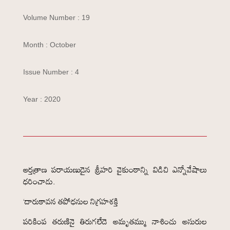
Volume Number : 19
Month : October
Issue Number : 4
Year : 2020
ఆర్తత్రాణ పరాయణుడైన శ్రీహరి వైకుంఠాన్ని విడిచి ఎన్నోవేషాలు
ధరించాడు.
‘దారుకావన తపోధనుల నిగ్రహశక్తి
పరికింప తరుణినై తిరుగలేదె అమృతమ్ము నాశించు అసురుల