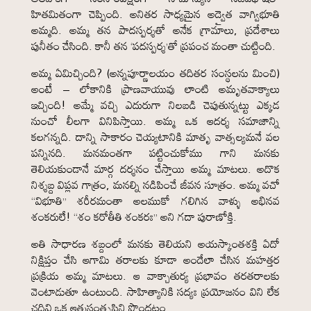
హితమితంగా చెప్పింది. అనితర సాధ్యమైన అద్వైత వాగ్విభూతి
అమ్మది. అమ్మ తన పాదస్పర్శతో అనేక గ్రామాలు, ప్రదేశాలు
పునీతం చేసింది. కానీ తన ‘పదస్పర్శ’తో ప్రపంచ మంతా చుట్టింది.
అమ్మ ఏమిచ్చింది? (అన్నపూర్ణాలయం తదితర సంస్థలను మించి)
అంటే – లోకానికి ప్రాణవాయువు లాంటి అమృతవాక్యాలు
ఇచ్చింది! అమ్మే వచ్చి ఎదురుగా నిలబడి చెపుతున్నట్టు ఎక్కడ
నుంచో లీలగా వినిపిస్తాయి. అమ్మ ఒక ఆదర్శ సమాజాన్ని
కలగన్నది. దాన్ని సాకారం చెయ్యటానికి మాతృ వాత్సల్యమనే వల
పన్నినది. మనమంతగా పట్టించుకోము గాని మనకు
తెలియకుండానే మార్గ దర్శనం చేస్తాయి అమ్మ మాటలు. అదొక
నిశ్శబ్ద విప్లవ గాత్రం, మనల్ని నడిపించే జీవన సూత్రం. అమ్మ వచో
“విభూతి” శరీరమంతా అలముకో గలిగిన వాళ్ళు అభినవ
శంకరులే! “శం కరోతీతి శంకరః” అని గదా పురాణోక్తి.
అతి సాధారణ శబ్దంలో మనకు తెలియని అయస్కాంతశక్తి ఏదో
నిక్షిప్తం చేసి ఆగామి తరాలకు కూడా అందేలా చేసిన మహత్తర
ప్రక్రియ అమ్మ మాటలు. ఆ వాక్చాతుర్య ప్రభావం తరతరాలకు
వెంటాడుతూ ఉంటుంది. సాహిత్యానికి సద్యః ప్రయోజనం విని లేక
చదివి ఒక ఆత్మసంతృప్తిని పొందటం.