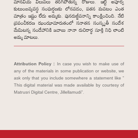
మానవీయ విలువలు తరిగిపోతున్న రోజులు. ఇట్టి అపూర్వ
కుటుంబవ్యవస్థ సంఘర్షణకు లోనవడం, పతన మవటం ఎంత
మాత్రం ఇష్టం లేదు అమ్మకు. పునరుజ్జీవనాన్ని కాంక్షించింది. నేటి
ప్రపంచీకరణ ఝంఝామారుతంలో సనాతన సంస్కృతీ సందేశ
మేమిటన్న సందేహానికి జవాబు నానా రుచిరార్థ సూక్తి నిధి లాంటి
అమ్మ మాటలు.
Attribution Policy :
In case you wish to make use of
any of the materials in some publication or website, we
ask only that you include somewhere a statement like ”
This digital material was made available by courtesy of
Matrusri Digital Centre, Jillellamudi”.