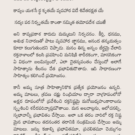
కావ్యం యశసే ర్థ కృతయే వ్యవహార విదే శివేతరక్షత యే
సద్యః పర నిర్వృతయే కాంతా సమ్మిత తయోపదేశ యుజే
అని కావ్యప్రకాశ కారుడు మమ్మటుని నిర్వచనం. కీర్తి, ధనము,
అశుభ నివారణతో పాటు వ్యవహార జ్ఞానము, ఆనంద తన్మయత్వం
కూడా కలుగుతుందని చెప్పాడు. మనం తిన్న అన్నం జీర్ణమై వేలాది
రక్తనాళాలలో కలసి ప్రవహించి మనిషికి శారీరకంగా, మానసికంగా
ఏ విధంగా బలమిస్తుందో, ఎలా చైతన్యవంతం చేస్తుందో అలాగే
సాహిత్యాను శీలనం చేత ప్రభావితుడౌతాడు. ఇది సాధారణంగా
సాహిత్యం కలిగించే ప్రయోజనం.
కానీ అమ్మ సూత్ర సాహిత్యానికొక ప్రత్యేక ప్రయోజనం ఉన్నది.
అమ్మ మాటలు, శ్రవణ చక్షు రింద్రియాల ద్వారా వాగ్రూపంలోనో
అక్షర రూపంలోనో ప్రవేశించి రక్తనిష్టమై మనోబుధ్యహంకారాలను
స్పృశించి శరీరపరివ్యాప్తమౌతాయి. మన అలవాట్లను, ఆలోచనల్ని,
స్వభావాన్నీ ప్రభావితం చేస్తాయి. అలా ఒక తరం వారిలో రక్త నిష్ట
మైన భావజాలం తదనంతర తరానికి సంక్రమింప చేస్తాయి అమ్మ
మాటలు. జన్యు కణాల్ని ప్రభావితమూ, ప్రచలితమూ చెయ్యగల