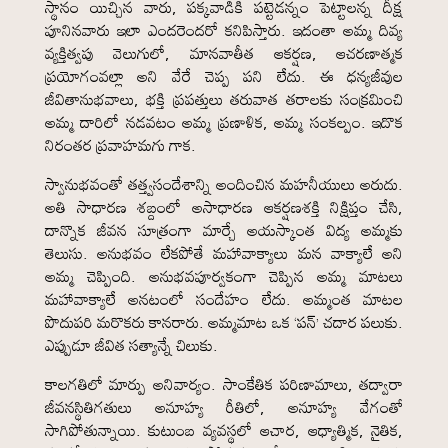
స్థానం యిచ్చిన వారు, పక్కవాడికి పట్టెడన్నం పెట్టాలన్న దీక్ష
పూనినవారు ఇలా ఎందరెందరో కనిపిస్తారు. ఇదంతా అమ్మ దివ్య
వ్యక్తిత్వపు వెలుగులో, మానవాతీత ఆకర్షణ, ఆచరణాత్మక
ప్రయోగంవల్లా అని వేరే చెప్ప పని లేదు. ఈ ధన్యజీవుల
జీవితానుభవాలు, భక్తి ప్రపత్తులు తరువాత తరాలకు సంక్రమించి
అమ్మ దారిలో నడవటం అమ్మ ప్రణాళిక, అమ్మ సంకల్పం. ఇదొక
నిరంతర ప్రవాహమగు గాక.
స్వానుభవంతో తత్త్వసందేశాన్ని అందించిన మహనీయులు అరుదు.
అతి సాధారణ శబ్దంలో అసాధారణ ఆకర్షణశక్తి నిక్షిప్తం చేసి,
దాన్నొక జీవన సూత్రంగా మార్చే అయస్కాంత విద్య అమ్మకు
తెలుసు. అనుభవం లేకపోతే మహావాక్యాలు మన వాక్యాలే అని
అమ్మ చెప్పింది. అనుభవపూర్వకంగా చెప్పిన అమ్మ మాటలు
మహావాక్యాలే అనటంలో సందేహం లేదు. అమ్మంత మాటల
పొదుపరి మరొకరు కానరారు. అమ్మమాట ఒక ‘పన్’ చదార పలుకు.
ఎప్పుడూ జీవిత సత్యాన్నే చిలుకు.
కాలగతిలో మార్పు అనివార్యం. సాంకేతిక పరిణామాలు, తద్వారా
జీవనస్థితిగతులు అనూహ్య రీతిలో, అనూహ్య వేగంతో
సాగిపోతున్నాయి. కుటుంబ వ్యవస్థలో ఆచార, ఆధ్యాత్మిక, నైతిక,