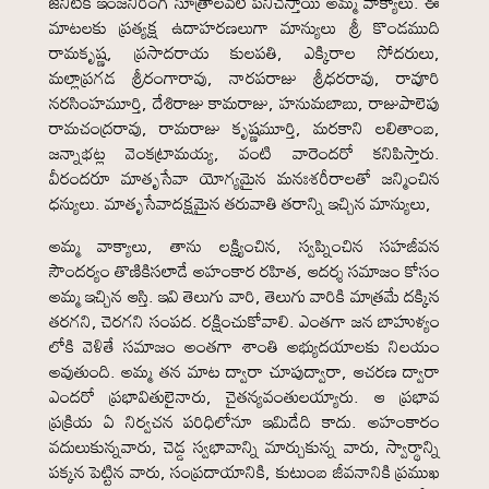
జెనిటిక్ ఇంజనీరింగ్ సూత్రాలవలే పనిచేస్తాయి అమ్మ వాక్యాలు. ఈ
మాటలకు ప్రత్యక్ష ఉదాహరణలుగా మాన్యులు శ్రీ కొండముది
రామకృష్ణ, ప్రసాదరాయ కులపతి, ఎక్కిరాల సోదరులు,
మల్లాప్రగడ శ్రీరంగారావు, నారపరాజు శ్రీధరరావు, రావూరి
నరసింహమూర్తి, దేశిరాజు కామరాజు, హనుమబాబు, రాజుపాలెపు
రామచంద్రరావు, రామరాజు కృష్ణమూర్తి, మరకాని లలితాంబ,
జన్నాభట్ల వెంకట్రామయ్య, వంటి వారెందరో కనిపిస్తారు.
వీరందరూ మాతృసేవా యోగ్యమైన మనఃశరీరాలతో జన్మించిన
ధన్యులు. మాతృసేవాదక్షమైన తరువాతి తరాన్ని ఇచ్చిన మాన్యులు,
అమ్మ వాక్యాలు, తాను లక్ష్యించిన, స్వప్నించిన సహజీవన
సౌందర్యం తొణికిసలాడే అహంకార రహిత, ఆదర్శ సమాజం కోసం
అమ్మ ఇచ్చిన ఆస్తి. ఇవి తెలుగు వారి, తెలుగు వారికి మాత్రమే దక్కిన
తరగని, చెరగని సంపద. రక్షించుకోవాలి. ఎంతగా జన బాహుళ్యం
లోకి వెళితే సమాజం అంతగా శాంతి అభ్యుదయాలకు నిలయం
అవుతుంది. అమ్మ తన మాట ద్వారా చూపుద్వారా, ఆచరణ ద్వారా
ఎందరో ప్రభావితులైనారు, చైతన్యవంతులయ్యారు. ఆ ప్రభావ
ప్రక్రియ ఏ నిర్వచన పరిధిలోనూ ఇమిడేది కాదు. అహంకారం
వదులుకున్నవారు, చెడ్డ స్వభావాన్ని మార్చుకున్న వారు, స్వార్థాన్ని
పక్కన పెట్టిన వారు, సంప్రదాయానికి, కుటుంబ జీవనానికి ప్రముఖ