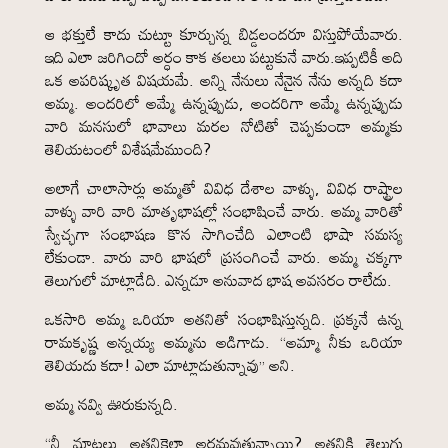
ఆ భక్తులే కాదు చుట్టూ కూర్చున్న బిడ్డలందరూ విస్తుపోయేవారు.
ఇది ఎలా జరిగిందో అర్ధం కాక తలలు పట్టుకునే వారు.ఇప్పటికీ అది
ఒక అపరిష్కృత విషయమే. అన్ని నేనులు నేనైన నేను అన్నది కదా
అమ్మ. అందరిలో అమ్మే ఉన్నప్పుడు, అందరిగా అమ్మే ఉన్నప్పుడు
వారి మనసులో భావాలు మరల నోటితో చెప్పకుండా అమ్మకు
తెలియటంలో విశేషమేముంది?
అలాగే చాలాసార్లు అమ్మతో వివిధ దేశాల వాళ్ళు, వివిధ రాష్ట్రాల
వాళ్ళు వారి వారి మాతృభాషల్లో సంభాషించే వారు. అమ్మ వారితో
స్వేచ్ఛగా సంభాషణ కొన సాగించేది ఎలాంటి భాషా సమస్య
లేకుండా. వారు వారి భాషలో ప్రసంగించే వారు. అమ్మ చక్కగా
తెలుగులో మాట్లాడేది. ఎన్నడూ అనువాద భాష అవసరం రాలేదు.
ఒకసారి అమ్మ ఒరియా అతనితో సంభాషిస్తున్నది. ప్రక్కనే ఉన్న
రామకృష్ణ అన్నయ్య అమ్మను అడిగాడు. “అమ్మా నీకు ఒరియా
తెలియదు కదా! ఎలా మాట్లాడుతున్నావు” అని.
అమ్మ నవ్వి ఊరుకున్నది.
“నీ మాటలు అతనికెలా అర్థమవుతున్నాయి? అతనికి తెలుగు