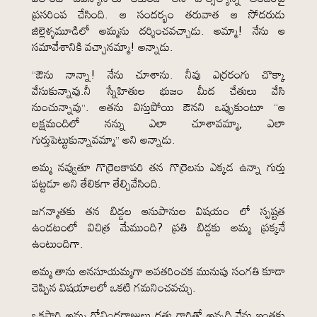
ప్రసరింప చేసింది. ఆ సందర్భం తరువాత ఆ సోదరుడు
జిల్లెళ్ళమూడిలో అమ్మను దర్శించవచ్చాడు. అమ్మా! నేను ఆ
సమావేశానికి వచ్చానమ్మా! అన్నాడు.
“ఔను నాన్నా! నేను చూశాను. నీవు ఎర్రరంగు చొక్కా
వేసుకున్నావు.నీ స్నేహితుల భుజం మీద చేతులు వేసి
నుంచున్నావు”. అతను విస్తుపోయి ఔనని ఒప్పుకుంటూ “ఆ
లక్షమందిలో నన్ను ఎలా చూశావమ్మా, ఎలా
గుర్తుపెట్టుకున్నావమ్మా” అని అన్నాడు.
అమ్మ నవ్వుతూ గొర్రెలకాపరి తన గొర్రెలను ఎక్కడ ఉన్నా గుర్తు
పట్టడూ అని తేలికగా తేల్చివేసింది.
జగన్మాతకు తన బిడ్డల ఆనుపానుల విషయం లో స్పష్టత
ఉండటంలో విచిత్ర మేముంది? ప్రతి బిడ్డకు అమ్మ ప్రక్కనే
ఉంటుందిగా.
అమ్మ తాను అనసూయమ్మగా అవతరించక మునుపు సంగతి కూడా
చెప్పిన విషయాలలో ఒకటి గమనించవచ్చు.
ఒకసారి అమ్మ గోవిందరాజులు దత్తు గారితో అన్నది.నేను ఇంతకు