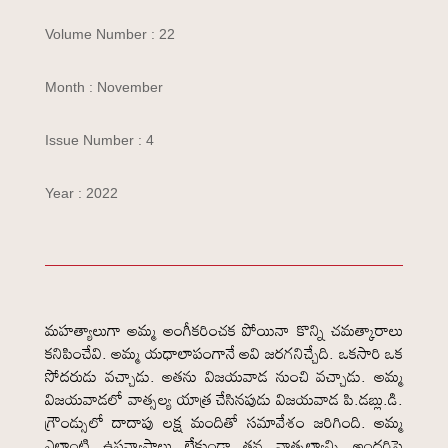
Volume Number : 22
Month : November
Issue Number : 4
Year : 2022
మహత్యాలుగా అమ్మ అంగీకరించక పోయినా కొన్ని చమత్కారాలు
కనిపించేవి. అమ్మ యధాలాపంగానే అవి జరగనిచ్చేది. ఒకసారి ఒక
సోదరుడు వచ్చాడు. అతను విజయవాడ నుంచి వచ్చాడు. అమ్మ
విజయవాడలో వాత్సల్య యాత్ర చేసినపుడు విజయవాడ పి.డబ్లు.డి.
గ్రౌండ్సులో దాదాపు లక్ష మందితో సమావేశం జరిగింది. అమ్మ
ఎలాంటి ఉపన్యాసాలు లేకుండా తన వాత్సల్యాన్ని అందరిపై