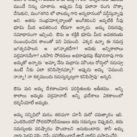
ముందే నిన్ను చూశాను. అప్పుడు నీవు ఫలానా రంగు చొక్కా
వేసుకుని, మంగళగిరి లో బాలమ్మ గారి అన్నదానంలో వడ్డిస్తున్నావు
అని. అతను సంభ్రమాశ్చర్యాలతో అంగీకరించి అప్పటికి నీవు
భూమి మీద అవతరించ లేదుగా అన్నాడు. అమ్మ చిరునవ్వు
సమాధానంగా ఇచ్చింది. ఔను ఆ శక్తికి భూమి మీద అవతరణకు
సంబంధించిన కాలంతో పని ఏముంది. ఎక్కడ ఉన్నా ఈ సమస్త
జగత్పరిపాలన ఆ జగన్మాతదేగా! ఆమెకు అన్నికాలాలు
వర్తమానమేగా! ఒకసారి సోదరులు అధరాపురపు శేషగిరిరావు గారు
అమ్మతో అన్నారు “అమ్మా నేను మద్రాసు మౌంటు రోడ్డులో నడుస్తూ
ఉంటే నీకు ఎలా కనిపిస్తానమ్మా?” అప్పుడు అమ్మ “ఏముంది
నాన్నా! నా కళ్ళముందు నడుస్తున్నట్లుగా కనిపిస్తావు” అన్నది.
ఔను మరి అమ్మ దేశకాలమాన పరిస్థితులకు అతీతము.. అన్ని
కాలాలు అమ్మకు వర్తమానాలే. అన్ని ప్రదేశాలు ఏకకాలంలో
దర్శనీయాలే అమ్మకు.
అమ్మ సన్నిధిలో మనం తరచుగా చూసే మరో చమత్కారం ఇది.
ఎందరెందరో సోదరసోదరీమణులు తమ సమస్యలు చెప్పుకుని, తమ
సమస్యలకు పరిష్కారం పొందాలని అనుకుంటారు. కానీ అమ్మ
వారు పెదవి విప్పి చెప్పే పనిలేకుండానే తానే వాటిని ప్రస్తావించేది.