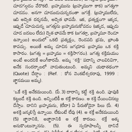
చూడగల్గడం వేరొకటి. బ్రహ్మమును (బ్రహ్మముగా కాక) జగత్తుగా
చూడడం. అనగా చూడబడుచున్నదంతా జగత్తే. (బ్రహ్మములేదు,
ఇది అద్వైత దర్శనమే, అద్వైత భావమే. ఇక, ప్రత్యక్షంగా ఇక్కడ,
ఇప్పుడే చూచుచున్న జగత్తును బ్రహ్మమనుకోవడం (ఇక్కడ, ఇప్పుడు
చూడ బడటం లేదు) ద్వైత భావమే కాక (జగత్తూ, బ్రహ్మమూ రెండూ
ఉన్నాయి) అందులో ఒకటి ప్రత్యక్షం, రెండవది భ్రమ, భ్రాంతి
కావచ్చు. అయితే అమ్మ చూచిన జగద్రూప బ్రహ్మము ఒక శక్తి
కాసారం. (జగత్తు = బ్రహ్మము = శక్తిసాగరం). జగత్తు శక్తిమయం
అంటే అందరికే అంగీకారమే. అమ్మ “శక్తి” పదాన్ని చాలవిరివిగా,
అనేక సందర్భాలలో వాడుతుంటుంది. అమ్మని యథాతథంగా
(Quote) చేద్దాం : (Ref. : కోన వెంకటేశ్వరరావు, 1999 :
జ్ఞానమయి అమ్మ).
“ఒకే శక్తి అనేకమయింది. (పే.3) దారాన్కి కట్టే శక్తి ఉంది. పూవుకి
కట్టబడే శక్తి ఉంది. అన్నింటికీ ఆ శక్తే కారణం. ఆ శక్తి చేయించినట్లు
చేస్తాం. దానిని బ్రహ్మమను, (లేదా) ఏ పేరుతోనైనా పిలు (పే. 4)
ఆశక్తి జన్మలిస్తే ఉన్నాయి. లేకుంటే లేవు (4). ఆ శక్తే అనేకమయింది
(5) జ్ఞానానికి, అజ్ఞానానికి ఆ శక్తే కారణం. శక్తే ఆత్మ
అనుకొంటున్నానను. (5). ఈ స్వరూపాలన్నీ దానివే