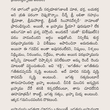
గత భాగంలో బ్రహ్మమే సర్వభూతగణాలకి మాత, భర్త, లయకర్త
అని శ్రుతి పరంగా చెప్పుకొన్నాం. దీన్నే శ్రీ లలితా సహస్రం
‘శ్రీమాతా, శ్రీమహారాజ్ఞి, శ్రీమత్ సింహాసనేశ్వరీ” నామాలతో
ప్రారంభిస్తుంది. అయితే, ఆ బ్రహ్మము స్త్రీయా? పురుషుడా? లేక
అలింగమా అని ప్రశ్న వస్తోంది. అందుకనే “యతో” (విశేషణలేని)
పదం వాడబడిందని అర్థం అవుతోంది. నిర్విశేష శుద్ధ
పరబ్రహ్మమునకు ఏ విశేషణం ఆపాదించినా అమరుతుంది.
అయినా ఈ గడబిడ అంతా అవుసరంలేదని, నిష్కలం, నిశ్చలం
నిష్క్రియం, నిరంజనం, నిర్లేపం, శాంతం అయిన పరబ్రహ్మమును
అన్నీన్ని మాటలలో చెప్పాల్సిన పనిలేకుండా అమ్మ రెండే రెండు
మాటలతో వర్ణించుతుంది. అవి “శక్తి”, “అగణితం” అగణితుడు
గణితుడవ్వడమే సృష్టి అంటుంది. అదే మాదిరి సమిష్ఠి వ్యష్ఠి
కావడమే సృష్టి అంటుంది.. జగత్తు సత్యమంటూనే
తానుచూచిందల్లా బ్రహ్మ అంటుంది. దీనికి మించిన అన్యమైన
బ్రహ్మము వేరే తనకి కన్పడలేదంటూ, తాను చూడలేనిది
ఊహమాత్రమే! కాబట్టే, జగత్తు సత్యం, బ్రహ్మ మిధ్య అంటుంది.
ఇక్కడ గమనించవలసిన దొకటుంది.
బ్రహ్మమును జగత్తుగా చూడడం ఒకటయితే, జగత్తును బ్రహ్మముగా