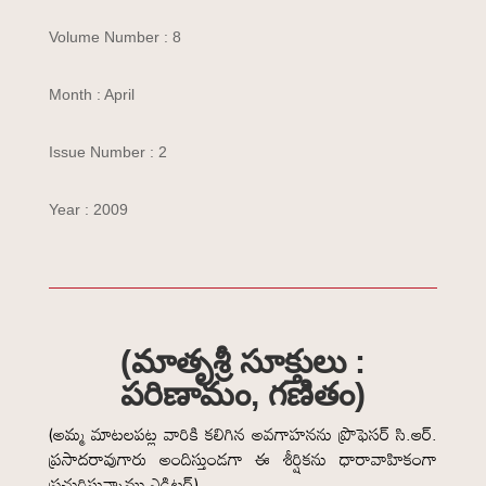
Volume Number : 8
Month : April
Issue Number : 2
Year : 2009
(మాతృశ్రీ సూక్తులు :
పరిణామం, గణితం)
(అమ్మ మాటలపట్ల వారికి కలిగిన అవగాహనను ప్రొఫెసర్ సి.ఆర్.
ప్రసాదరావుగారు అందిస్తుండగా ఈ శీర్షికను ధారావాహికంగా
ప్రచురిస్తున్నాము ఎడిటర్)