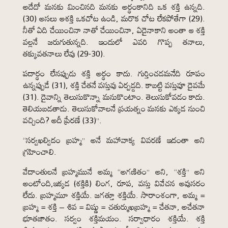
అదేదో మనకు మించినది మనకు అర్థంకానిది ఒక శక్తి ఉన్నది.
(30) అసలు ఆశక్తి ఒకచోట ఉండి, మరొక చోట లేకపోతేగా (29).
నీతో ఏది చేయించినా నాతో చేయించినా, ఏదైనాకాని అంతా ఆ శక్తి
వల్లనే జరుగుతున్నది. ఇందులో ఎవరి గొప్ప తనాలు,
తక్కువతనాలు లేవు (29-30).
పదార్థం లేనప్పుడు శక్తి అర్థం కాదు. గుర్తించడమనేది రూపం
ఉన్నప్పుడే (31), శక్తి చేతనే వస్తువు ఏర్పడ్డది. కాబట్టి వస్తువూ దైవమే
(31). దైవాన్ని తెలుసుకొన్నా మనుకొంటాం. తెలుసుకోవడం కాదు.
తెలియబడతాడు. తెలుసుకోవాలనే ప్రయత్నం మనకు ఎక్కడ నుంచి
వచ్చింది? అదీ ప్రేరణే (33)”.
“సర్వఖల్విదం బ్రహ్మ” అనే మహావాక్య వివరణే ఇదంతా అని
గ్రహించాలి.
వేదాంతులనే బ్రహ్మమునే అమ్మ “అగణితం” అని, “శక్తి” అని
అంటోంది,ఇక్కడ (శక్తికి) లింగ, రూప, వస్తు వివేచన అవుసరం
లేదు. బ్రహ్మమూ శక్తియే. జగత్తూ శక్తియే. సారాంశంగా, అమ్మ =
బ్రహ్మ = శక్తి – శివ = విష్ణు = చతుర్ముఖబ్రహ్మ = చేతనా, అచేతనా
భూతజాతం. సర్వం శక్తిమయం. సర్వాధారం శక్తియే. శక్తి