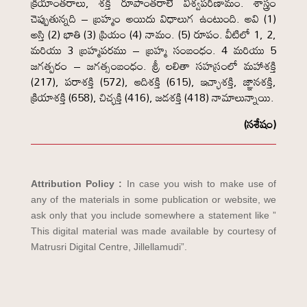
క్రియాంతరాలు, శక్తి రూపాంతరాలే విశ్వపరిణామం. శాస్త్రం
చెప్పుతున్నది – బ్రహ్మం అయిదు విధాలుగ ఉంటుంది. అవి (1)
అస్తి (2) భాతి (3) ప్రియం (4) నామం. (5) రూపం. వీటిలో 1, 2,
మరియు 3 బ్రహ్మపరము – బ్రహ్మ సంబంధం. 4 మరియు 5
జగత్పరం – జగత్సంబంధం. శ్రీ లలితా సహస్రంలో మహాశక్తి
(217), పరాశక్తి (572), ఆదిశక్తి (615), ఇచ్ఛాశక్తి, జ్ఞానశక్తి,
క్రియాశక్తి (658), చిచ్ఛక్తి (416), జడశక్తి (418) నామాలున్నాయి.
(సశేషం)
Attribution Policy :
In case you wish to make use of
any of the materials in some publication or website, we
ask only that you include somewhere a statement like ”
This digital material was made available by courtesy of
Matrusri Digital Centre, Jillellamudi”.