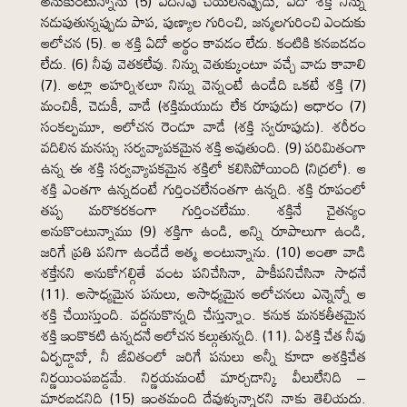
అనుకుంటున్నాను (5) ఏదీనీవు చేయలేనప్పుడు, ఏదో శక్తి నిన్ను
నడుపుతున్నప్పుడు పాప, పుణ్యాల గురించి, జన్మలగురించి ఎందుకు
ఆలోచన (5). ఆ శక్తి ఏదో అర్థం కావడం లేదు. కంటికి కనబడడం
లేదు. (6) నీవు వెతకలేవు. నిన్ను వెతుక్కుంటూ వచ్చే వాడు కావాలి
(7). అట్లా అహర్నిశలూ నిన్ను వెన్నంటే ఉండేది ఒకటే శక్తి (7)
మంచికీ, చెడుకీ, వాడే (శక్తిమయుడు లేక రూపుడు) ఆధారం (7)
సంకల్పమూ, ఆలోచన రెండూ వాడే (శక్తి స్వరూపుడు). శరీరం
వదిలిన మనస్సు సర్వవ్యాపకమైన శక్తి అవుతుంది. (9) పరిమితంగా
ఉన్న ఈ శక్తి సర్వవ్యాపకమైన శక్తిలో కలిసిపోయింది (నిద్రలో). ఆ
శక్తి ఎంతగా ఉన్నదంటే గుర్తించలేనంతగా ఉన్నది. శక్తి రూపంలో
తప్ప మరొకరకంగా గుర్తించలేము. శక్తినే చైతన్యం
అనుకొంటున్నాము (9) శక్తిగా ఉండి, అన్ని రూపాలుగా ఉండి,
జరిగే ప్రతి పనిగా ఉండేదే ఆత్మ అంటున్నాను. (10) అంతా వాడి
శక్తేనని అనుకోగల్గితే వంట పనిచేసినా, పాకీపనిచేసినా సాధనే
(11). అసాధ్యమైన పనులు, అసాధ్యమైన ఆలోచనలు ఎన్నెన్నో ఆ
శక్తి చేయిస్తుంది. వద్దనుకొన్నది చేస్తున్నాం. కనుక మనకతీతమైన
శక్తి ఇంకొకటి ఉన్నదనే ఆలోచన కల్గుతున్నది. (11). ఏశక్తి చేత నీవు
ఏర్పడ్డావో, నీ జీవితంలో జరిగే పనులు అన్నీ కూడా ఆశక్తిచేత
నిర్ణయింపబడ్డమే. నిర్ణయమంటే మార్చడాన్కి వీలులేనిది –
మారబడనిది (15) ఇంతమంది దేవుళ్ళున్నారని నాకు తెలియదు.