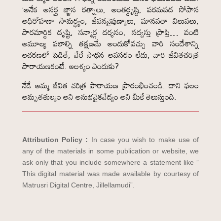
‘అనేక అనర్ఘ జ్ఞాన రత్నాలు, అంతర్దృష్టి, పరమపద సోపాన
అధిరోహణా సామర్ధ్యం, జీవననైపుణ్యాలు, మానవతా విలువలు,
పారమార్ధిక దృష్టి, సన్మార్గ దర్శనం, సద్వస్తు ప్రాప్తి… వంటి
అమూల్య ఫలాల్ని తక్షణమే అందుకోవచ్చు వారి సందేశాన్ని
ఆచరణలో పెడితే, వేరే సాధన అవసరం లేదు, వారి జీవితచరిత్ర
పారాయణకంటే. ఆలశ్యం ఎందుకు?
నేడే అమ్మ జీవిత చరిత్ర పారాయణ ప్రారంభించండి. దాని ఫలం
అమృతతుల్యం అని అనుభవైకవేద్యం అని మీకే తెలుస్తుంది.
Attribution Policy :
In case you wish to make use of
any of the materials in some publication or website, we
ask only that you include somewhere a statement like ”
This digital material was made available by courtesy of
Matrusri Digital Centre, Jillellamudi”.