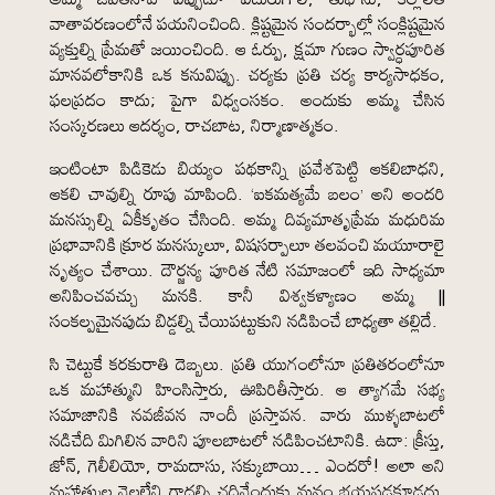
వాతావరణంలోనే పయనించింది. క్లిష్టమైన సందర్భాల్లో సంక్లిష్టమైన
వ్యక్తుల్ని ప్రేమతో జయించింది. ఆ ఓర్పు, క్షమా గుణం స్వార్ధపూరిత
మానవలోకానికి ఒక కనువిప్పు. చర్యకు ప్రతి చర్య కార్యసాధకం,
ఫలప్రదం కాదు; పైగా విధ్వంసకం. అందుకు అమ్మ చేసిన
సంస్కరణలు ఆదర్శం, రాచబాట, నిర్మాణాత్మకం.
ఇంటింటా పిడికెడు బియ్యం పథకాన్ని ప్రవేశపెట్టి ఆకలిబాధని,
ఆకలి చావుల్ని రూపు మాపింది. ‘ఐకమత్యమే బలం’ అని అందరి
మనస్సుల్ని ఏకీకృతం చేసింది. అమ్మ దివ్యమాతృప్రేమ మధురిమ
ప్రభావానికి క్రూర మనస్కులూ, విషసర్పాలూ తలవంచి మయూరాలై
నృత్యం చేశాయి. దౌర్జన్య పూరిత నేటి సమాజంలో ఇది సాధ్యమా
అనిపించవచ్చు మనకి. కానీ విశ్వకళ్యాణం అమ్మ ||
సంకల్పమైనపుడు బిడ్డల్ని చేయిపట్టుకుని నడిపించే బాధ్యతా తల్లిదే.
సి చెట్టుకే కరకురాతి దెబ్బలు. ప్రతి యుగంలోనూ ప్రతితరంలోనూ
ఒక మహాత్ముని హింసిస్తారు, ఊపిరితీస్తారు. ఆ త్యాగమే సభ్య
సమాజానికి నవజీవన నాందీ ప్రస్తావన. వారు ముళ్ళబాటలో
నడిచేది మిగిలిన వారిని పూలబాటలో నడిపించటానికి. ఉదా: క్రీస్తు,
జోన్, గెలీలియో, రామదాసు, సక్కుబాయి… ఎందరో! అలా అని
మహాత్ముల వెలలేని గాధల్ని చదివేందుకు మనం భయపడకూడదు.