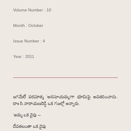
Volume Number : 10
Month : October
Issue Number : 4
Year : 2011
జగమేలే పరమాత్మ ‘అనసూయమ్మ’గా భూమిపై అవతరించాడు.
డా॥ సి.నారాయణరెడ్డి ఒక గజల్లో అన్నారు.
‘అమ్మ ఒక వైపు –
దేవతలంతా ఒక వైపు