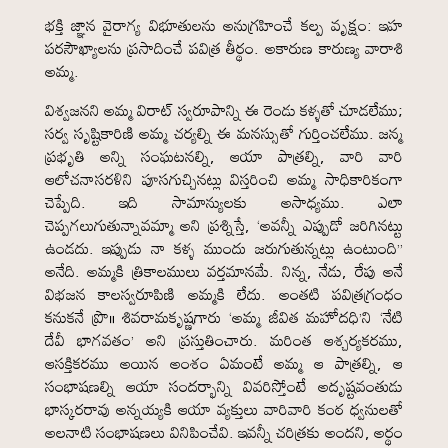
భక్తి జ్ఞాన వైరాగ్య విభూతులను అనుగ్రహించే కల్ప వృక్షం: ఇహ
పరసౌఖ్యాలను ప్రసాదించే పవిత్ర తీర్థం. అకారుణ కారుణ్య వారాశి
అమ్మ.
విశ్వజనని అమ్మ విరాట్ స్వరూపాన్ని ఈ రెండు కళ్ళతో చూడలేము;
సర్వ సృష్టికారిణి అమ్మ చర్యల్ని ఈ మనస్సుతో గుర్తించలేము. జన్మ
ప్రభృతి అన్ని సంఘటనల్ని, ఆయా పాత్రల్ని, వారి వారి
ఆలోచనాసరళిని పూసగుచ్చినట్లు విస్తరించి అమ్మ సాధికారికంగా
చెప్పేది. ఇది సామాన్యులకు అసాధ్యము. ఎలా
చెప్పగలుగుతున్నావమ్మా అని ప్రశ్నిస్తే, ‘అవన్నీ ఎప్పుడో జరిగినట్టు
ఉండదు. ఇప్పుడు నా కళ్ళ ముందు జరుగుతున్నట్లు ఉంటుంది”
అనేది. అమ్మకి త్రికాలములు వర్తమానమే. నిన్న, నేడు, రేపు అనే
విభజన కాలస్వరూపిణి అమ్మకి లేదు. అంతటి పవిత్రగ్రంధం
కనుకనే ప్రొ॥ శివరామకృష్ణగారు ‘అమ్మ జీవిత మహోదధి’ని ‘నేటి
దేవీ భాగవతం’ అని ప్రస్తుతించారు. మరింత ఆశ్చర్యకరము,
ఆసక్తికరము అయిన అంశం ఏమంటే అమ్మ ఆ పాత్రల్ని, ఆ
సంభాషణల్ని ఆయా సందర్భాన్ని వివరిస్తోంటే అదృష్టవంతుడు
భాస్కరరావు అన్నయ్యకి ఆయా వ్యక్తులు వారివారి కంఠ ధ్వనులతో
అలనాటి సంభాషణలు వినిపించేవి. ఇవన్నీ చరిత్రకు అందని, అర్థం