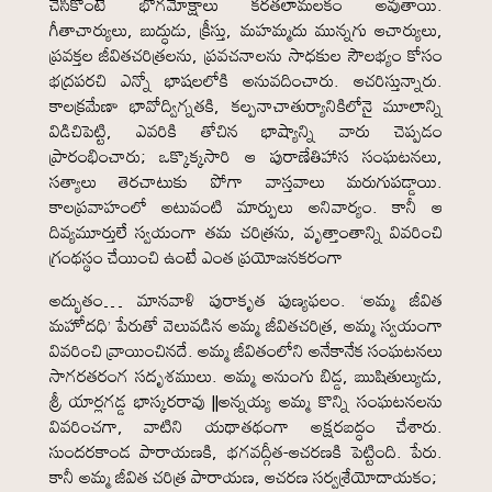
చేసికొంటే భోగమోక్షాలు కరతలామలకం అవుతాయి.
గీతాచార్యులు, బుద్ధుడు, క్రీస్తు, మహమ్మదు మున్నగు ఆచార్యులు,
ప్రవక్తల జీవితచరిత్రలను, ప్రవచనాలను సాధకుల సౌలభ్యం కోసం
భద్రపరచి ఎన్నో భాషలలోకి అనువదించారు. ఆచరిస్తున్నారు.
కాలక్రమేణా భావోద్విగ్నతకి, కల్పనాచాతుర్యానికిలోనై మూలాన్ని
విడిచిపెట్టి, ఎవరికి తోచిన భాష్యాన్ని వారు చెప్పడం
ప్రారంభించారు; ఒక్కొక్కసారి ఆ పురాణేతిహాస సంఘటనలు,
సత్యాలు తెరచాటుకు పోగా వాస్తవాలు మరుగుపడ్డాయి.
కాలప్రవాహంలో అటువంటి మార్పులు అనివార్యం. కానీ ఆ
దివ్యమూర్తులే స్వయంగా తమ చరిత్రను, వృత్తాంతాన్ని వివరించి
గ్రంథస్థం చేయించి ఉంటే ఎంత ప్రయోజనకరంగా
అద్భుతం… మానవాళి పురాకృత పుణ్యఫలం. ‘అమ్మ జీవిత
మహోదధి’ పేరుతో వెలువడిన అమ్మ జీవితచరిత్ర, అమ్మ స్వయంగా
వివరించి వ్రాయించినదే. అమ్మ జీవితంలోని అనేకానేక సంఘటనలు
సాగరతరంగ సదృశములు. అమ్మ అనుంగు బిడ్డ, ఋషితుల్యుడు,
శ్రీ యార్లగడ్డ భాస్కరరావు ||అన్నయ్య అమ్మ కొన్ని సంఘటనలను
వివరించగా, వాటిని యథాతథంగా అక్షరబద్ధం చేశారు.
సుందరకాండ పారాయణకి, భగవద్గీత-ఆచరణకి పెట్టింది. పేరు.
కానీ అమ్మ జీవిత చరిత్ర పారాయణ, ఆచరణ సర్వశ్రేయోదాయకం;