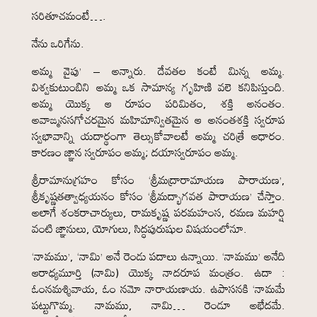
సరితూచమంటే….
నేను ఒరిగేను.
అమ్మ వైపు’ – అన్నారు. దేవతల కంటే మిన్న అమ్మ.
విశ్వకుటుంబిని అమ్మ ఒక సామాన్య గృహిణి వలె కనిపిస్తుంది.
అమ్మ యొక్క ఆ రూపం పరిమితం, శక్తి అనంతం.
అవాఙ్మనసగోచరమైన మహిమాన్వితమైన ఆ అనంతశక్తి స్వరూప
స్వభావాన్ని యదార్థంగా తెల్సుకోవాలటే అమ్మ చరిత్రే ఆధారం.
కారణం జ్ఞాన స్వరూపం అమ్మ; దయాస్వరూపం అమ్మ.
శ్రీరామానుగ్రహం కోసం ‘శ్రీమద్రారామాయణ పారాయణ’,
శ్రీకృష్ణతత్వాధ్యయనం కోసం ‘శ్రీమద్భాగవత పారాయణ’ చేస్తాం.
అలాగే శంకరాచార్యులు, రామకృష్ణ పరమహంస, రమణ మహర్షి
వంటి జ్ఞానులు, యోగులు, సిద్ధపురుషుల విషయంలోనూ.
‘నామము’, ‘నామి’ అనే రెండు పదాలు ఉన్నాయి. ‘నామము’ అనేది
ఆరాధ్యమూర్తి (నామి) యొక్క నాదరూప మంత్రం. ఉదా :
ఓంనమశ్శివాయ, ఓం నమో నారాయణాయ. ఉపాసనకి ‘నామమే
పట్టుగొమ్మ. నామము, నామి… రెండూ అభేదమే.