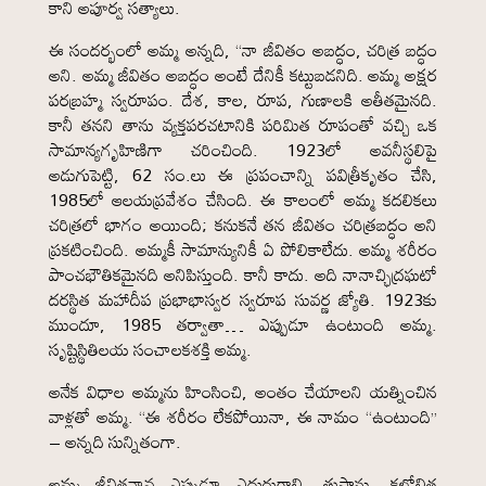
కాని అపూర్వ సత్యాలు.
ఈ సందర్భంలో అమ్మ అన్నది, “నా జీవితం అబద్ధం, చరిత్ర బద్ధం
అని. అమ్మ జీవితం అబద్ధం అంటే దేనికీ కట్టుబడనిది. అమ్మ అక్షర
పరబ్రహ్మ స్వరూపం. దేశ, కాల, రూప, గుణాలకి అతీతమైనది.
కానీ తనని తాను వ్యక్తపరచటానికి పరిమిత రూపంతో వచ్చి ఒక
సామాన్యగృహిణిగా చరించింది. 1923లో అవనీస్థలిపై
అడుగుపెట్టి, 62 సం.లు ఈ ప్రపంచాన్ని పవిత్రీకృతం చేసి,
1985లో ఆలయప్రవేశం చేసింది. ఈ కాలంలో అమ్మ కదలికలు
చరిత్రలో భాగం అయింది; కనుకనే తన జీవితం చరిత్రబద్ధం అని
ప్రకటించింది. అమ్మకీ సామాన్యునికీ ఏ పోలికాలేదు. అమ్మ శరీరం
పాంచభౌతికమైనది అనిపిస్తుంది. కానీ కాదు. అది నానాచ్ఛిద్రఘటో
దరస్థిత మహాదీప ప్రభాభాస్వర స్వరూప సువర్ణ జ్యోతి. 1923కు
ముందూ, 1985 తర్వాతా… ఎప్పుడూ ఉంటుంది అమ్మ.
సృష్టిస్థితిలయ సంచాలకశక్తి అమ్మ.
అనేక విధాల అమ్మను హింసించి, అంతం చేయాలని యత్నించిన
వాళ్లతో అమ్మ. “ఈ శరీరం లేకపోయినా, ఈ నామం “ఉంటుంది”
– అన్నది సున్నితంగా.
అమ్మ జీవితనావ ఎప్పుడూ ఎదురుగాలి, తుఫాను, కల్లోలిత