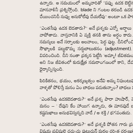
ఉన్నారు. ఆ సమయంలో అమ్మవారితో “పప్పు ఉడక బెట్టి
మానవాళినీ ప్రశ్నిస్తోంది. blade ని గంటల తరబడి ఉడక బె
చేయించనిదీ నువ్వు అనుకోలేవు చేయలేవు” అంటూ ఒక పారమార
“ఎంతసేపు ఉడక బెడతారు?” అనే ప్రశ్నకు ఎన్నో అర్థాలు చ
వాపోతాడు. వాస్తవానికి ఏ వ్యక్తి తనకి తాను అర్ధం 
సమస్యలు అనే సర్పాలకు ఆలవాలం, పెద్ద పుట్ట. దీనిలోం
సౌఖ్యాలకి పట్టుకొమ్మ సర్దుబాటుతనం (adjustmen
వివరించింది. దీని నంతా ప్రక్కన పెట్టేసి ‘అమ్మా! జ
అని నిజ జీవితంలో కురుక్షేత్ర సమరాంగణంలో కాని, దేవ
ధైర్యాన్నిస్తుంది.
పిరికితనం, భయం, అకర్మణ్యత్వం అనేవి అమ్మ నిఘంటువుల
వాళ్ళతో పోలిస్తే మనం ఏం బాధలు పడుతున్నాం? బాధలు పడట
“ఎంతసేపు ఉడకబెడతారు?” అనే ప్రశ్న పారా హుషార్, మేలుక
మనం – ‘ దేవుని కేం హాయిగ ఉన్నాడు, ఈ మానవుడే బ
కష్టసుఖాలు అనుభవిస్తున్నది వాడే / ఆ శక్తి / భగవంతుడు
“ఎంతసేపు ఉడకబెడతారు?” అనే ప్రశ్నకి పోతన గారు ప్
విషయ ప్రవిష్టులై చచ్చుచు పుట్టుచున్ మరల చర్విత చర్వణు