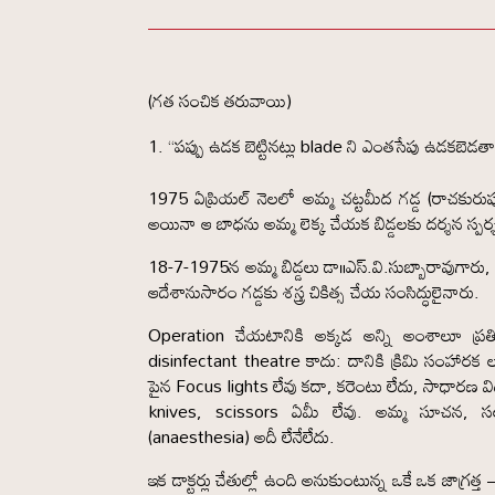
(గత సంచిక తరువాయి)
“పప్పు ఉడక బెట్టినట్లు blade ని ఎంతసేపు ఉడకబెడత
1975 ఏప్రియల్ నెలలో అమ్మ చట్టమీద గడ్డ (రాచకురు
అయినా ఆ బాధను అమ్మ లెక్క చేయక బిడ్డలకు దర్శన స్పర్శ
18-7-1975న అమ్మ బిడ్డలు డా॥ఎస్.వి.సుబ్బారావుగారు, డ
ఆదేశానుసారం గడ్డకు శస్త్ర చికిత్స చేయ సంసిద్ధులైనారు.
Operation చేయటానికి అక్కడ అన్ని అంశాలూ ప్
disinfectant theatre కాదు: దానికి క్రిమి సంహారక ల
పైన Focus lights లేవు కదా, కరెంటు లేదు, సాధారణ వి
knives, scissors ఏమీ లేవు. అమ్మ సూచన, సల
(anaesthesia) అదీ లేనేలేదు.
ఇక డాక్టర్లు చేతుల్లో ఉంది అనుకుంటున్న ఒకే ఒక జాగ్ర