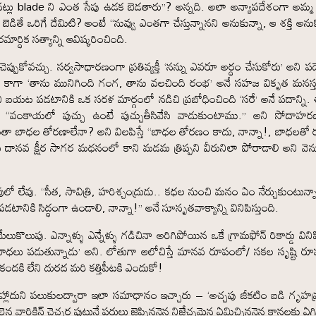
నట్లు blade ని ఎంత సేపు ఉడక బెడతారు”? అన్నది. అలా అన్యాపదేశంగా అమ్
డితే ఒరిగే దేమిటి? అంటే “నువ్వు ఎంతగా చేస్తున్నానని అనుకున్నా, ఆ శక్తి అను
్ధిక సత్యాన్ని ఆవిష్కరించింది.
ెప్పుకోవచ్చు. సర్వసాధారణంగా ప్రతివ్యక్తీ ‘నన్ను ఎవరూ అర్థం చేసుకోరు’ అని పద
కాదు. కాగా ‘తాను మునిగింది గంగ, తాను వలచింది రంభ’ అనే సహజ వికృత మనస్త
చి బయట పడటానికి ఒక సరళ మార్గంలో నడిచి ప్రబోధించింది ‘సరే’ అనే పదాన్ని. 
t). “వంకాయలో పుచ్చు ఉంటే పుచ్చుతీసివేసి వాడుకుంటాము.” అని సోదాహ
ీవితమంతా బాధల తోరణాలేనా? అని విలపిస్తే “బాధల తోరణం కాదు, నాన్నా!, బాధలతో
 దానవ క్షీర సాగర మధనంలో కాని మడమ త్రిప్పని వీరునిలా పోరాడాలి అని వెన్ను
ో లేవు. “సీత, సావిత్రి, హరిశ్చంద్రుడు.. కధల నుంచి మనం ఏం నేర్చుకుంటున్
ానికి సిద్ధంగా ఉండాలి, నాన్నా!” అనే సూనృతవాక్యాన్ని వినిపిస్తుంది.
ొలుపు. ఎన్నాళ్ళు ఎన్నేళ్ళు గడిచినా అరిగిపోయిన ఒకే గ్రామఫోన్ రికార్డు వినిపి
ాధలు పడుతున్నాడు’ అని. లోతుగా ఆలోచిస్తే మానవ రూపంలో/ సకల సృష్టి ర
. కందకి లేని దురద మరి కత్తిపీటకి ఎందుకో!
రహ్లాదుని పలుకులద్వారా ఇలా సమాధానం ఇచ్చారు – ‘అచ్చపు జీకటిం బడి గృహవ్
లైన వారికిన్ చెచ్చర పుట్టునే పరులు జెప్పిననైన నిజేచ్ఛమైన ఏమిచ్చిననైన కానలకు ఏ