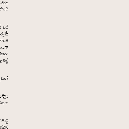
మ సకల
కోనిదీ
ే పదే
త్వమే
శాంతి
రణంగా
 రణం”
తట్టి
నాము?
స్తాం
ూపంగా
రతులై
గిననైన