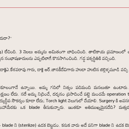
ారురా?”
పు) లేచింది. 3 నెలలు అమ్మను అమితంగా బాధించింది. తాటికాయ ప్రమాణంలో 
న సంభాషణాదులను ఎప్పటిలాగే కొనసాగించింది. గడ్డ పక్వస్థితికి వచ్చింది.
ా||ఎ.కేశవరావు గారు, డా|| ఆర్.జానకీదేవిగారు హుటా హుటిన జిల్లెళ్ళమూడి వచ్చి
రతికూలంగానే ఉన్నాయి. అమ్మ గదిలో నిత్యం పదిమంది మసలుతూ ఉంటారు
క్షణం లేదు. సరే అమ్మ నిద్రించే, దర్శనం ప్రసాదించే పట్టె మంచమే operation 
ద్యుద్దీప సౌకర్యం కూడా లేదు; Torch light వెలుగులో చేయాలి. Surgery కి అవ
హామేరకు ఒక blade తీసుకున్నారు. ఇంతకూ అతిముఖ్యమైనదేది? మత్తు
త్త – blade ని (sterilize) ఉడక బెట్టడం. కనుక వారు అదే పనిగా blade ని ఉడక బ