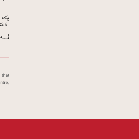
లడ్డు
కనుక.
షం…)
 that
ntre,