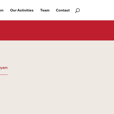
on
Our Activities
Team
Contact
nyam