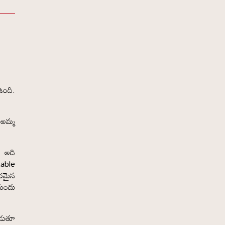
ఉంది.
 అమ్మ
. అది
table
సరమైన
మందు
ెడుతూ