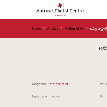
Home
Articles
Mother of All
అమ్మ హస్తాల
అమ్
Magazine :
Mother of All
Volu
Language : Telugu
Mont