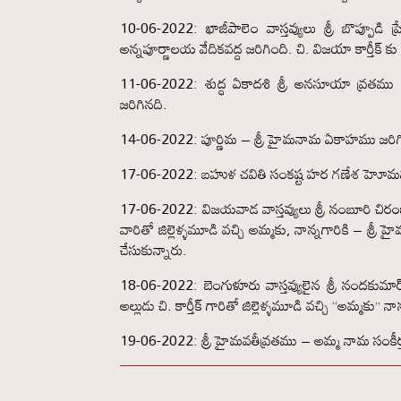
10-06-2022: ఖాజీపాలెం వాస్తవ్యులు శ్రీ బొప్పూడ
అన్నపూర్ణాలయ వేదికవద్ద జరిగింది. చి. విజయా కార్తీక్ 
11-06-2022: శుద్ధ ఏకాదశి శ్రీ అనసూయా వ్రతము
జరిగినది.
14-06-2022: పూర్ణిమ – శ్రీ హైమనామ ఏకాహము జరిగ
17-06-2022: బహుళ చవితి సంకష్ట హర గణేశ హెూమమ
17-06-2022: విజయవాడ వాస్తవ్యులు శ్రీ నంబూరి చిరం
వారితో జిల్లెళ్ళమూడి వచ్చి అమ్మకు, నాన్నగారికి – శ
చేసుకున్నారు.
18-06-2022: బెంగుళూరు వాస్తవ్యులైన శ్రీ నందకుమా
అల్లుడు చి. కార్తీక్ గారితో జిల్లెళ్ళమూడి వచ్చి “అమ్మకు”
19-06-2022: శ్రీ హైమవతీవ్రతము – అమ్మ నామ సంకీర్