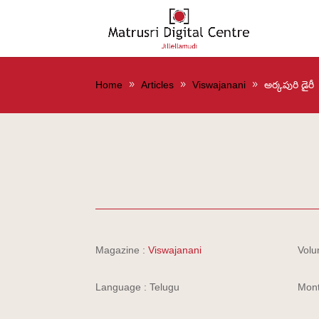
Home
Articles
Viswajanani
అర్కపురి డైరీ
Magazine :
Viswajanani
Volu
Language : Telugu
Mont