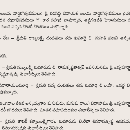
ఆలయ వార్షికోత్సవములు: శ్రీ వరసిద్ధి వినాయక ఆలయ వార్షికోత్సవములు వై
ఏకాదశ రుద్రాభిషకములు ‘గ’ కార సహస్ర నామార్చన, అష్టగణపతి హెూమములు 
ుండి వచ్చిన సోదరీ సోదరులు పాల్గొన్నారు.
ి తేజ – శ్రీమతి రాజ్యలక్ష్మి దంపతులు తమ కుమార్తె చి. మహతి ప్రణవి అన్నప
ినది.
 – శ్రీమతి సుబ్బలక్ష్మి కుమారుడు చి. రామకృష్ణకాశ్యప్ ఉపనయనము శ్రీ అన్నపూర
్ణకాశ్యప్కు శుభాశీస్సులు తెలిపారు.
ఆదినారాయణమూర్తి – శ్రీమతి పద్మ దంపతులు తమ కుమార్తె చి.ల.సౌ. అపర్ణ 
ుపుకున్నారు.
శ్రీ తంగిరాల కేశవ అన్నయ్యగారి మనుమడు, మనుమ రాలు) వివాహము శ్రీ అన్నపూర
న సోదరీ సోదరులు తెలిపారు. నూతన వధూవరులకుల శుభాశీస్సులు తెలిపారు.
ెర్రీ – శ్రీమతి జానకీ కళ్యాణలక్ష్మిగారల కుమారుడు చి.రేఖా శివరామకృష్ణ ఉప
శివరామకృష్ణకు శుభాశీస్సులు తెలిపారు.