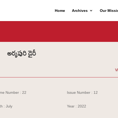
Home
Archives
Our Missi
అర్కపురి డైరీ
V
me Number : 22
Issue Number : 12
h : July
Year : 2022