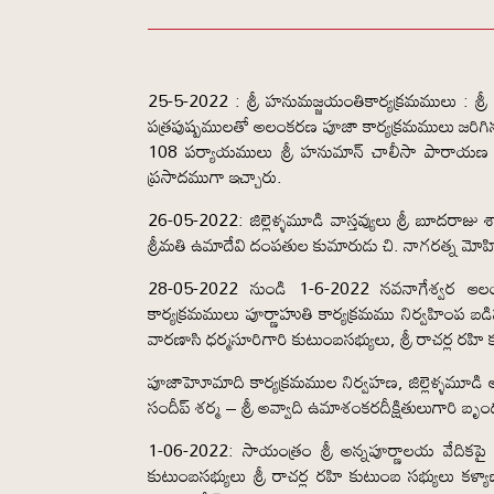
25-5-2022 : శ్రీ హనుమజ్జయంతికార్యక్రమములు : శ్
పత్రపుష్పములతో అలంకరణ పూజా కార్యక్రమములు జరిగిన
108 పర్యాయములు శ్రీ హనుమాన్ చాలీసా పారాయణ గావ
ప్రసాదముగా ఇచ్చారు.
26-05-2022: జిల్లెళ్ళమూడి వాస్తవ్యులు శ్రీ బూదరా
శ్రీమతి ఉమాదేవి దంపతుల కుమారుడు చి. నాగరత్న మోహి
28-05-2022 నుండి 1-6-2022 నవనాగేశ్వర ఆలయ 
కార్యక్రమములు పూర్ణాహుతి కార్యక్రమము నిర్వహింప బడినవ
వారణాసి ధర్మసూరిగారి కుటుంబసభ్యులు, శ్రీ రాచర్ల రహి క
పూజాహెూమాది కార్యక్రమముల నిర్వహణ, జిల్లెళ్ళమూడి ఆ
సందీప్ శర్మ – శ్రీ అవ్వాది ఉమాశంకరదీక్షితులుగారి బృం
1-06-2022: సాయంత్రం శ్రీ అన్నపూర్ణాలయ వేదికపై 
కుటుంబసభ్యులు శ్రీ రాచర్ల రహి కుటుంబ సభ్యులు కళ్య