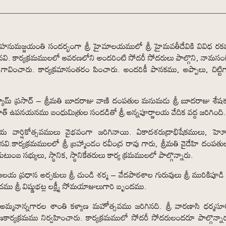
రీ హనుమజ్జయంతి సందర్భంగా శ్రీ హైమాలయములో శ్రీ హైమవతీదేవికి వివిధ ర
వి. కార్యక్రమములలో ఆవరణలోని అందరింటి సోదరీ సోదరులు పాల్గొని, నామసంకీ
ించారు. కార్యక్రమానంతరం పించారు. అందరికీ పానకము, అప్పాలు, చిట్టిగ
జు శ్యామ్ ప్రసాద్ – శ్రీమతి బూదరాజు వాణి దంపతుల మనుమడు శ్రీ బూదరాజు శే
త్ ఉపనయనము బంధుమిత్రుల సందడితో శ్రీ అన్నపూర్ణాలయ వేదిక వద్ద జరిగింది
వార్షికోత్సవములు వైభవంగా జరిగినాయి. ఏకాదశరుద్రాభిషేకములు, హె
ి.కార్యక్రమములలో శ్రీ బ్రహ్మాండం రవీంద్ర రావు గారు, శ్రీమతి వైదేహి దంపతులు
ుటుంబ సభ్యులు, స్థానిక, స్థానికేతరులు కార్య క్రమములలో పాల్గొన్నారు.
లయ ప్రధాన అర్చకులు శ్రీ చుండి శర్మ – వేదపాఠశాల గురువులు శ్రీ మురికిపూడి 
దము శ్రీ విష్ణుభట్ల లక్ష్మీ సోమయాజులుగారి బృందము.
అమ్మనాన్నగారల శాంతి కళ్యాణ మహోత్సవము జరిగినది. శ్రీ వారణాసి ధర్మసూర
ాణకార్యక్రమము నిర్వహించారు. కార్యక్రమములో సోదరీ సోదరులందరూ పాల్గొన్నారు.