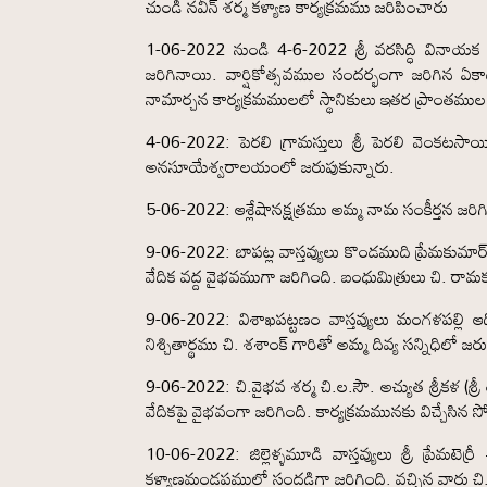
చుండి నవీన్ శర్మ కళ్యాణ కార్యక్రమము జరిపించారు
1-06-2022 నుండి 4-6-2022 శ్రీ వరసిద్ధి వినాయక 
జరిగినాయి. వార్షికోత్సవముల సందర్భంగా జరిగిన 
నామార్చన కార్యక్రమములలో స్థానికులు ఇతర ప్రాంతముల న
4-06-2022: పెరలి గ్రామస్తులు శ్రీ పెరలి వెంకటసాయ
అనసూయేశ్వరాలయంలో జరుపుకున్నారు.
5-06-2022: ఆశ్లేషానక్షత్రము అమ్మ నామ సంకీర్తన జరిగ
9-06-2022: బాపట్ల వాస్తవ్యులు కొండముది ప్రేమకుమార్
వేదిక వద్ద వైభవముగా జరిగింది. బంధుమిత్రులు చి. రామకృష
9-06-2022: విశాఖపట్టణం వాస్తవ్యులు మంగళపల్లి 
నిశ్చితార్థము చి. శశాంక్ గారితో అమ్మ దివ్య సన్నిధిలో జర
9-06-2022: చి.వైభవ శర్మ చి.ల.సౌ. అచ్యుత శ్రీకళ (
వేదికపై వైభవంగా జరిగింది. కార్యక్రమమునకు విచ్చేసి
10-06-2022: జిల్లెళ్ళమూడి వాస్తవ్యులు శ్రీ ప్రేమట
కళ్యాణమండపములో సందడిగా జరిగింది. వచ్చిన వారు చి. 