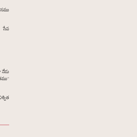
నయనము
ణ సేవ
 నేడు
రతము”
శ్విత