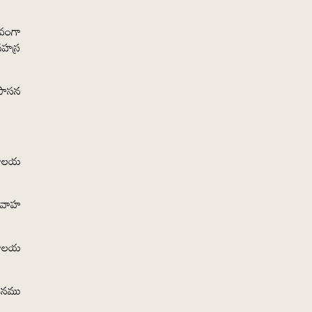
భవంగా
సహస్ర
్రాసన
్ణాలయ
వివాహ
్ణాలయ
నయనము