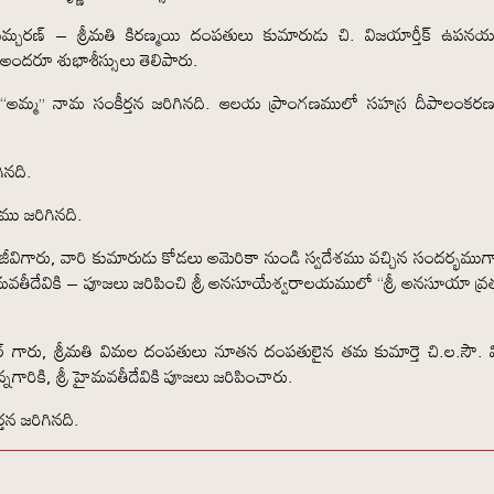
ి ప్రేమ్చరణ్ – శ్రీమతి కిరణ్మయి దంపతులు కుమారుడు చి. విజయార్తీక్ ఉప
కు అందరూ శుభాశీస్సులు తెలిపారు.
 “అమ్మ” నామ సంకీర్తన జరిగినది. ఆలయ ప్రాంగణములో సహస్ర దీపాలంకర
ినది.
ు జరిగినది.
జీవిగారు, వారి కుమారుడు కోడలు అమెరికా నుండి స్వదేశము వచ్చిన సందర్భముగా
్రీ హైమవతీదేవికి – పూజలు జరిపించి శ్రీ అనసూయేశ్వరాలయములో “శ్రీ అనసూయా వ్
ర్ గారు, శ్రీమతి విమల దంపతులు నూతన దంపతులైన తమ కుమార్తె చి.ల.సౌ. వి
 నాన్నగారికి, శ్రీ హైమవతీదేవికి పూజలు జరిపించారు.
తన జరిగినది.