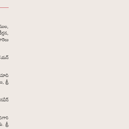
కముల,
ర్తన,
ారెలు
షశయన్
.
ూమాది
, శ్రీ
నవీన్
ిగారి
 శ్రీ