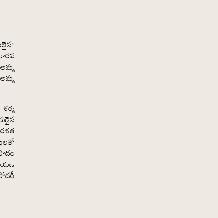
ులైన”
నూరవ
 అమ్మ
 అమ్మ
 శర్మ
రుడైన
్తరశత
తులతో
రసాదం
రాయణ
సోదరీ