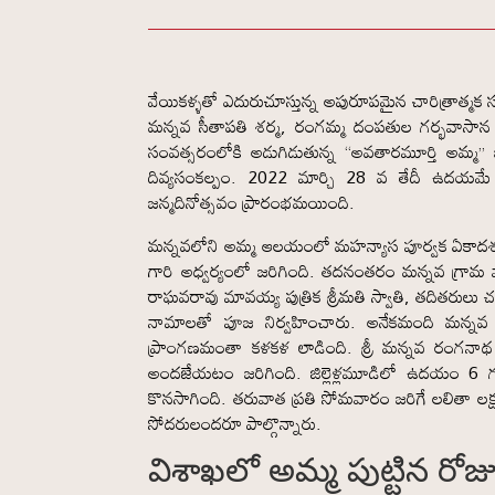
వేయికళ్ళతో ఎదురుచూస్తున్న అపురూపమైన చారిత్రాత్మక
మన్నవ సీతాపతి శర్మ, రంగమ్మ దంపతుల గర్భవాస
సంవత్సరంలోకి అడుగిడుతున్న “అవతారమూర్తి అమ్మ” 
దివ్యసంకల్పం. 2022 మార్చి 28 వ తేదీ ఉదయమే
జన్మదినోత్సవం ప్రారంభమయింది.
మన్నవలోని అమ్మ ఆలయంలో మహన్యాస పూర్వక ఏకాదశ రుద్ర
గారి అధ్వర్యంలో జరిగింది. తదనంతరం మన్నవ గ్రామ వా
రాఘవరావు మావయ్య పుత్రిక శ్రీమతి స్వాతి, తదితరుల
నామాలతో పూజ నిర్వహించారు. అనేకమంది మన్నవ గ్ర
ప్రాంగణమంతా కళకళ లాడింది. శ్రీ మన్నవ రంగనాథ
అందజేయటం జరిగింది. జిల్లెళ్లమూడిలో ఉదయం 
కొనసాగింది. తరువాత ప్రతి సోమవారం జరిగే లలితా 
సోదరులందరూ పాల్గొన్నారు.
విశాఖలో అమ్మ పుట్టిన రోజ