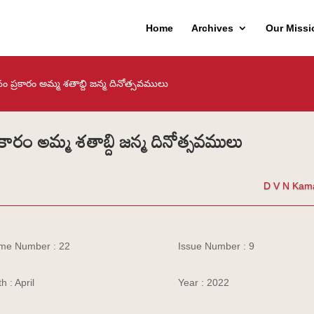
Home
Archives
Our Missi
ం ప్రకారం అమ్మ శతాబ్ది జన్మ దినోత్సవములు
కారం అమ్మ శతాబ్ది జన్మ దినోత్సవములు
D V N Kam
me Number : 22
Issue Number : 9
h : April
Year : 2022