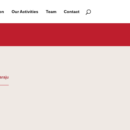
on
Our Activities
Team
Contact
araju