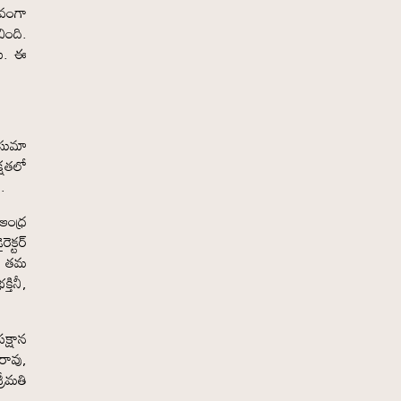
భవంగా
ింది.
రు. ఈ
ుసుమా
క్షతలో
ు.
 ఆంధ్ర
క్టర్
రు తమ
తినీ,
క్షాన
రావు,
రీమతి