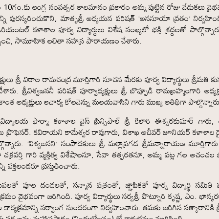
10గం.కు ఆంగ్ల సంవత్సర కాలమానం ప్రకారం అమ్మ పుట్టిన రోజు వేడుకలు వై
 పురస్కరించుకొని, మాతృశ్రీ అధ్యయన పరిషత్ ‘అనసూయా వ్రతం’ నిర్వహించ
యంటల్ కళాశాల పూర్వ విద్యార్థులు విశేష సంఖ్యలో భక్తి శ్రద్ధలతో పాల్గొన్నా
 సమర్పించి, సామూహిక లలితా సహస్ర పారాయణం చేశారు.
లు శ్రీ విఠాల రామచంద్ర మూర్తిగారి సూచన మేరకు పూర్వ విద్యార్థులు శ్రీమతి క
ారు. శ్రీవిశ్వజననీ పరిషత్ పూర్వాధ్యక్షులు శ్రీ బొప్పూడి రామబ్రహ్మంగారి అధ్య
ాంత అధ్యక్షులు ఆచార్య కోలవెన్ను మలయవాసిని గారు ముఖ్య అతిథిగా పాల్గొన్నార
ిశ్వవిద్యాలయ ఫార్మా కళాశాల వైస్ ప్రిన్సిపాల్ శ్రీ కిలారి ఈశ్వరకుమార్ గారు,
ు ప్రొఫెసర్. కవిరాయని కామేశ్వర రావుగారు, విశాఖ అచీవర్ జూనియర్ కళాశాల డైరె
గొన్నారు. ‘విశ్వజనని’ సంపాదకులు శ్రీ మల్లాప్రగడ శ్రీమన్నారాయణ మూర్తిగా
క్రవర్తి గారి వ్యక్తిత్వ విశేషాలనూ, సేవా తత్పరతనూ, అమ్మ పట్ల గల అచంచల భక్
న్ని వక్తలందరూ ప్రస్తుతించారు.
ాలువలతో పూల దండలతో, సన్మాన పత్రంతో, జ్ఞాపికతో పూర్వ విద్యార్థి సమితి ప
మం వైభవంగా జరిగింది. పూర్వ విద్యార్థులు సర్వశ్రీ పొట్నూరి కృష్ణ, ఎం. భాస్కర
్యక్రమాన్ని సర్వాంగ సుందరంగా నిర్వహించారు. తమకు జరిగిన సత్కారానికి శ్
పారు సర అమ్మ మహాప్రసాదం (విందుభోజనం) తో కార్యక్రమం ముగిసింది.