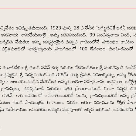
 సన్నివేశం ఆవిష్కృతమయింది. 1923 మార్చి 28 వ తేదీన “జగజ్జననికే జననీ జనక
ాన అనసూయ నామధేయురాలై, అమ్మ జననమందింది. 99 సంవత్సరాలు నిండి, 
జన్మదిన వేడుకలు అమ్మ జన్మస్థలమైన మన్నవ గ్రామంలోనే ప్రారంభం కావటం
 జిల్లెళ్లమూడిలో వాత్సల్యాలయ ప్రాంగణంలో 100 జేగంటల ఘంటారవంతో
ాభిషేకం శ్రీ చుండి నవీన్ శర్మ మరియు వేదపండితులు శ్రీ మురికిపూడి సందీప్
స్తవ్యులైన శ్రీ మన్నవ రంగనాథ గౌతమ్ భార్య శ్రీమతి విమలక్కయ్య, అమ్మ సోద
ు చక్కగా అలంకరింపబడిన వేదికమీద అమ్మకు లలితా సహస్రనామ, ఖడ్గమాల, అష్టోత
ామస్తులు, జిల్లెళ్ళమూడి మరియు ఇతర ప్రాంతాలనుండి కూడా వచ్చిన భక్
 గౌతమ్ గారి ఆవరణలో ఆహూతులందరికీ విందు, గ్రామస్తులందరికీ అమ్మ ప్
6 గంటల నుండి సాయంత్రం 6 గంటల వరకూ లలితా సహస్రనామ స్తోత్ర పా
లక్షనామపారాయణ అనంతరం అమ్మకు మల్లెపూలతో అర్చన జరిగింది. ఆవరణలోని 
ు