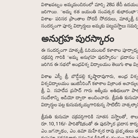
విశాఖపట్నం అమ్మమందిరంలో మార్చి 28వ తేదీ ఉదయం 
జరిగాయి. “అమ్మ శత జయంతి సంవత్సర శుభారంభా”న్ని
విశాఖ- పరిసర ప్రాంతాల సోదరీ సోదరులు, మాతృశ్రీ ఓరి
సందర్భంగా పూర్వ విద్యార్థులు అమ్మకు పట్టువస్త్రాలు
అనుగ్రహ పురస్కారం
ఈ సందర్భంగా మాతృశ్రీ ఓరియంటల్ కళాశాల పూర్వాధ్యక్షు
చక్రవర్తి గారికి “అమ్మ అనుగ్రహ పురస్కారం” ప్రదానం చేశ
జరిగిన ఈ సభలో ఆంధ్రవిశ్వ విద్యాలయం తెలుగు శాఖ విశ్ర
విశాఖ ఎస్పీ శ్రీ బొడ్డేపల్లి కృష్ణారావుగారు, ఆంధ్ర వ
విశ్వవిద్యాలయం ఇంజినీరింగ్ కళాశాల విశ్రాంత ఆచార్యుల
శ్రీ ఏ. సహదేవ ప్రసాద్ గారు ఆత్మీయ అతిథులుగా పాల్
సందేశాన్ని ఆడియో ద్వారా అందించారు. శ్రీమతి కుసుమా చ
విద్యార్థుల పట్ల కుసుమక్కయ్యగారికున్న సాటిలేని వాత్సల్యా
శ్రీమతి కుసుమా చక్రవర్తిగారికి నూతన వస్త్రాలతో, శ
రూ.10,116/- పారితోషికంతో ఈ పురస్కార ప్రదాన కార్యక్ర
ఎం.జగన్నాథం, ఎం.ఉమా మహేశ్వర రావు ప్రభృతులు ఈ కార
కుసుమా చక్రవర్తిగారు సముచిత రీతిలో కృతజ్ఞతలు తెలి