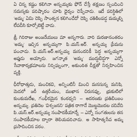
ఏ చిన్న కష్టం కలిగినా అన్నయ్యకు ఫోన్ చేస్తే తక్షణం స్పందించి
సమస్యకు పరిష్కారం చూపి ధైర్యం చెప్పేవాడు. ఇదే పరిస్థితిలో
‘అమ్మ’ ఏమి చెప్పి సాంత్వన కలిగించేదో చెప్పి చతికిలపడ్డ మమ్మల్ని
లేవదీసి కూర్చోబెట్టే వాడు.
శ్రీ గిరిరాజు ఆంజనేయులు మా అన్నగారు. వారి మరణానంతరం
‘అమ్మ’ ఇచ్చిన అన్నయ్యగా పి.యస్.ఆర్. అన్నయ్య ప్రేమను
పంచాడు. పి.యస్.ఆర్.అన్నయ్య మనందరికీ పెద్ద అన్నయ్యగా
ఆప్తుడు అయ్యాడు. జగన్మాత ‘అమ్మ’ ముద్దుబిడ్డగా ఎన్నో
సేవాకార్యక్రమాలను నిర్విఘ్నంగా, అకుంఠిత దీక్షతో నిర్వహించిన
వ్యక్తి.
ధీరోధాత్తుడు, మంచికవి, అన్నింటినీ మించి మనసున్న మనిషి.
మెడలో జరీ ఉత్తరీయం, ముఖాన చిరునవ్వు, భ్రుకుటిలో
కుంకుమరేఖ, గంభీరమైన కంఠధ్వని – ఆదరణకు ప్రతిబింబం
అన్నయ్య. ప్రతినెల ‘విశ్వజనని’ పత్రిక రాగానే మొట్టమొదట చదివేది
పి.యస్.ఆర్.అన్నయ్య సంపాదకీయాన్నే – ఎన్నో సంగతులను తన
సంపాదకీయాల ద్వారా తెలియపరిచాడు. ఆ సాహిత్యసేవ అమ్మ
ప్రసాదించిన వరం.