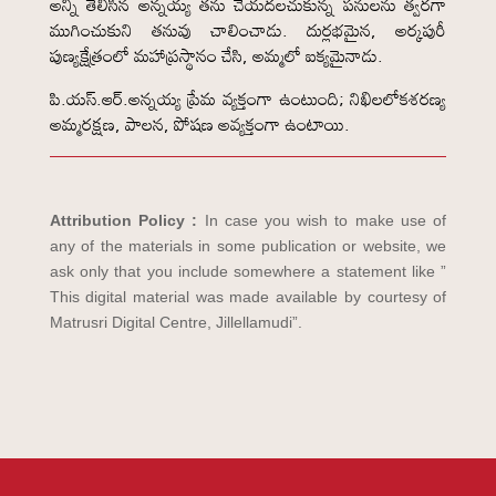
అన్నీ తెలిసిన అన్నయ్య తను చేయదలచుకున్న పనులను త్వరగా
ముగించుకుని తనువు చాలించాడు. దుర్లభమైన, అర్కపురీ
పుణ్యక్షేత్రంలో మహాప్రస్థానం చేసి, అమ్మలో ఐక్యమైనాడు.
పి.యస్.ఆర్.అన్నయ్య ప్రేమ వ్యక్తంగా ఉంటుంది; నిఖిలలోకశరణ్య
అమ్మరక్షణ, పాలన, పోషణ అవ్యక్తంగా ఉంటాయి.
Attribution Policy :
In case you wish to make use of
any of the materials in some publication or website, we
ask only that you include somewhere a statement like ”
This digital material was made available by courtesy of
Matrusri Digital Centre, Jillellamudi”.