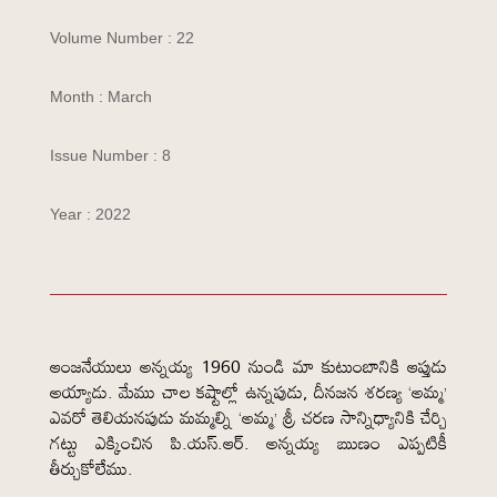
Volume Number : 22
Month : March
Issue Number : 8
Year : 2022
ఆంజనేయులు అన్నయ్య 1960 నుండి మా కుటుంబానికి ఆప్తుడు
అయ్యాడు. మేము చాల కష్టాల్లో ఉన్నపుడు, దీనజన శరణ్య ‘అమ్మ’
ఎవరో తెలియనపుడు మమ్మల్ని ‘అమ్మ’ శ్రీ చరణ సాన్నిధ్యానికి చేర్చి
గట్టు ఎక్కించిన పి.యస్.ఆర్. అన్నయ్య ఋణం ఎప్పటికీ
తీర్చుకోలేము.