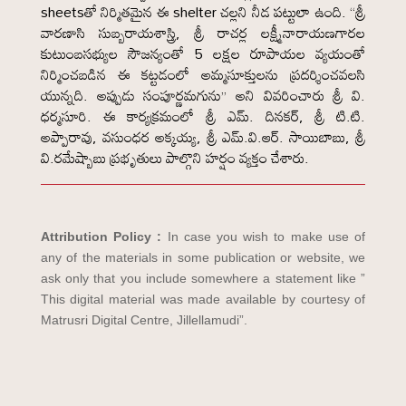
sheetsతో నిర్మితమైన ఈ shelter చల్లని నీడ పట్టులా ఉంది. “శ్రీ
వారణాసి సుబ్బరాయశాస్త్రి, శ్రీ రాచర్ల లక్ష్మీనారాయణగారల
కుటుంబసభ్యుల సౌజన్యంతో 5 లక్షల రూపాయల వ్యయంతో
నిర్మించబడిన ఈ కట్టడంలో అమ్మసూక్తులను ప్రదర్శించవలసి
యున్నది. అప్పుడు సంపూర్ణమగును” అని వివరించారు శ్రీ వి.
ధర్మసూరి. ఈ కార్యక్రమంలో శ్రీ ఎమ్. దినకర్, శ్రీ టి.టి.
అప్పారావు, వసుంధర అక్కయ్య, శ్రీ ఎమ్.వి.ఆర్. సాయిబాబు, శ్రీ
వి.రమేష్బాబు ప్రభృతులు పాల్గొని హర్షం వ్యక్తం చేశారు.
Attribution Policy :
In case you wish to make use of
any of the materials in some publication or website, we
ask only that you include somewhere a statement like ”
This digital material was made available by courtesy of
Matrusri Digital Centre, Jillellamudi”.