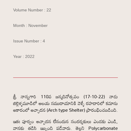
Volume Number : 22
Month : November
Issue Number : 4
Year : 2022
శ్రీ నాన్నగారి 110వ జన్మదినోత్సవం (17-10-22) నాడు
జిల్లెళ్ళమూడిలో ఆలయ సముదాయానికి వెళ్ళే రహదారిలో కమాను
ఆకారంలో ఆచ్ఛాదన (Arch type Shelter) ప్రారంభించబడింది.
ఇతః పూర్వం ఆచ్ఛాదన లేనందున సందర్శకులు ఎండకు ఎండి,
వానకు తడిసి ఇబ్బంది పడేవారు. తెల్లని Polycarbonate