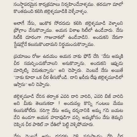
సంస్థాపరమైన కార్యక్రమాలు నిర్వహించేవాళ్ళము. తరచుగా మాలో
కొంతమంది కలిసి జిల్లెళ్ళమూడికి వెళ్ళేవాళ్ళం.
అలాగే నేను, ఇంకొక సోదరుడు కలిసి జిల్లెళ్ళమూడి వెళ్ళాలని
ప్రోగ్రాం వేసుకొన్నాము. ఆయన విశాఖ సిటీలో ఉండేవారు. నేను
సిటీకి దూరంగా గాజువాకలో ఉండేవాడిని. అందుకని నేరుగా
స్టేషన్లోనే కలుసుకొందామని నిర్ణయంచుకొన్నాము.
ప్రయాణం రోజు ఉదయం ఆయన నాకు ఫోన్ చేసి “నేను అమ్మకి
చీర సమర్పించుకోవాలని అనుకొన్నాను. అందుకని ఇప్పుడు
మార్కెట్కి వెడుతున్నాను” అని చెప్పారు. వెంటనే నేను అయితే
“నాకు కూడా ఒక చీర తీసుకోండి. దాని ఖరీదు రేపు జిల్లెళ్ళమూడిలో
ఇస్తాను” అని చెప్పాను.
జిల్లెళ్ళమూడి చేరిన తర్వాత ఎవరి దారి వారిది, ఎవరి బిజీ వారిది
అని మీకు తెలుసుకదా ! అందువల్ల కొన్ని గంటలు మేము
కలుసుకోలేదు. సరిగ్గా నేను అమ్మ దర్శనానికి అమ్మ గది బయట
వేచి ఉండగా ఆయన హడావుడిగా వచ్చి అమ్మకోసం నేను తెమ్మని
చెప్పిన చీర పాకెట్ నా చేతిలో పెట్టి వెళ్ళిపోయారు.
నేను వెంటనే అమ్మ దగ్గరకు వెళ్లి నమస్కారం చేసి చీర