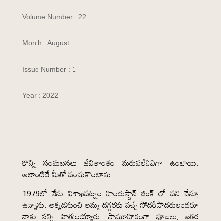
Volume Number : 22
Month : August
Issue Number : 1
Year : 2022
కొన్ని సంఘటనలు జీవితాంతం మరువలేనివిగా ఉంటాయి.
అలాంటిదే మీతో పంచుకొంటాను.
1979లో నేను విశాఖపట్నం హిందుస్థాన్ జింక్ లో పని చేస్తూ
ఉన్నాను. అక్కడనుంచి అమ్మ దగ్గరకు వచ్చే సోదరీసోదరులందరూ
నాకు సన్ని హితులయ్యారు. సామూహికంగా పూజలు, ఇతర