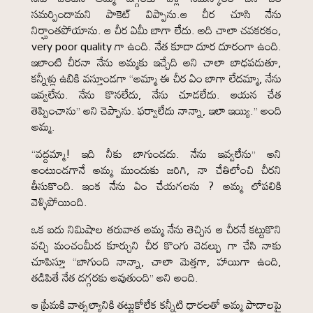
సమర్పిందామని పాకెట్ విప్పాను.ఆ చీర చూసి నేను
నిర్ఘాంతపోయాను. ఆ చీర ఏమీ బాగా లేదు. అది చాలా చవకరకం,
very poor quality గా ఉంది. నేత కూడా దూర దూరంగా ఉంది.
ఇలాంటి చీరనా నేను అమ్మకు ఇచ్చేది అని చాలా బాధపడుతూ,
కన్నీళ్లు ఉబికి వస్తూండగా “అమ్మా ఈ చీర ఏం బాగా లేదమ్మా, నేను
ఇవ్వలేను. నేను కొనలేదు, నేను చూడలేదు. ఆయన చేత
తెప్పించాను” అని చెప్పాను. ఫర్వాలేదు నాన్నా, ఇలా ఇయ్యి.” అంది
అమ్మ.
“వద్దమ్మా! ఇది నీకు బాగుండదు. నేను ఇవ్వలేను” అని
అంటుండగానే అమ్మ ముందుకు జరిగి, నా చేతిలోంచి చీరని
తీసుకొంది. ఇంక నేను ఏం చేయగలను ? అమ్మ లోపలికి
వెళ్ళిపోయింది.
ఒక ఐదు నిమిషాల తరువాత అమ్మ నేను తెచ్చిన ఆ చీరనే కట్టుకొని
వచ్చి మంచంమీద కూర్చుని చీర కొంగు వెడల్పు గా చేసి నాకు
చూపిస్తూ “బాగుంది నాన్నా, చాలా మెత్తగా, హాయిగా ఉంది,
తడిపితే నేత దగ్గరకు అవుతుంది” అని అంది.
ఆ ప్రేమకి వాత్సల్యానికి తట్టుకోలేక కన్నీటి ధారలతో అమ్మ పాదాలపై