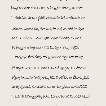
కిమ్మనకుండగా మనకు వీప్పిత సౌఖ్యము కూర్చు నిండుగా
గురువను మాట కర్ధమది గుర్తునుచూపిన వాడటంచు తా
సరళము సుందరమ్ము నగు సత్యము తెల్పేడు లోకమాతయై
పరమ సుబోధకం బగుచు భాసురమౌ పరమార్థ సంపదన
కరతలమైన అమ్మకముగా నిడి ముచ్చట గొల్పు నెల్లెడన్.
వాత్సల్యం పొక రూపు దాల్చి యిలలో వర్ణింపగా రానిదై
ప్రోత్సాహంబును నింపి మానసమునన్ పూర్ణత్వ మింపార ని
త్యోత్సాహంబును గూర్చి అమ్మ కడు సంతోషంబు చేకూర్చుచున్
మాత్పర్యంబును రూపుమాపి యిలు సన్మార్గంబు చూపించెడిన్.
మహిత సముజ్జ్వలాకృతియు మాటలకందని మందహాసమున్