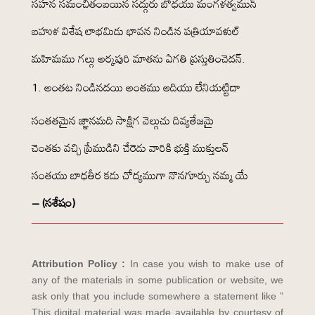
సహన సమంచితంబయిన సద్గురు బోధయు మంగళత్వమున్
బహుళ విశేష లాభమిడు భావన నిండిన పత్రియావళుల్
మహిమము గల్గు అర్కపురి మాతను ఏగతి ప్రస్తుతించెదన్.
అంతట నిండినదయి అంతము ఆదియు లేనియట్టిదా
సంతతమైన జ్ఞానమది సాక్షిగ వెల్గుచు దివ్యతేజమై
చెంతకు వచ్చి ప్రేముడిని చేరెడు వారికి భుక్తి ముక్తులన్
సంతయు బాధతీర కడు చోద్యముగా నొనగూర్చు నమ్మ యే
– (సశేషం)
Attribution Policy :
In case you wish to make use of
any of the materials in some publication or website, we
ask only that you include somewhere a statement like ”
This digital material was made available by courtesy of