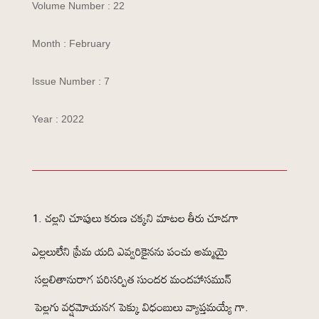
Volume Number : 22
Month : February
Issue Number : 7
Year : 2022
చల్లని చూపులు కరుణ చక్కని మాటల తీరు చూడగా
ఎల్లలులేని ప్రేమ యది ఎవ్వరికైనను పంచు అమ్మయై
సల్లలితానురాగ పరిసర్పిత సుందర మందహాసమున్
పెల్లగు వర్షమోయనగ పెక్కు విధంబులు వ్యాప్తమయ్యే గా.