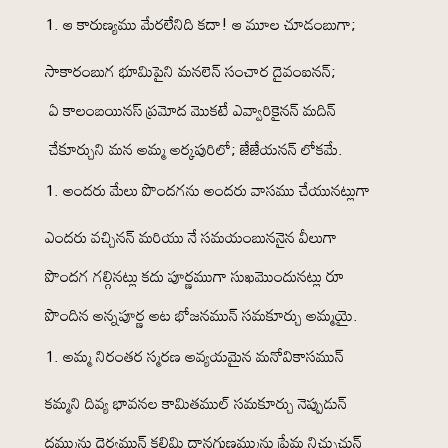
ఆ కారుణ్యము మేరలేనిది కదా! ఆ మూల చూడంబుగా;
సాకారంబుగ భూమిపైని మనలెన్ సంచార దైవంఐనన్;
ఏ కాలంబయినస్ ప్రమోద మొకటే ఎవ్వారికైనన్ మదిన్
చేకూర్చుని మన అమ్మ అర్కపురిలో; జేజేయనన్ లోకమే.
అందరు మేలు పొందగను అందరు వాసము చేయునట్లుగా
ఎందరు వచ్చినన్ మరియు నే సమయంబుననైన వీలుగా
పొందగ గల్గినట్లు కదు పూర్ణముగా సుఖమొందునట్లు రూ
పొందిన అన్నపూర్ణ అట భోజనమున్ సమకూర్చు అమ్మయై.
అమ్మ నిరంతర స్మరణ అవ్యయమైన మనోవికాసమున్
కమ్మని దివ్య భావనల కామితముల్ సమకూర్చు నెప్పుడున్
దమ్మును ధైర్యమున్ కలిమి దానగుణమ్మును ప్రేమ నిచ్చుచున్