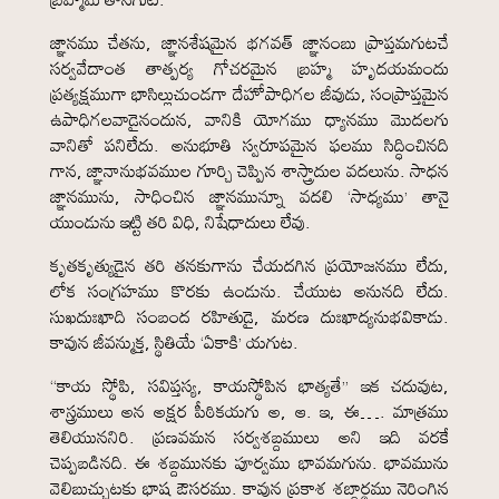
జ్ఞానము చేతను, జ్ఞానశేషమైన భగవత్ జ్ఞానంబు ప్రాప్తమగుటచే
సర్వవేదాంత తాత్పర్య గోచరమైన బ్రహ్మ హృదయమందు
ప్రత్యక్షముగా భాసిల్లుచుండగా దేహోపాధిగల జీవుడు, సంప్రాప్తమైన
ఉపాధిగలవాడైనందున, వానికి యోగము ధ్యానము మొదలగు
వానితో పనిలేదు. అనుభూతి స్వరూపమైన ఫలము సిద్ధించినది
గాన, జ్ఞానానుభవముల గూర్చి చెప్పిన శాస్త్రాదుల వదలును. సాధన
జ్ఞానమును, సాధించిన జ్ఞానమున్నూ వదలి ‘సాధ్యము’ తానై
యుండును ఇట్టి తరి విధి, నిషేధాదులు లేవు.
కృతకృత్యుడైన తరి తనకుగాను చేయదగిన ప్రయోజనము లేదు,
లోక సంగ్రహము కొరకు ఉండును. చేయుట అనునది లేదు.
సుఖదుఃఖాది సంబంద రహితుడై, మరణ దుఃఖాద్యనుభవికాడు.
కావున జీవన్ముక్త, స్థితియే ‘ఏకాకి’ యగుట.
“కాయ స్థోపి, సవిప్తస్య, కాయస్థోపిన భాత్యతే” ఇక చదువుట,
శాస్త్రములు అన అక్షర పీఠికయగు అ, ఆ. ఇ, ఈ…. మాత్రము
తెలియుననిరి. ప్రణవమన సర్వశబ్దములు అని ఇది వరకే
చెప్పబడినది. ఈ శబ్దమునకు పూర్వము భావమగును. భావమును
వెలిబుచ్చుటకు భాష ఔసరము. కావున ప్రకాశ శబ్దార్థము నెరింగిన