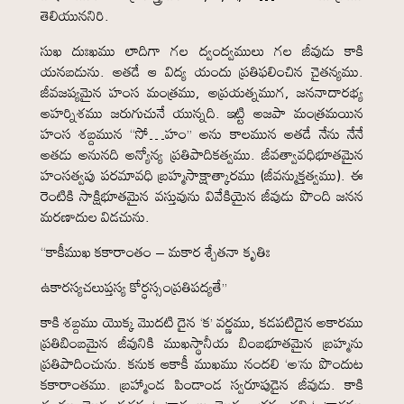
తెలియుననిరి.
సుఖ దుఃఖము లాదిగా గల ద్వంద్వములు గల జీవుడు కాకి
యనబడును. అతడే ఆ విద్య యందు ప్రతిఫలించిన చైతన్యము.
జీవజప్యమైన హంస మంత్రము, అప్రయత్నముగ, జననాదారభ్య
అహర్నిశము జరుగుచునే యున్నది. ఇట్టి అజపా మంత్రమయిన
హంస శబ్దమున “సో…హం” అను కాలమున అతడే నేను నేనే
అతడు అనునది అన్యోన్య ప్రతిపాదికత్వము. జీవత్వావధిభూతమైన
హంసత్వపు పరమావధి బ్రహ్మసాక్షాత్కారము (జీవన్ముక్తత్వము). ఈ
రెంటికి సాక్షిభూతమైన వస్తువును వివేకియైన జీవుడు పొంది జనన
మరణాదుల విడచును.
“కాకీముఖ కకారాంతం – మకార శ్చేతనా కృతిః
ఉకారస్యచలుప్తస్య కోర్ధస్సంప్రతిపద్యతే”
కాకి శబ్దము యొక్క మొదటి దైన ‘క’ వర్ణము, కడపటిదైన అకారము
ప్రతిబింబమైన జీవునికి ముఖస్థానీయ బింబభూతమైన బ్రహ్మను
ప్రతిపాదించును. కనుక ఆకాకీ ముఖము నందలి ‘అ’ను పొందుట
కకారాంతము. బ్రహ్మాండ పిండాండ స్వరూపుడైన జీవుడు. కాకి