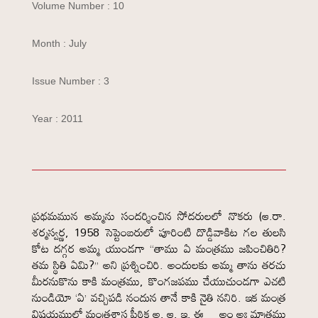
Volume Number : 10
Month : July
Issue Number : 3
Year : 2011
ప్రథమమున అమ్మను సందర్శించిన సోదరులలో నొకరు (ఆ.రా.
శర్మస్వర్ణ, 1958 సెప్టెంబరులో పూరింటి దొడ్డివాకిట గల తులసి
కోట దగ్గర అమ్మ యుండగా “తాము ఏ మంత్రము జపించితిరి?
తమ స్థితి ఏమి?” అని ప్రశ్నించిరి. అందులకు అమ్మ తాను తరచు
మీరనుకొను కాకి మంత్రము, కొంగజపము చేయుచుండగా ఎచటి
నుండియో ‘ఏ’ వచ్చిపడి నందున తానే కాకి నైతి ననిరి. ఇక మంత్ర
విషయములో మంత్రశాస్త్ర పీఠిక అ, ఆ, ఇ, ఈ… అం అః మాత్రము