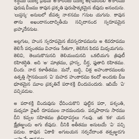
శబ్దము యొక్క ప్రథమ ‘అ’కారంబు యొక్క అగ్రమందలి ‘ఆ’కారము
పురుష బీజము కావున ప్రకృతి పురుషాత్మకమైన జీవుడు అనబడును.
‘లుప్తస్య’ అనుటలో జీవత్వ నాశనము గనుట యగును. కావున
తాను అఖండానందాద్వితీయ సచ్చిదానంద స్వరూపమైన
బ్రహ్మనేననుట.
అట్లగుట, హంస స్వరూపమైన జీవస్వరూపమును ఆ శివరూపము
తెలిసే పర్యంతము విచారణ సేతుగా, తెలిసిన పిదప మిధ్యయగును.
తెలివి, తెలుసుకొనునది తెలియబడునది ఒకటియగు త్రిపుటీ
రహితస్థితి. అది ‘అ’ మాత్రము, హ్రస్వ, దీర్ఘ, ప్లుతాది రహితము.
బిందు. నాద కళాతీతము. మనో, బుద్ధి, చిత్త అహంకారములకు
ఉత్పత్తి స్థానమయిన ‘ఏ’ మహద హంకారము కలదో అందుకు బీజ
భూతమైన మూల ప్రకృతినే పరాశక్తి బిందువందురు. ఇదియే ‘ఏ’
వచ్చిపడుట.
ఆ పరాశక్తి బిందువును ఛేదించుకొని పుట్టిన పరా, పశ్యంతి,
మధ్యమా వైఖరీ రూపముల నాదమందురు. పద్మపాదాను సారము
దీని కవ్వల సహితము త్రివిధావస్థలు గలవు. ఇక ‘కళ’ యన
క్షేత్రజ్ఞుండు అగు జీవుడు. దీనికి అతీతము అనుటయే ‘ఏ’ వచ్చి
పడుట. కావున ‘ఏకాకి’ అగుటయన సర్వవేదాంత తత్త్వజ్ఞుడగు
బ్రహ్మమే తానగుట.