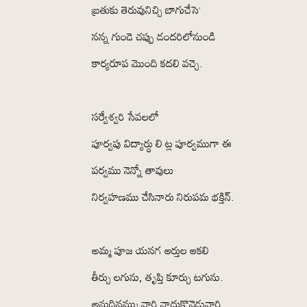
బ్రతుకు తెరువునిచ్చి బాగుచేసె’
నన్న గుండె చప్పు డందరిలోనుండి
కార్యరూప మొంది కదలి వచ్చె.
సర్వేశ్వరి సేవలలో
పూర్వపు విద్యార్థు లి ట్ల పూర్వముగా ఈ
పర్వము నెన్నో తావులు
నిర్వహణము చేసినారు నిరుపమ భక్తిన్.
అమ్మ పూజ యనగ ఆర్తుల ఆకలి
తీర్చు లగును, తృప్తి కూర్చు టగును.
అనుదినమ్ము వారి నాదుకొనెడువారి