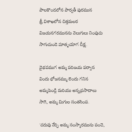
పాలకొండలోన పార్వతీ పురమున
శ్రీ విశాఖలోన చిత్తమలర
విజయనగరమునను వెలుగులు నింపుచు
సాగుచుండె మాతృయాగ దీక్ష.
వైభవముగ అమ్మ పరిణయ పర్వాన
విందు భోజనమ్ము లెందు గనిన
అమ్మపెండ్లి మరియు అన్నప్రసాదాలు
సాగె, అమ్మ మిగుల సంతసింప.
‘చదువు నేర్పి అమ్మ సంస్కారమును పంచె,