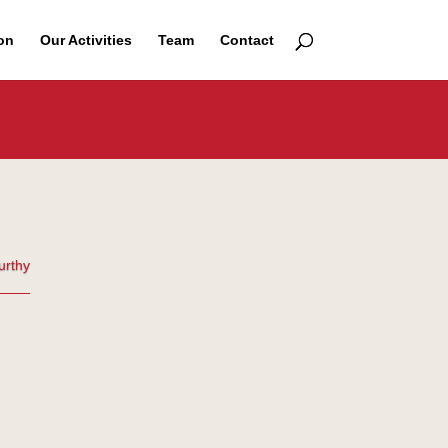
on
Our Activities
Team
Contact
urthy