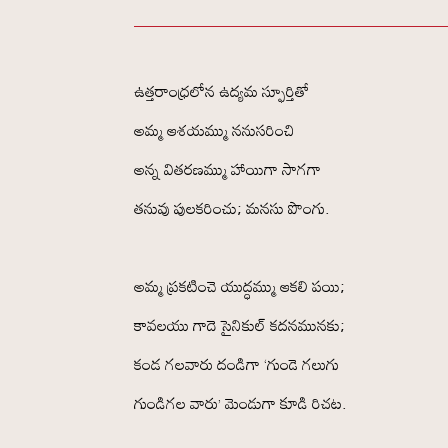
ఉత్తరాంధ్రలోన ఉద్యమ స్ఫూర్తితో
అమ్మ ఆశయమ్ము ననుసరించి
అన్న వితరణమ్ము హాయిగా సాగగా
తనువు పులకరించు; మనసు పొంగు.
అమ్మ ప్రకటించె యుద్ధమ్ము ఆకలి పయి;
కావలయు గాదె సైనికుల్ కదనమునకు;
కండ గలవారు దండిగా ‘గుండె గలుగు
గుండిగల వారు’ మెండుగా కూడి రిచట.