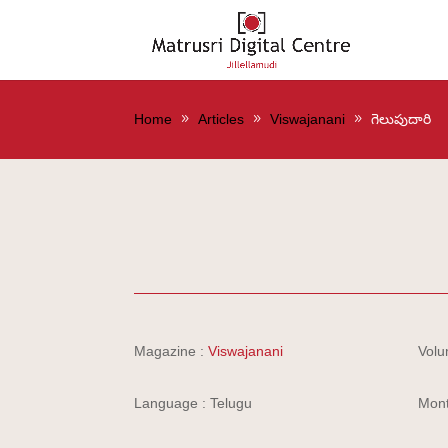
Home
Articles
Viswajanani
గెలుపుదారి
Magazine :
Viswajanani
Volu
Language : Telugu
Mont