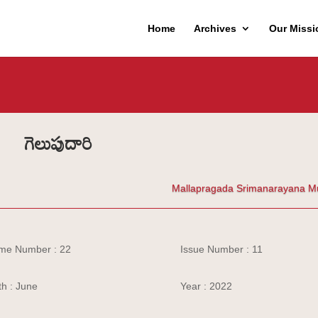
Home
Archives
Our Missi
గెలుపుదారి
Mallapragada Srimanarayana M
me Number : 22
Issue Number : 11
h : June
Year : 2022