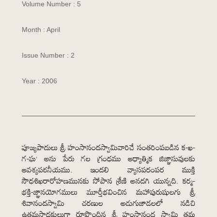
Volume Number : 5
Month : April
Issue Number : 2
Year : 2006
పూజ్యపాదులు శ్రీ హంసానందస్వామివారిచే సంతరింపబడిన క-ఖ-
గ-ఘ’ అను పేరు గల గ్రంధము ఆధ్యాత్మిక జిజ్ఞాసువులకు
ఆవశ్యపఠనీయము. ఇందలి వ్యాసపరంపర ముక్తి
సౌధశిఖరారోహణమునకు సోపాన శ్రేణి అనదగి యున్నది. కర్మ-
భక్తి-జ్ఞానయోగములు మూర్తీభవించిన మహాపురుషులగు శ్రీ
శివానందస్వామి చరణుల అడుగుజాడలలో నడిచి
ఉత్తమసాధకులుగా రూపొందిన శ్రీ హంసానంద స్వామి తమ