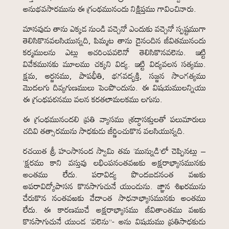
అనుభవసారమును ఈ గ్రంథమునందు నిక్షిప్తము గావించినారు.
మానవుడు తాను ఎక్కడ నుండి వచ్చెనో ఎందుకు వచ్చెనో స్పష్టముగా
తెలిసికొనవలసియున్నది, పిమ్మట తాను దైనందిన జీవితమునందు
కర్మములను ఎట్లు ఆచరింపవలెనో తెలిసికొనవలెను. ఇట్టి
వివేకమునకు మూలము చక్కని విద్య. ఇట్టి విద్యవలన సత్యము.
క్షమ, ఆర్జనము, పాపభీతి, భగవద్భక్తి, సజ్జన సాంగత్యము
మొదలగు దివ్యగుణములు పెంపొందును. ఈ విషయములన్నియు
ఈ గ్రంథపఠనము వలన కరతలామలకము లగును.
ఈ గ్రంథమునందలి ప్రతి వ్యాసము శ్రద్ధాసక్తులతో పలుమారులు
చదివి తత్సారమును సాధకుడు జీర్ణించుకొన వలసియున్నది.
రచయిత శ్రీ హంసానంద స్వామి తమ ‘మున్నుడి’లో చెప్పినట్లు –
‘క్షరము కాని వస్తువు లభింపనంతవఱకు అక్షరాభ్యాసమునకు
అంతము లేదు. పరావిద్య పొందబడనంత వఱకు
అపరావిద్యోపాసన కొనసాగుచునే యుండును. జ్ఞాన శిఖరమును
చేరుకొన నంతవఱకు వేదాంత సాధనాభ్యాసమునకు అంతము
లేదు. ఈ కారణముచే అక్షరాభ్యాసము జీవితాంతము వఱకు
కొనసాగుచునే యుండ ‘వలెను”- అను విషయము ప్రతిసాధకుడు