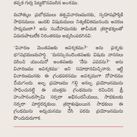
తప్పక గుర్తు పెట్టుకొనవలసిన అంశము.
మహాత్ముల ప్రబోధములు తత్త్వవిచారణమునకు, స్వరూపప్రాప్తికి
సాధనములు. ఇందలి విషయములు నిత్యజీవితమునందు ఆచరణ
సాధ్యములా? అను సందేహమునకు తావీయక శ్రద్ధాభక్తులతో
ఏమరుపాటులేక నిరంతరము అభ్యసింపదగినవి.
“విచారణ మెంతవఱకు ఆవశ్యకము?” అను ప్రశ్నకు
భగవద్రమణమహర్షి. “మనస్సునందెంతవఱకు విషయ వాసనలు
వసించి యుండునో అంతవఱకు “నేను ఎవడను?” అను
విచారణము ఆవశ్యకము” అని సమాధానమిచ్చినారు. ఇట్టి
విచారణమునకు ఈ గ్రంథపఠనము అవశ్యముగా దోహదము
చేయగలదు. అల్ప ప్రమాణము గల్గి అనల్ప ప్రయోజనమును
సాధించునట్టి ఈ యుత్తమ గ్రంథమును రచించిన శ్రీ
హంసానందస్వామి సర్వదా అభినందనీయులు, సాధకులకు
సర్వదా మార్గదర్శకులు. శ్రద్ధాళువులయిన సాధకులు ఈ
గ్రంథమును అధ్యయనము చేసి పరమ ప్రయోజనమును
పొందుదురుగాక.