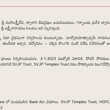
ీ మహాలక్ష్మీదేవి, ద్వారాని కిరువైపుల జయవిజయులు; గర్భాలయ ప్రవేశ ద్వార
్రీ లక్ష్మీనారాయణ నిలయం అని స్ఫురిస్తుంది.
జల్ని ఏటా వైభవంగా నిర్వహించు కుంటున్నాము. సూర్యోదయాత్పూర్వమే నామసంకీ
ాయణ, తులసీదళ అర్చన, దధ్యోదనం – చక్కెర పొంగలి వంటి విశేష నివేదనలతో అ
.
పూజలు నిర్వహింపబడును. 2-1-2023 ముక్కోటి ఏకాదశి. సోదరీ సోదరుల
ి తరించటానికి SVJP Trust, SVJP Temples Trust సకల సౌకర్యాలను కలుగచేస్తో
 online లో పంపవలసిన Bank A/c వివరాలు: SVJP Temples Trust, HDF
42