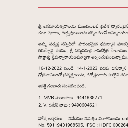
శ్రీ అనసూయేశ్వరాలయ ముఖమంటప ప్రవేశ ద్వారంపైన శ్ర
శంఖ చక్రాలు, ఊర్థ్వపుండ్రాలను దర్శించగానే అమ్మాలయం శ
అమ్మ ప్రత్యక్ష సన్నిధిలో ప్రారంభమైన ధనుర్మాస పూ
తిరుప్పావై పఠనం, శ్రీ విష్ణుసహస్రనామస్తోత్ర పార
సాక్షాత్తు శ్రీమన్నారాయణమూర్తిగా అర్చించుకుంటున్నాము
16-12-2022 నుండి 14-1-2023 వరకు ధనుర్మాస 
గోత్రనామాలతో ప్రత్యక్షంగాను, పరోక్షంగాను పాల్గొన
ఆసక్తి గలవారు సంప్రదించండి.
MVR సాయిబాబు : 9441838771
V. రమేష్ బాబు : 9490604621
విశేష అర్చనలు – నివేదనల నిమిత్తం విరాళములను
No. 59119431968505, IFSC : HDFC 00026