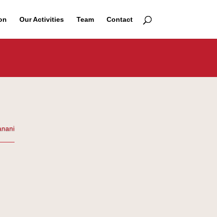
on
Our Activities
Team
Contact
anani