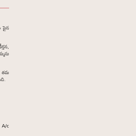
ం పైన
ర్తన,
మ్మను
ు తమ
ంది.
C A/c