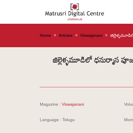
Home
Articles
Viswajanani
జిల్లెళ్ళమూ
జిల్లెళ్ళమూడిలో ధనుర్మాస
Magazine :
Viswajanani
Volu
Language : Telugu
Mont