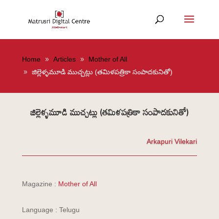
Home
Articles
Mother of All
జిల్లెళ్ళమూడి ముచ్చట్లు (తమిళపత్రికా సంపాదకునితో)
జిల్లెళ్ళమూడి ముచ్చట్లు (తమిళపత్రికా సంపాదకునితో)
Arkapuri Vilekari
Magazine :
Mother of All
Language : Telugu