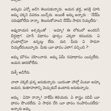
అమ్మను ఎన్నో అడిగి తెలుసుకున్నారు. ఆయన శ్రద్ధ, ఆసక్తి చూసి
అమ్మ చక్కని వివరణ యిచ్చేరు. అయితే అమ్మ అన్నారు : “నేనేమీ
చదువుకోలేదు నాన్నా. తెలుసుకోవాలని నేనేమీ సాధన చెయ్యలేదు”.
అప్పుడాయన ఆశ్చర్యంతో : ‘అమ్మా! ఈ లోకంలో అందరినీ
బిడ్డల్లాగ చూసే విధానం పూర్వం ఎక్కడా కనబడదు. ఏ
గ్రంధాల్లోనూ ఉన్నట్లు లేదు. మరి మీరు ఏ సాధనా
చెయ్యలేదంటున్నారు. మీకు యీ భావం ఎలాగ వచ్చింది ?”
అమ్మ మౌనం వహించారు. అమ్మ ఏమీ సమాధానం యివ్వలేదు.
ఆయన ఊరుకోలేదు.
మళ్ళీ అడిగేరు.
చాలా చక్కటి ప్రశ్న అనుకున్నాను. యిదంతా హాల్లో వింటూ అమ్మా
ఆయన, కుతూహలాన్ని మెచ్చుకునే ఉంటారు అనుకున్నాను.
అమ్మ : ఏమో నాన్నా! నాకేమీ తెలియదు. ఏ శాస్త్రం చదివీ యీ
భావం పొందలేదు. ఏ సాధన చేసి యీ భావం సంపాదించలేదు”
అన్నారు అమ్మ.