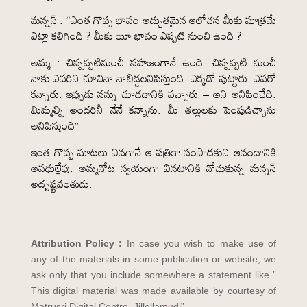
మన్నన్ : “ఎంత గొప్ప భావం అద్భుతమైన ఆలోచన మీకు మాత్రమే
ఎట్లా కలిగింది ? మీకు యీ భావం ఎప్పటి నుంచి ఉంది ?”
అమ్మ : చిన్నప్పటినుంచీ సహజంగానే ఉంది. చిన్నప్పటి నుంచీ
నాకు ఎవరిని చూచినా నాబిడ్డలనిపిస్తుంది. ఎక్కడో పుట్టారు. ఎవరో
కన్నారు. ఇప్పుడు నన్ను చూడడానికి వచ్చారు – అని అనిపించేది.
మిమ్మల్ని అందరినీ నేనే కన్నాను. మీ తల్లులకు పెంపుడిచ్చాను
అనిపిస్తుంది”
ఇంత గొప్ప మాటలు వినగానే ఆ పత్రికా సంపాదకుని ఆనందానికి
అవధుల్లేవు. అమ్మనోట స్వయంగా వినటానికి నోచుకున్న మన్నన్
అదృష్టవంతుడు.
Attribution Policy :
In case you wish to make use of
any of the materials in some publication or website, we
ask only that you include somewhere a statement like ”
This digital material was made available by courtesy of
Matrusri Digital Centre, Jillellamudi”.