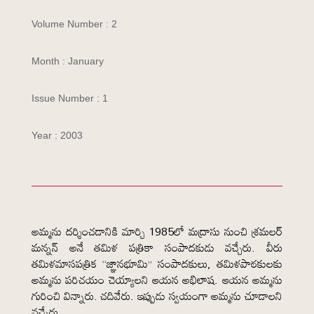
Volume Number : 2
Month : January
Issue Number : 1
Year : 2003
అమ్మను దర్శించడానికి మార్చి 1985లో మద్రాసు నుంచి శ్రమలర్
మన్నన్ అనే తమిళ పత్రికా సంపాదకుడు వచ్చేరు. వీరు
తమిళమాసపత్రిక “జ్ఞానభూమి” సంపాదకులు, తమిళపాఠకులకు
అమ్మను పరిచయం చెయ్యాలని ఆయన అభిలాష. ఆయన అమ్మను
గురించి విన్నారు. చదివేరు. ఇప్పుడు స్వయంగా అమ్మను చూడాలని
వచ్చేరు.