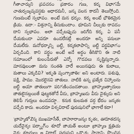
గీతాచార్యుని ప్రవచనం ప్రకారం గుణ, కర్మ విభాగమే
చాతుర్వణ్యవ్యవస్థకు ఆధారమనీ, జన్మ వలన కాదనీ తెలుస్తోంది.
గుణమంటే స్వభావం. అంటే మన ధర్మం. కర్మ అంటే భౌతికమైన
క్రియ. ఉదా:- విత్తనాన్ని తీసుకుందాం. భూమిని చీల్చుకు రావడం
దాని స్వభావం. అలా వచ్చేటప్పుడు జరిగేది కర్మ. ఏ పనీ
చేయకుండా ఎవరూ ఉండలేనట్లే అందరూ అన్ని పనులూ
చేయలేరు. మనోధర్మాన్ని బట్టి, కర్మకలాపాన్ని బట్టి వర్ణవిభాగం
ఏర్పడింది. కాని వర్ణం అంటే అనే అర్థం తీసికొని ఈ నాటి
సమాజంలో కులంపేరుతో ఎన్నో గొడవలు సృష్టిస్తున్నారు.
మానవులంతా మను సంతతి వారే అయినపుడు ఈ కులాలు,
మతాలు ఎక్కడివి? ‘ఆకృతి వ్యంగ్యాజాతిః’ అని అంటారు. పశువు,
పక్షి, పాము. మొదలైనవి జాతులు. వాటికి ఉన్న ప్రత్యేక చిహ్నాలను
బట్టి ఆయా జాతులుగా పరిగణించబడతాయి. బ్రాహ్మణత్వాదులు
జాతులైనట్లయితే పుట్టుకతోనే వీడు, బ్రాహ్మణుడు వీడు వైశ్యుడు అని
తెలిపే గుర్తులు ఉండవద్దూ.. కనుక కులమత వర్గ భేదం జన్మతః
వచ్చేది కాదు. అందరూ విశ్వవిరాట్ పురుషునిలో భాగాలే కదా!
‘బ్రాహ్మణోZస్య ముఖమాసేత్, బాహూరాజన్యః కృతః, ఊరూతదస్య
యదేవైశ్యః పద్భ్యాగ్ం శూదో జాయత్ అంటూ బ్రాహ్మణ క్షత్రియ
వైశ్య శూద్రులు ఆ విరాట్ పురుషుని ఒక్కొక్క స్థానాన్ని పొందిన