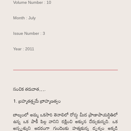
Volume Number : 10
Month : July
Issue Number : 3
Year : 2011
సంచిక తరువాత….
బ్రహ్మతత్త్వమే బ్రాహ్మణత్వం
బాల్యంలో అమ్మ ఒకసారి తెనాలిలో రోడ్డు మీద ప్రాణాపాయస్థితిలో
ఉన్న ఒక పాకీ పిల్ల వానిని రక్షించి అక్కున చేర్చుకున్నది. ఒక
అస్పృశ్యుని ఆదరంగా గుండెలకు హత్తుకున్న దృశ్యం అక్కడి