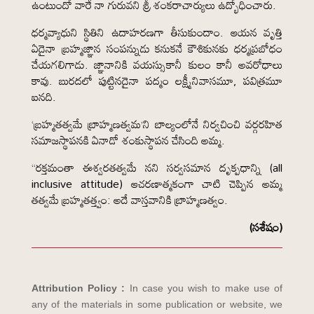
ఉంటుందో వారే నా గురువని శ్రీ శంకరాచార్యులు ఉద్భోధించారు.
ధర్మవ్యాధుని స్థితిని ఉదాహరణగా తీసుకుందాం. ఆయన వృత్తి
ఏదైనా బ్రహ్మజ్ఞాన సంపన్నుడు కనుకనే కౌశికునకు ధర్మప్రబోధం
చేయగలిగాడు. జ్ఞానానికి వయస్సుకానీ కులం కానీ అవరోధాలు
కావు. బురదలో పుట్టినదైనా పద్మం లక్ష్మీనివాసమూ, పవిత్రమూ
ఐనది.
‘బ్రహ్మతత్వమే బ్రాహ్మణత్వమ’ని బాల్యంలోనే నిర్వచించి వర్గరహిత
సమాజస్థాపనకి ఏనాడో శంకుస్థాపన చేసింది అమ్మ.
“రక్తమంతా ఈశ్వరతత్వమే నని సర్వసమాన దృక్పధాన్ని (all
inclusive attitude) ఆచరణాత్మకంగా చాటి చెప్పిన అమ్మ
తత్వమే బ్రహ్మతత్త్వం: అదే వాస్తవానికి బ్రాహ్మణత్వం.
(సశేషం)
Attribution Policy :
In case you wish to make use of
any of the materials in some publication or website, we