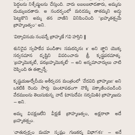
పెద్దలను నిశ్చేష్టులను చేస్తుంది. వారు లబలబలాడతారు, అమ్మను
దుయ్యబడతారు. ఆ సందర్భంలో మరిడమ్మ తాతమ్మని అడ్డు
పెట్టుకొని అమ్మ తన వాణిని వినిపించింది “బ్రహ్మతత్త్వమే
బ్రాహ్మణత్వం” అని.
‘విద్యావినయ సంపన్నే బ్రాహ్మణే గవి హస్తిని ||
శునిచైవ స్వపాకేచ పండితాః సమదర్శినః ॥’ అని జ్ఞాని యొక్క
సర్వసమాన దృష్టిని వివరించారు శ్రీ కృష్ణపరమాత్మ.
‘బ్రహ్మమొక్కటే, పరబ్రహ్మమొక్కటే’ – అని అన్నమాచార్యులు చాటి
చెప్పింది ఈ తత్త్వాన్నే.
కృష్ణయజుర్వేదీయ ఆశీర్వచన మంత్రంలో ‘వేదవిది బ్రాహ్మణః’ అని
ఒకటికి రెండు సార్లు ఘంటాపథంగా నొక్కి వక్కాణించబడింది
వేదములను తెలుసుకున్న వాడే (వాసుదేవః సర్వమితి) బ్రాహ్మణుడు
– అని.
అమ్మ విచక్షణలేని వీక్షణే బ్రాహ్మణత్వం, అక్షరాలా అదే
బ్రహ్మతత్త్వం.
‘చాతుర్వర్ణ్యం మయా సృష్టం గుణకర్మ విభాగశః’ – అనే