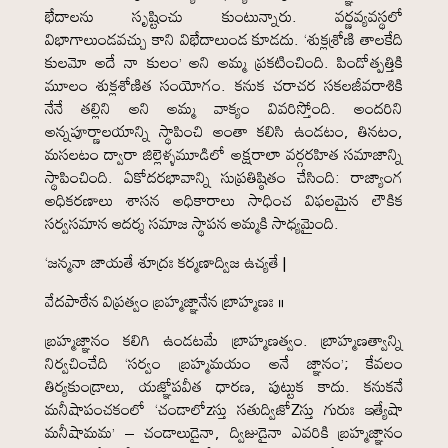
భేదాలను సృష్టించు కుంటున్నారు. వర్ణవ్యవస్థలో
విభాగాలుండవచ్చు కాని విభేదాలుండ కూడదు. ‘శుక్లశ్రోణి తాలకేది
కులమో అదే నా కులం’ అని అమ్మ ప్రకటించింది. పిండోత్పత్తికి
మూలం శుక్లశోణిత సంయోగం. కనుక చరాచర సకలజీవరాశికి
నేనే తల్లిని అని అమ్మ వాక్యం వివరిస్తోంది. అందరిని
అన్నపూర్ణాలయాన్ని స్థాపించి అంతా కలిసి ఉండటం, తినటం,
మసలటం ద్వారా జిల్లెళ్ళమూడిలో అక్షరాలా వర్గరహిత సమాజాన్ని
స్థాపించింది. ఏకోదరభావాన్ని సుప్రతిష్ఠితం చేసింది: రాజ్యాంగ
అధికరణాలు శాసన అధికారాలు సాధించ విఫలమైన లౌకిక
సర్వసమాన ఆదర్శ సమాజ స్థాపన అమ్మకి సాధ్యమైంది.
‘జన్మనా జాయతే శూద్రః కర్మణాద్విజ ఉచ్యతే |
వేదపాఠేన విప్రత్వం బ్రహ్మజ్ఞానేన బ్రాహ్మణః ॥
బ్రహ్మజ్ఞానం కలిగి ఉండటమే బ్రాహ్మణత్వం. బ్రాహ్మణత్వాన్ని
నిర్వచించేది ‘సర్వం బ్రహ్మమయం అనే జ్ఞానం’; కేవలం
తిర్యకుండ్రాలు, యజ్ఞోపవీత ధారణ, పుట్టుక కాదు. కనుకనే
మనీషాపంచకంలో ‘చండాలోzస్తు సతుద్విజోZస్తు గురుః ఇత్యేషా
మనీషామమ’ – చండాలుడైనా, ద్విజుడైనా ఎవరికి బ్రహ్మజ్ఞానం