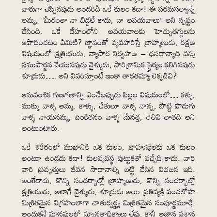
వారుగా చెప్పినపుడు అందరిదీ ఒకే కులం కదా! ఈ పరమసత్యాన్నే
అమ్మ, “మీరంతా నా బిడ్డలే కాదు, నా అవయవాలు” అని స్పష్టం
చేసింది. ఒకే దేహంలోని అవయవాలకు హెచ్చుతగ్గులను
ఆపాదించటం ఏమిటి? జ్ఞానంతో వ్యవహరిస్తే బ్రాహ్మణుడు, రక్షణ
విషయంలో క్షత్రియుడు, వ్యాపార నిర్వహణ – ధనధాన్యాది వస్తు
సముపార్జన చేయునపుడు వైశ్యుడు, పారిశ్రామిక స్థైర్యం కలిగినపుడు
శూద్రుడు…. అని వివరిస్తూంటే ఇంకా తారతమ్యా లెక్కడివి?
ఆనువంశిక గుణగణాన్ని ఎంచేటప్పుడు పిల్లల విషయంలో… కళ్ళు,
ముక్కు వాళ్ళ అమ్మ, కాళ్ళు, చేతులూ వాళ్ళ నాన్న, పొట్టి పొడుగు
వాళ్ళ నాయనమ్మ, పెంకితనం వాళ్ళ మేనత్త, తెలివి తాతది అని
అంటుంటారు.
ఒకే శరీరంలో ముఖానికి ఒక కులం, బాహువులకు ఒక కులం
అంటూ ఉండదు కదా! కులవ్యవస్థ పుట్టుకతో వచ్చేది కాదు. వారి
వారి ప్రవృత్తులు జీవన సాధానాల్ని బట్టి చేసిన విభజన ఇది.
అంతేకాదు, కొన్ని సందర్భాల్లో బ్రాహ్మణుడు, కొన్ని సందర్భాల్లో
క్షత్రియుడు, అలాగే వైశ్యుడు, శూద్రుడు అయి ప్రతివ్యక్తి పంచలోహ
మిశ్రితమైన విగ్రహంలాగా చాతుర్వర్ణ్య మిశ్రితమైన సంపూర్ణమూర్తే.
అందుకనే మానవులలో న్యూనతాధిక్యాలు లేవు. కానీ అజ్ఞాన వశాన