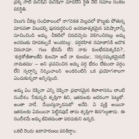
ప్రక్క సాటి మనిషిని మనిషిగా చూడలేని స్థితి నేటి సమాజ సంకట
పరిస్థితి.
వెలుగు చీకట్ల సంధికాలంలో నాగరికత వెల్లువలో కొట్టుకు పోతున్న
మానవతా విలువల్ని పునరుద్ధరించి ఆచరణాత్మకమైన పరిష్కారాన్నీ
సూచించింది అమ్మ. చీకటిలో చిరుదివ్వెను వెలిగించినట్లు అమ్మ
ఆచరణకు రూపకల్పనే ‘అందరిల్లు’. వర్గరహిత సమాజానికి అదొక
చిరునామా. ‘గుణ భేదమే లేని నాకు కులభేదమెక్కడిది?’,
‘శుక్లశోణితాలకేది కులమో అదే నా కులము’, ‘సర్వసమ్మతమైనదే
నామతము’ – అని ప్రవచించిన అమ్మ వర్గ భేదం లేకుండా వర్గం
లేని స్వర్గాన్ని నిర్మించాలని అందరింటిని ఒక ప్రయోగశాలగా
ఎంచుకున్నదా అన్పిస్తుంది.
అమ్మ ఏం చెప్పినా ఎన్ని చెప్పినా ప్రధానమైన శిలాశాసనం లాంటి
సందేశం ‘నీకున్నది తృప్తిగా తిని, ఇతరులకు ఆదరంగా పెట్టుకో.
అంతా వాడే. చేయిస్తున్నాడనుకో’ అనేది. ఏ వ్యక్తి అయినా
ఇతరులకు ఏమయినా పెట్టినపుడే తాను తృప్తిగా తినగల్గుతాడు. ఈ
సందేశమే అమ్మ జీవితమంతా పరచుకుని ఉన్నది.
ఒకటి రెండు ఉదాహరణలు పరికిద్దాం.