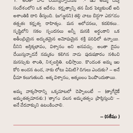
‘అంతా వాడే చేయిస్తున్నాడనుకో’ :- ఇది అమ్మ దివ్య
సందేశంలోని ఒక ఆదేశం. కర్తృత్వాన్ని తన మీద పెట్టుకుంటే అది
అశాంతికి దారి తీస్తుంది. (జగజ్జనని) తల్లి చాటు బిడ్డగా ఎదగడం
తత్త్వతః కర్తృత్వ రాహిత్యం. మన ఆలోచనలు, కదలికలు..
సృష్టిలోని సకల స్పందనలు అన్నీ మనకి అర్థంకాని ఒక
అతీంద్రియైన అద్భుతమైన అమోఘమైన శక్తి పరిధిలో ఉన్నాయి.
దీనిని అస్తిక్యభావం, విశ్వాసం అని అనవచ్చు. అంతా దైవం
చేయిస్తున్నాడనే నమ్మకం కలిగిన నాడు పురుషకారం నశించి
మనస్సుకు శాంతి, నిశ్చలస్థితి. లభిస్తాయి. కొండంత అమ్మ ఇల
కోరి అండన ఉండ, నాకు లోటు ఏమిటి? దిగులు ఎందుకు? – అనే
ధీమా కలుగుతుంది. ఆత్మ విశ్వాసం, ఆత్మబలం పెంపొందుతాయి.
అమ్మ వాక్యసారాన్ని ఒక్కమాటలో చెప్పాలంటే – (త్యాగేనైకే
అమృతత్వమానశు:) ‘త్యాగం వలన అమృతత్వం ప్రాప్తిస్తుంది’ –
అనే వేదవాక్కుని ఉటంకించాలి.
– (సశేషం )