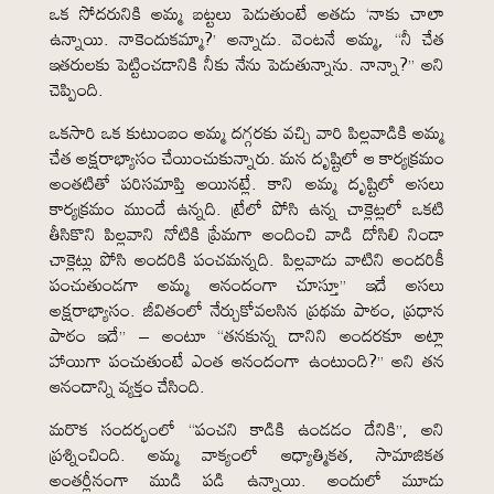
ఒక సోదరునికి అమ్మ బట్టలు పెడుతుంటే అతడు ‘నాకు చాలా
ఉన్నాయి. నాకెందుకమ్మా?’ అన్నాడు. వెంటనే అమ్మ, “నీ చేత
ఇతరులకు పెట్టించడానికి నీకు నేను పెడుతున్నాను. నాన్నా?” అని
చెప్పింది.
ఒకసారి ఒక కుటుంబం అమ్మ దగ్గరకు వచ్చి వారి పిల్లవాడికి అమ్మ
చేత అక్షరాభ్యాసం చేయించుకున్నారు. మన దృష్టిలో ఆ కార్యక్రమం
అంతటితో పరిసమాప్తి అయినట్లే. కాని అమ్మ దృష్టిలో అసలు
కార్యక్రమం ముందే ఉన్నది. ట్రేలో పోసి ఉన్న చాక్లెట్లలో ఒకటి
తీసికొని పిల్లవాని నోటికి ప్రేమగా అందించి వాడి దోసిలి నిండా
చాక్లెట్లు పోసి అందరికి పంచమన్నది. పిల్లవాడు వాటిని అందరికీ
పంచుతుండగా అమ్మ ఆనందంగా చూస్తూ” ఇదే అసలు
అక్షరాభ్యాసం. జీవితంలో నేర్చుకోవలసిన ప్రథమ పాఠం, ప్రధాన
పాఠం ఇదే” – అంటూ “తనకున్న దానిని అందరకూ అట్లా
హాయిగా పంచుతుంటే ఎంత ఆనందంగా ఉంటుంది?” అని తన
ఆనందాన్ని వ్యక్తం చేసింది.
మరొక సందర్భంలో “పంచని కాడికి ఉండడం దేనికి”, అని
ప్రశ్నించింది. అమ్మ వాక్యంలో ఆధ్యాత్మికత, సామాజికత
అంతర్లీనంగా ముడి పడి ఉన్నాయి. అందులో మూడు