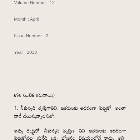
Volume Number : 12
Month : April
Issue Number : 2
Year : 2013
(గత సంచిక తరువాయి)
నీకున్నది తృప్తిగాతిని, ఇతరులకు ఆదరంగా పెట్టుకో. అంతా
వాడే చేయిస్తున్నాడనుకో.
అమ్మ దృష్టిలో ‘నీకున్నది తృప్తిగా తిని ఇతరులకు ఆదరంగా
పెట్టుకోవట’ మనేది ఒక్క భోజనం విషయంలోనే కాదు. అన్ని