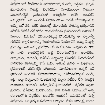
విషయాలలో సాటివారిని ఆదుకోవాలన్నదే అమ్మ ఉద్దేశం. ప్రకృతి
ప్రసాదించిన సమస్త సంపదనూ మానవులంతా సమంగా
పంచుకోగల్గితే ప్రపంచంలో దారిద్ర్యము అనేది ఉండదని
అమ్మభావన. అది అందరికీ సమానంగా అందడమే లోకకళ్యాణమని
అమ్మ ఆలోచన. ఆకలి మంటల్లో దహించుకు పోతున్న ప్రక్కవాడిని
వదిలేసి రేపటికి తన కోసం దాచుకోవడమే ప్రపంచంలోని అశాంతికి
మూలం. మనిషిలో దినదినాభివృద్ధి పొందుతున్న ఈ స్వార్ధాన్నీ
తుడిచేసి త్యాగ భావాన్ని పెంపొందింప చేయడానికే అమ్మ చేస్తున్న
ప్రయత్నం అని అమ్మ ప్రబోధాల వలన సువిదితం అవుతుంది. కాని
ఈ నాటి కాలపరిస్థితిని బట్టి ఏరంగంలోనైనా అరాచకం,
అన్యాయం, అశాంతి, అవినీతి చెట్టాపట్టా లేసుకుని తిరుగుతుంటే
నాగరికత వికసిస్తున్న కొద్దీ మనం ఆశించే ప్రగతి – పథకాలూ,
ప్రసంగాలకే పరిమితమై పోయింది. మానవులంతా ఒక్కటే అనే
భావంతో అందరికీ సమానావకాశాలు, కనీసావసరాలైన తిండి,
బట్ట, ఇల్లు ఏర్పడాలని కులమతవర్గ వర్ణాది విభేదం లేని వసుధైక
కుటుంబం కావాలని ఉపన్యాసాలిచ్చేవారెందరో. పత్రికల ద్వారా
ప్రచారం చేసేవారు మరికొందరు. కాని ప్రస్తుత సమాజంలో అన్ని
రంగాలలోను వర్గభేదం ఉందనేది అందరికీ అనుభవంలో ఉన్న
విషయమే. ఒక ప్రక్క సమసమాజ నిర్మాణం కోసం ఆకాంక్ష, మరొక