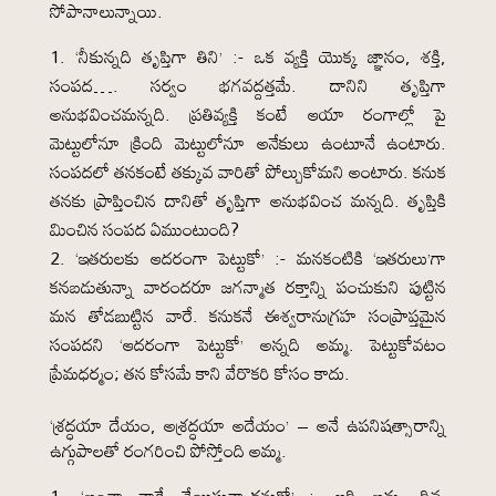
సోపానాలున్నాయి.
‘నీకున్నది తృప్తిగా తిని’ :- ఒక వ్యక్తి యొక్క జ్ఞానం, శక్తి,
సంపద…. సర్వం భగవద్దత్తమే. దానిని తృప్తిగా
అనుభవించమన్నది. ప్రతివ్యక్తి కంటే ఆయా రంగాల్లో పై
మెట్టులోనూ క్రింది మెట్టులోనూ అనేకులు ఉంటూనే ఉంటారు.
సంపదలో తనకంటే తక్కువ వారితో పోల్చుకోమని అంటారు. కనుక
తనకు ప్రాప్తించిన దానితో తృప్తిగా అనుభవించ మన్నది. తృప్తికి
మించిన సంపద ఏముంటుంది?
‘ఇతరులకు ఆదరంగా పెట్టుకో’ :- మనకంటికి ‘ఇతరులు’గా
కనబడుతున్నా వారందరూ జగన్మాత రక్తాన్ని పంచుకుని పుట్టిన
మన తోడబుట్టిన వారే. కనుకనే ఈశ్వరానుగ్రహ సంప్రాప్తమైన
సంపదని ‘ఆదరంగా పెట్టుకో’ అన్నది అమ్మ. పెట్టుకోవటం
ప్రేమధర్మం; తన కోసమే కాని వేరొకరి కోసం కాదు.
‘శ్రద్ధయా దేయం, అశ్రద్ధయా అదేయం’ – అనే ఉపనిషత్సారాన్ని
ఉగ్గుపాలతో రంగరించి పోస్తోంది అమ్మ.