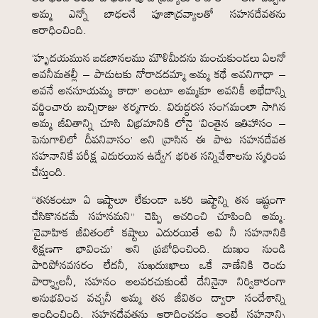
అమ్మ ఎన్నో బాధలనే పూజాద్రవ్యాలతో సహనదేవతను
ఆరాధించింది.
‘హృదయమున బడబానలము మౌళిమీదను మంచుకుండలు ఏలనో
అవనీమతల్లీ – పాడుటకు నోరాడదమ్మా అమ్మ కథే అవనిగాధా –
అవనే అనసూయమ్మ కాదా’ అంటూ అమ్మకూ అవనికీ అభేదాన్ని
వర్ణించారు బుచ్చిరాజు శర్మగారు. విరుద్ధరస సంగమంలా సాగిన
అమ్మ జీవితాన్ని చూసి విభ్రమానికి లోనై ‘వింతైన ఇతిహాసం –
పెనుగాలిలో దీపనివాసం’ అని వ్రాసిన ఈ పాట సహనదేవత
సహనానికే పరీక్ష ఎదురయిన ఉద్వేగ భరిత సన్నివేశాలను స్మరింప
చేస్తుంది.
“తనకంటూ ఏ ఇష్టాలూ లేకుండా ఒకరి ఇష్టాన్ని తన ఇష్టంగా
చేసికొనడమే సహనమని” చెప్పి ఆచరించి చూపింది అమ్మ.
‘వైవాహిక జీవితంలో కష్టాలు ఎదురయితే అవి నీ సహనానికి
శిక్షణగా భావించు’ అని ప్రబోధించింది. దుఃఖం నుండి
పారిపోనవసరం లేదనీ, సుఖదుఃఖాలు ఒకే నాణేనికి రెండు
పార్శ్వాలనీ, సహనం అలవరచుకుంటే దేనినైనా నిర్వికారంగా
అనుభవించ వచ్చనీ అమ్మ తన జీవితం ద్వారా సందేశాన్ని
అందించింది. సహనదేవతను ఆరాధించడం అంటే సహనాన్ని