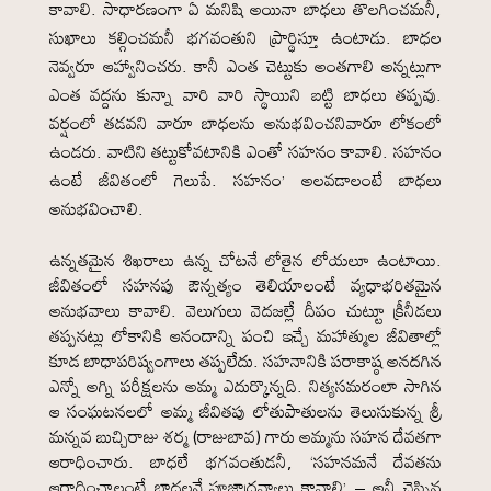
కావాలి. సాధారణంగా ఏ మనిషి అయినా బాధలు తొలగించమనీ,
సుఖాలు కల్గించమనీ భగవంతుని ప్రార్థిస్తూ ఉంటాడు. బాధల
నెవ్వరూ ఆహ్వానించరు. కానీ ఎంత చెట్టుకు అంతగాలి అన్నట్లుగా
ఎంత వద్దను కున్నా వారి వారి స్థాయిని బట్టి బాధలు తప్పవు.
వర్షంలో తడవని వారూ బాధలను అనుభవించనివారూ లోకంలో
ఉండరు. వాటిని తట్టుకోవటానికి ఎంతో సహనం కావాలి. సహనం
ఉంటే జీవితంలో గెలుపే. సహనం’ అలవడాలంటే బాధలు
అనుభవించాలి.
ఉన్నతమైన శిఖరాలు ఉన్న చోటనే లోతైన లోయలూ ఉంటాయి.
జీవితంలో సహనపు ఔన్నత్యం తెలియాలంటే వ్యధాభరితమైన
అనుభవాలు కావాలి. వెలుగులు వెదజల్లే దీపం చుట్టూ క్రీనీడలు
తప్పనట్లు లోకానికి ఆనందాన్ని పంచి ఇచ్చే మహాత్ముల జీవితాల్లో
కూడ బాధాపరిష్వంగాలు తప్పలేదు. సహనానికి పరాకాష్ఠ అనదగిన
ఎన్నో అగ్ని పరీక్షలను అమ్మ ఎదుర్కొన్నది. నిత్యసమరంలా సాగిన
ఆ సంఘటనలలో అమ్మ జీవితపు లోతుపాతులను తెలుసుకున్న శ్రీ
మన్నవ బుచ్చిరాజు శర్మ (రాజుబావ) గారు అమ్మను సహన దేవతగా
ఆరాధించారు. బాధలే భగవంతుడనీ, ‘సహనమనే దేవతను
ఆరాధించాలంటే బాధలనే పూజాద్రవ్యాలు కావాలి’ – అనీ చెప్పిన