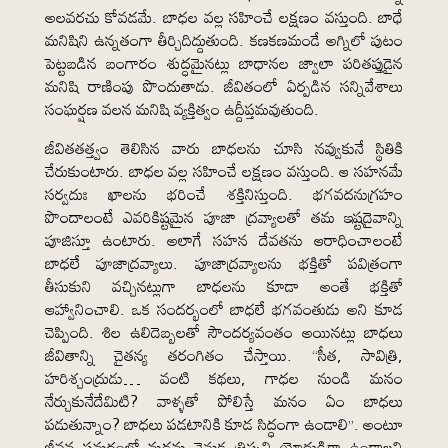
అలవరచు కోవడమే. బాధల వల్ల సహించే లక్షణం వస్తుంది. బాధే
మనిషిని ఉన్నతంగా తీర్చిదిద్దుతుంది. కణకణమండే అగ్నిలో పుటం
పెట్టబడిన బంగారం శుద్ధమైనట్లు బాధానల జ్వాలా పరితప్తుడైన
మనిషి రాణింపు పొందుతాడు. జీవితంలో ఏర్పడిన సన్నివేశాలు
సంఘర్షణ వలన మనిషి వ్యక్తిత్వం ఉద్దీప్తమవుతుంది.
జీవితతత్త్వం తెలిసిన వారు బాధలను చూసి నవ్వుకునే స్థితికి
చేరుకుంటారు. బాధల వల్ల సహించే లక్షణం వస్తుంది. ఆ సహనమే
సర్వదుః ఖాలను భరించే శక్తినిస్తుంది. భగవదనుగ్రహం
పొందాలంటే ఎవరికిష్టమైన పూజా ద్రవ్యాలతో తమ ఇష్టదైవాన్ని
పూజిస్తూ ఉంటారు. అలాగే సహన దేవతను ఆరాధించాలంటే
బాధలే పూజాద్రవ్యాలు. పూజాద్రవ్యాలను భక్తితో పవిత్రంగా
తీసుకుని వచ్చినట్లుగా బాధలను కూడా అంతే భక్తితో
ఆహ్వానించాలి. ఒక సందర్భంలో బాధలే భగవంతుడు అని కూడ
చెప్పింది. శిల ఉలిదెబ్బలతో సౌందర్యవంతం అయినట్లు బాధలు
జీవితాన్ని చైతన్య తరంగితం చేస్తాయి. “సీత, సావిత్రి,
హరిశ్చంద్రుడు… వంటి కథలు, గాధల నుండి మనం
నేర్చుకునేదేమిటి? వాళ్ళతో పోలిస్తే మనం ఏం బాధలు
పడుతున్నాం? బాధలు పడటానికి కూడ సిద్ధంగా ఉండాలి”. అంటూ
జీవన సమరంలో మడమ వెనుక త్రిప్పని యోధుడిగా ఉండాలని