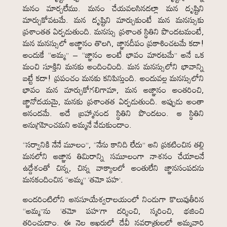
మనం మార్చలేము. మనం చేయవలసినదల్లా మన దృష్టిని
మార్చుకోవటమే. మన దృష్టిని మార్చుకుంటే మన మనస్సుకు
ప్రశాంతత ఏర్పడుతుంది. మనస్సు ప్రశాంత స్థితిని పొందటమంటే,
మన మనస్సులో అజ్ఞానం తొలగి, జ్ఞానదీపం ప్రకాశించటమే కదా!
అందుకే “అమ్మ” – “జ్ఞానం అంటే భావం మారటమే” అనే ఒక
మంచి సూక్తిని మనకు అందించింది. మన మనస్సులోని భావాన్ని
బట్టే కదా! ప్రపంచం మనకు కనిపిస్తుంది. అందువల్ల మనస్సులోని
భావం మన మార్చుకోగలిగామా, మన అజ్ఞానం అంతరించి,
జ్ఞానోదయమై, మనకు ప్రశాంతత ఏర్పడుతుంది. అప్పుడు అంతా
ఆనందమే. అదే బ్రహ్మానంద స్థితిని పొందటం. ఆ స్థితిని
అనుగ్రహించమని అమ్మనే వేడుకుందాం.
“సర్వానికి నేనే మూలం”, “నేను కానిది లేదు” అని ప్రకటించిన తల్లి
మనలోని అజ్ఞాన తిమిరాన్ని సమూలంగా నాశనం చేయాలనే
ఉద్దేశంతో చిన్న, చిన్న వాక్యాలలో అంతులేని జ్ఞానసంపదను
మనకందించిన “అమ్మ” ‘తమో పహ’.
అందరింటిలోని అనసూయేశ్వరాలయంలో నిండుగా కొలువుతీరిన
“అమ్మ”ను ‘తమో పహ’గా దర్శించి, స్మరించి, భజించి
తరించుదాం. ఈ నెల ఆఖరులో దేవీ నవరాత్రులలో అమ్మవారి