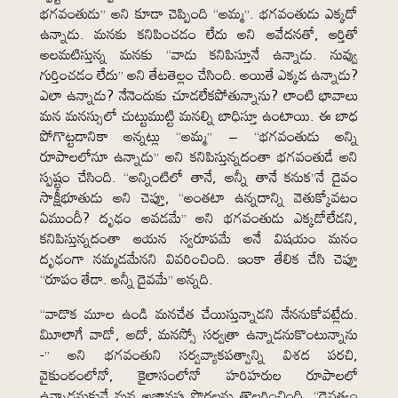
భగవంతుడు” అని కూడా చెప్పింది “అమ్మ”. భగవంతుడు ఎక్కడో
ఉన్నాడు. మనకు కనిపించడం లేదు అని ఆవేదనతో, ఆర్తితో
అలమటిస్తున్న మనకు “వాడు కనిపిస్తూనే ఉన్నాడు. నువ్వు
గుర్తించడం లేదు” అని తేటతెల్లం చేసింది. అయితే ఎక్కడ ఉన్నాడు?
ఎలా ఉన్నాడు? నేనెందుకు చూడలేకపోతున్నాను? లాంటి భావాలు
మన మనస్సులో చుట్టుముట్టి మనల్ని బాధిస్తూ ఉంటాయి. ఈ బాధ
పోగొట్టడానికా అన్నట్లు “అమ్మ” – “భగవంతుడు అన్ని
రూపాలలోనూ ఉన్నాడు” అని కనిపిస్తున్నదంతా భగవంతుడే అని
స్పష్టం చేసింది. “అన్నింటిలో తానే, అన్నీ తానే కనుక”నే దైవం
సాక్షీభూతుడు అని చెప్తూ, “అంతటా ఉన్నదాన్ని వెతుక్కోవటం
ఏముందీ? దృఢం అవడమే” అని భగవంతుడు ఎక్కడోలేడని,
కనిపిస్తున్నదంతా ఆయన స్వరూపమే అనే విషయం మనం
దృఢంగా నమ్మడమేనని వివరించింది. ఇంకా తేలిక చేసి చెప్తూ
“రూపం తేడా. అన్నీ దైవమే” అన్నది.
“వాడొక మూల ఉండి మనచేత చేయిస్తున్నాడని నేననుకోవట్లేదు.
మిూలాగే వాడో, అదో, మనస్సో సర్వత్రా ఉన్నాడనుకొంటున్నాను
-” అని భగవంతుని సర్వవ్యాకపత్వాన్ని విశద పరచి,
వైకుంఠంలోనో, కైలాసంలోనో హరిహరుల రూపాలలో
ఉన్నాడనుకునే మన అజ్ఞానపు పొరలను తొలగించింది. “దైవత్వం