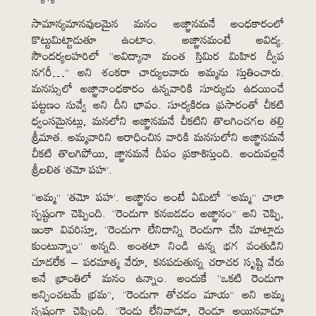
సామాన్యమానవులమైన మనం అజ్ఞానమనే అంధకారంలో
కొట్టుమిట్టాడుతూ ఉంటాం. అజ్ఞానమంటే అవిద్య.
సౌందర్యలహరిలో “అవిద్యానా మంత స్తిమిర మిహిర ద్వీప
నగరీ…” అని శంకరా చార్యులవారు అమ్మను స్తుతించారు.
మనస్సులో అజ్ఞానాంధకారం ఉన్నవారికి సూర్యుడు ఉదయించే
పట్టణం నువ్వే అని దీని భావం. సూర్యకిరణ ప్రసారంతో చీకటి
ధ్వంసమైనట్లు, మనలోని అజ్ఞానమనే చీకటిని తొలగించగల తల్లి
శ్రీమాత. అమ్మవారిని ఆరాధించిన వారికి మనసులోని అజ్ఞానమనే
చీకటి తొలగిపోయి, జ్ఞానమనే దీపం ప్రకాశిస్తుంది. అందువల్లనే
శ్రీలలిత ‘తమో పహ’.
“అమ్మ” ‘తమో పహ’. అజ్ఞానం అంటే ఏమిటో “అమ్మ” చాలా
స్పష్టంగా చెప్పింది. “రెండుగా కనబడడం అజ్ఞానం” అని చెప్పి,
ఇంకా వివరిస్తూ, “రెండుగా లేనిదాన్ని రెండుగా చేసి మాట్లాడు
కుంటున్నాం” అన్నది. అంతటా నిండి ఉన్న భగ వంతుడిని
చూడలేక – పరమాత్మ వేరూ, కనపడుతున్న చరాచర సృష్టి వేరు
అనే భ్రాంతిలో మనం ఉన్నాం. అందుకే “ఒకటి రెండుగా
అన్పించటమే భ్రమ”, “రెండుగా తోచడం మాయ” అని అమ్మ
స్పష్టంగా చెప్పింది. “రెండు లేనివాడూ, రెండూ అయినవాడూ