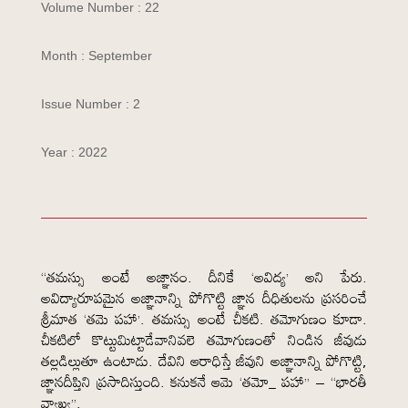
Volume Number : 22
Month : September
Issue Number : 2
Year : 2022
“తమస్సు అంటే అజ్ఞానం. దీనికే ‘అవిద్య’ అని పేరు.
అవిద్యారూపమైన అజ్ఞానాన్ని పోగొట్టి జ్ఞాన దీధితులను ప్రసరించే
శ్రీమాత ‘తమె పహా’. తమస్సు అంటే చీకటి. తమోగుణం కూడా.
చీకటిలో కొట్టుమిట్టాడేవానివలె తమోగుణంతో నిండిన జీవుడు
తల్లడిల్లుతూ ఉంటాడు. దేవిని ఆరాధిస్తే జీవుని అజ్ఞానాన్ని పోగొట్టి,
జ్ఞానదీప్తిని ప్రసాదిస్తుంది. కనుకనే ఆమె ‘తమో_ పహా” – “భారతీ
వ్యాఖ్య”.