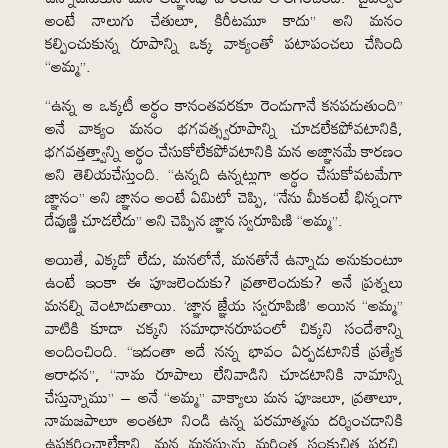
అంటే నాలుగు చేతులూ, కిరీటమూ కాదు” అని మనం
కల్పించుకున్న రూపాన్ని ఒక్క వాక్యంతో పటాపంచలు చేసింది
“అమ్మ”.
“ఉన్న ఆ ఒక్కటీ అర్థం కానంతవరకూ రెండుగానే కనపడుతుంది”
అనే వాక్యం మనం భగవత్స్వరూపాన్ని చూడలేకపోవటానికి,
భగవత్తత్త్వాన్ని అర్థం చేసుకోలేకపోవటానికి మన అజ్ఞానమే కారణం
అని తెలియచేస్తుంది. “ఉన్నది ఉన్నట్లుగా అర్థం చేసుకోవటమేగా
జ్ఞానం” అని జ్ఞానం అంటే ఏమిటో చెప్పి, “నేను మీకంటే భిన్నంగా
దేవుణ్ణి చూడలేదు” అని చెప్పిన జ్ఞాన స్వరూపిణి “అమ్మ”.
అయితే, ఎక్కడో లేడు, మనలోనే, మనతోనే ఉన్నాడు అనుకుంటూ
ఉంటే ఇంకా ఈ పూజలెందుకు? వ్రతాలెందుకు? అనే ప్రశ్నలు
మనల్ని వెంటాడుతాయి. ‘జ్ఞాన జ్ఞేయ స్వరూపిణి’ అయిన “అమ్మ”
వాటికి కూడా చక్కని సమాధానరూపంలో చిక్కని సందేశాన్ని
అందించింది. “ఇదంతా అదే నన్న భావం ఏర్పడటానికే ప్రత్యేక
ఆరాధన”, “నామ రూపాలు లేనివాడిని చూడటానికి నామాన్ని
చేస్తున్నాము” – అనే “అమ్మ” వాక్యాలు మన పూజలూ, వ్రతాలూ,
నామజపాలూ అంతటా నిండి ఉన్న పరమాత్మను దర్శించడానికి
ఉపకరించాలేకాని, మన మనస్సును మరింత సంకుచిత పరచి,