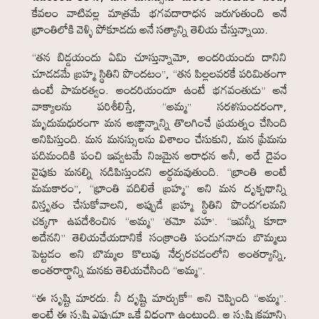
కేవలం వాటివల్ల మాత్రమే భగవదారాధన జరుగుతుంది అనే
భ్రాంతిలోకి వెళ్ళి పోకూడదు అనే సత్యాన్ని తెలియ చేస్తున్నాయి.
“తన బిడ్డయందు ఏమి చూస్తున్నామో, అందరియందు దానిని
చూడడమే బ్రహ్మ స్థితిని పొందటం”, “తన పిల్లలవరకే పరిమితంగా
ఉంటే పామరత్వం. అందరియందూ ఉంటే భగవంతుడు” అనే
వాక్యాలను పరిశీలిస్తే, “అమ్మ” సరళసుందరంగా,
మృదుమధురంగా మన అజ్ఞాన్నాన్ని తొలగించే ప్రయత్నం చేసింది
అనిపిస్తుంది. మన మనస్సులను విశాలం చేసుకుని, మన ప్రేమను
పదిమందికి పంచి ఇవ్వటమే నిజమైన ఆరాధన అనీ, అదే దైవం
వైపుకు మనల్ని నడిపిస్తుందని అర్థమవుతుంది. “భ్రాంతి అంటే
మమకారం”, “భ్రాంతి వదిలితే బ్రహ్మ” అని మన దృక్పథాన్ని
విస్తృతం చేసుకోవాలని, అప్పుడే బ్రహ్మ స్థితిని పొందగలమని
చక్కగా ఉపదేశించిన “అమ్మ” ‘తమో వహ’. “ఇవన్నీ కూడా
అదేనని” తెలియచేయడానికే సంక్రాంతి పండుగనాడు బొమ్మలు
పెట్టడం అని బొమ్మల కొలువు నేర్పరచడంలోని అంతర్యాన్ని,
అంతరార్థాన్ని మనకు తెలియచేసింది “అమ్మ”.
“ఈ సృష్టి మారదు. నీ దృష్టి మార్చుకో” అని చెప్పింది “అమ్మ”.
అంటే ఈ సృష్టి ఎప్పుడూ ఒకే విధంగా ఉంటుంది. ఆ సృష్టి క్రమాన్ని