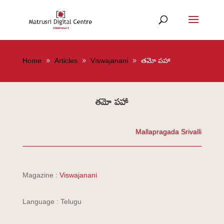
Home
Articles
Viswajanani
తమో పహా
తమో పహా
Mallapragada Srivalli
Magazine :
Viswajanani
Language : Telugu