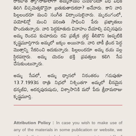
రాకపోతే త్యాగరాజులాగా అమ్మనామం చేసుకొంటూ వీధి వీధికి
తిరిగి బిచ్చమెత్తుకొనైనా బ్రతుకుతారుకదా? అనేవారు. కాని వారి
పిల్లలందరూ మంచి సంగీత విద్వాంసులైనారు. మృదంగంలో,
వయోలిన్లో మంచి పరిణతి సాధించి పేరు ప్రఖ్యాతులు
పొందుతున్నారు. వారి పెద్దకూతురు వివాహం చేయాల్సి వచ్చినపుడు
అమ్మ రెండవ కుమారుడు రవి ప్రత్యేక శ్రద్ధ తీసికొని (అప్పటికి
కృష్ణమూర్తిగారు అమ్మలో ఐక్యం అయినారు. వారి బాకీ క్రింద పెద్ద
మొత్తాన్ని సేకరించి ఆదుకున్నారు. పిల్లలందరూ అమ్మ దయ వల్ల
స్థిరపడ్డారు. అమ్మ యెడల భక్తి ప్రపత్తులు కలిగి సేవ
చేసుకుంటున్నారు.
అమ్మ సేవలో, అమ్మ ధ్యాసలో నిరంతరం గడుపుతూ
13.7.1993న రాత్రి నిద్రలో నిశ్చింతగా అమ్మలో లీనమైన
ధన్యజీవి, ఆదర్శపురుషుడు, విశ్వాసానికి మరో పేరు శ్రీరామరాజు
కృష్ణమూర్తి.
Attribution Policy :
In case you wish to make use of
any of the materials in some publication or website, we