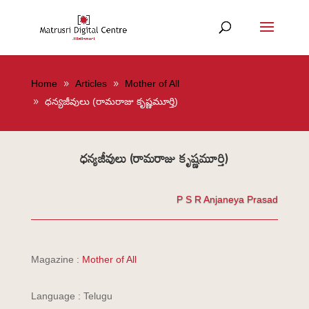
Home
Articles
Mother of All
ధన్యజీవులు (రామరాజు కృష్ణమూర్తి)
ధన్యజీవులు (రామరాజు కృష్ణమూర్తి)
P S R Anjaneya Prasad
Magazine :
Mother of All
Language : Telugu