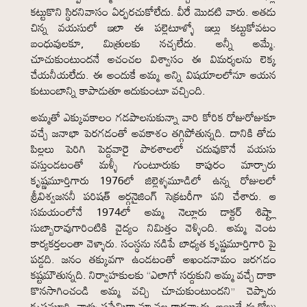
కట్టుకొని స్థిరనివాసం ఏర్పరచుకోలేదు. వీరే మొదటి వారు. అతడు
చిన్న వయసులో ఇలా ఈ పల్లెటూళ్ళో ఇల్లు కట్టుకోవటం
బంధువులకూ, మిత్రులకు నచ్చలేదు. అన్నీ అమ్మే.
చూచుకుంటుందనే అచంచల విశ్వాసం ఈ విమర్శలను లెక్క
చేయనీయలేదు. ఈ అందుకే అమ్మ అన్ని విషయాలలోనూ ఆయన
కుటుంబాన్ని కాపాడుతూ ఆదుకుంటూ వచ్చింది.
అమ్మతో ఎక్కువకాలం గడపాలనుకున్నా వారి కోరిక రోజురోజుకూ
వచ్చే జనాభా పెరగడంతో అవకాశం తగ్గిపోతున్నది. దానికి తోడు
పిల్లలు పెరిగి పెద్దవారై పాఠశాలలో చదువుకొనే వయసు
వస్తుండటంతో మళ్ళీ గుంటూరుకు కాపురం మార్చారు
కృష్ణమూర్తిగారు 1976లో జిల్లెళ్ళమూడిలో ఉన్న రోజులలో
శ్రీవిశ్వజననీ పరిషత్ ఆర్గనైజింగ్ సెక్రటరీగా పని చేశారు. ఆ
సమయంలోనే 1974లో అమ్మ నెల్లూరు డాక్టర్ శిష్ట్లా
సుబ్బారావుగారింటికి వైద్యం నిమిత్తం వెళ్ళింది. అమ్మ వెంట
కార్యకర్తలంతా వెళ్ళారు. సంస్థను నడిపే బాధ్యత కృష్ణమూర్తిగారి పై
పడ్డది. జనం తక్కువగా ఉండటంతో అఖండనామం జరగడం
కష్టమౌతున్నది. నిర్వాహకులకు “ఎలాగో సర్దుకుని అమ్మ వచ్చే దాకా
కొనసాగించండి అమ్మ వచ్చి చూచుకుంటుందని” చెప్పారు
కృష్ణమూర్తి. వాళ్ళు ససేమిరా మా వల్ల కాదన్నారు. అయితే ఈ రోజు