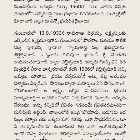
వంటపట్టింది. అమ్మను గూర్చి 1968లో వారు వ్రాసిన ప్రస్తుతి
గ్రంథంలోని గల్పికలపై చలం ప్రభావం కనపడుతుంది. మాతృశ్రీలో
కూడా వారి వ్యాసాలు ఎన్నో ప్రచురితమైనాయి.
గుంటూరులో 13.9.1933న రామరాజు వెర్రయ్య, లక్ష్మమ్మలకు
జన్మించిన కృష్ణమూర్తిగారు గుంటూరులో పాఠశాల మరియు కాలేజీ
విద్య పూర్తిచేసి, పూనాలో న్యాయశాస్త్ర పట్ట భద్రుడైనాడు.
జిల్లెళ్ళమూడి నాన్నగారు గురువుగా భావించే శ్రీ మోతడక
రామచంద్రరావుగారి ద్వారా జిల్లెళ్ళమూడి అమ్మను గూర్చి విని తన
మిత్రుడైన చీరాల భాస్కరరావుతో కలసి 1956లో జిల్లెళ్ళమూడి వచ్చి
అమ్మను చూచాడు. ప్రధమ దర్శనంతోనే అమ్మ పట్ల అచంచల
విశ్వాసం ఏర్పడింది. సాధనల ద్వారా మహర్షులు ఏది సాధించాలని
కోరుకుంటారో ఆ లక్ష్యం ఇక్కడ మానవదేహం ధరించి
మాతృమూర్తిగా అవతరించిందని నిశ్చయానికి వచ్చారు. అమ్మను
చేరటము, అమ్మ సన్నిధిలో జీవితం గడపటమే జీవితపరమావధిగా
మనస్సుకు తట్టింది. బాల్యంలోనే తండ్రి పోయాడు, ఐదుగురు ఆడ
పిల్లల తర్వాత తను ఒక్కడు మగ శిశువు. ఇలా సాధనచేసుకుంటూ
ఏ జిల్లెళ్ళమూడిలోనో ఉంటానంటే తల్లి ఎలా అంగీకరిస్తుంది?
ఇంట్లో చెప్పా పెట్టకుండా జిలెళ్ళమూడి వస్తూవుండేవాడు. ఇంట్లో