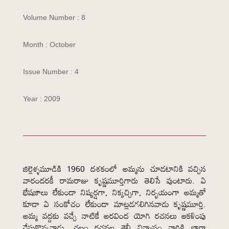
Volume Number : 8
Month : October
Issue Number : 4
Year : 2009
జిల్లెళ్ళమూడికి 1960 దశకంలో అమ్మను చూడటానికి వచ్చిన
వారందరకీ రామరాజు కృష్ణమూర్తిగారు తెలిసే వుంటారు. ఏ
భేషజాలు లేకుండా నిష్కర్షగా, నిక్కచ్చిగా, నిర్భయంగా అమ్మతో
కూడా ఏ సంకోచం లేకుండా మాట్లడగలిగినవాడు కృష్ణమూర్తి.
అమ్మ వద్దకు వచ్చే నాటికే అరవింద యోగి రచనలు ఆకళింపు
చేసుకొన్నవాడు. చలం రచనల శైలీ విన్యాసం వారికి బాగా