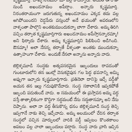
నుండి అఖండనామం ఆపేద్దాం. అన్నారు కృష్ణమూర్తి.
నిరంతరాయంగా జరుగుతున్న అఖండనామం ఎక్కడ తమ వల్ల
ఆగిపోయిందని చెడ్డపేరు వస్తుందో అనే భయంతో ఆవరణలోని
వాళ్ళంతా పాల్గొని అంతకుముందుకన్నా బాగా చేశారు. అమ్మ తిరిగి
వచ్చిం తర్వాత కృష్ణమూర్తిగారు అఖండనామం ఆపేస్తానన్నారమ్మా!
అని ఫిర్యాదు చేశారు. అమ్మ కృష్ణమూర్తిని పిలిపించి అడిగింది.
ఔనమ్మా! అలా నేనన్న తర్వాతే వీళ్ళంతా అంతకు ముందుకన్నా
ఉత్సాహంగా చేశారు. అందుకే నేనలా అన్నాను అన్నారు వారు.
జిల్లెళ్ళమూడి సంస్థకు అత్యవసరమైన ఇబ్బందులు రావడంతో
గుంటూరులోని తన ఇంట్లో వెనుకవైపున గల పెద్ద భవనాన్ని అమ్మి
అప్పుగా ఇచ్చారు కృష్ణమూర్తిగారు. ప్రతినెలా దానిపై ఇచ్చే వడ్డీతో
ఆయన తన ఇల్లు గడుపుకొనేవారు. సంస్థ సకాలానికి ఇవ్వకపోతే
ఇబ్బంది పడుతుండే వాడు. ఆ సమయంలో ఈ ప్రస్తావన అమ్మ వద్ద
వస్తే తాత్కాలికంగా కొద్దిగా సద్దమంటే నేను సర్దుతానమ్మా అని నేను
చెప్పాను. అలా నా వద్ద తీసుకొన్న ధనం జిల్లెళ్ళమూడి సంస్థ తెచ్చి
ఇవ్వగానే నాకు తెచ్చి ఇచ్చేవాడు. అమ్మ ఆలయంలో చేరిన తర్వాత
సంస్థలో వచ్చిన మార్పులలో వారికి వడ్డీ ఇవ్వటం కొంతకాలం
ఆపటం వల్ల చాలా ఇబ్బందులు పడ్డారు. సంస్థ వారు వ్రాసి ఇచ్చిన