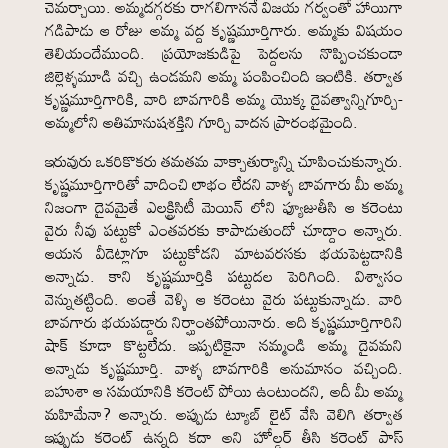
చెమర్చాయి. అమ్మదగ్గరకు రాగలిగాననే విజయ గర్వంతో హాయిగా
గడిపాడు ఆ రోజు అమ్మ వద్ద కృష్ణమూర్తిగారు. అమ్మకు విషయం
తెలియందేముంది. ప్రయోజకుడిపై పెద్దలను నొప్పించకుండా
జిల్లెళ్ళమూడి వచ్చి ఉండమని అమ్మ పంపించింది ఇంటికి. తర్వాత
కృష్ణమూర్తిగారికి, వారి బావగారికి అమ్మ యొక్క దైవత్వాన్నిగూర్చి-
అమ్మలోని అతిమానుషశక్తిని గూర్చి వాదన ప్రారంభమైంది.
ఇరువురు ఒకరికొకరు తమతమ వాక్చాతుర్యాన్ని చూపించుకున్నారు.
కృష్ణమూర్తిగారితో వాదించి లాభం లేదని వాళ్ళ బావగారు మీ అమ్మ
నిజంగా దైవమైతే ఎలక్ట్రిసిటీ మెయిన్ లోని ఫ్యూజుతీసి ఆ కరెంటు
వైరు నీవు పట్టుకో ఎంతవరకు కాపాడుతుందో చూద్దాం అన్నారు.
ఆయన వీడెట్లాగూ పట్టుకోడని మాటవరసకు భయపెట్టడానికి
అన్నాడు. కాని కృష్ణమూర్తికి పట్టుదల పెరిగింది. విశ్వాసం
వెన్నుతట్టింది. అంతే వెళ్ళి ఆ కరెంటు వైరు పట్టుకున్నాడు. వారి
బావగారు భయపడ్డారు నిర్ఘాంతపోయినారు. అది కృష్ణమూర్తిగారిని
షాక్ కూడా కొట్టలేదు. ఇప్పటికైనా నమ్మండి అమ్మ దైవమని
అన్నాడు కృష్ణమూర్తి. వాళ్ళ బావగారికి అనుమానం వచ్చింది.
బహుశా ఆ సమయానికి కరెంట్ పోయి ఉంటుందని, అదీ మీ అమ్మ
మహిమేనా? అన్నారు. అప్పుడు ట్యూబ్ లైట్ వేసి వెలిగి తర్వాత
ఇప్పుడు కరెంట్ ఉన్నది కదా అని హోల్డర్ తీసి కరెంట్ పాస్