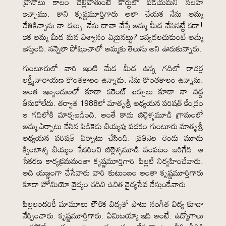
ప్రోనోటు కాలం చెల్లిపోతుంటే కోర్టులో పడేయమని సలహా
ఇచ్చాము. కాని కృష్ణమూర్తిగారు అలా చేయక నేను అమ్మ
చేతికిచ్చాను నా డబ్బు. నేను దావా వేస్తే అమ్మ మీద వేసినట్టే కదా!
ఇక అమ్మ మీద మన విశ్వాసం ఏమైనట్టు? ఇవ్వదలచుకుంటే అమ్మే
ఇస్తుంది. నన్నెలా పోషించాలో అమ్మకు తెలుసు అని ఊరుకున్నారు.
గుంటూరులో వారి ఇంటి మేడ మీద ఉన్న గదిలో రాచర్ల
లక్ష్మీనారాయణ కొంతకాలం ఉన్నాడు. నేను కొంతకాలం ఉన్నాను.
అంత ఇబ్బందులలో కూడా కరెంట్ ఖర్చులు కూడా నా వద్ద
తీసుకోలేదు. తర్వాత 1988లో మాతృశ్రీ అధ్యయన పరిషత్ కేంద్రం
ఆ గదిలోకి మార్చబడింది. అంతే కాదు జిల్లెళ్ళమూడి గ్రామంలో
అమ్మ ఏర్పాటు చేసిన పిడికెడు బియ్యపు పథకం గుంటూరు మాతృశ్రీ
అధ్యయన పరిషత్ ఏర్పాటు చేసింది. ప్రతినెల రెండు మూడు
క్వింటాళ్ళ బియ్యం సేకరించి జిల్లెళ్ళమూడి పంపటం జరిగేది. ఆ
సేకరణ కార్యక్రమమంతా కృష్ణమూర్తిగారి పిల్లలే నిర్వహించేవారు.
అది యజ్ఞంగా చేసేవారు వారి కుటుంబం అంతా కృష్ణమూర్తిగారు
కూడా హోమియో వైద్యం చదివి ఉచిత వైద్యసేవ చేస్తుండేవారు.
పిల్లలందరికీ మామూలు లౌకిక విద్యతో పాటు సంగీత విద్య కూడా
నేర్పించారు. కృష్ణమూర్తిగారు. ఏమిటయ్యా ఇది అంటే. ఉద్యోగాలు