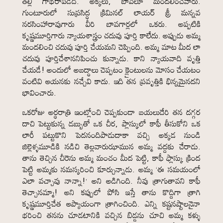
తల్లి గాభరాపడేది. అక్కలు, బావలూ మందలించేవారు.
గుంటూరులో సుప్రసిద్ధ క్రిమినల్ లాయర్ శ్రీ మన్నవ
నరసింహారావుగారు వీరి బావగార్లలో ఒకరు. అప్పటికి
కృష్ణమూర్తిగారు న్యాయశాస్త్రం చదువు పూర్తి కాలేదు. అప్పుడు అమ్మ
మందలించి చదువు పూర్తి చేయమని చెప్పింది. అమ్మ మాట మీద లా
చదువు పూర్తిచేశాననిపించు కున్నాడు. కాని న్యాయవాది వృత్తి
చేయడే! అందులో అబద్ధాలు చెప్పటం క్లైంటులను మోసం చేయటం
వంటివి ఆయనకు నచ్చేవి కాదు. ఇది తన ప్రవృత్తికి భిన్నమైనదని
భావించారు.
ఒకరోజు అర్థరాత్రి ఇంట్లోంచి చెప్పకుండా బయలుదేరి తన దగ్గర
దాచి పెట్టుకున్న డబ్బుతో ఒక చీర, ప్లాస్కులో కాఫీ తీసుకోని ఒక
లారీ పట్టుకొని పెదనందిపాడుదాకా వచ్చి అక్కడ నుండి
జిల్లెళ్ళమూడికి నడిచి తెల్లవారుఝామున అమ్మ వద్దకు చేరాడు.
తాను తెచ్చిన చీరెను అమ్మ మంచం మీద పెట్టి, కాఫీ ఫ్లాస్కు క్రింద
పెట్టి అమ్మకు నమస్కరించి కూర్చున్నాడు. అమ్మ ‘ఈ సమయంలో
ఎలా వచ్చావు నాన్నా!’ అని అడిగింది. నీవు త్రాగుతావని కాఫీ
తెచ్చానమ్మా! అని కప్పులో పోసి ఇస్తే తాను కొద్దిగా త్రాగి
కృష్ణమూర్తిచేత ఆప్యాయంగా త్రాగించింది. ఎన్ని కష్టనష్టాలనైనా
భరించి తనను చూడటానికి వచ్చిన బిడ్డను చూచి అమ్మ కళ్ళు