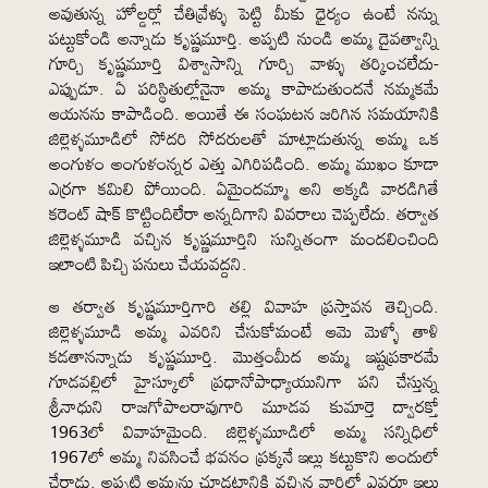
అవుతున్న హోల్డర్లో చేతివ్రేళ్ళు పెట్టి మీకు ధైర్యం ఉంటే నన్ను
పట్టుకోండి అన్నాడు కృష్ణమూర్తి. అప్పటి నుండి అమ్మ దైవత్వాన్ని
గూర్చి కృష్ణమూర్తి విశ్వాసాన్ని గూర్చి వాళ్ళు తర్కించలేదు-
ఎప్పుడూ. ఏ పరిస్థితుల్లోనైనా అమ్మ కాపాడుతుందనే నమ్మకమే
ఆయనను కాపాడింది. అయితే ఈ సంఘటన జరిగిన సమయానికి
జిల్లెళ్ళమూడిలో సోదరి సోదరులతో మాట్లాడుతున్న అమ్మ ఒక
అంగుళం అంగుళంన్నర ఎత్తు ఎగిరిపడింది. అమ్మ ముఖం కూడా
ఎర్రగా కమిలి పోయింది. ఏమైందమ్మా అని అక్కడి వారడిగితే
కరెంట్ షాక్ కొట్టిందిలేరా అన్నదిగాని వివరాలు చెప్పలేదు. తర్వాత
జిల్లెళ్ళమూడి వచ్చిన కృష్ణమూర్తిని సున్నితంగా మందలించింది
ఇలాంటి పిచ్చి పనులు చేయవద్దని.
ఆ తర్వాత కృష్ణమూర్తిగారి తల్లి వివాహ ప్రస్తావన తెచ్చింది.
జిల్లెళ్ళమూడి అమ్మ ఎవరిని చేసుకోమంటే ఆమె మెళ్ళో తాళి
కడతానన్నాడు కృష్ణమూర్తి. మొత్తంమీద అమ్మ ఇష్టప్రకారమే
గూడవల్లిలో హైస్కూలో ప్రధానోపాధ్యాయునిగా పని చేస్తున్న
శ్రీనాధుని రాజగోపాలరావుగారి మూడవ కుమార్తె ద్వారక్తో
1963లో వివాహమైంది. జిల్లెళ్ళమూడిలో అమ్మ సన్నిధిలో
1967లో అమ్మ నివసించే భవనం ప్రక్కనే ఇల్లు కట్టుకొని అందులో
చేరాడు. అప్పటి అమ్మను చూడటానికి వచ్చిన వారిలో ఎవరూ ఇల్లు