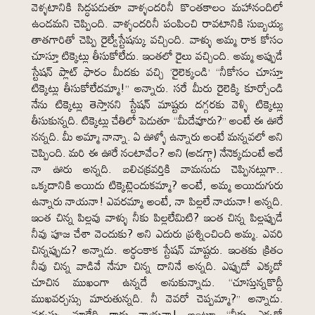
వెళ్ళటానికి సిద్ధపడుతూ వాళ్ళందరినీ కొంతకాలం మహానందిలో
ఉండమని చెప్పింది. వాళ్ళందరినీ పంపించి రావటానికి సుబ్బయ్య
తాతగారితో చెప్పి రైల్వేస్టేషన్కు వచ్చింది. వాళ్ళు అమ్మ రాక కోసం
చూస్తూ టిక్కెట్లు తీసుకోలేదు. ఇంతలో రైలు వచ్చింది. అమ్మ అప్పుడే
స్టేషన్ ప్లాట్ ఫారం మీదకు వచ్చి ‘రైలెక్కండి’ “నీకోసం చూస్తూ
టిక్కెట్లు తీసుకోలేదమ్మా!” అన్నారు. సరే మీరు రైలెక్కి కూర్చోండి
నేను టిక్కెట్లు తెస్తానని స్టేషన్ మాష్టరు దగ్గరకు వెళ్ళి టిక్కెట్లు
తీసుకున్నది. టిక్కెట్లు చేతిలో పెడుతూ “మీదేవూరు?” అంటే ఈ ఊరే
నన్నది. మీ అమ్మా నాన్నా. ఏ ఊళ్ళో ఉన్నారు అంటే మన్నవలో అని
చెప్పింది. మరి ఈ ఊరే నంటావేం? అని (అడగ్గా) నేనెక్కడుంటే అదే
నా ఊరు అన్నది. బలిచక్రవర్తికి వామనుడు చెప్పినట్లుగా..
ఒక్కదానికి అయిదు టిక్కెట్లెందుకమ్మా? అంటే, అమ్మ అయిదుగురు
ఉన్నారు నాయనా! ఎవరమ్మా అంటే, నా పిల్లలే నాయనా! అన్నది.
ఇంత చిన్న పిల్లవు వాళ్ళు నీకు పిల్లలేమిటి? ఇంత చిన్న పిల్లప్పుడే
నీవు పూజ చేశా వెందుకు? అని ఎదురు ప్రశ్నించింది అమ్మ. ఎవరి
చిన్నప్పుడు? అన్నాడు. అర్థంకాక స్టేషన్ మాష్టరు. ఇంతకు క్రితం
నీవు చిన్న వాడివే నేనూ చిన్న దానినే అన్నది. ఎప్పుడో ఎక్కడో
చూచిన ముఖంగా ఉన్నదే అనుకున్నాడు. “చూస్తున్నకొద్దీ
ముఖవర్చస్సు మారుతున్నది. నీ వెవరో చెప్పమ్మా?” అన్నాడు.
వర్చస్సు మారేది కాదు నాయనా! అంటూ “నీకు ఎక్కడో