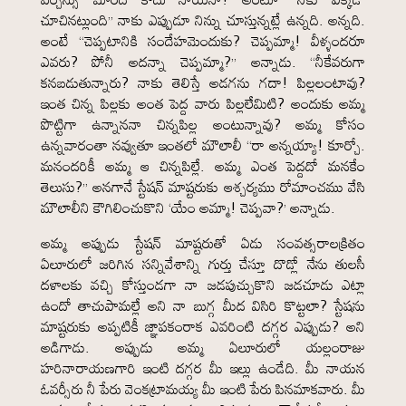
చూచినట్లుంది” నాకు ఎప్పుడూ నిన్ను చూస్తున్నట్లే ఉన్నది. అన్నది.
అంటే “చెప్పటానికి సందేహమెందుకు? చెప్పమ్మా! వీళ్ళందరూ
ఎవరు? పోనీ అదన్నా చెప్పమ్మా?” అన్నాడు. “నీకేవరుగా
కనబడుతున్నారు? నాకు తెలిస్తే అడగను గదా! పిల్లలంటావు?
ఇంత చిన్న పిల్లకు అంత పెద్ద వారు పిల్లలేమిటి? అందుకు అమ్మ
పొట్టిగా ఉన్నాననా చిన్నపిల్ల అంటున్నావు? అమ్మ కోసం
ఉన్నవారంతా నవ్వుతూ ఇంతలో మౌలాలీ “రా అన్నయ్యా! కూర్చో.
మనందరికీ అమ్మ ఆ చిన్నపిల్లే. అమ్మ ఎంత పెద్దదో మనకేం
తెలుసు?” అనగానే స్టేషన్ మాష్టరుకు ఆశ్చర్యము రోమాంచము వేసి
మౌలాలీని కౌగిలించుకొని ‘యేం అమ్మా! చెప్పవా?’ అన్నాడు.
అమ్మ అప్పుడు స్టేషన్ మాష్టరుతో ఏడు సంవత్సరాలక్రితం
ఏలూరులో జరిగిన సన్నివేశాన్ని గుర్తు చేస్తూ దొడ్లో నేను తులసీ
దళాలకు వచ్చి కోస్తుండగా నా జడపుచ్చుకొని జడచూడు ఎట్లా
ఉందో తాచుపామల్లే అని నా బుగ్గ మీద విసిరి కొట్టలా? స్టేషను
మాష్టరుకు అప్పటికీ జ్ఞాపకంరాక ఎవరింటి దగ్గర ఎప్పుడు? అని
అడిగాడు. అప్పుడు అమ్మ ఏలూరులో యల్లంరాజు
హరినారాయణగారి ఇంటి దగ్గర మీ ఇల్లు ఉండేది. మీ నాయన
ఓవర్సీరు నీ పేరు వెంకట్రామయ్య మీ ఇంటి పేరు పినమాకవారు. మీ