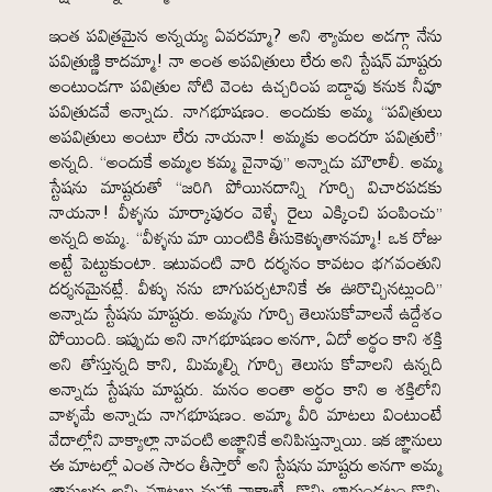
ఇంత పవిత్రమైన అన్నయ్య ఏవరమ్మా? అని శ్యామల అడగ్గా నేను
పవిత్రుణ్ణి కాదమ్మా! నా అంత అపవిత్రులు లేరు అని స్టేషన్ మాష్టరు
అంటుండగా పవిత్రుల నోటి వెంట ఉచ్చరింప బడ్డావు కనుక నీవూ
పవిత్రుడవే అన్నాడు. నాగభూషణం. అందుకు అమ్మ “పవిత్రులు
అపవిత్రులు అంటూ లేరు నాయనా! అమ్మకు అందరూ పవిత్రులే”
అన్నది. “అందుకే అమ్మల కమ్మ వైనావు” అన్నాడు మౌలాలీ. అమ్మ
స్టేషను మాష్టరుతో “జరిగి పోయినదాన్ని గూర్చి విచారపడకు
నాయనా! వీళ్ళను మార్కాపురం వెళ్ళే రైలు ఎక్కించి పంపించు”
అన్నది అమ్మ. “వీళ్ళను మా యింటికి తీసుకెళ్ళుతానమ్మా! ఒక రోజు
అట్టే పెట్టుకుంటా. ఇటువంటి వారి దర్శనం కావటం భగవంతుని
దర్శనమైనట్లే. వీళ్ళు నను బాగుపర్చటానికే ఈ ఊరొచ్చినట్లుంది”
అన్నాడు స్టేషను మాష్టరు. అమ్మను గూర్చి తెలుసుకోవాలనే ఉద్దేశం
పోయింది. ఇప్పుడు అని నాగభూషణం అనగా, ఏదో అర్థం కాని శక్తి
అని తోస్తున్నది కాని, మిమ్మల్ని గూర్చి తెలుసు కోవాలని ఉన్నది
అన్నాడు స్టేషను మాష్టరు. మనం అంతా అర్థం కాని ఆ శక్తిలోని
వాళ్ళమే అన్నాడు నాగభూషణం. అమ్మా వీరి మాటలు వింటుంటే
వేదాల్లోని వాక్యాల్లా నావంటి అజ్ఞానికే అనిపిస్తున్నాయి. ఇక జ్ఞానులు
ఈ మాటల్లో ఎంత సారం తీస్తారో అని స్టేషను మాష్టరు అనగా అమ్మ
జ్ఞానులకు అన్ని మాటలు మహా వాక్యాలే. కొన్ని బాగుండటం కొన్ని