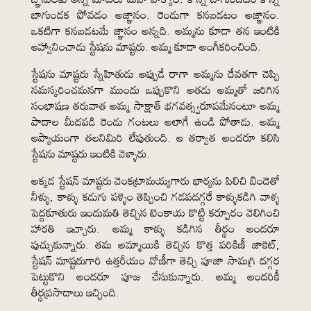
బాగుండక పోవడం అజ్ఞానం. రెండుగా కనబడటం అజ్ఞానం.
ఒకటిగా కనబడటమే జ్ఞానం అన్నది. అమ్మను కూడా తన ఇంటికి
ఆహ్వానించాడు స్టేషను మాష్టరు. అమ్మ కూడా అంగీకరించింది.
స్టేషను మాష్టరు స్నేహితుడు అప్పుడే రాగా అమ్మను దేవతగా చెప్పి
నమస్కరించమనగా ముందు ఒప్పుకొని అతడు అమ్మతో జరిగిన
సంభాషణ తరువాత అమ్మ సాక్షాత్ భగవత్స్వరూపమేనంటూ అమ్మ
పాదాల మీదపడి రెండు గంటలు అలాగే ఉండి పోతాడు. అమ్మ
ఆప్యాయంగా తలనిమిరి లేపుతుంది. ఆ తర్వాత అందరూ కలిసి
స్టేషను మాష్టరు ఇంటికి వెళ్ళారు.
అక్కడ స్టేషన్ మాష్టరు వెంకట్రామయ్యగారు భార్యను పిలిచి బిందెతో
నీళ్ళు, కాళ్ళు కడుగు పళ్ళెం తెప్పించి గడపదగ్గరే కాళ్ళుకడిగి వాళ్ళ
పెద్దకూతురు ఇందుమతి తెచ్చిన టెంకాయ కొట్టి కర్పూరం వెలిగించి
హారతి ఇచ్చారు. అమ్మ కాళ్ళు కడిగిన తీర్థం అందరూ
పుచ్చుకున్నారు. తమ అమ్మాయికి తెచ్చిన కొత్త పరికిణీ జాకెట్,
స్టేషన్ మాష్టరుగారి ఉత్తరీయం వోణీగా తెచ్చి పూజా సామగ్రి దగ్గర
పెట్టుకొని అందరూ పూజ చేసుకున్నారు. అమ్మ అందరికీ
తీర్థప్రసాదాలు ఇచ్చింది.