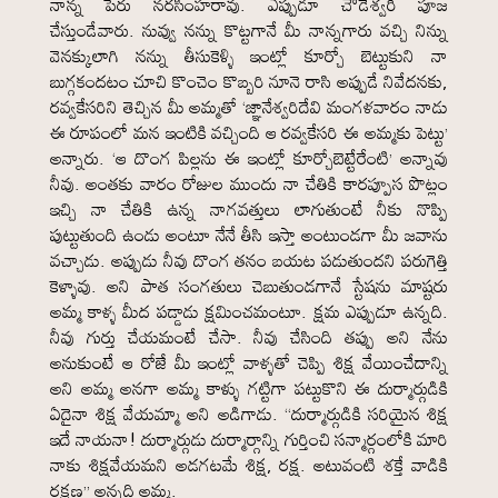
నాన్న పేరు నరసింహరావు. ఎప్పుడూ చౌడేశ్వరీ పూజ
చేస్తుండేవారు. నువ్వు నన్ను కొట్టగానే మీ నాన్నగారు వచ్చి నిన్ను
వెనక్కులాగి నన్ను తీసుకెళ్ళి ఇంట్లో కూర్చో బెట్టుకుని నా
బుగ్గకందటం చూచి కొంచెం కొబ్బరి నూనె రాసి అప్పుడే నివేదనకు,
రవ్వకేసరిని తెచ్చిన మీ అమ్మతో ‘జ్ఞానేశ్వరిదేవి మంగళవారం నాడు
ఈ రూపంలో మన ఇంటికి వచ్చింది ఆ రవ్వకేసరి ఈ అమ్మకు పెట్టు’
అన్నారు. ‘ఆ దొంగ పిల్లను ఈ ఇంట్లో కూర్చోబెట్టేరేంటి’ అన్నావు
నీవు. అంతకు వారం రోజుల ముందు నా చేతికి కారప్పూస పొట్లం
ఇచ్చి నా చేతికి ఉన్న నాగవత్తులు లాగుతుంటే నీకు నొప్పి
పుట్టుతుంది ఉండు అంటూ నేనే తీసి ఇస్తా అంటుండగా మీ జవాను
వచ్చాడు. అప్పుడు నీవు దొంగ తనం బయట పడుతుందని పరుగెత్తి
కెళ్ళావు. అని పాత సంగతులు చెబుతుండగానే స్టేషను మాష్టరు
అమ్మ కాళ్ళ మీద పడ్డాడు క్షమించమంటూ. క్షమ ఎప్పుడూ ఉన్నది.
నీవు గుర్తు చేయమంటే చేసా. నీవు చేసింది తప్పు అని నేను
అనుకుంటే ఆ రోజే మీ ఇంట్లో వాళ్ళతో చెప్పి శిక్ష వేయించేదాన్ని
అని అమ్మ అనగా అమ్మ కాళ్ళు గట్టిగా పట్టుకొని ఈ దుర్మార్గుడికి
ఏదైనా శిక్ష వేయమ్మా అని అడిగాడు. “దుర్మార్గుడికి సరియైన శిక్ష
ఇదే నాయనా! దుర్మార్గుడు దుర్మార్గాన్ని గుర్తించి సన్మార్గంలోకి మారి
నాకు శిక్షవేయమని అడగటమే శిక్ష, రక్ష. అటువంటి శక్తే వాడికి
రక్షణ” అన్నది అమ్మ.