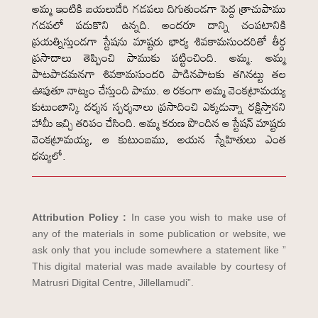
అమ్మ ఇంటికి బయలుదేరి గడపలు దిగుతుండగా పెద్ద త్రాచుపాము
గడపలో పడుకొని ఉన్నది. అందరూ దాన్ని చంపటానికి
ప్రయత్నిస్తుండగా స్టేషను మాష్టరు భార్య శివకామసుందరితో తీర్థ
ప్రసాదాలు తెప్పించి పాముకు పట్టించింది. అమ్మ. అమ్మ
పాటపాడమనగా శివకామసుందరి పాడినపాటకు తగినట్టు తల
ఊపుతూ నాట్యం చేస్తుంది పాము. ఆ రకంగా అమ్మ వెంకట్రామయ్య
కుటుంబాన్కి దర్శన స్పర్శనాలు ప్రసాదించి ఎక్కడున్నా రక్షిస్తానని
హామీ ఇచ్చి తరిపం చేసింది. అమ్మ కరుణ పొందిన ఆ స్టేషన్ మాష్టరు
వెంకట్రామయ్య, ఆ కుటుంబము, అయన స్నేహితులు ఎంత
ధన్యులో.
Attribution Policy :
In case you wish to make use of
any of the materials in some publication or website, we
ask only that you include somewhere a statement like ”
This digital material was made available by courtesy of
Matrusri Digital Centre, Jillellamudi”.