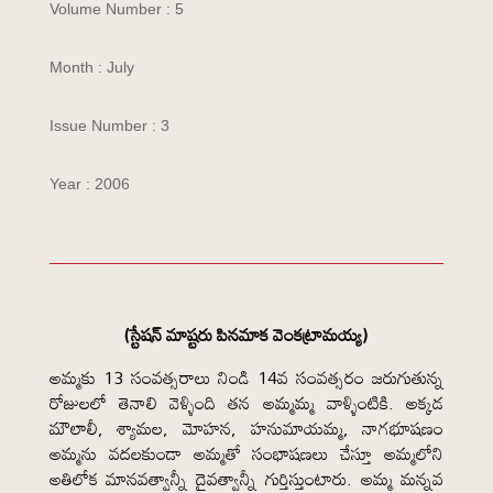
Volume Number : 5
Month : July
Issue Number : 3
Year : 2006
(స్టేషన్ మాష్టరు పినమాక వెంకట్రామయ్య)
అమ్మకు 13 సంవత్సరాలు నిండి 14వ సంవత్సరం జరుగుతున్న
రోజులలో తెనాలి వెళ్ళింది తన అమ్మమ్మ వాళ్ళింటికి. అక్కడ
మౌలాలీ, శ్యామల, మోహన, హనుమాయమ్మ, నాగభూషణం
అమ్మను వదలకుండా అమ్మతో సంభాషణలు చేస్తూ అమ్మలోని
అతిలోక మానవత్వాన్నీ దైవత్వాన్నీ గుర్తిస్తుంటారు. అమ్మ మన్నవ