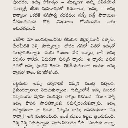
వుండడం, అమ్మ సాహిత్యం – ముఖ్యంగా అమ్మ జీవితచరిత్ర
‘మాతృశ్రీ జీవిత మహెూదధిలో తరంగాలు’, ‘అమ్మ – అమ్మ
వాక్యాలు’ ఒకటికి పదిసార్లు చదవడం; మళ్ళీ మళ్లీ పారాయణ
చేసినందువలన కొత్త విషయాలు గోచరించడం నాకు
అనుభవమైంది.
ఒకసారి మా బంధువులందరిని తీసుకుని జిల్లెళ్ళమూడి వెళ్ళాను.
మేడమీదికి వెళ్ళి కూర్చున్నాం. లోపల గదిలో ఎవరో అమ్మతో
మాట్లాడుతున్నారు. రెండు గంటలు వేచి ఉన్నాం, కానీ అమ్మ
దర్శనం కాలేదు. ఎదురుగా నున్నది ద్వారం, ఆ ద్వారం వెనుక
గదిలో అమ్మ వుందని తెలుసు. తెరతీయగరాదా! అంటూ అమ్మ
ధ్యాసలో కాలం కరిగిపోతోంది.
ఎట్టకేలకు అమ్మ దర్శనానికి రమ్మని పిలుపు వచ్చింది.
వైకుంఠద్వారాలు తెరుచుకున్నాయి. గుమ్మంలోనే అమ్మ సుందర
దివ్యమంగళ విగ్రహ సందర్శన భాగ్యం కలిగింది. నేరుగా వెళ్ళి
అమ్మ పావన పాదపద్మాలకు నమస్కరించుకున్నాను. అమ్మ
ఆప్యాయంగా నా తలను, వెన్నును రాస్తూ అనునయంగా ‘ఏం
నాన్నా!’ అని పలకరించింది. అంతే దుఃఖం కట్టలు త్రెంచుకుంది.
వెక్కి వెక్కి ఏడుస్తున్నాను. మాట పెగలడం లేదు. “ఎందుకు నాన్నా,