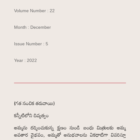
Volume Number : 22
Month : December
Issue Number : 5
Year : 2022
(గత సంచిక తరువాయి)
కన్నీటిలోని దివ్యత్వం
అమ్మను దర్శించుకున్న క్షణం నుండి బంధు మిత్రులకు అమ్మ
అవతార వైభవం, అమ్మతో అనుభవాలను ఏకధాటిగా వివరిస్తూ