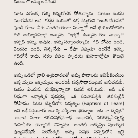
దుఃఖం?” అమ్మ అడిగింది.
మాట పెగలక, గుక్క తిప్పుకోలేక పోతున్నాను. మాటల కందని
మూగవేదన అది. గద్గద కంఠంతో ఉగ్గ పట్టుకుని “ఇంత చేరువలో
వుండి కూడా నీకు ఎంతదూరంగా సున్నానో అనే భయందోళనకు
గురి అయ్యానమ్మా” అన్నాను. “ఇక్కడే ఉన్నాను కదా నాన్నా!”
అన్నది అమ్మ. అవును. అమ్మ సర్వాంతర్యామి. గది లోపల ఉంది,
వెలుపల ఉంది, నిన్న-నేడు – రేపూ ఎప్పుడూ ఉండేదే అమ్మ.
గదిలోనే కాదు, సకల జీవుల హృదయ కుహరాల్లోనూ కొలువై
ఉంది.
అమ్మ ఒడిలో వ్రాలి అశ్రుధారలతో అమ్మ పాదాలను అభిషేకించటం
అన్నయ్యలు అక్కయ్యలు అందరికీ సర్వసాధారణమైన అనుభవమే.
మనం ఎందుకు దుఃఖిస్తున్నామో మనకే తెలియదు. అది ఒక
విధంగా ఆధ్యాత్మిక పునర్జన్మ. ఒక పరిణామస్థితి. జీవన్ముక్తికి
సోపానం. దీనిని కన్నీటిలోని దివ్యత్వం (Baptism of Tears)
అని అభివర్ణించారు ఆచార్య ఎక్కిరాల భరద్వాజ. అది నా దృష్టిలో
-అనాది మాతా శిశుపవిత్రప్రగాఢ బంధానికి, పరతత్త్వసాన్నిధ్య
మహనీయ భాగ్యానికీ చిహ్నము. అంతటి అదృష్టం పురాకృత
పుణ్యవిశేషమే. పరమేశ్వరి అమ్మ పవిత్ర సన్నిధిలోని ఇట్టి