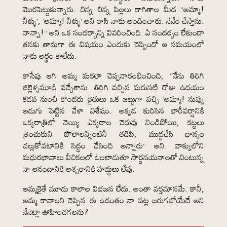
మొరపెట్టుకున్నారు. చిన్న చిన్న పిల్లలు కాగితాల మీద “అమ్మా!
నీళ్ళు’, ‘అమ్మా! నీళ్ళు’ అని రాసి నాకు అందించారు. నేనేం చేస్తాను.
నాన్నా!” అని ఒక సందర్భాన్ని వివరించింది. ఏ సందర్భం లేకుండా
తనకు తానుగా ఈ విషయం ఎందుకు చెప్పిందో ఆ సమయంలో
నాకు అర్థం కాలేదు.
కాసేపు ఆగి అమ్మ మరలా చెప్పనారంభించింది, “నేను తిరిగి
జిల్లెళ్ళమూడి వచ్చేశాను. తిరిగి వచ్చిన మరుసటి రోజు ఉదయం
కడప నుంచి కొందరు రైతులు ఒక జట్టుగా వచ్చి ‘అమ్మా! నువ్వు
అడుగు పెట్టిన వేళా విశేషం. అక్కడ కురిసిన భారీవర్షానికి
ఒక్కరాత్రిలో వెయ్యి ఎక్కరాల చెరువు నిండిపోయి, కట్టలు
త్రెంచుకుని పొలాలన్నింటినీ తడిపి, ముద్దచేసి ధాన్యం
చల్లుకోవటానికి సిద్ధం చేసింది అన్నారు” అని. వాక్కులోని
మధురభావాలు వీచికలలో ఓలలాడుతూ సార్ధనయనాలతో వింటున్న
నా ఆనందానికి అశ్చరానికి హద్దులు లేవు.
అమ్మకైతే మూడు కాలాల విభజన లేదు. అంతా వర్తమానమే. కానీ,
అమ్మ కావాలని చెప్పిన ఈ ఉదంతం నా పట్ల జరుగబోయేదే అని
నేనెట్లా ఊహించగలను?