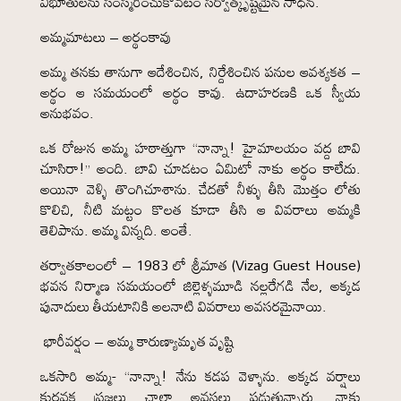
విభూతులను సంస్మరించుకోవటం సర్వోత్కృష్టమైన సాధన.
అమ్మమాటలు – అర్థంకావు
అమ్మ తనకు తానుగా ఆదేశించిన, నిర్దేశించిన పనుల ఆవశ్యకత –
అర్థం ఆ సమయంలో అర్థం కావు. ఉదాహరణకి ఒక స్వీయ
అనుభవం.
ఒక రోజున అమ్మ హఠాత్తుగా “నాన్నా! హైమాలయం వద్ద బావి
చూసిరా!” అంది. బావి చూడటం ఏమిటో నాకు అర్థం కాలేదు.
అయినా వెళ్ళి తొంగిచూశాను. చేదతో నీళ్ళు తీసి మొత్తం లోతు
కొలిచి, నీటి మట్టం కొలత కూడా తీసి ఆ వివరాలు అమ్మకి
తెలిపాను. అమ్మ విన్నది. అంతే.
తర్వాతకాలంలో – 1983 లో శ్రీమాత (Vizag Guest House)
భవన నిర్మాణ సమయంలో జిల్లెళ్ళమూడి నల్లరేగడి నేల, అక్కడ
పునాదులు తీయటానికి అలనాటి వివరాలు అవసరమైనాయి.
భారీవర్షం – అమ్మ కారుణ్యామృత వృష్టి
ఒకసారి అమ్మ- “నాన్నా! నేను కడప వెళ్ళాను. అక్కడ వర్షాలు
కురవక ప్రజలు చాలా అవస్థలు పడుతున్నారు. నాకు