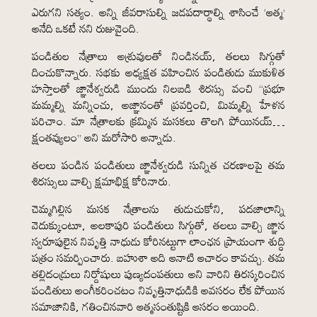
ఎరుగని సత్యం. అన్ని జీవరాసుల్ని జడపదార్థాల్ని శాసించే ‘ఆత్మ’
అనేది ఒకటే నని రుజువైంది.
పండితుల నేత్రాలు అశ్రువులతో నిండినయ్, తలలు సిగ్గుతో
దించుకొన్నారు. సభకు అధ్యక్షత వహించిన పండితుడు ముకుళిత
హస్తాలతో జ్ఞానేశ్వరుడి ముందు నిలబడి శిరస్సు వంచి “ప్రభూ
మమ్మల్ని మన్నించు, అజ్ఞానంతో ప్రవర్తించి, మిమ్మల్ని హేళన
పరిచాం. మా నేత్రాలకు క్రమ్మిన మసకలు తొలగి పోయినయ్…
క్షంతవ్యులం” అని మరోసారి అన్నాడు.
తలలు పండిన పండితులు జ్ఞానేశ్వరుడి సున్నిత చరణాలపై తమ
శిరస్సులు వాల్చి క్షమాభిక్ష కోరినారు.
చెమ్మగిల్లిన మసక నేత్రాలను తుడుచుకోని, పదజాలాన్ని
వెదుక్కుంటూ, అలకాపురి పండితులు సిగ్గుతో, తలలు వాల్చి జ్ఞాన
స్వరూపులైన నివృత్తి నాధుడు కోరినట్టుగా లాంఛన ప్రాయంగా శుద్ధి
పత్రం సమర్పించారు. బహుశా అది ఆనాటి ఆచారం కావచ్చు. తమ
తల్లిదండ్రులు నిర్దోషులు పుణ్యదంపతులు అని వారిని తిరస్కరించిన
పండితులు అంగీకరించటం నివృత్తినాధుడికి అవసరం లేక పోయిన
సమాజానికి, గతించినవారి ఆత్మసంతుష్టికి ఆసరం అయింది.