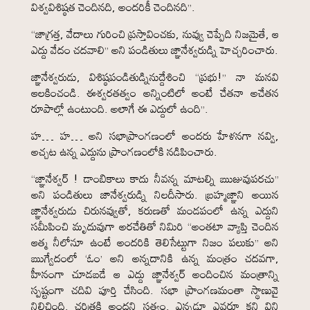
విశ్వవిశిష్ఠత చెందినది, అందరికీ చెందినది”.
“జాగ్రత్త, వేదాలు గురించి ప్రస్తావించకు, నువ్వు చెప్పేది నిజమైతే, ఆ
ఎద్దు వేదం చదవాలి” అని పండితులు జ్ఞానేశ్వరుడ్ని హెచ్చరించారు.
జ్ఞానేశ్వరుడు, విశిష్ఠపండితుడ్నినుద్దేశించి “ప్రభు!” నా మనవి
ఆలకించండి. ఈశ్వరతత్వం అన్నింటిలో అంటే చేతనా అచేతన
రూపాల్లో ఉంటుంది. అలాగే ఈ ఎద్దులో ఉంది”.
హ… హ… అని సభాప్రాంగణంలో అందరు హేళనగా నవ్వి,
అచ్చట ఉన్న ఎద్దును ప్రాంగణంలోకి నడిపించారు.
“జ్ఞానేశ్వర్ ! డాంబికాలు కాదు నీవన్న మాటల్ని ఋజువుపరచు”
అని పండితులు జానేశ్వరుడ్ని నిలదీసారు. బ్రహ్మజ్ఞాని అయిన
జ్ఞానేశ్వరుడు చిరునవ్వుతో, కరుణతో మండపంలో ఉన్న ఎద్దుని
సమీపించి మృదువుగా అరచేతితో నిమిరి “అంతటా వ్యాప్తి చెందిన
ఆత్మ నీలోనూ ఉంటే అందరికి తెలిసేట్టుగా నిజం పలుకు” అని
ఋగ్వేదంలో ‘ఓం’ అని అన్నదానికి ఉన్న మంత్రం చదవగా,
హీనంగా చూడబడే ఆ ఎద్దు జ్ఞానేశ్వర్ అందించిన మంత్రాన్ని
స్పష్టంగా చదివి పూర్తి చేసింది. సభా ప్రాంగణమంతా స్థాణువై
నిలిచింది. చరిత్రకి అందని సత్యం. ఎన్నడూ ఎవరూ కని విని