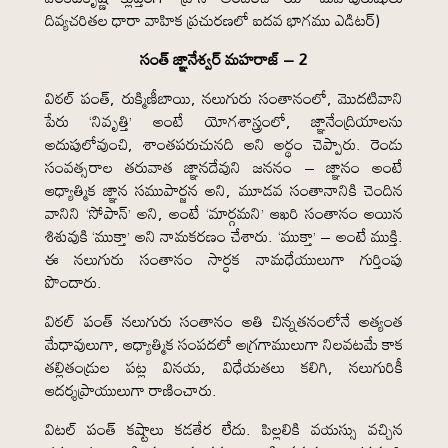
దివ్యచరితల ధారా వాహిక ప్రచురణలో ఐదవ భాగము ఎడిటర్)
సంత్ జ్ఞానేశ్వర్ మహరాజ్ – 2
విఠల్ పంత్, రుక్మిణీబాయి, నలుగురు సంతానంలో, మొదటివాని
పేరు ‘నివృత్తి’ అంటే యోగశాస్త్రంలో, జ్ఞానేంద్రియాలను
అదుపులోవుంచి, శాంతపరుచునది అని అర్థం చెప్పారు. రెండు
సంవత్సరాల తరువాత జ్ఞానదేవుని జననం – జ్ఞానం అంటే
ఆధ్యాత్మిక జ్ఞాన సముపార్జన అని, మూడవ సంతానానికి చెందిన
వానిని ‘సోపాన్’ అని, అంటే ‘మార్గమని’ ఆఖరి సంతానం అయిన
శిశువుకి ‘ముక్తా’ అని నామకరణం చేశారు. ‘ముక్తా’ – అంటే ముక్తి.
ఈ నలుగురు సంతానం సార్ధక నామధేయులుగా గుర్తింపు
పొందారు.
విఠల్ పంత్ నలుగురు సంతానం అతి చిన్నతనంలోనే అత్యంత
మేధావులుగా, ఆధ్యాత్మిక సంపదలో అగ్రగాములుగా నిలవటమే కాక
తల్లితండ్రుల పట్ల వినయ, విధేయతలు కలిగి, నలుగురికీ
ఆదర్శప్రాయులుగా రాణించారు.
విటల్ పంత్ కష్టాలు కడతేర లేదు. పిల్లలికి వయస్సు వచ్చిన