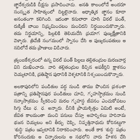
జ్ఞానేశ్వరుడికి దీక్షను ప్రసాదించాడు. అనతి కాలంలోనే అందరూ
సంస్కృత సాహిత్యంలో దిట్టలైనారు. ఆధ్యాత్మిక జ్ఞానం కూడా
అనంతంగా కలిగింది. ఇదంతా కనులారా చూసి విఠల్ పంత్,
రుక్మిణీ బాయి నిష్క్రమించటం మంచిదని నిర్ణయించుకొన్నారు.
తమ నిర్ణయాన్ని, పిల్లలికి తెలియచేసి ప్రయాగ పుణ్యక్షేత్రానికి
వెళ్ళారు. త్రివేణి సంగమంలో స్నానం చేసి ఆ పుణ్యదంపతులు ఆ
నదిలోనే తమ ప్రాణాలు విడిచారు.
త్ర్యంబకేశ్వరంలో ఉన్న విఠల్ పంత్ పిల్లలు తల్లితండ్రుల మరణవార్త
విని దుఃఖించారు. వారి తల్లితండ్రుల కిచ్చిన అపకీర్తిని క్షాళనం
చెయ్యటానికి, ప్రతిష్టాన పురానికి వెళ్ళటానికి నిశ్చయించుకొన్నారు.
అలకాపురిలోని పండితుల వద్ద నుండి తాము పొందిన ప్రశంశా
పత్రాన్ని ప్రతిష్ఠానపుర పండితులు చూచి, గృహస్థాశ్రమం నుండి
సన్యాసాశ్రమం స్వీకరించి మరల గృహస్థ జీవనం ఎంచుకోవటం
సిగ్గు చేటు ఛ. ఛ. అన్నారు. దీనికి ప్రాయశ్చిత్తం ఏమిటి అంటే,
జీవిత కాలమంతా మంచి పనులు చేస్తూ అహర్నిశలు హరినామ
భజన చెయ్యటం అని తీర్పు చెప్పి, నివృత్తినాధుడు కోరినట్టుగా
‘శుద్ధి’ పత్రం ఇవ్వటానికి నిరాకరించారు. అంతే కాక ‘శుద్ధి’ పత్రం
కోరినందుకు ఆ చిన్నారులను ఆ సభలోని వారు హేళన చేసి