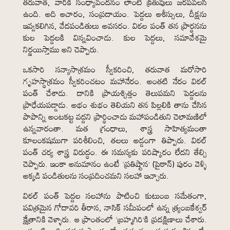
తరువాత, వారికి సంధ్యావందనం లాంటి క్రతువులు జరపవలసి
ఉంది. అది ఆచారం, సంప్రదాయం. పెద్దలు ఆశీస్సులు, దీక్షను
ఇవ్వకలిగిన, వేదపండితులు అవసరం. విఠల పంత్ తన ప్రార్ధనను
కుల పెద్దలకి విన్నవించాడు. కుల పెద్దలు, సమావేశమై
నిర్ణయిస్తాము అని చెప్పారు.
ఒకసారి సన్యాసాశ్రమం స్వీకరించి, తరువాత మరోసారి
గృహస్థాశ్రమం స్వీకరించటం మహానేరం. అంతటి నేరం విఠల్
పంత్ చేశాడు. దానికి ప్రాయశ్చిత్తం తెలుపమని పెద్దలను
ప్రాధేయపడ్డాడు. అభం శుభం తెలియని తన పిల్లలికి తాను చేసిన
పాపాన్ని అంటకట్ట వద్దని ప్రార్థించాడు మహాపండితుని చెలామణిలో
ఉన్నవారంతా. మత గ్రంధాలు, శాస్త్ర సాహిత్యమంతా
కూలంకషముగా పరిశీలించి, తలలు అడ్డంగా తిప్పారు. విఠల్
పంత్ చర్య శాస్త్ర విరుద్ధం. ఈ సమస్యకు పరిష్కారం లేదని తేల్చి
చెప్పారు. ఇంకా అనుమానం ఉంటే ‘ప్రతిష్టాన’ (పైఠాన్) పురం వెళ్ళి
అక్కడి పండితులను సంప్రదించమని సలహా ఇచ్చారు.
విఠల్ పంత్ పెద్దల సలహాను పాటించి కుటుంబ సమేతంగా,
పవిత్రమైన గోదావరి తీరాన, నాసిక్ సమీపంలో ఉన్న త్ర్యంబకేశ్వర్
క్షేత్రానికి వెళ్ళారు. ఆ ప్రాంతంలో ‘బ్రహ్మగిరి’కి ప్రదక్షిణాలు చేశారు.