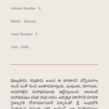
Volume Number : 5
Month : January
Issue Number : 1
Year : 2006
(పుణ్యభూమి, కర్మభూమి అయిన ఈ భారతావని ఎన్నోయుగాల
నుండి ఎంతో మంది అవతారమూర్తులకు, ఋషులకు, యోగులకు,
అవధూతలైన మహాపురుషులకు పుట్టినిల్లయింది. అటువంటి
మహాపురుషుల పవిత్ర చరిత్ర పఠనం ఆధ్యాత్మిక వికాసానికి మానసిక
చైతన్యానికి దోహదపడగలదనే విశ్వాసంతో శ్రీ చంద్రమౌళి
వెంకటకృష్ణ క్లుప్తంగా వ్రాసి అందించే యీ మహాపురుషులు