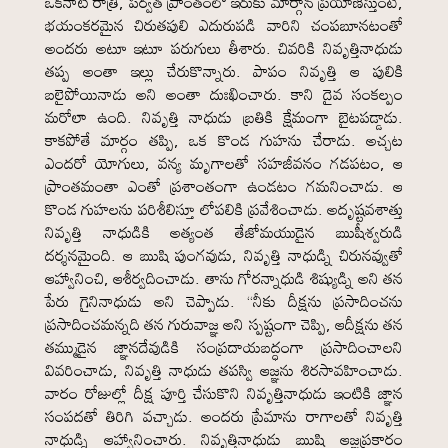
ఒకనాటి రాత్రి, పర్వత ప్రాంతంలో ఇరుకు మార్గాన ప్రయాణిస్తుంటే,
భయంకరమైన చిరుతపులి ఎదురుపడి వారిని చంపబూనటంతో
అందరు అటూ ఇటూ పరుగులు తీశారు. చివరికి నివృత్తినాధుడు
తప్ప అంతా ఇల్లు చేరుకొన్నారు. పాపం నివృత్తి ఆ పులికి
బలైపోయినాడు అని అంతా దుఃఖించారు. కాని దైవ సంకల్పం
మరోలా ఉంది. నివృత్తి నాధుడు బ్రతికి క్షేమంగా బైటపడ్డాడు.
కాకపోతే మార్గం తప్పి, ఒక కొండ గుహను చేరాడు. అచ్చట
ఎందరో యోగులు, వన్య మృగాలతో సహజీవనం గడపటం, ఆ
ప్రాంతమంతా ఎంతో ప్రశాంతంగా ఉండటం గమనించాడు. ఆ
కొండ గుహలను పరిశీలిస్తూ లోపలికి ప్రవేశించాడు. అదృష్టవశాత్తు
నివృత్తి నాధుడికి అత్యంత తేజోమయుడైన ఋషీశ్వరుడి
దర్శనమైంది. ఆ ఋషి పుంగవుడు, నివృత్తి నాధుడ్ని చిరునవ్వుతో
ఆహ్వానించి, ఆశీర్వదించాడు. తాను గోరన్నాధుడి శిష్యుడ్ని అని తన
పేరు గైనినాధుడు అని చెప్పాడు. “నీకు దీక్షను ప్రసాదించను
ప్రసాదించమన్నది తన గురువాజ్ఞ అని స్పష్టంగా చెప్పి, ఆదీక్షను తన
తమ్ముడైన జ్ఞానదేవుడికి సంప్రదాయబద్ధంగా ప్రసాదించాలని
వివరించాడు, నివృత్తి నాధుడు తపస్వి ఆజ్ఞను శిరసావహించాడు.
వారం రోజుల్లో దీక్ష పూర్తి చేసుకొని నివృత్తినాధుడు ఇంటికి జ్ఞాన
సంపదతో తిరిగి వచ్చాడు. అందరు ప్రేమాను రాగాలతో నివృత్తి
నాధుడ్ని ఆహ్వానించారు. నివృత్తినాధుడు ఋషి ఆజ్ఞప్రకారం