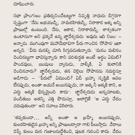
దూషించారు.
సభా ప్రాంగణం ప్రతిధ్వనించేటట్టుగా నివృత్తి నాధుడు బిగ్గరగా
స్పష్టంగా “నేను అభయుడ్ని, నామరహితుడ్ని, నిరాకార ఆత్మ అన్ని
ప్రాణుల్లో ఉంటుంది. నేను, ఆకార, నిరాకారుడ్ని. శాశ్వతంగా
ఉంటానుగా అని ప్రక్కనే ఉన్న జ్ఞానేశ్వరుడు ‘అవును ఇది నిజం’ –
అన్నాడు. ముగింపుగా మహామేధావిగా పేరు గాంచిన ‘సోపాన’ ఇలా
అన్నది. “వీరు మనల్ని చూసి సిగ్గుపడుతున్నారు. “మనం మలినం
చెందినట్టుగా భావిస్తున్నారు కాని పరిశుద్ధత అంటే అర్థం ఏమిటి?
పాండవులు, ఋషులు వ్యాసుడు, వాల్మీకి, ఏ కులానికి
చెందినవారు?’ జ్ఞానేశ్వరుడు, తన చెల్లెలు సోపానను సమర్థిస్తూ
అడిగాడు – “పేరులో ఏముంది? ఏదీ బ్రహ్మ సృష్టికి ఆవల
లేనప్పుడు, అంతా ఆయనే అయినప్పుడు, నా ఆత్మ నీ ఆత్మకి కాని, ఆ
ఎద్దు ఆత్మకి భిన్నమైంది కాదు”. జ్ఞానేశ్వరుడు అన్నమాటకు,
పండితులు అతన్ని ఎత్తి పొడుస్తూ, అలాగైతే “ఆ ఎద్దు వేదం
చదువుతుందా” అని సవాలు విసిరారు.
“తప్పకుండా… అన్నీ అంతా ఆ బ్రహ్మే అయినప్పుడు,
కులరహితుడైన బ్రహ్మ అన్ని ప్రాణులద్వారా గాలి పీలుస్తాడు. వేదాలు
చెప్పే కులం మన గుణాలనుద్దేశించి, పుటక గురించి కాదు. వేదం