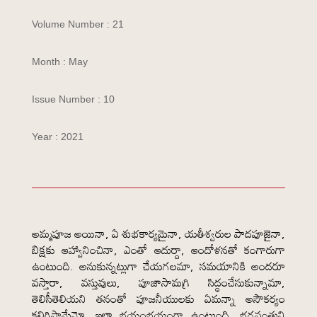
Volume Number : 21
Month : May
Issue Number : 10
Year : 2021
అమ్మపూజ అయినా, ఏ శుభకార్యమైనా, యతీశ్వరుల పాదపూజైనా,
బిక్షకు ఆహ్వానించినా, ఎంతో ఆదుర్దా, ఆందోళనతో కంగారుగా
ఉంటుంది. అనుకున్నట్లుగా చేయగలమా, సమయానికి అందరూ
వస్తారా, వస్తువులు, పూజాసామగ్రి సిద్ధంచేసుకున్నామా,
తెలిసీతెలియని తనంతో పూజనీయులకు ఏమన్నా అసౌకర్యం
కలిగిస్తామేమో. ఇలా భయంభయంగా ఉంటుంది. భగవంతుని