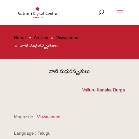
Home
Articles
Viswajanani
నాటి మధురస్మృతులు
నాటి మధురస్మృతులు
Valluru Kanaka Durga
Magazine :
Viswajanani
Language : Telugu