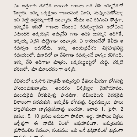
మా అత్తగారు తనచేతి బంగారు గాజులు జత తీసి అమ్మచేతిలో
పెట్టారు. అమ్మ ఒక్కక్షణం గాజులవంక చూచి, ‘నువ్వుంచుకోమ్మా’
అని మళ్లీ అత్తయ్యగారికే యిచ్చారు. మేము అవి కరిగించి క్రొత్తగా,
అమ్మచేతి ఆదితో గాజులు చేయించి సమర్పిద్దామని ఆలోచించి
వసుంధర అక్కయ్యని అమ్మచేతి గాజు ఆదికి యిమ్మని అడిగితే,
అక్కయ్య ఎర్రని మట్టిగాజు యిచ్చారు. ఏ కారణంచేతో తెలీదు ఆ
సమర్పణ జరగలేదు. అమ్మ ఆలయప్రవేశం విగ్రహప్రతిష్ట
సమయంలో, పునాదిలో నా చేతిగాజు సమర్పించే భాగ్యం కలిగింది.
అమ్మ చేతి ఆదిగాజు మాత్రం, ఒక్కపట్టుబట్టలో చుట్టి, చక్కటి
భరిణలో, ‘మా మూలధనం’గా ఉన్నది.
జీవితంలో ఒక్కసారి మాత్రమే అమ్మచల్లని చేతులు మీదుగా భోగిపళ్లు
పోయించుకున్నాము. అందరం చిన్నపిల్లల మైపోయాము.
ముందువైపు చీరకుచ్చెళ్లు పొడవుగా, పమిటచెంగు వెనకవైపు
విశాలంగా పరచుకుని, అమ్మచేతి భోగిపళ్లు, చిల్లరడబ్బులు, పూలు
దొర్లిపోకుండా జాగ్రత్తపడేవాళ్లు అందరూ. ఆనాటి 1. పైసా, 2
పైసలు, 5, 10 పైసలు అరుదుగా పావలా, అర్ధ, రూపాయి బిళ్లలు
ఇన్నేళ్లుగా ఈ నాటికి ఎంతో అపురూపంగా, అమ్మమనకు
ప్రసాదించిన ‘సిరులూ, సంపదలు’ అవి అనే భక్తిభావంతో భద్రంగా