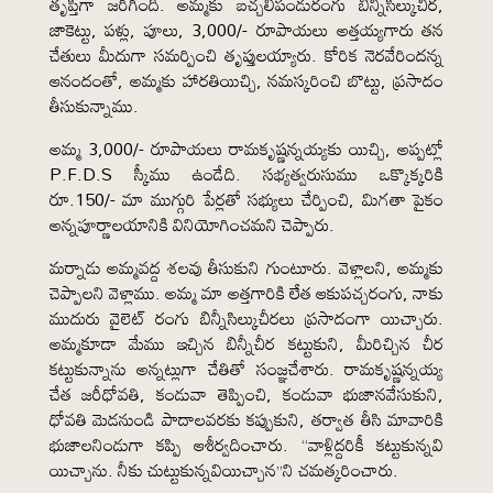
తృప్తిగా జరిగింది. అమ్మకు బచ్చలిపండురంగు బిన్నిసిల్కుచీర,
జాకెట్టు, పళ్లు, పూలు, 3,000/- రూపాయలు అత్తయ్యగారు తన
చేతులు మీదుగా సమర్పించి తృప్తులయ్యారు. కోరిక నెరవేరిందన్న
ఆనందంతో, అమ్మకు హారతియిచ్చి, నమస్కరించి బొట్టు, ప్రసాదం
తీసుకున్నాము.
అమ్మ 3,000/- రూపాయలు రామకృష్ణన్నయ్యకు యిచ్చి, అప్పట్లో
P.F.D.S స్కీము ఉండేది. సభ్యత్వరుసుము ఒక్కొక్కరికి
రూ.150/- మా ముగ్గురి పేర్లతో సభ్యులు చేర్పించి, మిగతా పైకం
అన్నపూర్ణాలయానికి వినియోగించమని చెప్పారు.
మర్నాడు అమ్మవద్ద శలవు తీసుకుని గుంటూరు. వెళ్లాలని, అమ్మకు
చెప్పాలని వెళ్లాము. అమ్మ మా అత్తగారికి లేత ఆకుపచ్చరంగు, నాకు
ముదురు వైలెట్ రంగు బిన్నీసిల్కుచీరలు ప్రసాదంగా యిచ్చారు.
అమ్మకూడా మేము ఇచ్చిన బిన్నీచీర కట్టుకుని, మీరిచ్చిన చీర
కట్టుకున్నాను అన్నట్లుగా చేతితో సంజ్ఞచేశారు. రామకృష్ణన్నయ్య
చేత జరీధోవతి, కండువా తెప్పించి, కండువా భుజానవేసుకుని,
ధోవతి మెడనుండి పాదాలవరకు కప్పుకుని, తర్వాత తీసి మావారికి
భుజాలనిండుగా కప్పి ఆశీర్వదించారు. “వాళ్లిద్దరికీ కట్టుకున్నవి
యిచ్చాను. నీకు చుట్టుకున్నవియిచ్చాన”ని చమత్కరించారు.