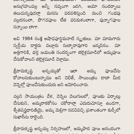
అనుగ్రహంవల్ల అన్నీ సవ్యంగా జరిగి, ఆయా సందర్భాలు
తలుచున్నపుడల్లా మనసు పరవశిస్తుంది మంచి గంధపు
చల్లదనంలా, పొగడపూల లేత పరిమళంలాగా, పున్నాగపూల
సన్నాయి లాగా.
అవి 1984 సం|| ఆషాఢపూర్ణిమనాటి స్మృతులు. మా మామగారు
స్వర్గీయ డాక్టరు వల్లూరు సుబ్బారావుగారి జన్మదినం. మా
అత్తగారికి, భర్త జయంతి సందర్భంగా జిల్లెళ్లమూడిలో అమ్మపూజ
చేసుకోవాలని జిల్లెళ్లమూడి వెళ్లాము.
శ్రీరామకృష్ణ అన్నయ్యతో ఇలా అమ్మ పూజచేసు
కోవాలనుకుంటున్నాము అని చెబితే, సాయింత్రం డాబా మీద
వెన్నెల్లో పూజచేసుకుందురు అని ఆమోదించారు.
చల్లని సాయంత్రం వేళ, వెన్నెల వెలుగులలో, పూజకు ఏర్పాట్లు
చేసుకుని, అమ్మరాకకోసం చకోరాల్లా ఎదురుచూస్తూ ఉండగా,
శ్వేతవస్త్రధారిణియై, అమ్మ మెల్లిగా నడచివచ్చి ప్రశాంతంగా కుర్చీలో
సుఖాసీను రాలైంది.
శ్రీరామకృష్ణ అన్నయ్య నిర్వహణలో, అమ్మపాద పూజ ఆనందంగా