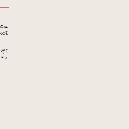
 పథకం
ఇందలి
్గొని
0/-ను