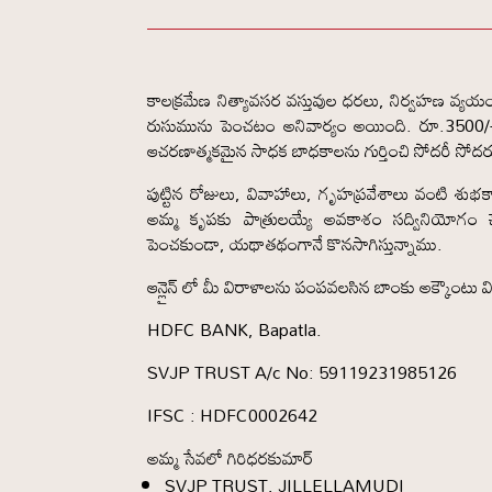
కాలక్రమేణ నిత్యావసర వస్తువుల ధరలు, నిర్వహణ వ్యయం
రుసుమును పెంచటం అనివార్యం అయింది. రూ.3500/
ఆచరణాత్మకమైన సాధక బాధకాలను గుర్తించి సోదరీ సోద
పుట్టిన రోజులు, వివాహాలు, గృహప్రవేశాలు వంటి శుభకా
అమ్మ కృపకు పాత్రులయ్యే అవకాశం సద్వినియోగం చే
పెంచకుండా, యథాతథంగానే కొనసాగిస్తున్నాము.
ఆన్లైన్ లో మీ విరాళాలను పంపవలసిన బాంకు అక్కౌంటు వ
HDFC BANK, Bapatla.
SVJP TRUST A/c No: 59119231985126
IFSC : HDFC0002642
అమ్మ సేవలో గిరిధరకుమార్
SVJP TRUST, JILLELLAMUDI