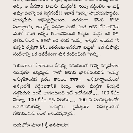
తెచ్చి, ఆ బీదవారి పులుసు ముద్దలోకి నెయ్యి వడ్డించిన అ”బుల్లి
అమ్మ” మనస్సెంత పెద్దదండీ!! ఆనాడే “అమ్మ” హృదయమార్దవం,
మాతృప్రేమ అభివ్యక్తమైనాయి. ఆదరంగా కొసరి కొసరి
పదార్థాలను, అన్నాన్నీ వడ్డిస్తూ ఉంటే ఎంత ఆకలి లేనివారికైనా
ఎంతో కొంత అన్నం తినాలనిపించక తప్పదు. వడ్డన ఒక కళ.
శైశవంనుంచే ఆ కళలో ఆరి తేరిన “అమ్మ” అన్నద’. అందుకే “నీ
కున్నది తృప్తిగా తిని, ఇతరులకు ఆదరంగా పెట్టుకో” అనే మహత్తర
సందేశాన్ని ఒక ఉపదేశంగా మన కందించింది “అమ్మ”.
“తరంగాలు” పారాయణ చేస్తున్న సమయంలో కొన్ని సన్నివేశాలు
చదువుతూ ఉన్నప్పుడు నాలో కలిగిన భావపరంపరకు “అమ్మ”
అనుగ్రహించిన ప్రేరణ కారణం కాగా… అన్నపూర్ణాలయంలో
అన్నంలోకి వడ్డించడానికి నెయ్యి, ఆఖరి ముద్దగా తియ్యటి
గడ్డపెరుగు ఉంటే బాగుంటుంది అనే ఆలోచనతో…. 100 కేజీల
నెయ్యీ, 100 కేజీల గడ్డ పెరుగూ…. 100 వ సంవత్సరంలోకి
అడుగుపెడుతున్న “అమ్మ”కు నైవేద్యంగా సమర్పించుకో
గలిగినందుకు ఎంతో ఆనందిస్తున్నాను.
జయహోూ మాతా! శ్రీ అనసూయా!