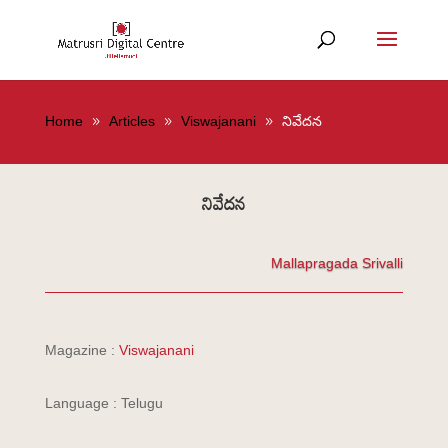
Home
Articles
Viswajanani
నివేదన
నివేదన
Mallapragada Srivalli
Magazine :
Viswajanani
Language : Telugu