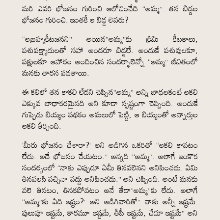
మరి ఎవరి భోజనం గురించి ఆలోచించేది “అమ్మ”. తన బిడ్డల
భోజనం గురించి. ఇంతకీ ఆ బిడ్డ లెవరు?
“ఆబ్రహ్మకీటజనని” అయిన”అమ్మ”కు క్రిమి కీటకాలు,
పశుపక్ష్యాదులతో సహా అందరూ బిడ్డలే. అందుకే పశువులకూ,
పక్షులకూ ఆహారం అందించిన సందర్భాలెన్నో “అమ్మ” జీవితంలో
మనకు తారస పడతాయి.
ఈ కలిలో తన కాకలి లేదని చెప్పిన”అమ్మ” అన్ని బాధలకంటే ఆకలి
ఎక్కువ బాధాకరమైనది అని కూడా స్పష్టంగా చెప్పింది. అందుకే
గుప్పెడు బియ్యం పథకం అమలులో పెట్టి, ఆ బియ్యంతో అన్నార్తుల
ఆకలి తీర్చింది.
‘మీరు భోజనం చేశారా?’ అని అడిగిన ఒకరితో “ఆకలి కావటం
లేదు. అదే భోజనం చేయటం.” అన్నది “అమ్మ”. అలాగే ఇంకొక
సందర్భంలో “నాకు ఎప్పుడూ ఏమీ తినవలెనని అనిపించదు. ఏమి
తినవలసి వచ్చినా వద్దు అనిపించదు.” అని చెప్పింది. అంటే మనకు
వలె తినటం, తినకపోవటం అనే తేడా”అమ్మ”కు లేదు. అలాగే
“అమ్మ”కు ఏది ఇష్టం?’ అని అడిగివారితో” నాకు అన్నీ ఇష్టమే.
పులుపూ ఇష్టమే, కారమూ ఇష్టమే, తీపీ ఇష్టమే, చేదూ ఇష్టమే” అని