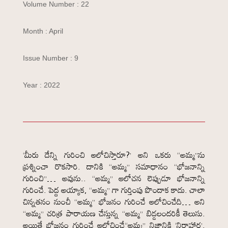
Volume Number : 22
Month : April
Issue Number : 9
Year : 2022
‘మీరు దేన్ని గురించి ఆలోచిస్తారూ?’ అని ఒకరు “అమ్మ”ను
ప్రశ్నించా రొకసారి. దానికి “అమ్మ” సమాధానం “భోజనాన్ని
గురించి”… అవును.. “అమ్మ” ఆలోచన లెప్పుడూ భోజనాన్ని
గురించే. పెద్ద అయ్యాక, “అమ్మ” గా గుర్తింపు పొందాక కాదు. చాలా
చిన్నతనం నుంచీ “అమ్మ” భోజనం గురించే ఆలోచించేది… అని
“అమ్మ” చరిత్ర పారాయణ చేస్తున్న “అమ్మ” బిడ్డలందరికీ తెలుసు.
అయితే భోజనం గురించే ఆలోచించే“అమ్మ” నిజానికి ‘నిరాహార’.