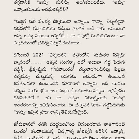
తగ్గడానికి “అమ్మ” మనస్సు అంగీకరించలేదు. “అమ్మ”
అవ్యాజకరుణకు అవధులెక్కడివి?
“మజ్జిగ మరీ పలచనై చిక్కకుండా ఉన్నాయి నాన్నా. ఎప్పటికైనా
వడ్డనలోకి గడ్డపెరుగును వడ్డించ గలిగితే అదే నాకు ఆనందం”
అన్న అమ్మ మాటలు ఇప్పటికీ : నా చెవుల్లో గింగురుమంటూ నా
హృదయంలో ప్రతిధ్వనిస్తూనే ఉంటాయి.
డిసెంబర్ 2021 “విశ్వజనని” పత్రికలోని ‘మమతల పెన్నిధి’
వ్యాసంలో…… “ఉత్సవ సందర్భా లలో అయినా గడ్డ పెరుగు
వడ్డిస్తే, శ్రీకృష్ణుడు గోపబాలురతో చల్దులారగించినట్లు పిల్లలు
వేళ్ళమధ్య చుట్టుకున్న పెరుగును ఆనందంగా తింటుంటే
కనువిందుగా ఉంటుందని మావారితో అన్నారు. అది మొదలు
ఎప్పుడు మాకు భోజనాలు పెట్టుకునే అవకాశం వచ్చినా అగ్రస్థానం
గడ్డపెరుగుకే..” అని డా. ఉప్పల వరలక్ష్మిగారు “అమ్మ”
అంతరంగాన్ని ఆవిష్కరించారు. ఈ ప్రస్తావన కూడా గడ్డపెరుగుకు
“అమ్మ” ఇచ్చిన ప్రాధాన్యాన్ని తెలియచేస్తోంది.
జోరువానలో తడిసి ముద్దయిపోయి చిదంబరరావు తాతగారింటి
పంచలో తలదాచుకున్న బిచ్చగాళ్ళ జోలెల్లోని తడిసిన అన్నాన్ని
తీసేసి, ఇంటిలోనుంచి అన్నం, పులుసులతో పాటు నేతిగిన్నె కూడా