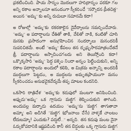
ప్రకటించింది. పాయ సాన్నం మొదలుగా హరిద్రాన్నం వరకూ గల
అన్ని రకాల అన్నాలనూ ఆనందంగా స్వీకరించే “సర్వౌదన ప్రీతచిత్త”
అయిన “అమ్మ” కు అన్ని రుచులూ సమానమే కదా!
ఆ రోజుల్లో “అమ్మ”కు రకరకాలైన నైవేద్యాలను సమర్పించేవారు.
“అమ్మ” ఆ పదార్థాలను చేతితో తాకి, వేలితో నాకి, కంటితో చూసి
మనకు ప్రసాదంగా అనుగ్రహించిన సందర్భాలు మనందరికీ
సుపరిచితమే. అంటే “అమ్మ” కేవలం తన దృష్ప్రసారమాత్రంచేతనే
శ్రీ పదార్థాలను ఆస్వాదించగలదు అని తెలుస్తోంది కదా!
ఒక్కొక్కసారి “అమ్మ” పెద్ద పళ్ళెం నిండా అన్నం పెట్టించుకుని, అన్ని
రకాల పదార్థాలను అందులో కలిపి, ఆ మిశ్రమ అన్నాన్ని అందరికీ
ముద్దలుగా పెట్టడం, ఆ ముద్దలను అమృతప్రాయంగా మనం
స్వీకరించడం అనుభవైకవేద్యమే తప్ప మాటల కందనిది.
ఒకసారి రాత్రివేళ “అమ్మ”కు కడుపులో మంటగా అనిపించింది.
అప్పుడు“అమ్మ” ఒక గ్లాసుడు మజ్జిగ తెప్పించుకుని తాగింది.
అందువల్ల మర్నాడు ఉదయం “అమ్మ”ను ‘మజ్జిగ తాగుతావా
అమ్మా’ అని అడిగితే “మజ్జిగ (భోజనాలు చేసే) వాళ్ళకే చాలటం
లేదుటమ్మా! ఎందుకు? వద్దులే..” అన్నది. తన కడుపు మంట నైనా
ఓర్చుకోవడానికి ఇష్టపడింది కానీ తన బిడ్డలకు ఒక్క గ్లాసుడు మజ్జిగ