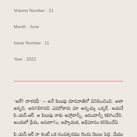
Volume Number : 21
Month : June
Issue Number : 11
Year : 2022
“అరే! దాశరధీ” – అనే పిలుపు దూరవాణిలో వినిపించింది. అలా
అన్నది, అనగలిగినది ఎవరోకాదు మా అన్నయ్య ఒక్కడే. ఆయనే
పి.యస్.ఆర్. ఆ పిలుపు నాకు ఆహ్లాదాన్నీ, ఆనందాన్నీ కలిగించేది.
అందులో ప్రేమ, అనురాగం, ఆప్యాయత, అభిమానం కనిపించేవి.
పి.యస్.ఆర్ నా కంటే ఒక సంవత్సరము రెండు నెలలు పెద్ద. మేము