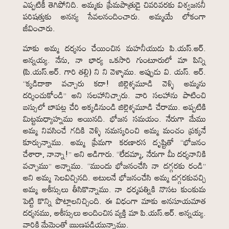
ఎప్పటికీ తెగిపోనిది. అమ్మకు ప్రేమపాత్రుడై చివరివరకు విశ్వజననీ
పరిషత్తుకు అనన్య సేవలనందించారు. అమ్మయే లోకంగా
జీవించారు.
మాకు అమ్మ దర్శనం చేయించిన మహనీయుడు పి.యస్.ఆర్.
అన్నయ్య. నేను, నా భార్య ఒకసారి గుంటూరులో మా పిన్ని
(పి.యస్.ఆర్. గారి తల్లి) ని ని వెళ్ళాము. అప్పుడు వి. యస్. ఆర్.
“క్కడిదాకా వచ్చారు కదా! జిల్లెళ్ళమూడి వెళ్ళి అమ్మను
దర్శించుకోండి” అని సలహానిచ్చారు. వారి సలహాను పాటించి
బస్సులో బాపట్ల చేరి అక్కడినుండి జిల్లెళ్ళమూడి చేరాము. అప్పటికి
మిట్టమధ్యాహ్నము అయినది. భోజన సమయం. నేరుగా మేము
అమ్మ నివసించే గదికి వెళ్ళి నమస్కరించి అమ్మ మంచం ప్రక్కనే
కూర్చున్నాము. అమ్మ ప్రేమగా కరణారస దృష్టితో “భోజనం
చేశారా, నాన్నా!” అని అడిగారు. “లేదమ్మా, నేరుగా మీ దర్శనానికి
వచ్చాము” అన్నాము. “ముందు భోజనంచేసి నా దగ్గరకు రండి”
అని అమ్మ సెలవిచ్చినది. అటులనే భోజనంచేసి అమ్మ దగ్గరకువచ్చి
అమ్మ ఆశీస్సులు తీసికొన్నాము. నా ధర్మపత్నికి నొసట కుంకుమ
పెట్టి కొన్ని పొట్లాలనిచ్చింది. ఈ విధంగా మాకు అనసూయమాత
దర్శనము, ఆశీస్సులు అందించిన వ్యక్తి మా పి.యస్.ఆర్. అన్నయ్య.
వారికి మేమెంతో ఋణపడియున్నాము.