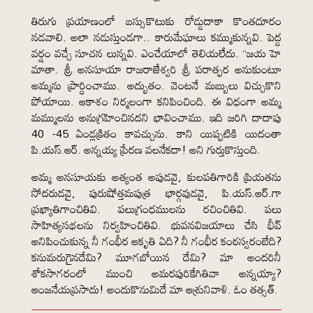
తిరుగు ప్రయాణంలో బస్సుకొటుకు రోడ్డుదాకా కొంతదూరం
నడవాలి. అలా నడుస్తుండగా.. కారుమేఘాలు కమ్ముకున్నవి. పెద్ద
వర్షం వచ్చే సూచన లున్నవి. ఎంచేయాలో తెలియలేదు. “జయ హె
మాతా. శ్రీ అనసూయా రాజరాజేశ్వరి శ్రీ పరాత్పర అనుకుంటూ
అమ్మను ప్రార్ధించాము. అద్భుతం. వెంటనే మబ్బులు విచ్చుకొని
పోయాయి. ఆకాశం నిర్మలంగా కనిపించింది. ఈ విధంగా అమ్మ
మమ్ములను అనుగ్రహించినదని భావించాము. ఇది జరిగి దాదాపు
40 -45 ఏండ్లక్రితం కావచ్చును. కాని యిప్పటికి యిదంతా
పి.యస్.ఆర్. అన్నయ్య ప్రేరణ వలనేకదా! అని గుర్తుకొస్తుంది.
అమ్మ అనసూయకు అత్యంత అపుడవై, కులపతిగారికి ప్రియతను
సోదరుడవై, పురుషోత్తమపుత్ర భార్గవుడవై, పి.యస్.ఆర్.గా
ప్రఖ్యాతిగాంచితివి. పలుగ్రంధములను రచించితివి. పలు
సాహిత్యసభలను నిర్వహించితివి. భువనవిజయాలు చేసి భీవ్
అనిపించుకున్న నీ గంభీర ఆకృతి ఏది? నీ గంభీర కంఠస్వరంబేది?
కనుమరుగైనదేమి? మూగబోయిన దేమి? మా అందరినీ
శోకసాగరంలో ముంచి అమరపురికేగితివా అన్నయ్యా?
ఆంజనేయప్రసాదు! అందుకొనుమిదే మా ఆశ్రునివాళి. ఓం తత్సత్.