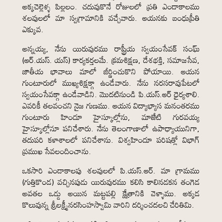
అక్కచెల్లెళ్ళ పిల్లలం. చదువుకొనే రోజులలో ప్రతి ఎండాకాలము
శలవులలో మా స్వగ్రామానికి వచ్చేవారు. ఆయనకు బంధుప్రీతి
ఎక్కువ.
అన్నయ్య, నేను యిరువురము రాష్ట్రీయ స్వయంసేవక్ సంఘ్
(ఆర్.యస్. యస్) కార్యకర్తలమే. క్రమశిక్షణ, దేశభక్తి, సమాజసేవ,
జాతీయ భావాలు మాలో జీర్ణించుకొని పోయాయి. ఆయన
గుంటూరులో ముఖ్యశిక్షక్గా ఉండేవారు. నేను నరసరావుపేటలో
స్వయంసేవక్గా ఉండేవాడిని. మొదటినుండి పి.యస్.ఆర్ ధైర్యశాలి.
ఎవరికీ తలవంచని నైజ గుణము. ఆయన విద్యాభ్యాస మనంతరము
గుంటూరు హిందూ హైస్కూల్లోను, మాజేటి గురవయ్య
హైస్కూల్లోనూ పనిచేశారు. నేను తెలంగాణాలో ఉపాధ్యాయునిగా,
తదుపరి కళాశాలలో పనిచేశాను. విశ్వహిందూ పరిషత్లో విభాగ్
ప్రముఖ సేవలందించాను.
ఒకసారి ఎండాకాలపు శలవులలో పి.యస్.ఆర్. మా గ్రామము
(గుత్తికొండ) వచ్చినపుడు యిరువురము కలిసి కాలినడకన తంగెడ
అవతల ఒడ్డు అయిన మట్టపల్లి క్షేత్రానికి వెళ్ళాము. అక్కడ
కొలువున్న శ్రీలక్ష్మీనరసింహస్వామి వారిని దర్శించదలచి చేరితిమి.