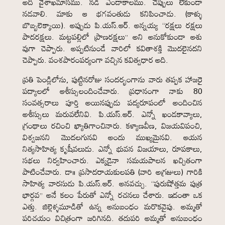
అది వైశాఖమాసము. నడి ఎండాకాలము. చెప్పులు లేకుండా
నడవాలి. మాకు ఆ భగవంతుడు కనిపించాడు. (కాళ్ళు
బొబ్బలెక్కాయి). అప్పుడు పి.యస్.ఆర్. అన్నయ్య “రక్షలు రక్షలు
పాదరక్షలు. మట్టపల్లిలో ప్రాణరక్షలు” అని అనుకోకుండా ఆశు
వుగా చెప్పారు. అప్పటినుండే వారిలో కవితాశక్తి మొదలైనదని
చెప్పారు. వంశపారంపర్యంగా వచ్చిన కవిత్వధార అది.
ప్రతి పెండ్లిలోను, పుట్టినరోజు సందర్భంగాను వారు తప్పక హాజరై
పద్యాలలో ఆశీస్సులందించేవారు. ప్రధానంగా నాకు 80
సంవత్సరాలు పూర్తి అయినప్పుడు పద్యరూపంలో అందించిన
అశీస్సులు మరువలేనివి. పి.యస్.ఆర్. ఎన్నో ఖండకావ్యాలు,
గ్రంథాలు రచించి ఖ్యాతిగాంచినారు. కళ్యాణవీణ, విజయవిపంచి,
విశ్వజనని మొదలగునవి అందు ముఖ్యమైనవి. ఆయన
నిత్యసాహిత్య కృషీవలుడు. ఎన్నో భువన విజయాలు, రూపకాలు,
సభలు నిర్వహించారు. ఎక్కడైనా సమయపాలన ఖచ్చితంగా
పాటించేవారు. డా॥ ప్రసాదరాయకులపతి (వారి అగ్రజులు) గారికి
సాహిత్య వారసుడు పి.యస్.ఆర్. అనవచ్చు. “పురుషోత్తమ పుత్ర
భార్గవ” అనే కలం పేరుతో ఎన్నో రచనలు చేశారు. ఇదంతా ఒక
ఎత్తు. జిల్లెళ్ళమూడితో ఉన్న అనుబంధం మరొకవైపు. అమ్మతో
పరిచయం విచిత్రంగా జరిగినది. తదుపరి అమ్మతో అనుబంధం