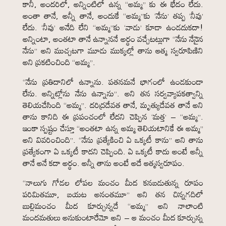
కానీ, అందరిలో, అన్నింటిలో ఉన్న “అమ్మ” కు ఈ భేదం లేదు.
అంతా తానే, అన్నీ తానే, అందుకే “అమ్మ”కు ‘నేను’ తప్ప ‘నీవు’
లేదు. ‘నీవు’ అనేది లేని “అమ్మ”కు ‘వాడు’ కూడా ఉండదుకదా!
అన్నింటా, అంతటా తానే ఉన్నాననే అర్థం వచ్చేటట్లుగా “నేను నేనైన
నేను” అని ముచ్చటగా మూడు ముక్కల్లో తాను ఆత్మ స్వరూపిణిని
అని ప్రకటించింది “అమ్మ”.
“నేను ప్రతిదానిలో ఉన్నాను. పతనమనే భాగంలో ఉండకుండా
లేను. అన్నిట్లోను నేను ఉన్నాను”. అని తన సర్వవ్యాపకత్వాన్ని
తెలియచేసింది “అమ్మ”. దరిద్రదేవత తానే, మృత్యుదేవత తానే అని
తాను కానిది ఈ ప్రపంచంలో లేదని చెప్పిన ‘మత్త’ – “అమ్మ”.
ఇంకా స్పష్టం చేస్తూ “అంతటా ఉన్న అమ్మ తెలియటానికే ఈ అమ్మ”
అని వివరించింది”. “నేను ప్రత్యేకించి ఏ ఒక్కటీ కాను” అని తాను
ప్రత్యేకంగా ఏ ఒక్కటీ కాదని చెప్పింది. ఏ ఒక్కటీ కాదు అంటే అన్నీ
తానే అనే కదా అర్థం. అన్నీ తాను అంటే అదే ఆత్మస్వరూపం.
“నాలుగు గోడల లోపల మంచం మీద కనబడుతున్న రూపం
పరిమితమూ, బయట అనంతమూ” అని తన చిన్నగదిలో
బుల్లిమంచం మీద కూర్చున్నదే “అమ్మ” అని నాలాంటి
మందమతులు అనుకుంటారేమో అని – ఆ మంచం మీద కూర్చున్న