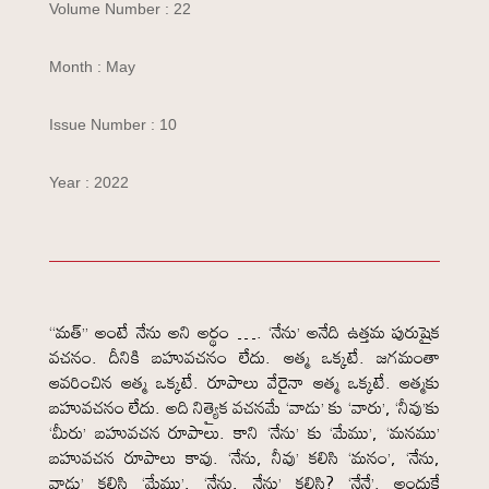
Volume Number : 22
Month : May
Issue Number : 10
Year : 2022
“మత్” అంటే నేను అని అర్థం …. ‘నేను’ అనేది ఉత్తమ పురుషైక
వచనం. దీనికి బహువచనం లేదు. ఆత్మ ఒక్కటే. జగమంతా
ఆవరించిన ఆత్మ ఒక్కటే. రూపాలు వేరైనా ఆత్మ ఒక్కటే. ఆత్మకు
బహువచనం లేదు. అది నిత్యైక వచనమే ‘వాడు’ కు ‘వారు’, ‘నీవు’కు
‘మీరు’ బహువచన రూపాలు. కాని ‘నేను’ కు ‘మేము’, ‘మనము’
బహువచన రూపాలు కావు. ‘నేను, నీవు’ కలిసి ‘మనం’, ‘నేను,
వాడు’ కలిసి ‘మేము’, ‘నేను, నేను’ కలిసి? ‘నేనే’. అందుకే