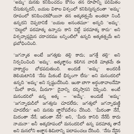
“అమ్మ” మనకు కనిపించడం కోసం తన రూపాన్ని పరిమితం
చేసుకున్నదనీ, బయట విశాల విశ్వంలో కనిపిస్తున్నదంతా “అమ్మ”
రూపంలో కనిపించకపోయినా తన ఆత్మతత్త్వమే అంతటా నిండి
ఉన్నదని చెప్పడానికే “బయట అనంతమూ” అన్నది “అమ్మ”.
“చెట్టులో పరమాత్మ ఉన్నాడు కాని చెట్టే పరమాత్మ కాడు” అని
విశ్వవ్యాప్తమైన చరాచరము లన్నింటిలో ఉన్నది ఆత్మతత్త్వమే అని
ప్రబోధించింది.
“జగన్మాత అంటే జగత్తుకు తల్లి కాదు; జగత్తే తల్లి” అని
నిర్వచించింది “అమ్మ”. ఆత్మజ్ఞానం కలిగిన వారికి మాత్రమే ఈ
వాక్యార్థం బోధపడుతుంది. అందుకే “అమ్మ” అందరికీ
తెలియటానికి “నేను మీకంటే భిన్నంగా లేను” అని మనందరిలో
ఉన్నది “అమ్మ” అని స్పష్టంచేసింది. ఇంకా బాగా అర్థంకావాలనేమో
“మీలో కాదు, మీరుగా” దైవాన్ని దర్శిస్తానని చెప్పింది. అంటే
మనందరిలో ఉన్న ఆత్మ – “అమ్మే”. అందుకే “అమ్మ”
“జగన్నాథుడిలో జగత్తును చూడలేరు; జగత్తులో జగన్నాథుణ్ణి
చూడలేరు” అని మనకు జ్ఞానోపదేశం చేసింది. “మీరంతా నేనే,
మిదంతా నేనే; ఇదంతా నేనే” అని, “మీరు కానిది నేనేదీ కాదు
నాయనా” అనీ ఆత్మరూపంలో మనందరిలో ఉన్న పరమాత్మ తానే
అని మనలోని అజ్ఞాన తిమిరాన్ని పటాపంచలు చేసింది. “నేను నేనైన