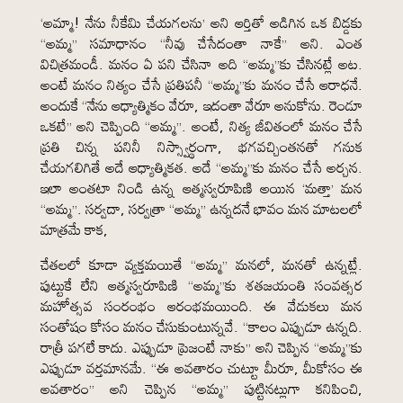
‘అమ్మా! నేను నీకేమి చేయగలను’ అని ఆర్తితో అడిగిన ఒక బిడ్డకు
“అమ్మ” సమాధానం “నీవు చేసేదంతా నాకే” అని. ఎంత
విచిత్రమండీ. మనం ఏ పని చేసినా అది “అమ్మ”కు చేసినట్లే అట.
అంటే మనం నిత్యం చేసే ప్రతిపనీ “అమ్మ”కు మనం చేసే ఆరాధనే.
అందుకే “నేను ఆధ్యాత్మికం వేరూ, ఇదంతా వేరూ అనుకోను. రెండూ
ఒకటే” అని చెప్పింది “అమ్మ”. అంటే, నిత్య జీవితంలో మనం చేసే
ప్రతి చిన్న పనినీ నిస్స్వార్థంగా, భగవచ్చింతనతో గనుక
చేయగలిగితే అదే ఆధ్యాత్మికత. అదే “అమ్మ”కు మనం చేసే అర్చన.
ఇలా అంతటా నిండి ఉన్న ఆత్మస్వరూపిణి అయిన ‘మత్తా’ మన
“అమ్మ”. సర్వదా, సర్వత్రా “అమ్మ” ఉన్నదనే భావం మన మాటలలో
మాత్రమే కాక,
చేతలలో కూడా వ్యక్తమయితే “అమ్మ” మనలో, మనతో ఉన్నట్లే.
పుట్టుకే లేని ఆత్మస్వరూపిణి “అమ్మ”కు శతజయంతి సంవత్సర
మహోత్సవ సంరంభం ఆరంభమయింది. ఈ వేడుకలు మన
సంతోషం కోసం మనం చేసుకుంటున్నవే. “కాలం ఎప్పుడూ ఉన్నది.
రాత్రీ పగలే కాదు. ఎప్పుడూ ప్రెజంటే నాకు” అని చెప్పిన “అమ్మ”కు
ఎప్పుడూ వర్తమానమే. “ఈ అవతారం చుట్టూ మీరూ, మీకోసం ఈ
అవతారం” అని చెప్పిన “అమ్మ” పుట్టినట్లుగా కనిపించి,