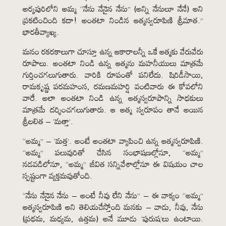
అర్కపురిలోని అమ్మ “నేను నేనైన నేను” (అన్ని నేనులూ నేనే) అని
ప్రకటించింది కదా! అంతటా నిండిన ఆత్మస్వరూపిణి శ్రీమాత.”
భారతీవ్యాఖ్య.
మనం రకరకాలుగా చూస్తూ ఉన్న ఆకారాలన్నీ ఒకే ఆత్మకు వేరువేరు
రూపాలు. అంతటా నిండి ఉన్న ఆత్మను మహనీయులు మాత్రమే
గుర్తించగలుగుతారు. వారికి రూపంతో పనిలేదు. షిరిడీసాయి,
రామకృష్ణ పరమహంస, రమణమహర్షి వంటివారు ఈ కోవలోని
వారే. అలా అంతటా నిండి ఉన్న ఆత్మస్వరూపాన్ని సాధకులు
మాత్రమే దర్శించగలుగుతారు. ఆ ఆత్మ స్వరూపం తానే అయిన
శ్రీలలిత – ‘మత్తా’.
“అమ్మ” – ‘మత్త’. అంటే అంతటా వ్యాపించి ఉన్న ఆత్మస్వరూపిణి.
“అమ్మ” పలువురితో చేసిన సంభాషణల్లోనూ, “అమ్మ”
నడవడిలోనూ, “అమ్మ” జీవిత సన్నివేశాల్లోనూ ఈ విషయం చాల
స్పష్టంగా వ్యక్తమవుతోంది.
“నేను నేనైన నేను – అంటే నీవు లేని నేను” – ఈ వాక్యం “అమ్మ”
ఆత్మస్వరూపిణి అని తెలియచేస్తోంది మనకు – వాడు, నీవు, నేను
(ప్రథమ, మధ్యమ, ఉత్తమ) అనే మూడు ‘పురుష’లు ఉంటాయి.