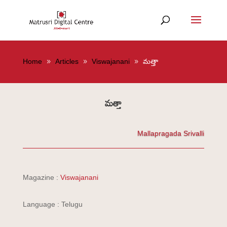
Home
Articles
Viswajanani
మత్తా
మత్తా
Mallapragada Srivalli
Magazine :
Viswajanani
Language : Telugu