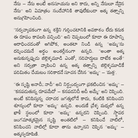
నేను – నేను అంటే అనసూయను అని కాదు, అన్ని నేనులూ నేనైన
నేను” అని ఏమాత్రం సందేహానికి తావులేకుండా ఆత్మ తత్త్వాన్ని
అనుగ్రహించింది.
“సర్వవ్యాపకంగా ఉన్న శక్తిని గుర్తించటానికి అవకాశం లేదు కనుక
ఈ రూపం కావలసి వచ్చింది” అని చెప్పటంలో కూడా ఈ రూపాన్ని
ఆరాధించడంతో ఆగిపోక, అంతటా నిండి ఉన్న “అమ్మ”ను
దర్శించమనే అర్థం అంతర్లీనంగా ఉన్నది. “అంతా ఆత్మ
అనుకున్నప్పుడు జిల్లెళ్ళమూడి ఎంతో, సరిహద్దులు దాటేక అంతే”
అని సర్వత్రా వ్యాపించి ఉన్న ఆత్మ తత్త్వాన్ని జిల్లెళ్ళమూడికే
పరిమితం చేయటం సరికాదనే సూచన చేసిన “అమ్మ” – ‘మత్త’.
“ఈ సృష్టి అనాదీ; నాదీ” అని నిర్ద్వంద్వంగా ప్రకటించిన “అమ్మ” –
“కనపడుతున్న రూపమేదో – కనపడనిదీ అదీ అమ్మే” అని చెప్పింది.
అంటే కనిపిస్తున్న చరాచర జగత్తులోనే కాదు, కంటికి కనిపించని
శూన్యంలో కూడా “అమ్మ” ఉన్నది. అందుకే వ్రేళ్ళ మధ్యలో ఉన్న
ఖాళీ స్థలంలో కూడా “అమ్మ” ఉన్నదని చెప్పింది. స్థావర
జంగమాత్మకమైన సృష్టి అంతటిలో – కనిపించే వాటిలో,
కనిపించని వాటిల్లో కూడా తాను ఉన్నానని చెప్పిన “అమ్మ” –
ఆత్మస్వరూపిణి.