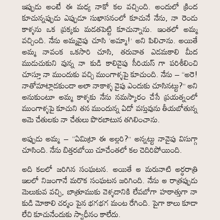
ఇప్పుడు అంటే ఈ మధ్య నాకో కల వచ్చింది. అందులో క్రింద
కూచున్నప్పుడు ఎప్పుడూ సుఖాసనంలో కూచునే నేను, నా రెండు
కాళ్ళను ఒక ప్రక్కకు మడతపెట్టి కూచున్నాను. ఇంతలో అమ్మ
వచ్చింది. నేను అమ్మవైపు చూసి ‘అమ్మా!’ అని పిలిచాను. అయితే
అమ్మ నావంక ఒకసారి చూసి, తరువాత ఎడమకాలి మీద
ముడుచుకుని వున్న నా కుడి కాలివైపు సీరియస్ గా పరిశీలించి
చూస్తూ నా ముందుకు వచ్చి ముంగాళ్ళపై కూచుంది. నేను – “అరె!
నాతోమాట్లాడకుండా అలా నాకాళ్ళ వైపు ఎందుకు చూసినట్టు?” అని
అనుకుంటూ అమ్మ కాళ్ళకు నేను నమస్కారం చేసే ప్రయత్నంలో
ముంగాళ్ళపై కూచుని తన ముందున్న ఏదో వస్తువును తీయబోతున్న
ఆమె చేతులకు నా చేతులు పొరబాటున తగిలించాను.
అప్పుడు అమ్మ – “ఏమిట్రా ఈ అల్లరి?” అన్నట్టు నావైపు విసుగ్గా
చూసింది. నేను బిత్తరబోయి చూచేంతలో కల చెదిరిపోయింది.
అది కలలో జరిగిన సంఘటన. అయితే ఆ మరునాటి అర్ధరాత్రి
ఇలలో నిజంగానే మరొక సంఘటన జరిగింది. నేను ఆ రాత్రప్పుడు
మెలుకువ వచ్చి, బాత్రూముకు వెళ్ళడానికి లేవబోగా హఠాత్తుగా నా
కుడి మోకాలి చర్మం పైన భగభగ మంట రేగింది. పైగా కాలు కూడా
లేచి కూచునేందుకు స్వాధీనం కాలేదు.