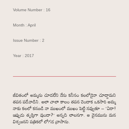
Volume Number : 16
Month : April
Issue Number : 2
Year : 2017
జీవితంలో అమ్మను చూడలేని నేను కనీసం కలలోనైనా చూద్దామని
తపన పడేవాడిని. అలా చాలా కాలం తపన చెందాక ఒకసారి అమ్మ
నాకు కలలో కనబడి నా ముఖంలో ముఖం పెట్టి నవ్వుతూ – “ఏరా!
ఇప్పుడు తృప్తిగా వుందా?” అన్నది లాలనగా. ఆ వైనమును మన
విశ్వజనని పత్రికలో లోగడ వ్రాసాను.