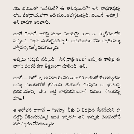
నేను భయంతో “ఇదేమిటి? ఈ కాలికేమైంది?” అని బాధగావున్న
చోట చేత్తోరాయబోగా అది మరింతభగ్గుమన్నది. వెంటనే “అమ్మా!”
అని బాధగా అరిచాను.
అంతే వెంటనే కాలిపై మంట మాయమై కాలు నా స్వాధీనంలోకి
వచ్చింది. “ఇలా ఎందుకైనదబ్బా!” అనుకుంటూ నేను బాత్రూమ్కు
వెళ్ళివచ్చి మళ్ళీ పడుకున్నాను.
అప్పుడు గుర్తుకు వచ్చింది. “నిన్నరాత్రి కలలో అమ్మ ఈ కాలిపై ఈ
భాగం వంకనే కదా తీక్షణంగా చూసింది” అని.
అంటే – ఈరోజు, ఈ సమయానికి నాకాలికి జరగబోయే రుగ్మతను
అమ్మ ముందురోజే గ్రహించి తనకంటి చూపును ఆ భాగంపై
ప్రసరింపజేసి, నేను అట్టే బాధపడకుండానే నయం చేసిందన్న
మాట!
ఆ ఆలోచన రాగానే – “అమ్మా! నీకు ఏ విధమైన సేవచేయని ఈ
బిడ్డపై నీకెందుకమ్మా! ఇంత అక్కర?” అని అమ్మకు మనసులోనే
నమస్కారం చేసుకున్నాను.