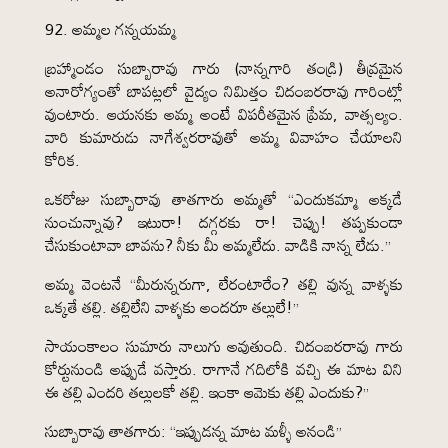
92. అమ్మల గన్నయమ్మ
బ్రహ్మాండం సుబ్బారావు గారు (నాన్నగారి తండ్రి) తీవ్రమైన
అనారోగ్యంతో బాపట్లలో వైద్యం నిమిత్తం చిదంబరరావు గారింట్లో
వుంటారు. ఆయనకు అమ్మ అంటే విపరీతమైన ప్రేమ, వాత్సల్యం.
వారి కుమారుడు నాగేశ్వరరావుతో అమ్మ వివాహం చేయాలని
కోరిక.
ఒకరోజు సుబ్బారావు తాతగారు అమ్మతో “ఎందుకమ్మా అక్కడే
నుంచున్నావు? ఇటురా! దగ్గరకు రా! చెప్పు! తప్పకుండా
చేసుకుంటావా బావను? నీకు మీ అమ్మలేదు. వాడికి నాన్న లేడు.”
అమ్మ వెంటనే “మీరున్నరుగా, లేరంటారేం? తల్లి వున్న వాళ్ళకు
ఒక్కతే తల్లి. తల్లిలేని వాళ్ళకు అందరూ తల్లులే!”
సాయంకాలం సుమారు నాలుగు అవుతుంది. చిదంబరరావు గారు
కోర్టునుండి అప్పుడే వస్తారు. రాగానే గదిలోకి వచ్చి ఈ మాట విని
ఈ తల్లి ఎందరి తల్లులకో తల్లి. ఇంకా ఆమెకు తల్లి ఎందుకు?”
సుబ్బారావు తాతగారు: “ఇప్పుడన్న మాట మళ్ళీ అనండి”