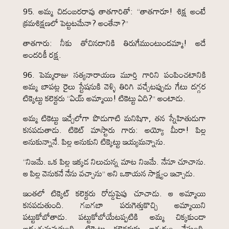
95. అమ్మ చిదంబరరావు తాతగారితో: “తాతగారూ! శిక్ష అంటే
క్రమశిక్షణలో పెట్టటమేనా? అంతేనా?”
తాతగారు: నీకు తోచినదానికి తిరుగేముంటుందమ్మా! అదే
అందరికీ రక్ష.
96. పెమ్మరాజు సత్యనారాయణ మూర్తి గారిని పంపించటానికి
అమ్మ బాపట్ల రైలు స్టేషనుకి వెళ్ళి తిరిగి వచ్చేటప్పుడు గేటు దగ్గర
టిక్కెట్టు కలెక్టరు “ఏయ్ అమ్మాయి! టికెట్టు ఏది?” అంటాడు.
అమ్మ టికెట్టు ఇచ్చేలోగా పొడుగాటి మనిషిగా, తన స్నేహితుడుగా
కనపడుతాడు. టికెట్ మాస్టారు గారు: అయ్యో మీరా! పిల్ల
అనుకున్నానే. పిల్ల అనుకుని టిక్కెట్టు ఇయ్యమన్నాను.
“నిజమే. ఒక పిల్ల ఇక్కడ నిలుచున్న మాట నిజమే. నేనూ చూచాను.
ఆ పిల్ల వెనుకనే నేను వచ్చాను” అని ఒకాయన సాక్ష్యం ఇచ్చాడు.
ఇంతలో టిక్కెట్ కలెక్టరు రోడ్డుపైపు చూచాడు. ఆ అమ్మాయి
కనపడుతుంది. గబగబా పరుగెత్తుకొచ్చి అమ్మాయిని
పట్టుకోబోతాడు. పట్టుకోబోయేటప్పటికి అమ్మ చిక్కకుండా
అదృశ్యమవుతుంది. టిక్కెట్టు కలెక్టరుకు ఆశ్చర్యం వేస్తుంది.