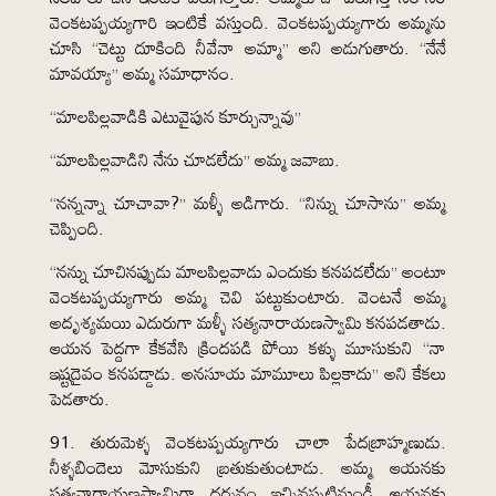
వెంకటప్పయ్యగారి ఇంటికే వస్తుంది. వెంకటప్పయ్యగారు అమ్మను
చూసి “చెట్టు దూకింది నీవేనా అమ్మా” అని అడుగుతారు. “నేనే
మావయ్యా” అమ్మ సమాధానం.
“మాలపిల్లవాడికి ఎటువైపున కూర్చున్నావు”
“మాలపిల్లవాడిని నేను చూడలేదు” అమ్మ జవాబు.
“నన్నన్నా చూచావా?” మళ్ళీ అడిగారు. “నిన్ను చూసాను” అమ్మ
చెప్పింది.
“నన్ను చూచినప్పుడు మాలపిల్లవాడు ఎందుకు కనపడలేదు” అంటూ
వెంకటప్పయ్యగారు అమ్మ చెవి పట్టుకుంటారు. వెంటనే అమ్మ
అదృశ్యమయి ఎదురుగా మళ్ళీ సత్యనారాయణస్వామి కనపడతాడు.
ఆయన పెద్దగా కేకవేసి క్రిందపడి పోయి కళ్ళు మూసుకుని “నా
ఇష్టదైవం కనపడ్డాడు. అనసూయ మామూలు పిల్లకాదు” అని కేకలు
పెడతారు.
91. తురుమెళ్ళ వెంకటప్పయ్యగారు చాలా పేదబ్రాహ్మణుడు.
నీళ్ళబిందెలు మోసుకుని బ్రతుకుతుంటాడు. అమ్మ ఆయనకు
సత్యనారాయణస్వామిగా దర్శనం ఇచ్చినప్పటినుండీ ఆయనకు