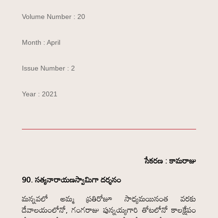
Volume Number : 20
Month : April
Issue Number : 2
Year : 2021
సేకరణ : కామరాజు
90. సత్యనారాయణస్వామిగా దర్శనం
మన్నవలో అమ్మ ప్రతిరోజూ సాధ్యమయినంత వరకు
దేవాలయంలోనో, గంగరాజు పున్నయ్యగారి తోటలోనో కాలక్షేపం