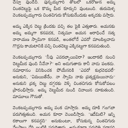
చేస్తూ వుండేది. పున్నయ్యగారి తోటలో ఒకరోజున అమ్మ
చింతచెట్టుపై ఒక కొమ్మ మీద కూర్చుని వుంటుంది. తురుమెళ్ళ
వెంకటప్పయ్యగారు చింతచిగురు కోసుకునేందుకు అక్కడకు వస్తారు.
అమ్మ ఎక్కిన చెట్టు క్రిందకు వచ్చి తల పైకి ఎత్తుతారు. ఆయనకు
అమ్మ అమ్మగా కనపడక, నిత్యమూ ఆయన ఆరాధించే సత్య
నారాయణ స్వామిగా కనపడి, అంతలోనే ఎవరో మాలపిల్లవాడు
గొడ్లను కాయటానికి వచ్చి చింతచెట్టు ఎక్కినట్టుగా కనపడుతుంది.
వెంకటప్పయ్యగారు “నీవు ఎవరబ్బాయివిరా? ఇందాకటి నుంచి
చెట్టుమీద వుంది నీవేనా?” అని అడుగుతారు కానీ వాడు పలకడు.
సమాధానం వినిపించక పోయేసరికి “ఎవరో కుర్రవెధవలే”
అనుకుని, “ఏమయితేనేం. నా స్వామి నాకు ప్రత్యక్షమయినాడు”
అనుకుని ప్రక్క చెట్టు దగ్గరకు వెళ్ళి చింతచిగురు కోసుకోవటం
ప్రారంభిస్తారు. అమ్మ చెట్టుమీద నుండి చివాలున దూకుతుంది.
మామూలు గౌనుతో.
వెంకటప్పయ్యగారు అమ్మ వంక చూస్తారు. అమ్మ దూకి గబగబా
పరుగెత్తుతుంది. ఆయన కూడా వెంబడిస్తారు. “ఇదేమిటి? ఇన్ని
రకాలుగా కనపడ్డది” అనుకుంటూ, కోసుకున్న చింతచిగురు
నేలపాలు చేసి ఇంటికి పరుగెత్తారు. అమ్మకూడా పరుగెత్తి సరాసరి