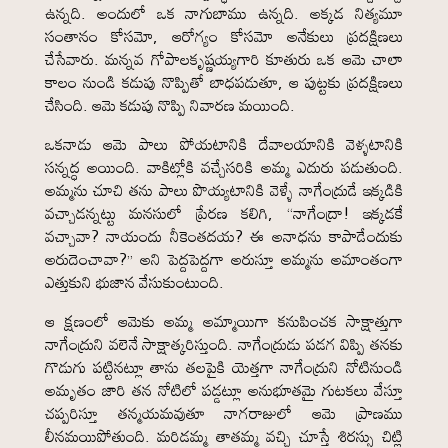
ఉన్నది. అందులో ఒక నాగుబాము ఉన్నది. అక్కడ నిత్యమూ
సంతానం కోసమో, ఆరోగ్యం కోసమో అనేకులు ప్రదక్షిణలు
చేసేవారు. మన్నవ గోపాలకృష్ణయ్యగారి కూతురు ఒక ఆమె చాలా
కాలం నుండి కడుపు నొప్పితో బాధపడుతూ, ఆ పుట్టకు ప్రదక్షిణలు
చేసింది. ఆమె కడుపు నొప్పి నివారణ మయింది.
ఒకనాడు ఆమె పాలు పోయటానికి దేవాలయానికి వెళ్ళటానికి
సన్నద్ధ అయింది. వాకిట్లోకి వచ్చేసరికి అమ్మ ఎదురు పడుతుంది.
అమ్మను చూచి తను పాలు పొయ్యటానికి వెళ్ళే నాగేంద్రుడే ఇక్కడికి
వచ్చాడన్నట్టు మనసులో ప్రేరణ కలిగి, “నాగేంద్రా! ఇక్కడకే
వచ్చావా? నాయందు నీకెంతదయ? ఈ అనాధను కాపాడేందుకు
అరుదెంచావా?” అని పెద్దపెద్దగా అరుస్తూ అమ్మను అమాంతంగా
ఎత్తుకుని భుజాన వేసుకుంటుంది.
ఆ క్షణంలో ఆమెకు అమ్మ అమ్మాయిగా కనుపించక సాక్షాత్తుగా
నాగేంద్రుని వలెనే సాక్షాత్కరిస్తుంది. నాగేంద్రుడు పడగ విప్పి తనకు
గొడుగు పట్టినట్లూ తాను తలపైకి యెత్తగా నాగేంద్రుని నోటినుండి
అమృతం జారి తన నోటిలో పడ్డట్లూ అనుభూతమై గుటకలు వేస్తూ
చప్పరిస్తూ తన్మయమవుతూ నాగరాజులో ఆమె ప్రాణము
లీనమయిపోతుంది. మరిడమ్మ తాతమ్మ వచ్చి చూస్తే శిరస్సు చిట్లి