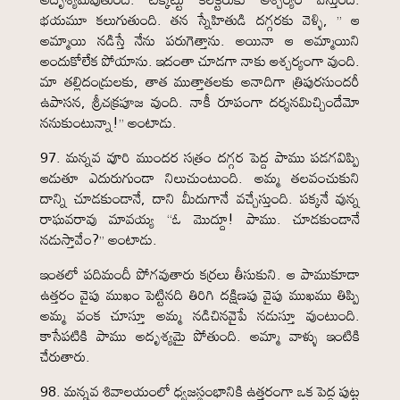
భయమూ కలుగుతుంది. తన స్నేహితుడి దగ్గరకు వెళ్ళి, ” ఆ
అమ్మాయి నడిస్తే నేను పరుగెత్తాను. అయినా ఆ అమ్మాయిని
అందుకోలేక పోయాను. ఇదంతా చూడగా నాకు ఆశ్చర్యంగా వుంది.
మా తల్లిదండ్రులకు, తాత ముత్తాతలకు అనాదిగా త్రిపురసుందరీ
ఉపాసన, శ్రీచక్రపూజ వుంది. నాకీ రూపంగా దర్శనమిచ్చిందేమో
ననుకుంటున్నా!” అంటాడు.
97. మన్నవ వూరి ముందర సత్రం దగ్గర పెద్ద పాము పడగవిప్పి
ఆడుతూ ఎదురుగుండా నిలుచుంటుంది. అమ్మ తలవంచుకుని
దాన్ని చూడకుండానే, దాని మీదుగానే వచ్చేస్తుంది. పక్కనే వున్న
రాఘవరావు మావయ్య “ఓ మొద్దూ! పాము. చూడకుండానే
నడుస్తావేం?” అంటాడు.
ఇంతలో పదిమందీ పోగవుతారు కర్రలు తీసుకుని. ఆ పాముకూడా
ఉత్తరం వైపు ముఖం పెట్టినది తిరిగి దక్షిణపు వైపు ముఖము తిప్పి
అమ్మ వంక చూస్తూ అమ్మ నడిచినవైపే నడుస్తూ వుంటుంది.
కాసేపటికి పాము అదృశ్యమై పోతుంది. అమ్మా వాళ్ళు ఇంటికి
చేరుతారు.
98. మన్నవ శివాలయంలో ధ్వజస్థంభానికి ఉత్తరంగా ఒక పెద్ద పుట్ట