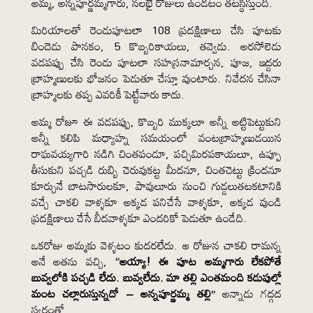
అమ్మ, అన్నపూర్ణమ్మగారు, నలభై రోజులు ఉండటం తటస్థిస్తుంది.
మిరియాలతో రెండుపూటలా 108 ప్రదక్షిణాలు చేసి పూటకు
బిందెడు పానకం, 5 కొబ్బరికాయలు, తవ్వెడు. అరసోలెడు
వడపప్పు చేసి రెండు పూటలా సహస్రనామార్చన, పూజ, ఇద్దరు
బ్రాహ్మణులకు భోజనం పెడుతూ చేస్తూ వుంటారు. నివేదన చేసినా
బ్రాహ్మలకు తప్ప ఎవరికీ పెట్టేవారు కాదు.
అమ్మ రోజూ ఈ వడపప్పు, కొబ్బరి ముక్కలూ అన్నీ అట్టిపెట్టుకుని
అన్నీ కలిపి మధ్యాహ్న సమయంలో వంటబ్రాహ్మణుడయిన
రాఘవయ్యగారి నడిగి చింతపండూ, పచ్చిమిరపకాయలూ, ఉప్పూ
తీసుకుని పచ్చడి రుబ్బి చెరువుకట్ట మీదనూ, చింతచెట్టు క్రిందనూ
కూర్చునే బాటసారులకూ, పావులూరు నుంచి గుడ్డలుతటకటానికి
వచ్చే చాకలి వాళ్ళకూ అక్కడ పనిచేసే వాళ్ళకూ, అక్కడ వుండి
ప్రదక్షిణాలు చేసే బీదవాళ్ళకూ ఎందరికో పెడుతూ ఉండేది.
ఒకరోజు అమ్మకు వెళ్ళటం కుదరలేదు. ఆ రోజున చాకలి రామన్న
అనే అతను వచ్చి,
“అయ్యా! ఈ పూట అమ్మగారు లేకపోతే
బువ్వలోకి పచ్చడి లేదు. బువ్వలేదు. మా తల్లి ఎంతమంది కడుపుల్లో
మంట చల్లారుస్తున్నదో – అన్నపూర్ణమ్మ తల్లి”
అన్నాడు గద్గద
స్వరంతో.