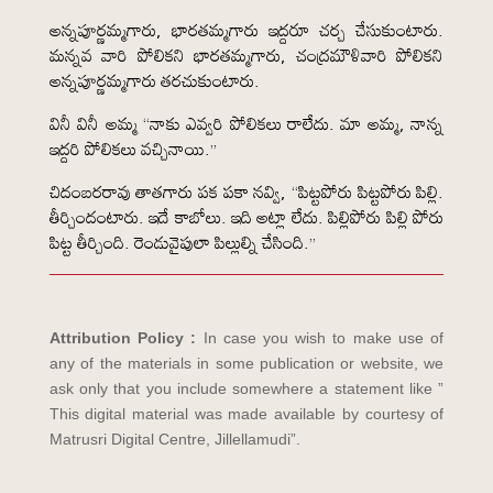
అన్నపూర్ణమ్మగారు, భారతమ్మగారు ఇద్దరూ చర్చ చేసుకుంటారు.
మన్నవ వారి పోలికని భారతమ్మగారు, చంద్రమౌళివారి పోలికని
అన్నపూర్ణమ్మగారు తరచుకుంటారు.
వినీ వినీ అమ్మ “నాకు ఎవ్వరి పోలికలు రాలేదు. మా అమ్మ, నాన్న
ఇద్దరి పోలికలు వచ్చినాయి.”
చిదంబరరావు తాతగారు పక పకా నవ్వి, “పిట్టపోరు పిట్టపోరు పిల్లి.
తీర్చిందంటారు. ఇదే కాబోలు. ఇది అట్లా లేదు. పిల్లిపోరు పిల్లి పోరు
పిట్ట తీర్చింది. రెండువైపులా పిల్లుల్ని చేసింది.”
Attribution Policy :
In case you wish to make use of
any of the materials in some publication or website, we
ask only that you include somewhere a statement like ”
This digital material was made available by courtesy of
Matrusri Digital Centre, Jillellamudi”.