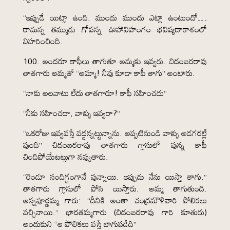
“ఇప్పుడే యిట్లా ఉంది. ముందు ముందు ఎట్లా ఉంటుందో…
రామన్న తమ్ముడు గోపన్న ఊహావిహంగం భవిష్యదాకాశంలో
విహరించింది.
100. అందరూ కాఫీలు తాగుతూ అమ్మకు ఇవ్వరు. చిదంబరరావు
తాతగారు అమ్మతో “అమ్మా! నీవు కూడా కాఫీ తాగు” అంటారు.
“నాకు అలవాటు లేదు తాతగారూ! కాఫీ సహించదు”
“నీకు సహించదా, వాళ్ళు ఇవ్వరా?”
“ఒకరోజు ఇవ్వవస్తే వద్దన్నట్టున్నాను. అప్పటినుండి వాళ్ళు అడగరల్లే
వుంది” చిదంబరరావు తాతగారు గ్లాసులో వున్న కాఫీ
చిందిపోయేటట్లుగా నవ్వుతారు.
“రెండూ సందిగ్ధంగానే వున్నాయి. ఇప్పుడు నేను యిస్తా తాగు.”
తాతగారు గ్లాసులో పోసి యిస్తారు. అమ్మ తాగుతుంది.
అన్నపూర్ణమ్మ గారు: “దీనికి అంతా చంద్రమౌళివారి పోలికలు
వచ్చినాయి.” భారతమ్మగారు (చిదంబరరావు గారి కూతురు)
అందుకుని “ఆ పోలికలు వస్తే బాగుపడేది”