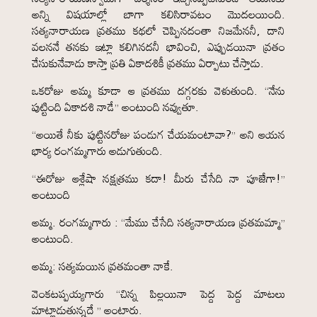
అన్ని విషయాల్లో బాగా కలిసిరావటం మొదలయింది.
సత్యనారాయణ వ్రతము కథలో చెప్పినదంతా నిజమేననీ, దాని
వలననే తనకు ఇట్లా కలిగినదనీ భావించి, ఎప్పుడయినా వ్రతం
చేసుకునేవాడు కాస్తా ప్రతి ఏకాదశికీ వ్రతము ఏర్పాటు చేస్తాడు.
ఒకరోజు అమ్మ కూడా ఆ వ్రతము దగ్గరకు వెళుతుంది. “నేను
పుట్టింది ఏకాదశి నాడే” అంటుంది నవ్వుతూ.
“అయితే నీకు పుట్టినరోజు పండుగ చేయమంటావా?” అని ఆయన
భార్య రంగమ్మగారు అడుగుతుంది.
“ఈరోజు ఆశ్లేషా నక్షత్రము కదా! మీరు చేసేది నా పూజేగా!”
అంటుంది
అమ్మ. రంగమ్మగారు : “మేము చేసేది సత్యనారాయణ వ్రతమమ్మా”
అంటుంది.
అమ్మ: సత్యమయిన వ్రతమంతా నాకే.
వెంకటప్పయ్యగారు “చిన్న పిల్లయినా పెద్ద పెద్ద మాటలు
మాట్లాడుతున్నదే ” అంటారు.