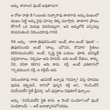
అమ్మ: కావాలని వుంటే అవుతానుగా.
ఆ రోజు రాత్రి 8 గంటలకు సుబ్బారావు తాతగారు అమ్మ ముఖంలో
ముఖం పెట్టి అమ్మ వైపు చూస్తూ కళ్ళు మూస్తారు. తాతగారి ప్రాణం
పోగానే ఒక మెరుపు మెరిసినట్లుగా, అది అమ్మలోకి వచ్చినట్లు
కనపడుతుంది చిదంబరరావు గారికి.
94. అమ్మ : “బాలా త్రిపురసుందరి” అంటే, బాల అంటే “పుటక” –
త్రిపురసుందరి అంటే “బాల్య, యౌవన, కౌమార” స్థితులు
కలిసినటువంటిది. అంటే, సృష్టి స్థితి లయలు. భూత, భవిష్యత్
వర్తమానాలు, సర్వమూ ఆమె రూపమే. ఆమె అంటే చేతులు, కాళ్ళు,
చీర, రవికా కలిగిన ఆమె కాదు. శక్తి. అంటే ప్రతిదానిలో
గర్భితమయిన శక్తి, ఆ శక్తియే ఆమె.
చిదంబరరావు గారు: ఇదివరకే అన్నావు గదమ్మా! వస్తు రూపము
పురుష తత్త్వమనీ, దానిలో వున్నది శక్తి అని, “రెండింటినీ
విడదీయలేని స్థితే శ్రీవిద్య” అనీ పుస్తకాలు చెపుతూనే వున్నాయి.
అమ్మ: “విడదీయలేని స్థితి కాదు. ఆ రెంటి సంయోగంలో వుండే
సంధికాలమే” – అదే అవాజ్మానసగోచరము.