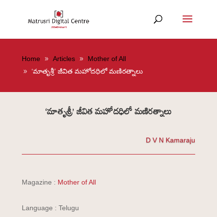
Home
Articles
Mother of All
‘మాతృశ్రీ’ జీవిత మహోదధిలో మణిరత్నాలు
‘మాతృశ్రీ’ జీవిత మహోదధిలో మణిరత్నాలు
D V N Kamaraju
Magazine :
Mother of All
Language : Telugu