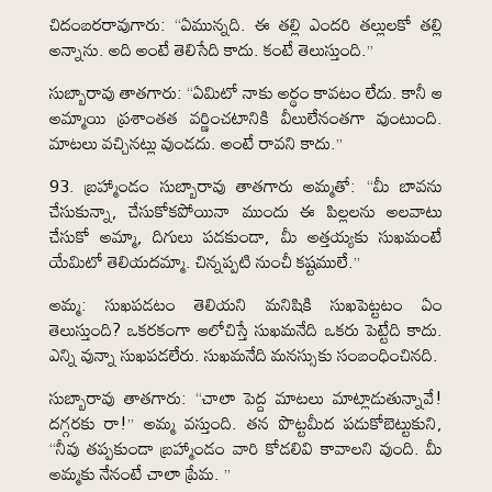
చిదంబరరావుగారు: “ఏమున్నది. ఈ తల్లి ఎందరి తల్లులకో తల్లి
అన్నాను. అది అంటే తెలిసేది కాదు. కంటే తెలుస్తుంది.”
సుబ్బారావు తాతగారు: “ఏమిటో నాకు అర్థం కావటం లేదు. కానీ ఆ
అమ్మాయి ప్రశాంతత వర్ణించటానికి వీలులేనంతగా వుంటుంది.
మాటలు వచ్చినట్లు వుండదు. అంటే రావని కాదు.”
93. బ్రహ్మాండం సుబ్బారావు తాతగారు అమ్మతో: “మీ బావను
చేసుకున్నా, చేసుకోకపోయినా ముందు ఈ పిల్లలను అలవాటు
చేసుకో అమ్మా, దిగులు పడకుండా, మీ అత్తయ్యకు సుఖమంటే
యేమిటో తెలియదమ్మా. చిన్నప్పటి నుంచీ కష్టములే.”
అమ్మ: సుఖపడటం తెలియని మనిషికి సుఖపెట్టటం ఏం
తెలుస్తుంది? ఒకరకంగా ఆలోచిస్తే సుఖమనేది ఒకరు పెట్టేది కాదు.
ఎన్ని వున్నా సుఖపడలేరు. సుఖమనేది మనస్సుకు సంబంధించినది.
సుబ్బారావు తాతగారు: “చాలా పెద్ద మాటలు మాట్లాడుతున్నావే!
దగ్గరకు రా!” అమ్మ వస్తుంది. తన పొట్టమీద పడుకోబెట్టుకుని,
“నీవు తప్పకుండా బ్రహ్మాండం వారి కోడలివి కావాలని వుంది. మీ
అమ్మకు నేనంటే చాలా ప్రేమ. ”