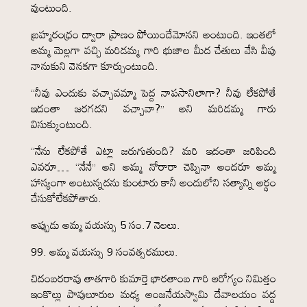
వుంటుంది.
బ్రహ్మరంధ్రం ద్వారా ప్రాణం పోయిందేమోనని అంటుంది. ఇంతలో
అమ్మ మెల్లగా వచ్చి మరిడమ్మ గారి భుజాల మీద చేతులు వేసి వీపు
నానుకుని వెనకగా కూర్చుంటుంది.
“నీవు ఎందుకు వచ్చావమ్మా పెద్ద నాపసానిలాగా? నీవు లేకపోతే
ఇదంతా జరగదని వచ్చావా?” అని మరిడమ్మ గారు
విసుక్కుంటుంది.
“నేను లేకపోతే ఎట్లా జరుగుతుంది? మరి ఇదంతా జరిపింది
ఎవరూ… “నేనే” అని అమ్మ నోరారా చెప్పినా అందరూ అమ్మ
హాస్యంగా అంటున్నదను కుంటారు కానీ అందులోని సత్యాన్ని అర్థం
చేసుకోలేకపోతారు.
అప్పుడు అమ్మ వయస్సు 5 సం.7 నెలలు.
99. అమ్మ వయస్సు 9 సంవత్సరములు.
చిదంబరరావు తాతగారి కుమార్తె భారతాంబ గారి ఆరోగ్యం నిమిత్తం
ఇంకొల్లు పావులూరుల మధ్య అంజనేయస్వామి దేవాలయం వద్ద