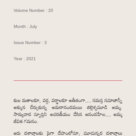
Volume Number : 20
Month : July
Issue Number : 3
Year : 2021
కుల మతాలకూ, వర్గ, వర్ణాలకూ అతీతంగా… సమస్త సమాజాన్నీ
అక్కున చేర్చుకున్న అమరానందమయి జిల్లెళ్ళమూడి అమ్మ.
సామ్యవాద స్ఫూర్తిని ఆచరణీయం చేసిన ఆనందహేల… అమ్మ
జీవిత గమనం.
ఆరు దశాబ్దాలకు పైగా దేహంలోనూ, మూడున్నర దశాబ్దాలు