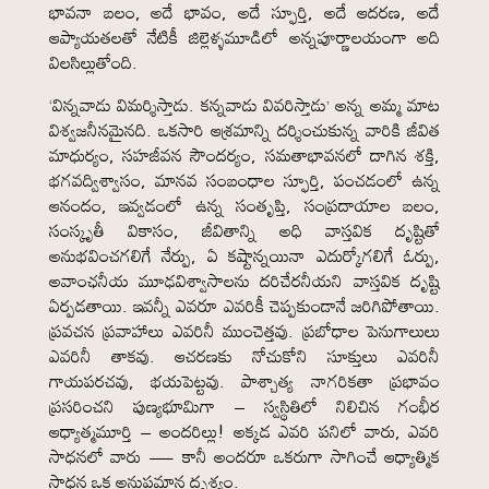
భావనా బలం, అదే భావం, అదే స్ఫూర్తి, అదే ఆదరణ, అదే
ఆప్యాయతలతో నేటికీ జిల్లెళ్ళమూడిలో అన్నపూర్ణాలయంగా అది
విలసిల్లుతోంది.
‘విన్నవాడు విమర్శిస్తాడు. కన్నవాడు వివరిస్తాడు’ అన్న అమ్మ మాట
విశ్వజనీనమైనది. ఒకసారి ఆశ్రమాన్ని దర్శించుకున్న వారికి జీవిత
మాధుర్యం, సహజీవన సౌందర్యం, సమతాభావనలో దాగిన శక్తి,
భగవద్విశ్వాసం, మానవ సంబంధాల స్ఫూర్తి, పంచడంలో ఉన్న
ఆనందం, ఇవ్వడంలో ఉన్న సంతృప్తి, సంప్రదాయాల బలం,
సంస్కృతీ వికాసం, జీవితాన్ని అధి వాస్తవిక దృష్టితో
అనుభవించగలిగే నేర్పు, ఏ కష్టాన్నయినా ఎదుర్కోగలిగే ఓర్పు,
అవాంఛనీయ మూఢవిశ్వాసాలను దరిచేరనీయని వాస్తవిక దృష్టి
ఏర్పడతాయి. ఇవన్నీ ఎవరూ ఎవరికీ చెప్పకుండానే జరిగిపోతాయి.
ప్రవచన ప్రవాహాలు ఎవరినీ ముంచెత్తవు. ప్రబోధాల పెనుగాలులు
ఎవరినీ తాకవు. ఆచరణకు నోచుకోని సూక్తులు ఎవరినీ
గాయపరచవు, భయపెట్టవు. పాశ్చాత్య నాగరికతా ప్రభావం
ప్రసరించని పుణ్యభూమిగా – స్వస్థితిలో నిలిచిన గంభీర
ఆధ్యాత్మమూర్తి – అందరిల్లు! అక్కడ ఎవరి పనిలో వారు, ఎవరి
సాధనలో వారు — కానీ అందరూ ఒకరుగా సాగించే ఆధ్యాత్మిక
సాధన ఒక అనుపమాన దృశ్యం.