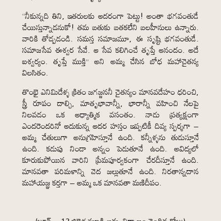
“నీకున్నది తిని, ఇతరులకు ఆదరంగా పెట్టు! అంతా భగవంతుడే
చేయిస్తున్నాడనుకో! తమ బతుకు బతకలేని బలహీనులు ఉన్నారు.
వారికి తోడ్పడండి. సమస్త సమాజమూ, ఈ సృష్టి భగవంతుడే.
సమాజసేవ ఈశ్వర సేవే. ఆ సేవ కలిగించే తృప్తే ఆనందం. అదే
ఐశ్వర్యం. తృప్తే ముక్తి” అని అమ్మ చేసిన బోధ మహాచైతన్య
విలసితం.
తొంభై ఎనిమిదేళ్ళ క్రితం జగజ్జననీ చైతన్యం మానవదేహం ధరించి,
స్త్రీ రూపం దాల్చి, మాతృభావాన్నీ, భారాన్నీ వహించి నేలపై
నిలవడం ఒక ఆధ్యాత్మిక వసంతం. నాడు ప్రత్యక్షంగా
ఎందరెందరినో ఆదుకున్న ఆదర హస్తం ఇప్పటికీ దివ్య స్పర్శగా –
అమ్మ చేతులుగా అనుగ్రహిస్తూనే ఉంది. కన్నీళ్ళను తుడుస్తూనే
ఉంది. కడుపు నిండా అన్నం పెడుతూనే ఉంది. అవిద్యలో
కూరుకుపోయిన వారిని ప్రేమపూర్వకంగా చేరదీస్తూనే ఉంది.
మానవతా పరిమళాన్ని వెద జల్లుతూనే ఉంది. నిరతాన్నదాన
మహాయజ్ఞ కర్తగా – అమ్మ ఒక మానవతా మణిదీపం.