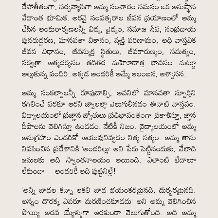
దేహాతీతంగా, సర్వవ్యాపిగా అమ్మ సంచారం సమస్తం ఒక అనుష్ఠాన
వేదాంత భూమిక. అరవై సంవత్సరాల జీవన ప్రయాణంలో అమ్మ
చేసిన అంకురార్పణలన్నీ విద్య, వైద్యం, సమాజ సేవ, సంప్రదాయ
పునరుద్ధరణ, మానవతా వికాసం, వ్యక్తి పరిణామం, అధి వాస్తవిక
జీవన విధానం, జీవన్ముక్త స్థితులు, జీవకారుణ్యం, సమత్వం,
సర్వత్రా ఆత్మదర్శనం తదితర మహెూదాత్త భావనల చుట్టూ
అల్లుకున్న పందిరి. అక్కడ అందరికీ అమ్మే ఆలంబన, ఆశ్వాసన.
అమ్మ సంకల్పాలన్నీ రూపుదాల్చి, అవనిలో మానవతా స్ఫూర్తిని
రగిలించే వరకూ ఆరని జ్వాలల్లా వెలుగులీనడం ఈనాటి వాస్తవం.
విద్యాలయంలో ప్రజ్ఞాన జ్యోతులు ప్రతిభావంతంగా ప్రకాశిస్తూ, జ్ఞాన
దీపాలను వెలిగిస్తూ ఉండడం. నేటికీ నిజం. వైద్యాలయంలో అమ్మ
అనుగ్రహం ఎందరికో ఆయువునివ్వడం నిత్య సత్యం. అమ్మ తాను
నివసించిన ప్రదేశానికి ‘అందరిల్లు’ అని పేరు పెట్టినందుకు, వేలాది
జనులకు అది స్వాంతనాలయం అయింది. ఎలాంటి భేదాలూ
లేకుండా… అందరికీ అది పుట్టినిల్లే!
‘అన్ని బాధల కన్నా ఆకలి బాధ భయంకరమైనది, దుర్భరమైనది.
అన్నం దొరక్క ఎవరూ మరణించకూడదు’ అని అమ్మ వెలిగించిన
పొయ్యి అరవ య్యేళ్ళుగా ఆరకుండా వెలుగుతోంది. అది అమ్మ