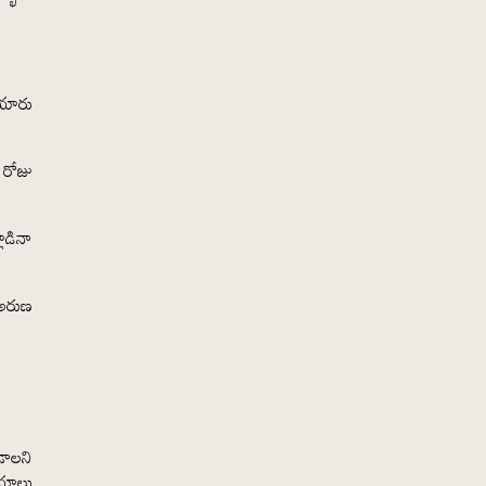
తయారు
 రోజు
ాడినా
 అరుణ
డాలని
షయాలు