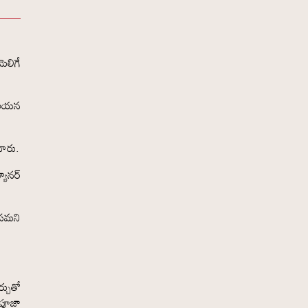
ెలిగే
ి ఆయన
చారు.
యానర్
రపమని
ర్చుతో
 పూజా