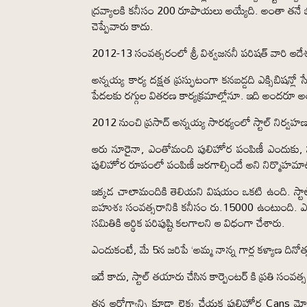
ద్రవ్యాలకి కనీసం 200 రూపాయలు అయ్యేది. అంతా తనే భ
చెప్పేవారు కాదు.
2012-13 సంవత్సరంలో శ్రీ విశ్వజననీ పరిషత్ వారి ఆద
అన్నయ్య కార్య దక్షత ప్రస్ఫుటంగా కనబడ్డది ఎక్సిబిషన్
పేదలకు రగ్గుల వితరణ కార్యక్రమాల్లోనూ. ఇది అందరూ అ
2012 నుంచి ప్రసాద్ అన్నయ్య సారథ్యంలో స్టాల్ నిర్వ
ఆరు నూరైనా, ఎంతోమంది పులిహోర పంపిణీ ఎందుకు, హుం
పులిహోర రూపంలో పంపిణీ జరగాల్సిందే అని నిర్మొహమాట
ఇక్కడ చాలామందికి తెలియని విషయం ఒకటి ఉంది. స్టాల
బహుశః సంవత్సరానికి కనీసం రు.15000 ఉంటుంది. ఎవర
సమితికి ఆర్థిక పరిపుష్టి కలగాలని ఆ విధంగా చేశారు.
ఎందుకంటే, మే 5న జరిపే ‘అమ్మ నాన్న గార్ల కళ్యాణ దినోత
ఇదే కాదు, స్టాల్ తయారు చేసిన కార్పెంటర్ కి ప్రతి సంవత్
తన ఆరోగ్యాన్ని కూడా లెక్క చేయక పులిహోర Cans మోస