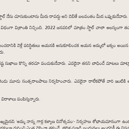
, స్టాల్ నేను చూసుకుంటాను మీరు రావద్దు అని చెబితే బలవంతం మీద ఒప్పుకునేవారు.
 విధంగా విశ్రాంతి నిచ్చింది. 2022 జనవరిలో మాత్రం స్టాల్ చాలా ఆలస్యంగా 
యించడానికి వెళ్లే పరిస్థితులు ఆయనకి అనుకూలించక ఆయన అమ్మలో ఐక్యం అయిన
రు.
్ట సుఖాలు కొన్ని తరచూ పంచుకునేవారు. ఎవరైనా తనని బాధించే మాటలు మాట్ల
మం రెండు మూడు సంత్సరాలపాటు నిర్వహించారు. ఎవరైనా రాలేకపోతే వారి ఇంటికి
ిరాళాలు పంపిస్తున్నారు.
ి ముఖ్యమైనది ‘అమ్మ నాన్న గార్ల కళ్యాణ దినోత్సవం’- నిర్వహణ శోభాయమానంగా ఉం
భక్తులూ గురించి ఎంత చెప్పినా తక్కువే. జిల్లెళ్ళమూడి బంధువులు అందరికీ ఈ వి