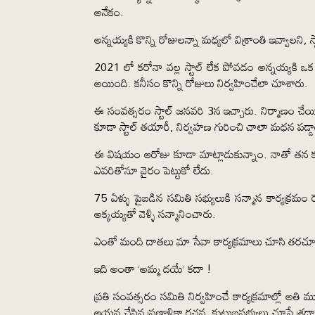
అనేకం.
అన్నయ్యకి కొన్ని రోజులన్నా మధ్యలో విశ్రాంతి ఇవ్వాలని
2021 లో కరోనా వల్ల స్టాల్ లేక పోవడం అన్నయ్యకి ఒక
అయింది. కనీసం కొన్ని రోజులు నిర్వహించేలా చూశారు.
ఈ సంవత్సరం స్టాల్ జనవరి 3న ఇచ్చారు. నిర్మాణం చే
కూడా స్టాల్ తయారీ, నిర్వహణ గురించి చాలా మధన పడ్డా
ఈ విషయం ఆరోజు కూడా మాట్లాడుకున్నాం. నాతో తన కష
ఎవరితోనూ వైరం పెట్టుకో లేదు.
75 ఏళ్ళు పైబడిన సమితి సభ్యులుకి సన్మాన కార్యక్ర
అక్కయ్యతో వెళ్ళి సన్మానించారు.
ఎంతో మంది దాతలు మా సేవా కార్యక్రమాలు చూసి తరచూ వ
ఇది అంతా ‘అమ్మ దయే’ కదా !
ప్రతి సంవత్సరం సమితి నిర్వహించే కార్యక్రమాల్లో అత
ఆయన చేసిన ప్రణాళికా రచన, కుటుబసభ్యులు చూపే శ్రద్ధా