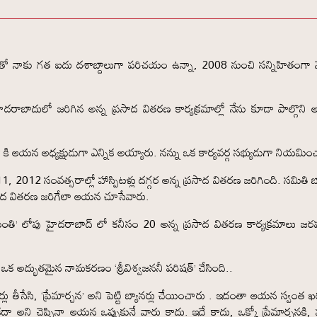
ితో నాకు గత ఐదు దశాబ్దాలుగా పరిచయం ఉన్నా, 2008 నుంచి సన్నిహితంగా మ
ైదరాబాదులో జరిగిన అన్న ప్రసాద వితరణ కార్యక్రమాల్లో నేను కూడా పాల్గొన
 కి ఆయన అధ్యక్షుడుగా ఎన్నిక అయ్యారు. నన్ను ఒక కార్యవర్గ సభ్యుడుగా నియమిం
12 సంవత్సరాల్లో హాస్పిటళ్లు దగ్గర అన్న ప్రసాద వితరణ జరిగింది. సమితి బ్
ప్రసాద వితరణ జరిగేలా ఆయన చూసేవారు.
యంతి’ లోపు హైదరాబాద్ లో కనీసం 20 అన్న ప్రసాద వితరణ కార్యక్రమాలు జ
అని ఒక అద్భుతమైన నామకరణం ‘శ్రీవిశ్వజననీ పరిషత్’ చేసింది..
ర్లు తీసేసి, ‘ప్రేమార్చన’ అని పెట్టి బ్యానర్లు చేయించారు . ఇదంతా ఆయన స్వంత ఖ
కదా అని చెప్పినా ఆయన ఒప్పుకునే వారు కాదు. ఇదే కాదు, ఒక్కో ప్రేమార్చనకి,