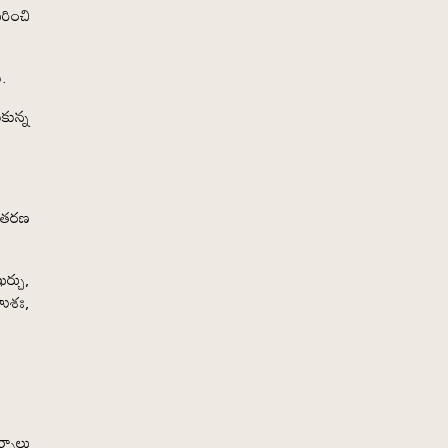
రించి
ు.
కున్న
వితరణ
ర్చు,
హుశః,
్భాలు