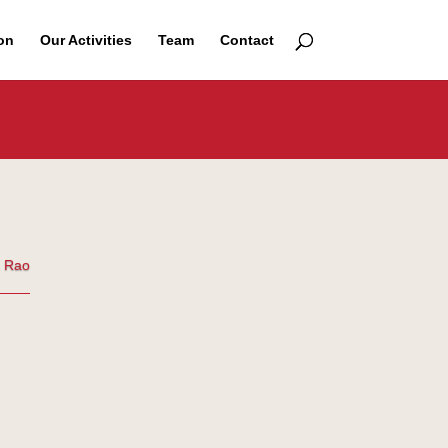
on
Our Activities
Team
Contact
 Rao