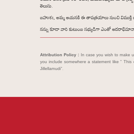
తెలుసు.
బహుశః, అమ్మ ఆయనకి ఈ తాపత్రయాలు నుంచి విముక్తి
నన్ను కూడా వారి కుటుంబ సభ్యుడిగా ఎంతో ఆదరాభిమానాల
Attribution Policy :
In case you wish to make us
you include somewhere a statement like ” This d
Jillellamudi”.