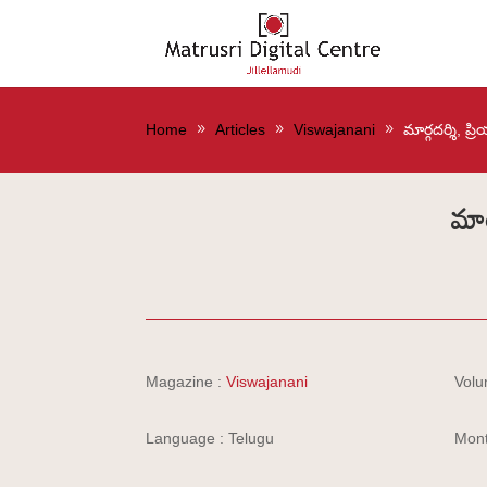
Home
Articles
Viswajanani
మార్గదర్శి, ప్
మార
Magazine :
Viswajanani
Volu
Language : Telugu
Mont