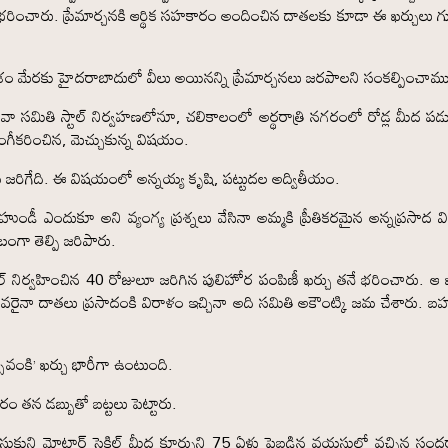
రించారు. ప్రేమార్చనకి ఆర్థిక సహకారం అందించిన దాతలకు కూడా ఈ ఖర్చులు గు
ేశం మేరకు హైదరాబాదులో వీలు అయినన్ని ప్రేమార్చనలు జరపాలని సంకల్పించామ
లో సేవా సమితి స్టాల్ నిర్వహణలోనూ, చలికాలంలో అర్థరాత్రి నగరంలో రోడ్ల మీద పడు
ంగీకరించిన, మెచ్చుకున్న విషయం.
హణ జరిగేది. ఈ విషయంలో అన్నయ్య కృషి, పట్టుదల అద్వితీయం.
డీ ఎందుకూ అని వ్యంగ్య ప్రశ్నలు వేసినా అమ్మకి ప్రీతికరమైన అన్నప్రసాద 
ంగా తెల్పి జరిపారు.
్ నిర్వహించిన 40 రోజులూ జరిగిన పులిహోర పంపిణీ ఖర్చు తనే భరించారు. ఆ ఖ
ైనా దాతలు ప్రసాదంకి విరాళం ఇచ్చినా అది సమితి అకౌంట్కి జమ చేశారు. బ
్సవంకి’ ఖర్చు భారీగా ఉంటుంది.
సరం తన డబ్బుతో బట్టలు పెట్టారు.
ుకుని మోటార్ సైకిల్ మీద కూర్చుని 75 ఏళ్లు పైబడిన వయసులో వచ్చిన సందర