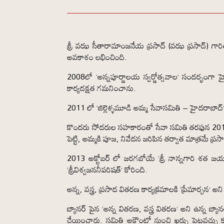
శ్రీ వఝ సీతారామాంజనేయ ప్రసాద్ (వఝ ప్రసాద్) గార
అవకాశం లభించింది.
2008లో ‘అన్నపూర్ణాలయ స్వర్ణోత్సవాల’ సందర్భంగా హ
కార్యదక్షత గమనించాను.
2011 లో ‘జిల్లెళ్ళమూడి అమ్మ సేవాసమితి – హైదరాబాద్’
కొందరు సోదరుల సహకారంతో సేవా సమితి తరఫున 2011, 20
పెట్టి, అమ్మకి పూజ, నివేదన జరిపిన తర్వాత మాత్రమే 
2013 అక్టోబర్ లో జరగబోయే ‘శ్రీ నాన్నగారి శత జ
‘శ్రీవిశ్వజననీపరిషత్’ కోరింది.
అన్న, వస్త్ర, ప్రసాద వితరణ కార్యక్రమాలకి ‘ప్రేమార్చన’ 
బ్యానర్ పైన ‘అన్న వితరణ, వస్త్ర వితరణ’ అని ఉన్న బ్యాన
చేయించారు. సమితి అకౌంట్లో నుంచి ఖర్చు పెట్టవచ్చు 