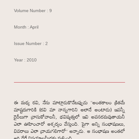
Volume Number : 9
Month : April
Issue Number : 2
Year : 2010
ఈ మధ్య రవి, నేను మాట్లాడుకొనేటప్పుడు “అంతకాలం క్రితమే
మాష్టరుగారికి (రవి మా నాన్నగారిని అలానే అంటాడు) ఇవన్నీ
డైరీలుగా వ్రాసుకోవాలనీ, భవిష్యత్తులో ఇవి అవసరమవుతాయనీ
ఎలా ఊహించారో ఆశ్చర్యం వేస్తుంది. పైగా అన్ని సంభాషణలు,
వివరాలు ఎలా వ్రాయగలిగారో” అన్నాడు. ఆ సంభాషణ అంతలో
ఆగి వేరే విషయాలమీదకు మళ్ళింది.