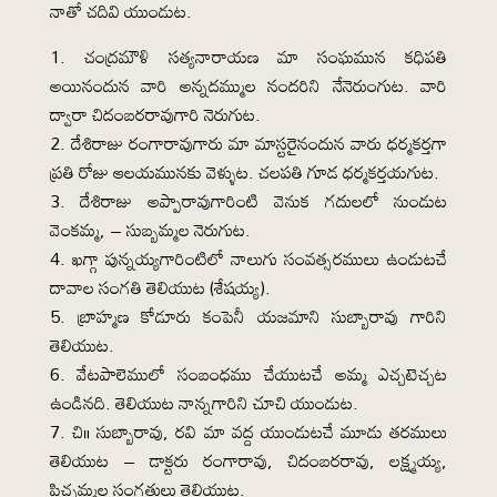
నాతో చదివి యుండుట.
చంద్రమౌళి సత్యనారాయణ మా సంఘమున కధిపతి
అయినందున వారి అన్నదమ్ముల నందరిని నేనెరుంగుట. వారి
ద్వారా చిదంబరరావుగారి నెరుగుట.
దేశిరాజు రంగారావుగారు మా మాస్టరైనందున వారు ధర్మకర్తగా
ప్రతి రోజు ఆలయమునకు వెళ్ళుట. చలపతి గూడ ధర్మకర్తయగుట.
దేశిరాజు అప్పారావుగారింటి వెనుక గదులలో నుండుట
వెంకమ్మ, – సుబ్బమ్మల నెరుగుట.
ఖగ్గా పున్నయ్యగారింటిలో నాలుగు సంవత్సరములు ఉండుటచే
దావాల సంగతి తెలియుట (శేషయ్య).
బ్రాహ్మణ కోడూరు కంపెనీ యజమాని సుబ్బారావు గారిని
తెలియుట.
వేటపాలెములో సంబంధము చేయుటచే అమ్మ ఎచ్చటెచ్చట
ఉండినది. తెలియుట నాన్నగారిని చూచి యుండుట.
చి॥ సుబ్బారావు, రవి మా వద్ద యుండుటచే మూడు తరములు
తెలియుట – డాక్టరు రంగారావు, చిదంబరరావు, లక్ష్మయ్య,
పిచ్చమ్మల సంగతులు తెలియుట.