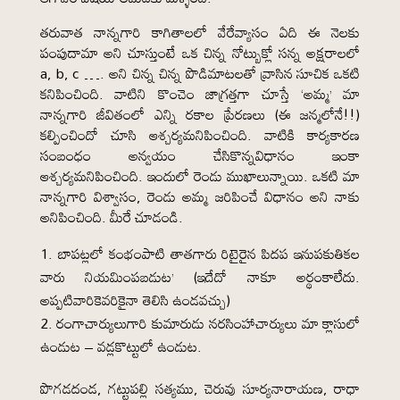
తరువాత నాన్నగారి కాగితాలలో వేరేవ్యాసం ఏది ఈ నెలకు
పంపుదామా అని చూస్తుంటే ఒక చిన్న నోట్బుక్లో సన్న అక్షరాలలో
a, b, c …. అని చిన్న చిన్న పొడిమాటలతో వ్రాసిన సూచిక ఒకటి
కనిపించింది. వాటిని కొంచెం జాగ్రత్తగా చూస్తే ‘అమ్మ’ మా
నాన్నగారి జీవితంలో ఎన్ని రకాల ప్రేరణలు (ఈ జన్మలోనే!!)
కల్పించిందో చూసి ఆశ్చర్యమనిపించింది. వాటికి కార్యకారణ
సంబంధం అన్వయం చేసికొన్నవిధానం ఇంకా
ఆశ్చర్యమనిపించింది. ఇందులో రెండు ముఖాలున్నాయి. ఒకటి మా
నాన్నగారి విశ్వాసం, రెండు అమ్మ జరిపించే విధానం అని నాకు
అనిపించింది. మీరే చూడండి.
బాపట్లలో కంభంపాటి తాతగారు రిటైరైన పిదప ఇనుపకుతికల
వారు నియమింపబడుట’ (ఇదేదో నాకూ అర్థంకాలేదు.
అప్పటివారికెవరికైనా తెలిసి ఉండవచ్చు)
రంగాచార్యులుగారి కుమారుడు నరసింహాచార్యులు మా క్లాసులో
ఉండుట – వడ్లకొట్టులో ఉండుట.
పొగడదండ, గట్టుపల్లి సత్యము, చెరువు సూర్యనారాయణ, రాధా