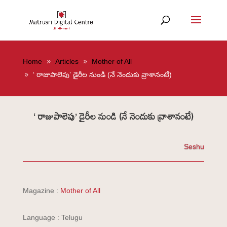
Home
Articles
Mother of All
‘ రాజుపాలెపు’ డైరీల నుండి (నే నెందుకు వ్రాశానంటే)
‘ రాజుపాలెపు’ డైరీల నుండి (నే నెందుకు వ్రాశానంటే)
Seshu
Magazine :
Mother of All
Language : Telugu