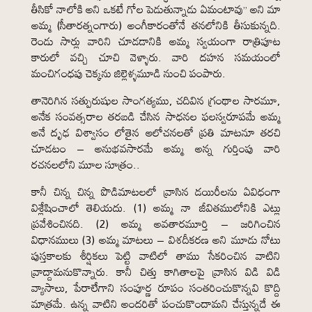
తీసికో నాలోకి అని ఒకటే గోల పెడుతున్నాడు ఏమంటావు” అని మా
అమ్మ (సీతారత్నంగారు) అంగీకారంతోనే తనలోనికి తీసుకున్నది.
రెండు సార్లు వారిని చూడడానికి అమ్మ స్వయంగా రాత్రిపూట
కారులో వచ్చి చూచి వెళ్ళారు. వారి దహన సమయంలో
మంచిగంధపు చెక్కను జిల్లెళ్ళమూడి నుంచి పంపారు.
తానెరిగిన సత్పురుషుల సాంగత్యము, చదివిన గ్రంథాల సారమూ,
అనేక సంవత్సరాల తరబడి చేసిన సాధనల ఫలస్వరూపమే అమ్మ
అనే దృఢ విశ్వాసం లోతైన ఆలోచనలతో ప్రతి మాటనూ తరచి
చూడటం – అనుభవసారమే అమ్మ అన్న గుర్తింపు వారి
రచనలలోని మూల సూత్రం..
కానీ చిన్న చిన్న పొడిమాటలలో వ్రాసిన డయిరీలను ఏవిధంగా
విశ్లేషించాలో తెలియదు. (1) అమ్మ నా జీవితములోనికి ఎట్లు
ప్రవేశించినది. (2) అమ్మ అవతారమూర్తి – జరిగించిన
విధానములు (3) అమ్మ మాటలు – విశదీకరణ అని మూడు నోటు
పుస్తకాలకు శీర్షికలు పెట్టి వాటిలో తాము సేకరించిన వాటిని
వ్రాద్దామనుకొన్నారు. కానీ చిత్తు కాగితాలపై వ్రాసిన విడి విడి
వ్యాసాలు, పేరాలేగాని సంపూర్ణ రూపం సంతరించుకొన్నవి కొద్ది
మాత్రమే. ఉన్న వాటిని అందరితో పంచుకొందామని చేస్తున్నదే ఈ