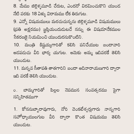
మేము జిల్లెళ్ళమూడి చేరుట, ఎందరో విరమించుకొని యుండ
నేటి వరకు 18 ఏళ్ళు విరామము లేక తిరుగుట.
ఎన్నో విషయములు మరచుచున్నను జిల్లెళ్ళమూడి విషయములు
(ప్రతి అక్షరము) జ్ఞప్తియందుడుటచే నన్ను ఈ విషయానేకముల
సేకరణకై నియమించి యుందురనుకొంటిని.
మంత్రి కిష్టయ్యగారితో కలిసి పనిచేయుట బందావారి
ఆడపడుచు వీరి భార్య యగుట. ఆమెకు అమ్మ ఇదివరకే తెలిసి
యుండుట.
మన్నవ సీతాపతి తాతగారిని బందా ఆదినారాయణగారి ద్వారా
ఇది వరకే తెలిసి యుండుట.
౦. బామ్మగారితో పిల్లల నెపమున సంవత్సరము పైగా
సన్నిహితముగా
కోననుబ్బారావుగారు, నోరి వెంకటేశ్వర్లుగారు నాన్నగారి
సహోధ్యాయులగుట వీరి ద్వారా కొంత విషయము తెలిసి
యుండుట.