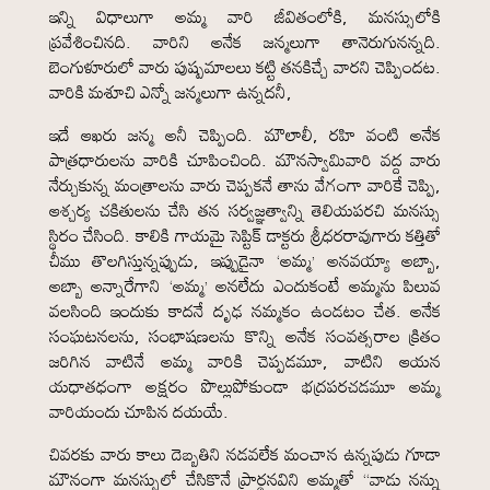
ఇన్ని విధాలుగా అమ్మ వారి జీవితంలోకి, మనస్సులోకి
ప్రవేశించినది. వారిని అనేక జన్మలుగా తానెరుగునన్నది.
బెంగుళూరులో వారు పుష్పమాలలు కట్టి తనకిచ్చే వారని చెప్పిందట.
వారికి మశూచి ఎన్నో జన్మలుగా ఉన్నదనీ,
ఇదే ఆఖరు జన్మ అనీ చెప్పింది. మౌలాలీ, రహి వంటి అనేక
పాత్రధారులను వారికి చూపించింది. మౌనస్వామివారి వద్ద వారు
నేర్చుకున్న మంత్రాలను వారు చెప్పకనే తాను వేగంగా వారికే చెప్పి,
ఆశ్చర్య చకితులను చేసి తన సర్వజ్ఞత్వాన్ని తెలియపరచి మనస్సు
స్థిరం చేసింది. కాలికి గాయమై సెప్టిక్ డాక్టరు శ్రీధరరావుగారు కత్తితో
చీము తొలగిస్తున్నప్పుడు, ఇప్పుడైనా ‘అమ్మ’ అనవయ్యా అబ్బా,
అబ్బా అన్నారేగాని ‘అమ్మ’ అనలేదు ఎందుకంటే అమ్మను పిలువ
వలసింది ఇందుకు కాదనే దృఢ నమ్మకం ఉండటం చేత. అనేక
సంఘటనలను, సంభాషణలను కొన్ని అనేక సంవత్సరాల క్రితం
జరిగిన వాటినే అమ్మ వారికి చెప్పడమూ, వాటిని ఆయన
యధాతధంగా అక్షరం పొల్లుపోకుండా భద్రపరచడమూ అమ్మ
వారియందు చూపిన దయయే.
చివరకు వారు కాలు దెబ్బతిని నడవలేక మంచాన ఉన్నపుడు గూడా
మౌనంగా మనస్సులో చేసికొనే ప్రార్థనవిని అమ్మతో “వాడు నన్ను