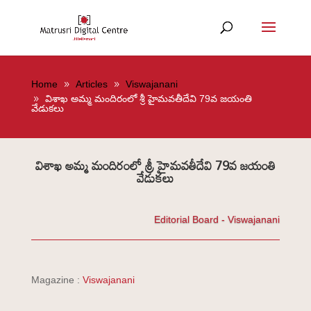
Home
Articles
Viswajanani
విశాఖ అమ్మ మందిరంలో శ్రీ హైమవతీదేవి 79వ జయంతి
వేడుకలు
విశాఖ అమ్మ మందిరంలో శ్రీ హైమవతీదేవి 79వ జయంతి
వేడుకలు
Editorial Board - Viswajanani
Magazine :
Viswajanani