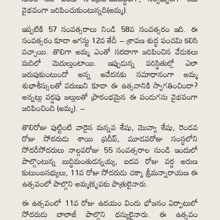
వైభవంగా జరిపించుకుంటున్నది(అమ్మ).
ఇప్పటికి 57 సంవత్సరాలు నిండి 58వ సంవత్సరం ఇది. ఈ
సంవత్సరం కూడా ఆగస్టు 12వ తేదీ – శ్రావణ శుద్ధ పంచమి కలిసి
వచ్చాయి. తొలిగా అమ్మ ఎంతో సరదాగా జరిపించిన వేడుకలు
మదిలో మెదుల్తుంటాయి. ఇప్పుడున్న పరిస్థితుల్లో ఎలా
జరుపుకుంటుందో అన్న ఆవేదనకు సమాధానంగా అమ్మ
శుభాశీస్సులతో వరుణుని కూడా ఈ ఉత్సవానికి స్వాగతించిందా?
అన్నట్లు వర్షపు జల్లులతో ప్రారంభమైన ఈ పండుగను వైభవంగా
జరిపించింది (అమ్మ). –
తొలిరోజు పుట్టింటి వారైన మన్నవ శేషు, మొవ్వా శేషు, రెండవ
రోజు సోదరుడు శాయి ప్రదీప్, మూడవరోజు సంస్థలోని
సోదరీసోదరులు నాల్గవరోజు 55 సంవత్సరాల నుండి ఇందులో
పాల్గొంటున్న బుద్ధిమంతుడన్నయ్య, ఐదవ రోజు వర్ష అరుణ
కుటుంబసభ్యులు, 11వ రోజు సోదరుడు చక్కా శ్రీమన్నారాయణ ఈ
ఉత్సవంలో పాల్గొని అమ్మ(కృపకు పాత్రులైనారు.
ఈ ఉత్సవంలో 11వ రోజు ఉదయం విందు భోజనం ఏర్పాటులో
సోదరుడు బాలాజీ పాల్గొని ధన్యులైనారు. ఈ ఉత్సవం