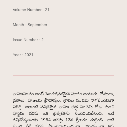
Volume Number : 21
Month : September
Issue Number : 2
Year : 2021
శ్రావణమాసం అంటే మంగళప్రదమైన మాసం అంటారు. నోములు,
వ్రతాలు, పూజలకు ప్రాధాన్యం. శ్రావణ పంచమి నాగపంచమిగా
ప్రసిద్ధి. అలాంటి పవిత్రమైన శ్రావణ శుద్ధ పంచమి రోజు నుంచి
పూర్ణిమ వరకు ఒక ప్రత్యేకతను సంతరింపచేసింది. అదే
పవిత్రోత్సవాలకు 1964 ఆగస్టు 12న శ్రీకారం చుట్టింది. నాటి
నుంచి నేటి వరకు సాంప్రదాయబద్ధంగా, నిర్విఘ్నంగా కడు