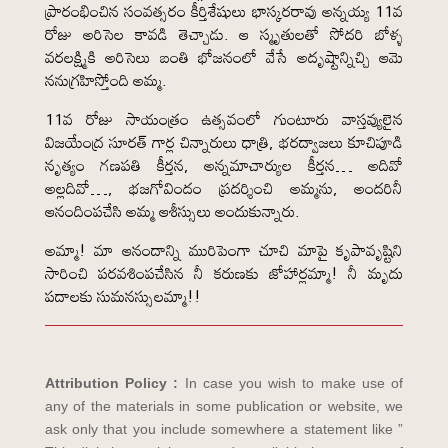
ప్రారంభించిన సంవత్సరం కీర్తిశేషులు భాస్కరరావు అన్నయ్య 11వ
రోజు అరిసెల కావడి తెచ్చాడు. ఆ స్మృతులతో సోదరి బోళ్ళ
వరలక్ష్మికి అరిసెలు బంతి భోజనంలో వేసే అదృష్టాన్నిచ్చి ఆమె
ననుగ్రహిస్తోంది అమ్మ.
11వ రోజు సాయంత్రం ఉత్సవంలో గుంటూరు వాస్తవ్యులైన
విజయేంద్ర సూరత్ గార్ల చిన్నారులు ధాత్రి, భరద్వాజలు కూచిపూడి
నృత్యం గణపతి కీర్తన, అన్నమాచార్యుల కీర్తన… అదివో
అల్లదివో…, భజగోవిందం ప్రదర్శించి అమ్మను, అందరినీ
ఆనందింపచేసి అమ్మ ఆశీస్సులు అందుకున్నారు.
అమ్మా! మా ఆనందాన్ని మురిపెంగా చూచి మాపై కృపావృష్టిని
సారించి పరవశింపచేసిన నీ కరుణకు జోహార్లమ్మా! నీ మృదు
పదాలకు సుమనస్సులమ్మా!!
Attribution Policy :
In case you wish to make use of
any of the materials in some publication or website, we
ask only that you include somewhere a statement like ”