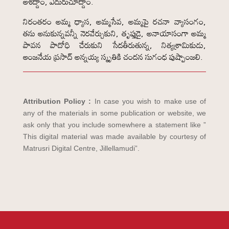
ఆశిద్దాం, ఎదురుచూద్దాం.
నిరంతరం అమ్మ ధ్యాస, అమ్మసేవ, అమ్మపై రచనా వ్యాసంగం,
తను అనుకున్నవన్నీ నెరవేర్చుకుని, తృప్తుడై, అనాయాసంగా అమ్మ
పావన పాదోధి చేరుకుని సేదతీరుతున్న, నిత్యశ్రామికుడు,
ఆంజనేయ ప్రసాద్ అన్నయ్య స్మృతికి చందన సుగంధ పుష్పాంజలి.
Attribution Policy :
In case you wish to make use of
any of the materials in some publication or website, we
ask only that you include somewhere a statement like ”
This digital material was made available by courtesy of
Matrusri Digital Centre, Jillellamudi”.