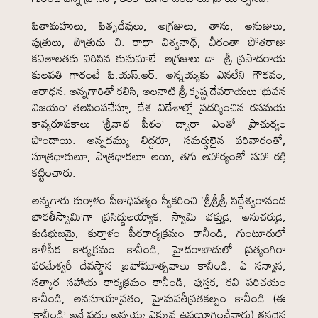
పితామహులు, పితృదేవులు, అగ్రజులు, తాను, అనుజులు,
పుత్రులు, పౌత్రుడు చి. రాధా విశ్వనాథ్, వీరంతా పోతరాజు
కవితాలతకు విరిసిన కుసుమాలే. అగ్రజులు డా. శ్రీ ప్రసాదరాయ
కులపతి గారంటే పి.యస్.ఆర్. అన్నయ్యకు ఎనలేని గౌరవం,
ఆరాధన. అన్నగారితో కలిసి, అలనాటి శ్రీ కృష్ణ దేవరాయలు ‘భువన
విజయం’ తలపింపచేస్తూ, దేశ విదేశాల్లో ప్రదర్శించిన రసమయ
కావ్యరూపకాలు ‘శ్రీనాథ పీఠం’ ద్వారా ఎంతో ప్రాచుర్యం
పొందాయి. అన్నదమ్ము లిద్దరూ, సమర్థులైన పరివారంతో,
సూత్రధారులూ, పాత్రధారలూ అయి, తగు ఆహార్యంతో సహా రక్తి
కట్టించారు.
అన్నగారు కుర్తాళం పీఠాధిపత్యం స్వీకరించి ‘శ్రీశ్రీశ్రీ సిద్ధేశ్వరానంద
భారతీస్వామి’గా ప్రసిద్ధులయ్యాక, స్వామి భక్తుడై, అనుచరుడై,
కుడిభుజమై, కుర్తాళం పీఠకార్యక్రమం కానీండి, గుంటూరులో
కాళీపీఠ కార్యక్రమం కానీండి, హైదరాబాదులో ప్రత్యంగిరా
పరమేశ్వరీ దేవస్థాన బ్రహె్మూత్సవాలు కానీండి, ఏ సన్మాన,
సత్కార సహాయ కార్యక్రమం కానీండి, పుస్తక, కవి పరిచయం
కానీండి, అనసూయావ్రతం, హైమవతీవ్రతకల్పం కానీండి (ఈ
‘కానీండి’ అనే పదం అన్నయ్య ఎక్కువ ఉపయోగించేవారు) తనదైన