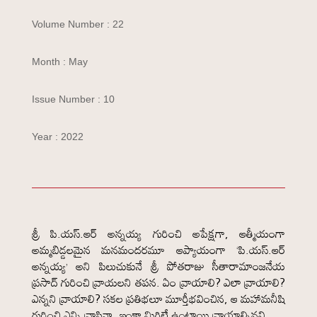
Volume Number : 22
Month : May
Issue Number : 10
Year : 2022
శ్రీ పి.యస్.ఆర్ అన్నయ్య గురించి అపేక్షగా, ఆత్మీయంగా
అమ్మబిడ్డలమైన మనమందరమూ ఆప్యాయంగా ‘పి.యస్.ఆర్
అన్నయ్య’ అని పిలుచుకునే శ్రీ పోతరాజు సీతారామాంజనేయ
ప్రసాద్ గురించి వ్రాయలని తపన. ఏం వ్రాయాలి? ఎలా వ్రాయాలి?
ఎన్నని వ్రాయాలి? సకల ప్రతిభలూ మూర్తీభవించిన, ఆ మహామనీషి
గురించి ఎన్ని వ్రాసినా, ఇంకా మిగిలే ఉంటాయి వ్రాయాల్సినవి.