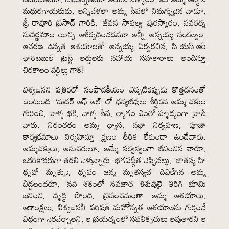
మధురగాయకుడు, అన్నివేళలా అమ్మ సేవలో నిమగ్నుడైన వాడూ,
శ్రీ రావూరి ప్రసాద్ గారికి, ‘జీవన సాఫల్య’ పురస్కారం, నవరత్న
సువర్ణమాల యిచ్చి ఆశీర్వదించడమూ అన్నీ అన్నయ్య సంకల్పం.
ఆచరణ ఉన్నత ఆశయాలతో అన్నయ్య ఏర్పరచిన, పి.యస్.ఆర్
ఛారిటబుల్ ట్రస్ట్ అర్హులకు సహాయ సహకారాలు అందిస్తూ
చిరకాలం వర్ధిల్లు గాక!
విశ్వజనని పత్రికలో సంపాదకీయం ఎప్పటికప్పుడు కొత్తదనంతో
ఉంటుంది. ‘మదర్ ఆఫ్ ఆల్’ లో ధన్యజీవులు శీర్షికన అమ్మ భక్తుల
గురించి, వాళ్ళ భక్తి, వాళ్ళ సేవ, త్యాగం ఎంతో హృద్యంగా వ్రాసే
వారు. నిరంతరం అమ్మ ధ్యాస, సభా నిర్వహణ, పూజా
కార్యక్రమాలు నిర్వహిస్తూ క్షణం తీరిక లేకుండా ఉండేవారు.
అమ్మభక్తులు, అనుచరులూ, అమ్మే సర్వస్వంగా జీవించిన వారూ,
ఒకరికొకరుగా తరలి వెళ్తున్నారు. భగవద్గీత చెప్పినట్లు, ‘జాతస్య హి
ధృవో మృత్యుః, ధృవం జన్మ మృతస్యచ’ దివికేగిన అమ్మ
బిడ్డలందరూ, ‘నవ శకంలో నవజాత శిశువులై తిరిగి భూమి
జనించి, వృద్ధి పొంది, ప్రపంచమంతా అమ్మ ఆశయాలు,
ఆకాంక్షలు, విశ్వజననీ పరిషత్ మహోన్నత ఆశయాలను గుర్తించే
విధంగా నెరవేర్చాలని, ఆ ప్రయత్నంలో సఫలీకృతులు అవుతారని ఆ