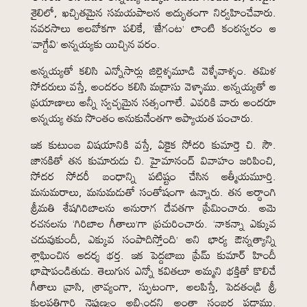
శైలిలో, ఖచ్చితమైన సమయపాలన అద్భుతంగా నిర్వహించేవారు.
నవరసాలు అలవోకగా పలికే, ‘జేగంట’ లాంటి కంఠస్వరం ఆ
‘వాగ్దేవి’ అన్నయ్యకు యిచ్చిన వరం.
అన్నయ్యతో కలిసి ఎన్నోసార్లు జిల్లెళ్ళమూడి వెళ్ళేవాళ్ళం. తమిళ
సోదరులు వస్తే, అందరం కలిసి మద్రాసు వెళ్ళాము. అన్నయ్యతో ఆ
ప్రయాణాలు అన్నీ స్వచ్ఛమైన సత్సంగాలే. ఎవరికి వారు అందరూ
అన్నయ్య తమ సొంతం అనుకునేంతగా ఆప్యాయత పంచారు.
ఇక కుటుంబ విషయానికి వస్తే, ఏకైక సోదరి కుమార్తె చి. సౌ.
జానకితో తన కుమారుడు చి. హైమానంద్ వివాహం జరిపించి,
సోదర సోదరీ బంధాన్ని పటిష్టం చేసిన ఆత్మీయమూర్తి.
మనుమరాలు, మనుమడుతో సంతోషంగా ఉన్నారు. తన అర్థాంగి
శ్రీమతి శేషగిరిబాలను అనురాగ దేవతగా ప్రేమించారు. అమె
రచనలను ‘గిరిబాల గీతాలు’గా ప్రచురించారు. ‘నాకన్నా ఎక్కువ
చదువుకుందీ, ఎక్కువ సంపాదిస్తోంది’ అని భార్య ఔన్నత్యాన్ని
శ్లాఘించిన ఆదర్శ భర్త. ఇక పెద్దబాబు ప్రేమ్ కుమార్ హిందీ
భాషాపండితుడు. తెలుగున ఎన్నో కవితలూ అమ్మని భక్తితో కొలిచే
గీతాలు వ్రాసి, శ్రావ్యంగా, స్ఫుటంగా, అలపిస్తే, పెదతండ్రి శ్రీ
కులపతిగారి నైపుణ్యం అబ్బిందని అంతా సంబర పడ్డాము.