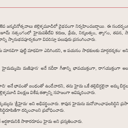
78వ జన్మదినోత్సవాలు జిల్లెళ్ళమూడిలో వైభవంగా నిర్వహించబడ్డాయి. ఈ సందర్భం
మ్‌ సత్సంగంలో హైమవతీదేవి కరుణ, ప్రేమ, నిర్మలత్వం, త్యాగం, తపన, 
ాన్ని స్వానుభవపూర్వకంగా వివరిస్తూ పలువురు ప్రసంగించారు.
 ‘హైమ మానవిగా పుట్టి మాధవిగా ఎదిగిందని, ఆ పయనం సాధకులకు మార్గదర్శకం’ అ
స, హైమమ్మయె మణిపూస’ అనే నదీరా గీతాన్ని భావయుక్తంగా, రాగయుక్తంగా ఆల
ది’ అనే భావంతో బంధంతో ఉండేవారని, తను హైమ ఒకే తల్లిబిడ్డలైనా అమ్మ బిడ్డ
ళ్ళమూడి విలక్షణ విశేష తత్వాన్ని సహజంగా ఆవిష్కరించారు.
్యను ‘శ్రీహైమ’ అని అభివర్ణించారు. కావున హైమను మనోవాంఛాఫలసిద్ధిని ప్రసా
ససిద్ధిరూపిణిగా దర్శించాలని ప్రబోధించారు.
 ఆర్షకామనికి సాకారరూపం హైమ అని ప్రస్తుతించారు.