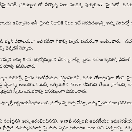
్రీహైమవతీ వ్రతకల్పం’ లో పేర్కొన్న పలు సందర్భ పూర్వకంగా హైమతో- తన
లయ ఆవిర్భావం అనీ, హైమ నిజానికి నిజం అనే పరమసత్యాన్ని అమ్మ మాటల్లో స్
ి చల్లని దేవాలయం” అనే నదీరా గీతాన్ని మృదు మధురంగా ఆలపించారు. ”
ెప్పకనే చెప్పారు.
మ్మని అమ్మ తనను కర్తవ్యోన్ముఖుని చేసిన వైనాన్నీ, హైమ సహజ కృపతో, ప్రేమతో స
ృద యాల్ని కదిలించారు.
ం కురిపిస్తే, హైమ సోదరీప్రేమను వర్షించిందనీ, తనకు తోబుట్టువులు లేరని 
్థానాన్ని అలంకరించిందనీ, ఆత్మీయతని సిరాగా చేసుకుని లేఖలు వ్రాసేదని, అప
ున్నదని స్వీయ అనుభవాన్ని రసరమ్యంగా వివరించారు.
్యశ్రీ లక్షణయతీంద్రులవారి ప్రబోధాన్ని గుర్తు చేస్తూ, అమ్మ-హైమ బింబ ప్రతిబిం
నామ సంకీర్తనని అమ్మ ఆరంభించినదని, ఆ బాటే సర్వులకు ఆచరణీయం అనుసరణీ
్రేమైక రసామృతమూర్తి హైమను స్మరించుకుంటూ ఉంటానని సత్పదాన్ని సత్పధ