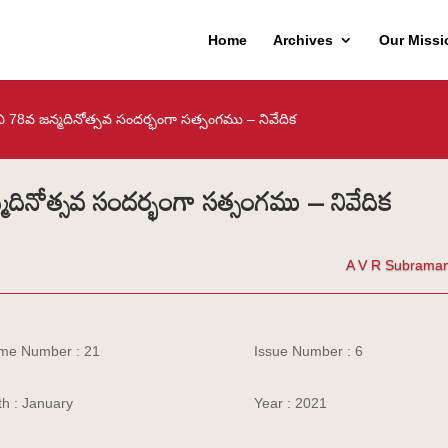
Home
Archives
Our Missi
ేవి 78వ జన్మదినోత్సవ సందర్భంగా సత్సంగము – నివేదిక
్మదినోత్సవ సందర్భంగా సత్సంగము – నివేదిక
A V R Subrama
me Number : 21
Issue Number : 6
h : January
Year : 2021