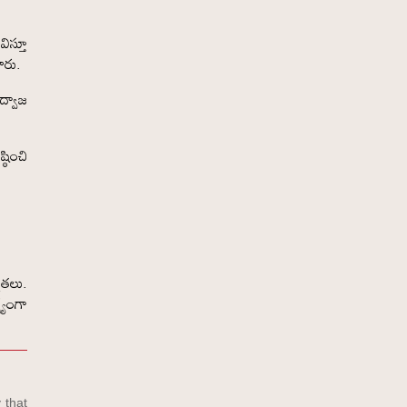
ిస్తూ
శారు.
ద్వాజ
ఠించి
ఞతలు.
ష్యంగా
 that