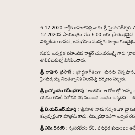
6-12-2020 కార్తీక బహుళషష్ఠి నాడు శ్రీ హైమవతీశ్వరి 
12-2020న సాయంత్రం గం.5-00 లకు ప్రారంభమైన జూ
విశ్వశ్రేయః కామన, అనుగ్రహం మున్నగు కళ్యాణ గుణవైభవ
సభకు అధ్యక్షత వహించిన డాక్టర్‌ యు.వరలక్ష్మి గారు
తొలిపలుకుల్లో వినిపించారు.
శ్రీ రావూరి ప్రసాద్‌ :
ప్రార్థనాగీతంగా ‘మనసు వెన్నపూ
హైమక్కయ్య నిజతత్వానికి నిలువెత్తు దర్పణం పట్టారు.
శ్రీ బ్రహ్మాండం రవీంద్రరావు :
అందరూ ఆ రోజుల్లో ‘అమ్మ నా
యెడల తమకి ఏకోదర రక్త సంబంధ బంధం ఉన్నదని – జిల్లె
శ్రీ వి.యస్‌.ఆర్‌.మూర్తి :
‘శ్రీమాత’ నామ సదృశంగా హైమక్కయ
కల్పవృక్షంగా మాత్రమే కాదు, చిన్ముద్రధారిణిగా అద్వైత ర
శ్రీ ఎమ్‌.దినకర్‌ :
స్వపరభేదం లేని, వసుధైక కుటుంబం అనే