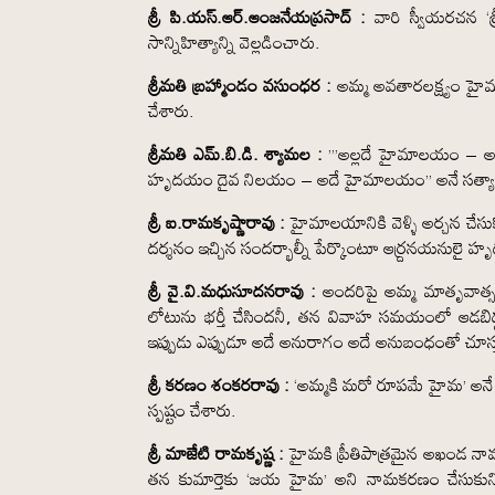
శ్రీ పి.యస్‌.ఆర్‌.ఆంజనేయప్రసాద్‌ :
వారి స్వీయరచన ‘శ
సాన్నిహిత్యాన్ని వెల్లడించారు.
శ్రీమతి బ్రహ్మాండం వసుంధర :
అమ్మ అవతారలక్ష్యం హైమా
చేశారు.
శ్రీమతి ఎమ్‌.బి.డి. శ్యామల :
”’అల్లదే హైమాలయం – అద
హృదయం దైవ నిలయం – అదే హైమాలయం” అనే సత్యాన్ని చ
శ్రీ ఐ.రామకృష్ణారావు :
హైమాలయానికి వెళ్ళి అర్చన చేసుకొ
దర్శనం ఇచ్చిన సందర్భాల్నీ పేర్కొంటూ ఆర్ద్రనయనులై హ
శ్రీ వై.వి.మధుసూదనరావు :
అందరిపై అమ్మ మాతృవాత్సల్య
లోటును భర్తీ చేసిందనీ, తన వివాహ సమయంలో ఆడబిడ్డ స
ఇప్పుడు ఎప్పుడూ అదే అనురాగం అదే అనుబంధంతో చూస్త
శ్రీ కరణం శంకరరావు :
‘అమ్మకి మరో రూపమే హైమ’ అనే పూజ
స్పష్టం చేశారు.
శ్రీ మాజేటి రామకృష్ణ :
హైమకి ప్రీతిపాత్రమైన అఖండ 
తన కుమార్తెకు ‘జయ హైమ’ అని నామకరణం చేసుకుని ప