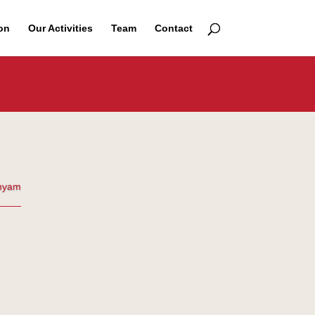
on
Our Activities
Team
Contact
nyam