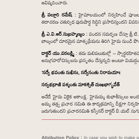
ఆవిష్కరించారు.
శ్రీ వల్లూరి రమేష్‌ :
హైమాలయంలో నిర్వహించే పూజలూ, వ
తదాచరణ చతుర్విధ పురుషార్థ సిద్ధిని ప్రసాదిస్తుందని వివరి
శ్రీ ఎ.వి.ఆర్‌.సుబ్రహ్మణ్యం :
వందన సమర్పణ చేస్తూ శ్రీ టి.
బాల్యంలో దూరమైన మాతృప్రేమను తిరిగి హైమ నుండి పొం
డాక్టర్‌ యు.వరలక్ష్మి :
తమ మలిపలుకుల్లో – స్వార్థరహిత
అనుగ్రహరోచిస్సులను ప్రసృతం చేస్తున్నది అంటూ వియద్గ
‘సర్వే భవంతు సుఖినః, సర్వేసంతు నిరామయాః
సర్వభద్రాణి పశ్యంతు మాకశ్చిత్‌ దుఃఖభాగ్భవేత్‌
అనేదే హైమ ఏకైక ఆకాంక్ష. హైమమ్మ శుభాశీస్సులు అంద
అమ్మ తత్త్వ ప్రచార సమితి ఈ కార్యక్రమాన్ని దీక్షగా నిర
జరుగుతుందని ప్రచారసమితి కన్వీనర్‌ డాక్టర్‌ బి.యల్‌.స
Attribution Policy :
In case you wish to make us