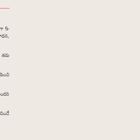
గా 5-
సాధన,
ని తమ
పించి
లందరి
దించే