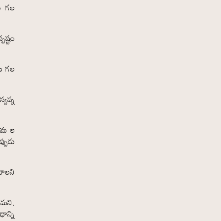
కు గల
పష్టం
దయ గల
్వప్న
హైమ ఆ
్పుడు
బాలని
యమని,
ాన్ని