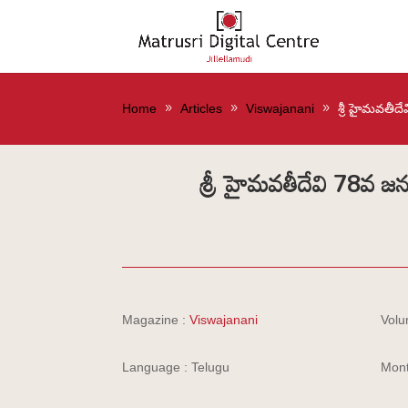
Home
Articles
Viswajanani
శ్రీ హైమవతీద
శ్రీ హైమవతీదేవి 78వ జన
Magazine :
Viswajanani
Volu
Language : Telugu
Mont