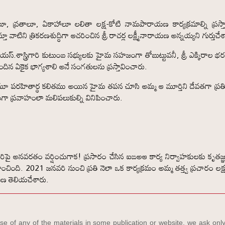
్రతాలూ, ఏకాహాలూ లలితా లక్ష-కోటి నామపారాయణ కార్యక్రమాల్ని ప్రస్తావ
స్తూ వాటిని త్రికరణశుద్ధిగా ఆచరించిన శ్రీ రాచర్ల లక్ష్మీనారాయణ అన్నయ్యని గుర్తుచే
యస్‌.శాస్త్రిగారి కుటుంబ సభ్యులకు హైమ సహజంగా తోబుట్టువనీ, శ్రీ ఎక్కిరాల భర
దిన ఏకైక భాగ్యశాలి అనే సంగతులను ప్రస్తావించారు.
మూ పరహితార్థ కలితము అయిన హైమ తపన చూసి అమ్మ ఆ మూర్తిని దేవతగా ప్రతిష్
ంగా ప్రవాహంలా మలిపలుకుల్ని వినిపించారు.
రిపై అనవరతం వర్షించుగాక! ప్రసారం చేసిన ఐఙఅఆ కార్య నిర్వాహకులకు కృతజ్
్వహించింది. 2021 జనవరి నుంచి ప్రతి నెలా ఒక కార్యక్రమం అమ్మ తత్త్వ ప్రచారం లక్
ుగుణ తెలియచేశారు.
e of any of the materials in some publication or website, we ask only