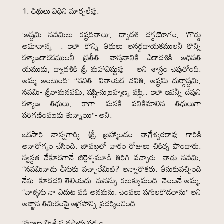
తిథులు విధిని మార్చలేవు:
‘అష్టమి నవమిలు కష్టదినాలు’, ద్వాదశి దగ్ధయోగం, ‘గొడ్డు
అమావాస్య…. ఇలా కొన్ని తిధులు అనర్థదాయకములనీ కొన్ని
కళ్యాణకారకములనీ ప్రతీతి. వాస్తవానికి ఏకాదశికి అధిపతి
యముడు, ద్వాదశికి శ్రీ మహావిష్ణువు – అని శాస్త్రం చెపుతోంది.
అమ్మ అంటుంది: “చవితి- వినాయక చవితి, అష్టమి దుర్గాష్టమి,
నవమి- శ్రీరామనవమి, షష్ఠి-సుబ్రహ్మణ్య షష్ఠి.. ఇలా ఇవన్నీ దేవుని
కళ్యాణ తిథులు, కాగా మనకి పనికిమాలిన తిధులుగా
పరిగణింపబడు తున్నాయి”- అని.
ఒకసారి నాన్నగార్కి (శ్రీ బ్రహ్మాండం నాగేశ్వరరావు గారికి
అనారోగ్యం చేసింది. బాపట్లలో వారం రోజులు చికిత్స పొందారు.
స్వస్థత చేకూరగానే జిల్లెళ్ళమూడి తిరిగి వచ్చారు. నాడు నవమి,
“నవమినాడు తీసుకు వచ్చారేమిటి? అన్నారొకరు. తీసుకువచ్చింది
నేను. కూడదని తెలియదు. మనస్సు కలుక్కుమంది. వెంటనే అమ్మ,
“వాళ్ళను నా ఎదుట పడి అనమను. చెంపలు పగులకొడతాను” అని
అజ్ఞాన తిమిరంపై ఆగ్రహాన్ని ప్రదర్శించింది.
‘పురాణ మిత్యేవ నసాధు సర్వం