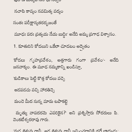
నచాపి కావ్యం నవమిత్య వద్యం
సంతః పరీక్షాన్యతరద్భజంతే
మూఢః పరః ప్రత్యయ నేయ బుద్ధిః’ అనేది అమ్మ ప్రగాఢ విశ్వాసం.
కూతురిని కోడలుని ఒకేలా చూడటం అద్వైతం
‘కోడలు గృహప్రవేశం, అత్తగారు గంగా ప్రవేశం’- అనేది
జనవాక్యం. ఈ మూఢ నమ్మకాన్ని ఖండిస్తూ,
‘కుడికాలు పెట్టి కొత్త కోడలు వచ్చె
ఆడపడచు వచ్చి హారతిచ్చె
మంచె మీద నున్న మామ టపాకట్టె
మృత్యు వాపదరమె ఎవరికైన?’ అని ప్రశ్నిస్తారు సోదరులు పి.
వెంకటేశ్వరరావు గారు.
‘మగ శిశువు గానీ, ఆడ శిశువు గానీ జన్మించడానికి భర్తే బాధ్యుడు;