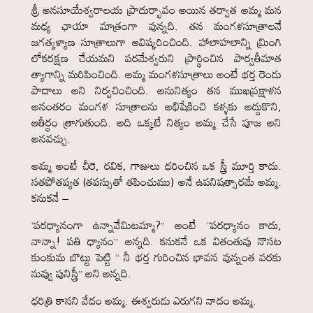
శ్రీ అనసూయేశ్వరాలయ ప్రాదుర్భావం అయిన తర్వాత అమ్మ మన
మధ్య ఛాయా మాత్రంగా వున్నది. తన మంగళసూత్రాలనే
జగత్కళ్యాణ సూత్రాలుగా ఆవిష్కరించింది. హాలాహలాన్ని మ్రింగి
లోకరక్షణ చేయమని పరమేశ్వరుని ప్రార్థించిన పార్వతీమాత
త్యాగాన్ని మరిపించింది. అమ్మ మంగళసూత్రాలు అంటే భర్త రెండు
పాదాలు అని నిర్వచించింది. అనునిత్యం తన ముఖప్రక్షాళన
అనంతరం మంగళ సూత్రాలను అభిషేకించి కళ్ళకు అద్దుకొని,
ఆతీర్ధం త్రాగుతుంది. అది ఒక్కటే నిత్యం అమ్మ చేసే పూజ అని
అనవచ్చు.
అమ్మ అంటే చీరె, రవిక, గాజులు ధరించిన ఒక స్త్రీ మూర్తి కాదు.
సతపోతప్యత (తపస్సుతో తపించుము) అనే ఉపనిషత్సారమే అమ్మ.
కనుకనే –
‘పరధ్యానంగా ఉన్నావేమిటమ్మా?” అంటే “పరధ్యానం కాదు,
నాన్నా! పతి ధ్యానం” అన్నది. కనుకనే ఒక వితంతువు నొసట
కుంకుమ బొట్టు పెట్టి “ నీ భర్త గురించిన భావన వున్నంత వరకు
నువ్వు పునిస్త్రీ” అని అన్నది.
ధరిత్రి కానని వేదం అమ్మ. ఈశ్వరుడు ఎరుగని నాదం అమ్మ.