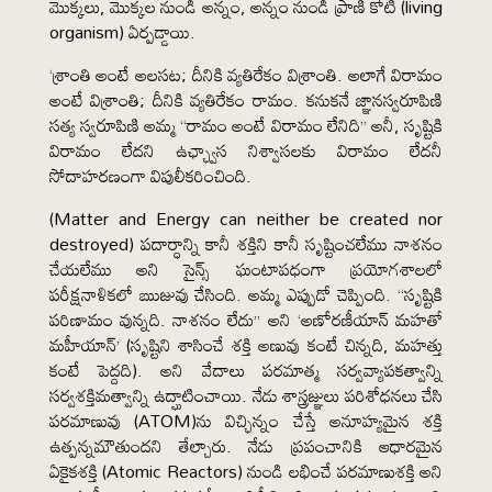
మొక్కలు, మొక్కల నుండి అన్నం, అన్నం నుండి ప్రాణి కోటి (living
organism) ఏర్పడ్డాయి.
‘శ్రాంతి అంటే అలసట; దీనికి వ్యతిరేకం విశ్రాంతి. అలాగే విరామం
అంటే విశ్రాంతి; దీనికి వ్యతిరేకం రామం. కనుకనే జ్ఞానస్వరూపిణి
సత్య స్వరూపిణి అమ్మ “రామం అంటే విరామం లేనిది” అనీ, సృష్టికి
విరామం లేదని ఉఛ్ఛ్వాస నిశ్వాసలకు విరామం లేదనీ
సోదాహరణంగా విపులీకరించింది.
(Matter and Energy can neither be created nor
destroyed) పదార్ధాన్ని కానీ శక్తిని కానీ సృష్టించలేము నాశనం
చేయలేము అని సైన్స్ ఘంటాపధంగా ప్రయోగశాలలో
పరీక్షనాళికలో ఋజువు చేసింది. అమ్మ ఎప్పుడో చెప్పింది. “సృష్టికి
పరిణామం వున్నది. నాశనం లేదు” అని ‘అణోరణీయాన్ మహతో
మహీయాన్’ (సృష్టిని శాసించే శక్తి అణువు కంటే చిన్నది, మహత్తు
కంటే పెద్దది). అని వేదాలు పరమాత్మ సర్వవ్యాపకత్వాన్ని
సర్వశక్తిమత్వాన్ని ఉద్ఘాటించాయి. నేడు శాస్త్రజ్ఞులు పరిశోధనలు చేసి
పరమాణువు (ATOM)ను విచ్ఛిన్నం చేస్తే అనూహ్యమైన శక్తి
ఉత్పన్నమౌతుందని తేల్చారు. నేడు ప్రపంచానికి ఆధారమైన
ఏకైకశక్తి (Atomic Reactors) నుండి లభించే పరమాణుశక్తి అని