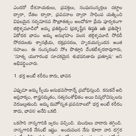
ఎందరో దేశనాయకులు, ప్రవక్తలు, సంఘసంస్కర్తలు చట్టాల
ద్వారా, చేతల ద్వారా, ప్రవచనాల ద్వారా సాధింప యత్నించి
విఫలమైన సర్వమానవ సౌభ్రాతత్వం అలవోకగా ప్రేమ పూర్వకంగా
జిల్లెళ్ళమూడిలో అమ్మ ప్రతిష్ఠించి (ప్రకృష్టేన తిష్ఠతి ఇతి ప్రతిష్ఠా).
ఏకోదర భావం అమ్మ అనుగ్రహం వలన జిల్లెళ్ళమూడి సోదరీ
సోదరులకు శ్వాసక్రియ, రక్తప్రసరణ, హృదయస్పందన అంత
సహజం. ఈ సంస్కరణని సో॥ పొత్తూరి వేంకటేశ్వరరావుగారు,
“నూత్న యుగారంభ సూచకమైన శుభపరిణామ ప్రత్యూష” అని
అభివర్ణించారు.
భర్త అంటే శరీరం కాదు, భావన
ఎప్పుడూ అమ్మ స్వీయ అనుభవసారాన్నే ప్రబోధిస్తుంది. కనుకనే అది
ఆప్తవాక్యం, శాస్త్రసమ్మతం, సత్యసంశోభితం అయి దివ్యరోచిస్సులను
వెదజల్లుతుంది. అమ్మ మహోన్నత ప్రవచనాలలో ‘భర్త అంటే శరీరం
కాదు, భావన’ అనేది ఒకటి.
ఒకసారి నాన్నగారికి జ్వరం వచ్చింది. మందులు వాడారు తగ్గింది.
నాన్నగారికి నేనంటే ఇష్టం. అందువలన నేను కూడా వారి దగ్గర