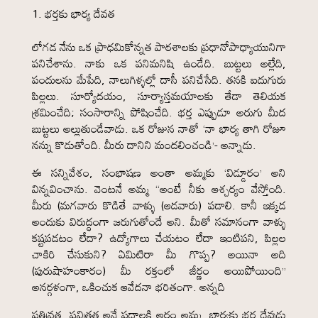
భర్తకు భార్య దేవత
లోగడ నేను ఒక ప్రాధమికోన్నత పాఠశాలకు ప్రధానోపాధ్యాయునిగా
పనిచేశాను. నాకు ఒక పనిమనిషి ఉండేది. బుట్టలు అల్లేది,
పందులను మేపేది, నాలుగిళ్ళల్లో దాసీ పనిచేసేది. తనకి ఐదుగురు
పిల్లలు. సూర్యోదయం, సూర్యాస్తమయాలకు తేడా తెలియక
శ్రమించేది; సంసారాన్ని పోషించేది. భర్త ఎప్పుడూ అరుగు మీద
బుట్టలు అల్లుతుండేవాడు. ఒక రోజున నాతో ‘నా భార్య తాగి రోజూ
నన్ను కొడుతోంది. మీరు దానిని మందలించండి’- అన్నాడు.
ఈ సన్నివేశం, సంభాషణ అంతా అమ్మకు ‘విడ్డూరం’ అని
విన్నవించాను. వెంటనే అమ్మ “అంటే నీకు ఆశ్చర్యం వేస్తోంది.
మీరు (మగవారు కొడితే వాళ్ళు (ఆడవారు) పడాలి. కానీ ఇక్కడ
అందుకు విరుద్ధంగా జరుగుతోందే అని. మీతో సమానంగా వాళ్ళు
కష్టపడటం లేదా? ఉద్యోగాలు చేయటం లేదా ఇంటిపని, పిల్లల
చాకిరి చేసుకుని? ఏమిటిరా మీ గొప్ప? అయినా అది
(పురుషాహంకారం) మీ రక్తంలో జీర్ణం అయిపోయింది”
అనర్గళంగా, ఒకించుక ఆవేదనా భరితంగా. అన్నది
పతివ్రత, పవిత్రత అనే పదాలకి అర్థం అమ్మ. భార్యకు భర్త దేవుడు