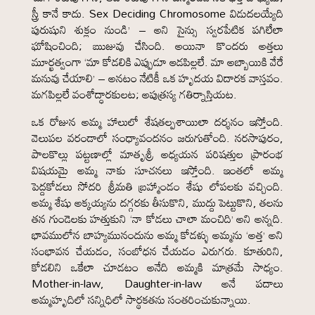
స్త్రీ కానే కాదు. Sex Deciding Chromosome విడుదలయ్యేది
పురుషుని శుక్లం నుండి’ – అని సైన్సు స్వరపేటిక పగిలేలా
ఘోషించింది; ఋజువు చేసింది. అయినా కొందరు అత్తలు
మూర్ఖత్వంగా ‘మా కోడలికి ఎప్పుడూ ఆడపిల్లలే. మా అబ్బాయికి వేరే
మనువు చేయాలి’ – అనటం నేటికీ ఒక హృదయ విదారక వాస్తవం.
మగపిల్లలే వంశోద్ధారకులట; అపుత్రస్య గతిర్నాస్తియట.
ఒక రోజున అమ్మ హాలులో శేషతల్పశాయిలా దర్శనం ఇస్తోంది.
వెలుపల వరండాలో సంధ్యావందనం జరుగుతోంది. నరసాపురం,
పాలకొల్లు పట్టణాల్లో మాతృశ్రీ అధ్యయన పరిషత్తుల ప్రారంభ
విషయమై అమ్మ నాకు సూచనలు ఇస్తోంది. ఇంతలో అమ్మ
పెద్దకోడలు సోదరి శ్రీమతి బ్రహ్మాండం శేషు లోపలకు వచ్చింది.
అమ్మ శేషు అక్కయ్యను దగ్గరకు తీసుకొని, ముద్దు పెట్టుకొని, తలను
తన గుండెలకు హత్తుకుని ‘నా కోడలు చాలా మంచిది’ అని అన్నది.
భావములోన బాహ్యమునందును అమ్మ కోడళ్ళు అమ్మను ‘అత్త’ అని
సంభావన చేయడం, సంబోధన చేయడం ఎరుగరు. కూతురిని,
కోడలిని ఒకేలా చూడటం అనేది అమ్మకి మాత్రమే సాధ్యం.
Mother-in-law, Daughter-in-law అనే పదాలు
అమ్మహృదిలో సన్నిధిలో సార్థకతను సంతరించుకున్నాయి.