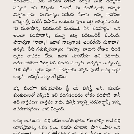
ఉండేవాడిని. మరి నాలుగు రోజుల తర్వాత నాకు ఉద్యోగం
వచ్చింది అని తెల్సింది. వెంటనే ఈ సంతోషవార్త అమ్మకు
విన్నవించాను. పరమాన్నం నివేదన చేశాను. అమ్మ నానోసట
బొట్టుపెట్టి, నోటికి ప్రసాదం అందించి పూలు చల్లి ఆశీర్వదించింది.
“నీ సంతోషాన్ని పదిమందికి పంచటమే దీని పరమార్థం” అని
అంటూ పరమానాన్ని చుట్టూ ఉన్న పదిమందికీ పంచింది.
హఠాత్తుగా “నాన్నా! ఇవాళ నాన్నగారికి టెంపరేచర్ చుశావా?”
అన్నది. నేను గతుక్కుమన్నాను. “అమ్మా! నాలుగు రోజుల నుండి
జ్వరం రావడం లేదు. ఇవాళ చూడలేదు” అని నసిగాను.
ఆదరాబాదరగా మెట్లు దిగి క్రిందికి వచ్చాను. ఆశ్చర్యం నాన్నగార్ని
100 డిగ్రీల జ్వరం వుంది. నాన్నగారు ఎక్కడ వుంటే అమ్మ ధ్యాస
అక్కడే.. అమ్మకి నాన్నగారే దైవం.
భర్త వుండగా కన్నుమూసిన స్త్రీ యే పునిస్త్రీ అని, పసుపు-
కుంకుమలతో వెళ్ళింది అని పరిగణించడం లోకం పరిపాటి. కానీ
అది వాస్తవంగా వాస్తవం కాదు. పునిస్త్రీ అర్థాన్ని పరమార్థాన్నీ అమ్మ
ఆచరణాత్మకంగా చాటి చెప్పింది.
అమ్మ అంటుంది: “భర్త ఎడల అంకిత భావం గల భార్య- తానే భర్త
యోగక్షేమాల్ని చివరి క్షణం వరకూ చూడాలి, సాగనంపాలి అని