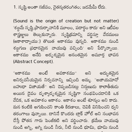
సృష్టి అంతా సజీవం, చైతన్యతరంగితం; జడమేమీ లేదు.
(Sound is the origin of creation but not matter)
‘శబ్దమే సృష్టి ప్రాదుర్భావానికి మూలం, పదార్థం కాదు’ అని ఇటీవల
శాస్త్రజ్ఞులు తెల్సుకున్నారు. సృష్టిక్రమాన్ని వర్ణిస్తూ వేదములు
(ఆకాశాద్వాయు:) తొలుత ఆకాశము వున్నది. ఆకాశము నుండి
శబ్దగుణ ప్రధానమైన వాయువు వచ్చింది’ అని పేర్కొన్నాయి.
ఆకాశము అనేది అదృశ్యమైన అనంతమైన అమూర్త భావన
(Abstract Concept).
“ఆకాశము అంటే అవకాశము” అని అద్భుతమైన
అనిర్వచనీయమైన నిర్వచనాన్ని ఇచ్చింది అమ్మ. “అజాయమానో
బహుధా విజాయతే” అని చెప్పబడినట్లు నిర్గుణుడు కాలాతీతుడు
అయిన దైవం దృశ్యాదృశ్యమైన సృష్టిగా సంభవించడానికి ఒక
వేదిక, ఒక అవకాశం ఆకాశం. ఆకాశం అంటే శూన్యం అని కాదు.
మన కంటికి అగుపించని కాంతి కిరణాలు, చెవికి వినిపించని ధ్వని
తరంగాలు వున్నాయి. దానినే కొందరు బ్లాక్ హోల్ అని సంభావన
చేస్తే పోతన గారు పెంజీకటి అని వర్ణించారు. క్రమేణ వాయువు
నుండి అగ్ని, అగ్ని నుండి నీరు, నీటి నుండి భూమి, భూమి నుండి