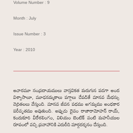
Volume Number : 9
Month : July
Issue Number : 3
Year : 2010
ఆచారమూ సంప్రదాయములు వాస్తవికత మరుగున పడగా అంద
విశ్వాసాలూ, మూఢనమ్మకాలు పగ్గాలు చేపడితే మానవ మేధస్సు
వెర్రితలలు వేస్తుంది. మానవ జీవన పధము అగమ్యము అంధకార
పరీవృతము అవుతుంది. అప్పుడు దైవం రాజారామోహన్ రాయ్,
కందుకూరి వీరేశలింగం, విలియం బెంటిక్ వంటి మహనీయుల
రూపంలో వచ్చి ప్రవాహానికి ఎదురీది మార్గదర్శనం చేస్తుంది.