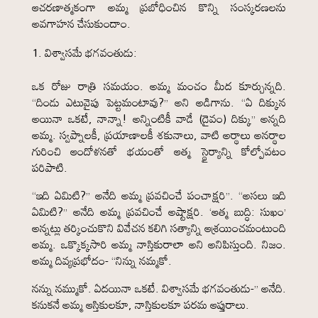
ఆచరణాత్మకంగా అమ్మ ప్రబోధించిన కొన్ని సంస్కరణలను
అవగాహన చేసుకుందాం.
విశ్వాసమే భగవంతుడు:
ఒక రోజు రాత్రి సమయం. అమ్మ మంచం మీద కూర్చున్నది.
“దిండు ఎటువైపు పెట్టమంటావు?” అని అడిగాను. “ఏ దిక్కున
అయినా ఒకటే, నాన్నా! అన్నింటికీ వాడే (దైవం) దిక్కు” అన్నది
అమ్మ. స్వప్నాలకీ, ప్రయాణాలకీ శకునాలు, వాటి అర్థాలు అనర్థాల
గురించి ఆందోళనతో భయంతో ఆత్మ స్థైర్యాన్ని కోల్పోవటం
పరిపాటి.
“ఇది ఏమిటి?” అనేది అమ్మ ప్రవచించే పంచాక్షరి”. “అసలు ఇది
ఏమిటి?” అనేది అమ్మ ప్రవచించే అష్టాక్షరి. ‘ఆత్మ బుద్ధి: సుఖం’
అన్నట్లు తర్కించుకొని వివేచన కలిగి సత్యాన్ని ఆశ్రయించమంటుంది
అమ్మ. ఒక్కొక్కసారి అమ్మ నాస్తికురాలా అని అనిపిస్తుంది. నిజం.
అమ్మ దివ్యప్రభోదం- “నిన్ను నమ్మకో.
నన్ను నమ్ముకో. ఏదయినా ఒకటే. విశ్వాసమే భగవంతుడు-” అనేది.
కనుకనే అమ్మ ఆస్తికులకూ, నాస్తికులకూ పరమ ఆప్తురాలు.