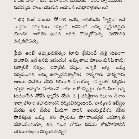
కోరుకోవాలి” . అని. మహోదధిని మరిపించే గంభీర హృదయంతో,
మనస్సును రాయి చేసుకుని ఆచరించే అసిధారావ్రతం అది.
” భర్త కంటే ముందు పోవాలి అనేది, అనుకునేది స్వార్థం” అనే
వాస్తవం విడ్డూరంగా కన్పించే అనిపించే అమ్మ వ్యక్తిగతమైన
యోచన, అలౌకిక భావన. ఒకరు నొచ్చుకోవచ్చు, మరొకరికి
నచ్చకపోవచ్చు.
ప్రేమ అంటే తచ్చుఖసుఖిత్వం (తాను ప్రేమించే వ్యక్తి సుఖంగా
వుండాలి, అదే తనకు ఆనందం). అమ్మ తాలు మాటల మనిషి కాదు;
సత్యానికి సత్యం, ధర్మానికి ధర్మం, అగ్నికి అగ్ని, అమ్మ
సర్వమంగళ. అమ్మ ఉచ్ఛ్వాసనిశ్వాసాలే. నాన్నగారు. నాన్నగారు
ఆలయ ప్రవేశం చేసిన తరువాత మాంగల్య చిహ్నాలతో దర్శనం
ఇచ్చిన అమ్మను చూడగానే నాకు అశోకవృక్షం క్రింద సీతాసాధ్వి
(ఉపవాసేన శోకేన ధ్యానేన యేన చ | పరిక్షీణాం కృశాం దీనాం
అల్పాహారాం తపోధనాం)ని దర్శించినట్లయింది. నాన్నగారి అభీష్టం
మేరకు తన చేతుల మీదుగా వారిని ఆలయప్రవేశం చేసిన
పావకప్రభ అమ్మ. తన హృదయ సాగరాంతర్గత బడబాగ్నిచే
దహింపబడుతూ, తన గుండె గోడల నడుమ శోకసాగరానికి
చెలియలికట్టను నిర్మించుకున్నది.