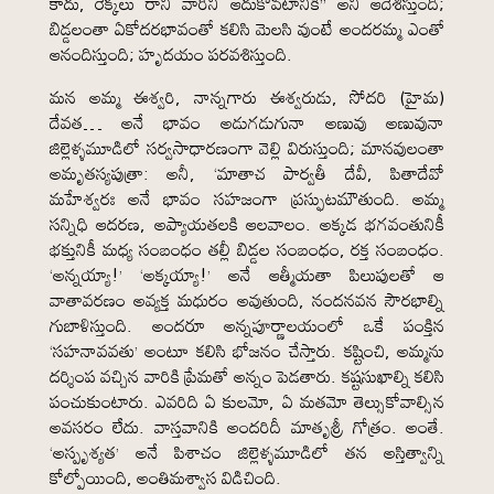
కాదు, రెక్కలు రాని వారిని ఆదుకోవటానికి” అని ఆదేశిస్తుంది;
బిడ్డలంతా ఏకోదరభావంతో కలిసి మెలసి వుంటే అందరమ్మ ఎంతో
ఆనందిస్తుంది; హృదయం పరవశిస్తుంది.
మన అమ్మ ఈశ్వరి, నాన్నగారు ఈశ్వరుడు, సోదరి (హైమ)
దేవత… అనే భావం అడుగడుగునా అణువు అణువునా
జిల్లెళ్ళమూడిలో సర్వసాధారణంగా వెల్లి విరుస్తుంది; మానవులంతా
అమృతస్యపుత్రా: అనీ, ‘మాతాచ పార్వతీ దేవీ, పితాదేవో
మహేశ్వరః అనే భావం సహజంగా ప్రస్ఫుటమౌతుంది. అమ్మ
సన్నిధి ఆదరణ, అప్యాయతలకి ఆలవాలం. అక్కడ భగవంతునికీ
భక్తునికీ మధ్య సంబంధం తల్లీ బిడ్డల సంబంధం, రక్త సంబంధం.
‘అన్నయ్యా!’ ‘అక్కయ్యా!’ అనే ఆత్మీయతా పిలుపులతో ఆ
వాతావరణం అవ్యక్త మధురం అవుతుంది, నందనవన సౌరభాల్ని
గుబాళిస్తుంది. అందరూ అన్నపూర్ణాలయంలో ఒకే పంక్తిన
‘సహనావవతు’ అంటూ కలిసి భోజనం చేస్తారు. కష్టించి, అమ్మను
దర్శింప వచ్చిన వారికి ప్రేమతో అన్నం పెడతారు. కష్టసుఖాల్ని కలిసి
పంచుకుంటారు. ఎవరిది ఏ కులమో, ఏ మతమో తెల్సుకోవాల్సిన
అవసరం లేదు. వాస్తవానికి అందరిదీ మాతృశ్రీ గోత్రం. అంతే.
‘అస్పృశ్యత’ అనే పిశాచం జిల్లెళ్ళమూడిలో తన అస్తిత్వాన్ని
కోల్పోయింది, అంతిమశ్వాస విడిచింది.