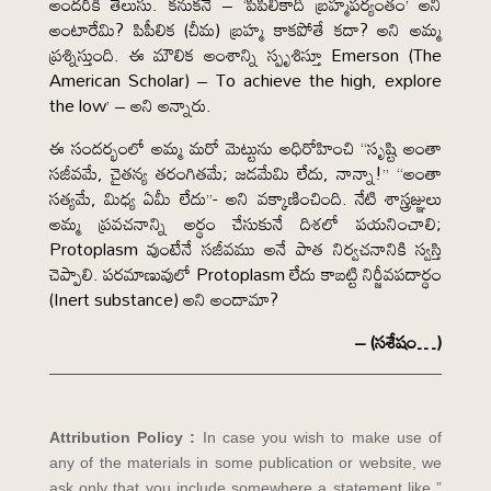
అందరికీ తెలుసు. కనుకనే – ‘పిపీలికాది బ్రహ్మపర్యంతం’ అని
అంటారేమి? పిపీలిక (చీమ) బ్రహ్మ కాకపోతే కదా? అని అమ్మ
ప్రశ్నిస్తుంది. ఈ మౌలిక అంశాన్ని స్పృశిస్తూ Emerson (The
American Scholar) – To achieve the high, explore
the low’ – అని అన్నారు.
ఈ సందర్భంలో అమ్మ మరో మెట్టును అధిరోహించి “సృష్టి అంతా
సజీవమే, చైతన్య తరంగితమే; జడమేమి లేదు, నాన్నా!” “అంతా
సత్యమే, మిధ్య ఏమీ లేదు”- అని వక్కాణించింది. నేటి శాస్త్రజ్ఞులు
అమ్మ ప్రవచనాన్ని అర్థం చేసుకునే దిశలో పయనించాలి;
Protoplasm వుంటేనే సజీవము అనే పాత నిర్వచనానికి స్వస్తి
చెప్పాలి. పరమాణువులో Protoplasm లేదు కాబట్టి నిర్జీవపదార్థం
(Inert substance) అని అందామా?
– (సశేషం…)
Attribution Policy :
In case you wish to make use of
any of the materials in some publication or website, we
ask only that you include somewhere a statement like ”