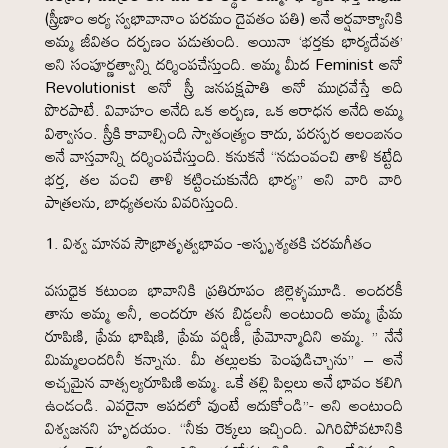
(స్త్రీణాం ఆర్య స్వభావానాం పరమం దైవతం పతి) అనే ఆర్షవాక్యానికి
అమ్మ జీవితం దర్పణం పడుతుంది. అయినా ‘భర్తకు భార్యదేవత’
అని సంపూర్ణత్వాన్ని దర్శింపచేస్తుంది. అమ్మ మీద Feminist అనో
Revolutionist అనో స్త్రీ జనపక్షపాతి అనో ముద్రవేస్తే అది
పొరపాటే. వివాహం అనేది ఒక అర్పణ, ఒక ఆరాధన అనేది అమ్మ
విశ్వాసం. స్త్రీకి కావాల్సింది స్వాతంత్ర్యం కాదు, పరస్పర ఆలంబనం
అనే వాస్తవాన్ని దర్శింపచేస్తుంది. కనుకనే “నడుంవంచి తాళి కట్టేది
భర్త, తల వంచి తాళి కట్టించుకునేది భార్య” అని వారి వారి
పాత్రలను, బాధ్యతలను వివరిస్తుంది.
విశ్వ మానవ సౌభ్రాతృత్వభావం -అస్పృశ్యతకి చరమగీతం
వసుధైక కటుంబ భావానికి ప్రతిరూపం జిల్లెళ్ళమూడి. అందరకీ
తాను అమ్మ అనీ, అందరూ తన బిడ్డలనీ అంటుంది అమ్మ ప్రేమ
రూపిణి, ప్రేమ భాషిణి, ప్రేమ వర్షిణీ, ప్రేమోన్మాదిని అమ్మ. ” నేనే
మిమ్మలందరినీ కన్నాను. మీ తల్లులకు పెంపుడిచ్చాను” – అనే
అచ్చమైన వాత్సల్యరూపిణి అమ్మ. ఒకే తల్లి పిల్లలు అనే భావం కలిగి
ఉండండి. ఎవరైనా ఆపదలో వుంటే ఆదుకోండి”- అని అంటుంది
విశ్వజనని హృదయం. “నీకు రెక్కలు ఇచ్చింది. ఎగిరిపోవటానికి