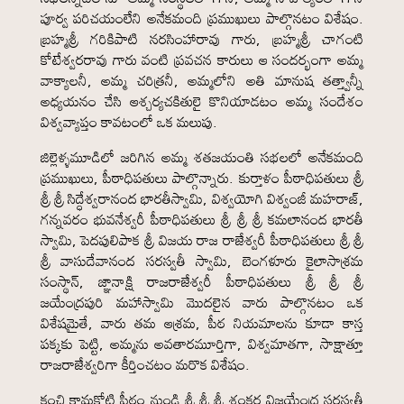
పూర్వ పరిచయంలేని అనేకమంది ప్రముఖులు పాల్గొనటం విశేషం.
బ్రహ్మశ్రీ గరికిపాటి నరసింహారావు గారు, బ్రహ్మశ్రీ చాగంటి
కోటేశ్వరరావు గారు వంటి ప్రవచన కారులు ఆ సందర్భంగా అమ్మ
వాక్యాలనీ, అమ్మ చరిత్రనీ, అమ్మలోని అతి మానుష తత్త్వాన్నీ
అధ్యయనం చేసి ఆశ్చర్యచకితులై కొనియాడటం అమ్మ సందేశం
విశ్వవ్యాప్తం కావటంలో ఒక మలుపు.
జిల్లెళ్ళమూడిలో జరిగిన అమ్మ శతజయంతి సభలలో అనేకమంది
ప్రముఖులు, పీఠాధిపతులు పాల్గొన్నారు. కుర్తాళం పీఠాధిపతులు శ్రీ
శ్రీ శ్రీ సిద్ధేశ్వరానంద భారతీస్వామి, విశ్వయోగి విశ్వంజీ మహరాజ్,
గన్నవరం భువనేశ్వరీ పీఠాధిపతులు శ్రీ శ్రీ శ్రీ కమలానంద భారతీ
స్వామి, పెదపులిపాక శ్రీ విజయ రాజ రాజేశ్వరీ పీఠాధిపతులు శ్రీ శ్రీ
శ్రీ వాసుదేవానంద సరస్వతీ స్వామి, బెంగళూరు కైలాసాశ్రమ
సంస్థాన్, జ్ఞానాక్షి రాజరాజేశ్వరీ పీఠాధిపతులు శ్రీ శ్రీ శ్రీ
జయేంద్రపురి మహాస్వామి మొదలైన వారు పాల్గొనటం ఒక
విశేషమైతే, వారు తమ ఆశ్రమ, పీఠ నియమాలను కూడా కాస్త
పక్కకు పెట్టి, అమ్మను అవతారమూర్తిగా, విశ్వమాతగా, సాక్షాత్తూ
రాజరాజేశ్వరిగా కీర్తించటం మరొక విశేషం.
కంచి కామకోటి పీఠం నుండి శ్రీ శ్రీ శ్రీ శంకర విజయేంద్ర సరస్వతీ