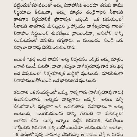
పట్టించుకోకపోవటంతో అమ్మ వివాహానికి అందరూ తమకు తాము
నిర్ణయాలు తీసుకున్నా అమ్మ మాత్రం తండ్రిగారైన సీతాపతి
తాతగారి నిర్ణయానికే ప్రాధాన్యత ఇస్తుంది. ఒక సమయంలో
సీతాపతి తాతగారు మేనల్లుడైన బ్రహ్మాండం నాగేశ్వరరావు గారితో
వివాహం నిర్ణయించి శుభలేఖలు వ్రాయించినా, అనుకోని కొన్ని
సంఘటనలతో వెనుకకు తగ్గుతారు. ఆ సంబంధం నుండి ఇరు
వర్గాలూ దాదాపు విరమించుకుంటారు.
అయితే “భర్త అంటే భావన” అన్న నిర్వచనం ఇచ్చిన అమ్మ మాత్రం
ఆనాటి నుండీ మనసా, వాచా, కర్మణా నాగేశ్వరరావు గారే తన భర్త
అనే విషయంలో నిశ్చయాత్మక బుద్ధితో వుంటుంది. మానసికంగా
వివాహమయిపోయింది అనే భావనతోనే వుంటుంది.
తరువాత ఒక సందర్భంలో అమ్మ, నాన్నగారు (నాగేశ్వరరావు గారు)
కలుసుకుంటారు. అప్పుడు నాన్నగారు అమ్మని “అసలు పెళ్ళి
చేసుకోవాలని వున్నదా” అని అడుగుతారు. సమాధానంగా అమ్మ
అంటుంది, “ఇంతకుముందు దాన్ని గురించి నా మనస్సులో
ఆలోచన లేదు. మొన్న లగ్నాలు పెట్టిన తరువాత, శుభలేఖలు
కొట్టించిన తరువాత పెళ్ళయిపోయిందేమో అనిపించింది” అంటూ,
“శుభలేఖలో వున్న నామాన్ని చేసుకున్నా ఆ నామం చేస్తే ఆ రూపం