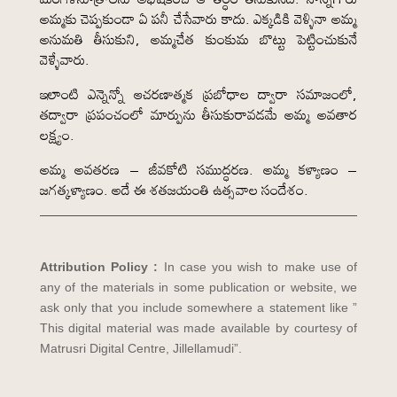
అమ్మకు చెప్పకుండా ఏ పనీ చేసేవారు కాదు. ఎక్కడికి వెళ్ళినా అమ్మ
అనుమతి తీసుకుని, అమ్మచేత కుంకుమ బొట్టు పెట్టించుకునే
వెళ్ళేవారు.
ఇలాంటి ఎన్నెన్నో ఆచరణాత్మక ప్రబోధాల ద్వారా సమాజంలో,
తద్వారా ప్రపంచంలో మార్పును తీసుకురావడమే అమ్మ అవతార
లక్ష్యం.
అమ్మ అవతరణ – జీవకోటి సముద్ధరణ. అమ్మ కళ్యాణం –
జగత్కళ్యాణం. అదే ఈ శతజయంతి ఉత్సవాల సందేశం.
Attribution Policy :
In case you wish to make use of
any of the materials in some publication or website, we
ask only that you include somewhere a statement like ”
This digital material was made available by courtesy of
Matrusri Digital Centre, Jillellamudi”.