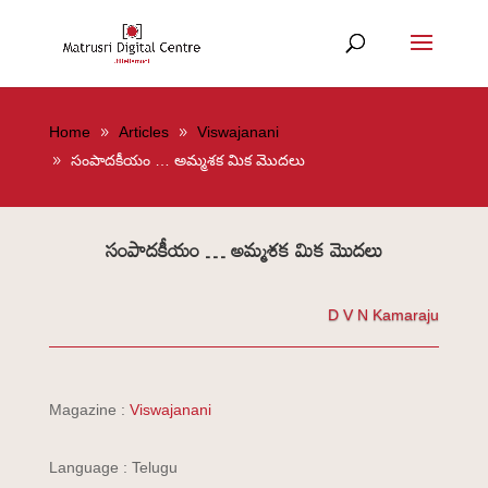
Home
Articles
Viswajanani
సంపాదకీయం … అమ్మశక మిక మొదలు
సంపాదకీయం … అమ్మశక మిక మొదలు
D V N Kamaraju
Magazine :
Viswajanani
Language : Telugu