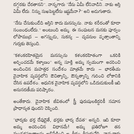
దగ్గరకు చేరతానని”. నాన్నగారు “నేను ఏమీ లేనివాడిని. నాకు ఆస్తి
ఏమీ లేదు. నిన్ను సుఖపెట్టలేను ఇష్టమేనా?” అని అడుగుతారు.
“నేను చేసుకుండేది ఆస్తిని కాదు మనస్సును. నాకు శరీరంతో కూడా
సంబంధంలేదు.” అంటుంది అమ్మ. ఈ సంఘటన మనకు పూర్వం
లోపాముద్ర – అగస్త్యుడు, సుకన్య – చ్యవనుల వృత్తాంతాన్ని
గుర్తుకు తెస్తుంది.
“కళంకరహితమైన మనస్సును కళంకరహితంగా ఒకరికి
అర్పించడమే కళ్యాణం” అన్న సూక్తి అమ్మ స్వయంగా ఆచరించి
అందించిన మహత్తర సందేశం మాత్రమే కాదు – భారతీయ
వైవాహిక వ్యవస్థలోని ఔచిత్యాన్ని, ఔన్నత్యాన్ని గురించి లోకానికి
చేసిన ఉపదేశం. ఆధునిక వైవాహిక వ్యవస్థలోని ఒడిదుడుకులకీ ఇది
అనుసరణీయ పరిష్కారం.
అంతేకాదు. వైవాహిక జీవితంలో స్త్రీ పురుషులకిద్దరికీ సమాన
ప్రాధాన్యత వుందని చెప్పింది.
“భార్యకు భర్త దేవుడైతే, భర్తకు భార్య దేవత” అన్నది. ఇది కూడా
అమ్మ ఆచరించిన విధానమే! అమ్మ ప్రతిరోజూ తన
మంగళసూత్రాలను అభిషేకించి ఆ తీర్ధం తీసుకునేది. నాన్నగారు