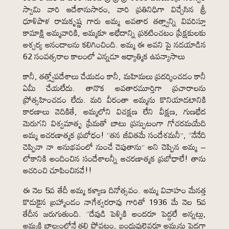
స్వామి వారి ఆదేశానుసారం, వారి ప్రతినిధిగా విచ్చేసిన శ్రీ
ధూళిపాళ రామకృష్ణ గారు అమ్మ అవతార తత్త్వాన్ని వివరిస్తూ
కామాక్షి అమ్మవారికి, అమ్మకూ అభేదాన్ని ప్రకటించటం ప్రేక్షకులకు
ఆశ్చర్య ఆనందాలను కలిగించింది. అమ్మ ఈ అవని పై నడయాడిన
62 సంవత్సరాల కాలంలో ఎన్నడూ ఆధ్యాత్మిక ఉపన్యాసాలు
కానీ, తత్త్వోపదేశాలు చేయడం కానీ, మహిమలు ప్రదర్శించడం కానీ
ఏమీ చేయలేదు. తానొక అవతారమూర్తిగా ప్రచారాలను
ప్రోత్సహించడం లేదు. మరి వీరంతా అమ్మను కొనియాడటానికి
కారణాలు వెదికితే, అమ్మలోని విచక్షణ లేని వీక్షణ, గుణభేద
మెరుగని విశ్వమాతృ ప్రేమతో బాటు ప్రస్ఫుటంగా గోచరమయేది
అమ్మ ఆచరణాత్మక ప్రబోధం! “తన జీవితమే సందేశమనీ”, “నేనేది
చెప్పినా నా అనుభవంలో నుంచే చెపుతాను” అని చెప్పిన అమ్మ –
లోకానికి అందించిన సందేశాలన్నీ ఆచరణాత్మక ప్రబోధాలే! తాను
ఆచరించి చూపించినవే!!
ఈ నెల 5వ తేదీ అమ్మ కళ్యాణ దినోత్సవం. అమ్మ వివాహం మేనత్త
కొడుకైన బ్రహ్మాండం నాగేశ్వరరావు గారితో 1936 మే నెల 5వ
తేదీన జరుగుతుంది. “దేవుడి పెళ్ళికి అందరూ పెద్దలే అన్నట్లు,
అమ్మకి బాల్యంలోనే తల్లి పోవటం, బంధువులెవరూ అమ్మను పెద్దగా