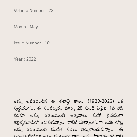
Volume Number : 22
Month : May
Issue Number : 10
Year : 2022
అమ్మ అవతరించిన ఈ శతాబ్ది కాలం (1923-2023) ఒక
స్వర్ణయుగం. ఈ సంవత్సరం మార్చి 28 నుండి ఏప్రిల్ 1వ తేదీ
వరకూ అమ్మ శతజయంతి ఉత్సవాలు మహా వైభవంగా
జిల్లెళ్ళమూడిలో జరుపుకున్నాం. దానికి పూర్వాంగంగా అనేక చోట్ల
అమ్మ శతజయంతి సందేశ సభలు నిర్వహించుకున్నాం. ఈ
సభలన్నిటిలోనూ అమ్మ సంస్థలతో గానీ, అమ్మ సాహిత్యంతో గానీ