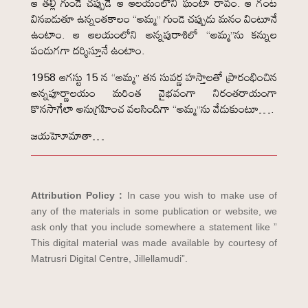
ఆ తల్లి గుండె చప్పుడే ఆ ఆలయంలోని ఘంటా రావం. ఆ గంట
వినబడుతూ ఉన్నంతకాలం “అమ్మ” గుండె చప్పుడు మనం వింటూనే
ఉంటాం. ఆ ఆలయంలోని అన్నపురాశిలో “అమ్మ”ను కన్నుల
పండుగగా దర్శిస్తూనే ఉంటాం.
1958 ఆగస్టు 15 న “అమ్మ” తన సువర్ణ హస్తాలతో ప్రారంభించిన
అన్నపూర్ణాలయం మరింత వైభవంగా నిరంతరాయంగా
కొనసాగేలా అనుగ్రహించ వలసిందిగా “అమ్మ”ను వేడుకుంటూ….
జయహెూమాతా…
Attribution Policy :
In case you wish to make use of
any of the materials in some publication or website, we
ask only that you include somewhere a statement like ”
This digital material was made available by courtesy of
Matrusri Digital Centre, Jillellamudi”.