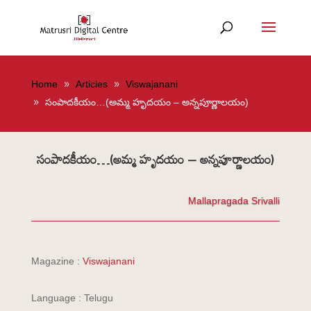
Home
Articles
Viswajanani
సంపాదకీయం…(అమ్మ హృదయం – అన్నపూర్ణాలయం)
సంపాదకీయం…(అమ్మ హృదయం – అన్నపూర్ణాలయం)
Mallapragada Srivalli
Magazine :
Viswajanani
Language : Telugu