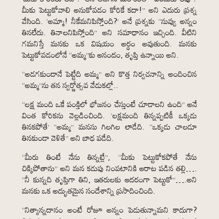
మీకు పెట్టుకోవాలి అనుకోవడం కోరికే కదా!” అని ఎదురు ప్రశ్న
వేసింది. ‘అమ్మా! నీకేమనిపిస్తోంది?’ అనే ప్రశ్నకు “నువ్వు అన్నం
తినలేదు. తినాలనిపిస్తోంది” అని సమాధానం ఇచ్చింది. వీటిని
గమనిస్తే మనకు ఒక విషయం అర్థం అవుతుంది. మనకు
పెట్టుకోవడంలోనే “అమ్మ”కు ఆనందం, తృప్తి ఉన్నాయి అని.
“అడగకుండానే పెట్టేది అమ్మ” అని కొత్త నిర్వచనాన్ని అందించిన
“అమ్మ”ను తన స్వర్ణోత్సవ వేడుకల్లో..
“లక్ష మంది ఒకే పంక్తిలో భోజనం చేస్తుంటే చూడాలని ఉంది” అనే
వింత కోరికను వెల్లడించింది. ‘లక్షమంది తిన్నప్పటికీ ఒక్కడు
తినకపోతే’ “అమ్మ” మనసు గిలగిల లాడేది. “ఒక్కడు చాలడూ
తినకుండా వెళితే” అని బాధ పడేది.
“మీరు తింటే నేను తిన్నట్లే”, “మీకు పెట్టుకోకపోతే నేను
చిక్కిపోతాను” అని మన కడుపు నింపటానికి ఆరాట పడిన తల్లి….
“నీ కున్నది తృప్తిగా తిని, ఇతరులకు ఆదరంగా పెట్టుకో”….అని
మనకు ఒక అద్భుతమైన సందేశాన్ని ప్రసాదించింది.
“నిత్యాన్నదానం అంటే రోజూ అన్నం పెడుతున్నామని కాదుగా?