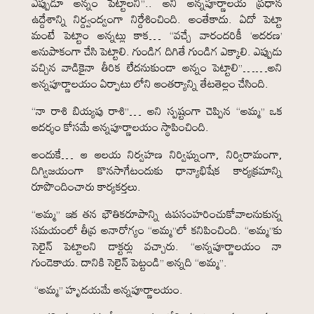
ఎప్పుడూ అన్నం పెట్టాలని”.. అని అన్నపూర్ణాలయ ప్రధాన
ఉద్దేశాన్ని నిర్ద్వంద్వంగా నిర్దేశించింది. అంతేకాదు. ఏదో పెట్టా
మంటే పెట్టాం అన్నట్లు కాక… “వచ్చే వారందరికీ ‘ఆదరణ’
అనుపాకంగా చేసి పెట్టాలి. గుండిగ దిగితే గుండిగ ఎక్కాలి. ఎప్పుడు
వచ్చిన వాడికైనా తీరిక లేదనుకుండా అన్నం పెట్టాలి”……అని
అన్నపూర్ణాలయం ఏర్పాటు లోని ఆంతర్యాన్ని తేటతెల్లం చేసింది.
“నా రాశి బియ్యపు రాశి”… అని స్పష్టంగా చెప్పిన “అమ్మ” ఒక
ఆదర్శం కోసమే అన్నపూర్ణాలయం స్థాపించింది.
అందుకే… ఆ ఆలయ నిర్వహణ నిర్విఘ్నంగా, నిర్విరామంగా,
దిగ్విజయంగా కొనసాగేటందుకు ధాన్యాభిషేక కార్యక్రమాన్ని
రూపొందించారు కార్యకర్తలు.
“అమ్మ” ఇక తన భౌతికరూపాన్ని ఉపసంహరించుకోవాలనుకున్న
సమయంలో తీవ్ర అనారోగ్యం “అమ్మ”లో కనిపించింది. “అమ్మ”కు
సెలైన్ పెట్టాలని డాక్టర్లు వచ్చారు. “అన్నపూర్ణాలయం నా
గుండెకాయ. దానికి సెలైన్ పెట్టండి” అన్నది “అమ్మ”.
“అమ్మ” హృదయమే అన్నపూర్ణాలయం.