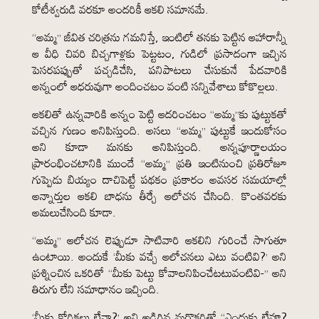
కోటీశ్వరుడి వరకూ అందరికీ ఆకలి సమానమే.
“అమ్మ” జీవిత చరిత్రను గమనిస్తే, ఇంటిలో తనకు పెట్టిన ఆహారాన్నీ
ఆ వీధి చివరి బిచ్చగాళ్లకు పెట్టటం, గుడిలో ప్రసాదంగా ఇచ్చిన
పెసరపప్పుతో పచ్చడిచేసి, పనిపాటలు చేసుకునే పేదవారికి
అన్నంలో ఆధరువుగా అందించటం వంటి సన్నివేశాలు కోకొల్లలు.
ఆకలితో ఉన్నవారికి అన్నం పెట్టి ఆదరించటం “అమ్మ”కు పుట్టుకతో
వచ్చిన గుణం అనిపిస్తుంది. అసలు “అమ్మ” పుట్టుకే ఇందుకోసం
అని కూడా మనకు అనిపిస్తుంది. అన్నపూర్ణాలయం
ప్రారంభించటానికి ముందే “అమ్మ” ప్రతి ఇంటినుంచి ప్రతిరోజూ
గుప్పెడు బియ్యం దాచిపెట్టే పథకం ప్రకారం అవసర సమయాల్లో
అన్నార్తుల ఆకలి బాధను తీర్చే ఆలోచన చేసింది. కొంతవరకు
అమలుచేసింది కూడా.
“అమ్మ” ఆలోచన లెప్పుడూ సాటివారి ఆకలిని గురించే సాగుతూ
ఉంటాయి. అందుకే ‘మీకు వచ్చే ఆలోచనలు ఎటు వంటివి?’ అని
ప్రశ్నించిన ఒకరితో “మీకు పెట్టు కోవాలనిపించేటటువంటివి-” అని
తిరుగు లేని సమాధానం ఇచ్చింది.
‘మీకు కోరికలు లేవా?’ అని అడిగిన మరొకరితో “ఎందుకు లేవూ?