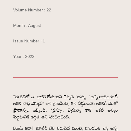
Volume Number : 22
Month : August
Issue Number : 1
Year : 2022
“ఈ కలిలో నా కాకలి లేదు”అని చెప్పిన “అమ్మ” “అన్ని బాధలకంటే
ఆకలి బాధ ఎక్కువ” అని ప్రకటించి, తన బిడ్డలందరి ఆకలికి ఎంతో
ప్రాధాన్యం ఇచ్చింది. ‘డ్రస్సూ, ఎడ్రస్సూ కాక ఆకలే అన్నం
పెట్టటానికి అర్హత’ అని ప్రకటించింది.
నిజమే కదా! కూటికి లేని నిరుపేద నుంచీ, కొండంత ఆస్తి ఉన్న