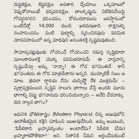
దుష్టశిక్షణ, శిష్టరక్షణ అవతార ధ్యేయాలు. ఒక్కమాటలో
చెప్పుకోవాలంటే ధర్మపరిరక్షణ. బాలకృష్ణుడు చిటికెనవేలుపై
గోవర్ధనగిరిని ధరించడం, కోదండరాముడు జనస్థానంలో
ఒంటిచేత్తో 14,000 మంది ఖరదుషణాది రాక్షసుల్ని
సంహరించడం వంటి ఘట్టాల్ని స్మరించినపుడు పరిమిత
మానవరూపంలో ఉన్న మాధవుని అనంతశక్తి స్పష్టమవుతుంది.
సామాన్యచక్షువులకు గోచరించే గోచరించని సమస్త సృష్టికూడా
మూలకారణశక్తి యొక్క పరిమితరూపమే. ఈ వాస్తవాన్ని
స్పష్టంచేస్తూ అమ్మ “నాన్నా! ఈ గోడ భగవంతుడే. కానీ
భగవంతుడు ఈ గోడ మాత్రమేకాదు”అన్నది. ముమ్మాటికీ నిజం ఆ
మాట. ‘త్రిపదా ర్ధారయ దేవః యద్విష్ణో రేక ముత్తమమ్’ –
వ్యక్తావ్యక్తమయిన సృష్టిని నాలుగు భాగాలు చేస్తే అందలి మూడు
భాగాల్ని విష్ణు భగవానుడు ధరించియున్నాడు – అనేది వేదవాక్కు.
మరి నాల్గవ భాగం?
ఆధునిక భౌతికశాస్త్రం (Modern Physics) చిన్న అణువులోని
ఊహాతీతమైన శక్తిని చూపించి ఋజువుచేసింది. అమ్మ అంటుంది,
“పిపీలికాది బ్రహ్మపర్యంతం అంటారేమి? పిపీలిక (చీమ)
బ్రహ్మకాకపోతేకదా!” అని. నిజానికి చీమని అర్థంచేసుకుంటే