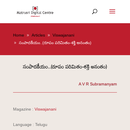
Home
Articles
Viswajanani
సంపాదకీయం..(రూపం పరిమితం-శక్తి అనంతం)
సంపాదకీయం..(రూపం పరిమితం-శక్తి అనంతం)
A V R Subramanyam
Magazine :
Viswajanani
Language : Telugu