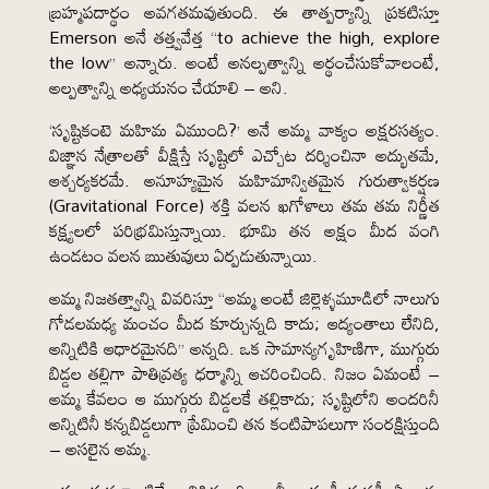
బ్రహ్మపదార్థం అవగతమవుతుంది. ఈ తాత్పర్యాన్ని ప్రకటిస్తూ
Emerson అనే తత్త్వవేత్త “to achieve the high, explore
the low” అన్నారు. అంటే అనల్పత్వాన్ని అర్థంచేసుకోవాలంటే,
అల్పత్వాన్ని అధ్యయనం చేయాలి – అని.
‘సృష్టికంటె మహిమ ఏముంది?’ అనే అమ్మ వాక్యం అక్షరసత్యం.
విజ్ఞాన నేత్రాలతో వీక్షిస్తే సృష్టిలో ఎచ్చోట దర్శించినా అద్భుతమే,
ఆశ్చర్యకరమే. అనూహ్యమైన మహిమాన్వితమైన గురుత్వాకర్షణ
(Gravitational Force) శక్తి వలన ఖగోళాలు తమ తమ నిర్ణీత
కక్ష్యలలో పరిభ్రమిస్తున్నాయి. భూమి తన అక్షం మీద వంగి
ఉండటం వలన ఋతువులు ఏర్పడుతున్నాయి.
అమ్మ నిజతత్త్వాన్ని వివరిస్తూ “అమ్మ అంటే జిల్లెళ్ళమూడిలో నాలుగు
గోడలమధ్య మంచం మీద కూర్చున్నది కాదు; ఆద్యంతాలు లేనిది,
అన్నిటికి ఆధారమైనది” అన్నది. ఒక సామాన్యగృహిణిగా, ముగ్గురు
బిడ్డల తల్లిగా పాతివ్రత్య ధర్మాన్ని ఆచరించింది. నిజం ఏమంటే –
అమ్మ కేవలం ఆ ముగ్గురు బిడ్డలకే తల్లికాదు; సృష్టిలోని అందరినీ
అన్నిటినీ కన్నబిడ్డలుగా ప్రేమించి తన కంటిపాపలుగా సంరక్షిస్తుంది
– అసలైన అమ్మ.