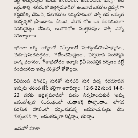
ఇట్టి అమ్మచర్యలు కంటికి కనిపించేవి; కనిపించనివి ఎన్నో! అవి
అర్థంకావు. శరీరంతో జిల్లెళ్ళమూడిలో ఉంటూనే ఒకచోట వైద్యునిగా
శస్త్రచికిత్స చేసింది, మరొకచోట నర్సురూపంలో వెళ్ళి తన అమృత
కరస్పర్శతో ప్రాణదానం చేసింది, వేరొక చోట ఒక పల్లెపడుచుగా
పసరువైద్యం చేసింది, ఇంకొకచోట ముత్తైదువుగా వెళ్ళి ఎన్నో
చమత్కారాలు
ఇదంతా ఒక్క వాక్యంలో చెప్పాలంటే ‘మార్కండేయోపాఖ్యానం’,
‘మహిషాసురమర్ధనం’, ‘గజేంద్రమోక్షణం’, ‘విశ్వరూప సందర్శన
భాగ్య ప్రదానం’, ‘గీతాప్రబోధం’ ఇత్యాది దైవీ సంపత్తికి దర్పణం పట్టే
సంఘటనలు అమ్మ చరిత్రలో కోకొల్లలు.
దివినుండి దిగివచ్చి మనతో మనవలె మన మధ్య నడయాడిన
అమ్మను ‘తరింప జేసే తల్లి’గా ఆరాధిద్దాం. 12-6-22 నుండి 14-6-
22 వరకు జిల్లెళ్ళమూడిలో మనం నిర్వహించుకునే ‘అమ్మ
అనంతోత్సవ’ సంరంభంలో యథాశక్తి పాల్గొందాం. లోగడ
పరిమిత రూపంలో దర్శించుకున్న అనసూయమ్మను నేడు
‘విశ్వజనని’గా, ‘అనంతమ్మ’గా వీక్షిద్దాం, తరిద్దాం.
జయహో మాతా