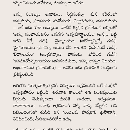
దర్శించినవారు అనేకులు, సందర్భాలు అనేకం.
అమ్మ సంకల్పం అమోఘం, సిద్ధసంకల్ప. మన శరీరంలో
అన్నమయ, ప్రాణమయ, మనోమయ, విజ్ఞానమయ, ఆనందమయ
– అనే ఐదు కోశా లున్నాయి. వాటికి తృప్తిని ప్రసాదించే లక్ష్యంతో
‘అమ్మ’ పంచాయతనం అనదగు ‘అన్నపూర్ణాలయం’ (అన్నం పెట్టి
ఆకలి తీర్చే గుడి); ‘వైద్యాలయం (ఆరోగ్యాన్నిచ్చే గుడి);
‘హైమాలయం (మనస్సు లయం చేసి శాంతిని ప్రసాదించే గుడి);
‘విద్యాలయం’ (ఆంధ్రగీర్వాణ భాషలను బోధించే గుడి);
‘అనసూయేశ్వరాలయం’ (ఆదిదంపతులు, అమ్మ-నాన్నల నిలయం,
అఖండానంద ప్రదాయకం) – అనెడు ఐదు ప్రజాహిత సంస్థలను
ప్రతిష్ఠించింది.
అతిలోక మాతృవాత్సల్యానికి చిహ్నంగా లక్షమందికి ఒకే పంక్తిలో
అన్నప్రసాదం పెట్టింది. తరువాత కాలంలో శోక సంతప్తులయిన
బిడ్డలను వెతుక్కుంటూ మురికి వాడలూ, ఆస్పత్రులూ,
కారాగారాలూ, అనాధ ఆశ్రమాలకి వెళ్ళి వాళ్ళ కన్నీటిని తన
పమిటచెంగుతో తుడిచి తన గుండెలకు హత్తుకొని ప్రసాదాన్ని
తినిపించింది; దీనజనావనలోల అమ్మ.