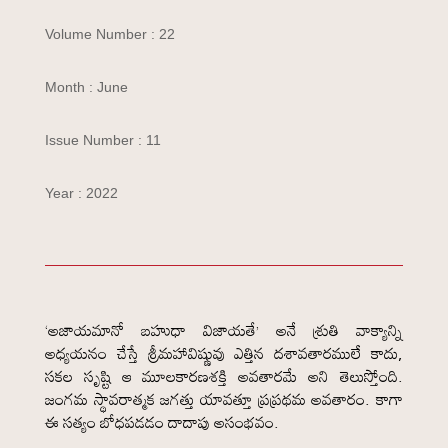
Volume Number : 22
Month : June
Issue Number : 11
Year : 2022
‘అజాయమానో బహుధా విజాయతే’ అనే శ్రుతి వాక్యాన్ని
అధ్యయనం చేస్తే శ్రీమహావిష్ణువు ఎత్తిన దశావతారములే కాదు,
సకల సృష్టి ఆ మూలకారణశక్తి అవతారమే అని తెలుస్తోంది.
జంగమ స్థావరాత్మక జగత్తు యావత్తూ ప్రప్రథమ అవతారం. కాగా
ఈ సత్యం బోధపడడం దాదాపు అసంభవం.