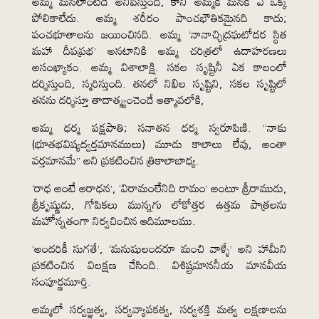
అమ్మ మనలాంటిదే అనిపిస్తుంది, కానీ అమ్మకీ మనకీ ఏ ఒక్క
పోలికాలేదు. అమ్మ శరీరం పాంచభౌతికమైనది కాదు;
పంచభూతాలను జయించినది. అమ్మ ‘నానాచ్ఛిద్రఘటోదర స్థిత
మహా దీపప్రభ’ అనటానికి అమ్మ చరిత్రలో ఉదాహరణలు
అసంఖ్యాకం. అమ్మ విశాలాక్షి. సకల సృష్టినీ ఏక కాలంలో
దర్శిస్తుంది, స్మరిస్తుంది. తనలో నిఖిల సృష్టిని, సకల సృష్టిలో
తనను దర్శిస్తూ తాదాత్మ్యంచెందే ఆత్మావలోకి,
అమ్మ ధర్మ పక్షపాతి; సనాతన ధర్మ స్వరూపిణి. “నాకు
(భూతభవిష్యద్వర్తమానములు) మూడు కాలాలు లేవు, అంతా
వర్తమానమే” అని ప్రకటించిన త్రికాలాబాధ్య.
‘రాధ అంటే ఆరాధన’, ‘విరామంలేనిది రామం’ అంటూ శ్రీరాముడు,
శ్రీకృష్ణుడు, గోపికలు మున్నగు లోకోత్తర ఉత్తమ పాత్రలను
మహోన్నతంగా నిర్వచించిన ఆదిమూలము.
‘అందరికీ సుగతే’, ‘మనుషులందరూ మంచి వాళ్ళే’ అని హామీని
ప్రకటించిన విలక్షణ చేసింది. విశిష్టమాననీయ మానవీయ
సంపూర్ణమూర్తి.
అమ్మలో సర్వజ్ఞత్వ, సర్వవ్యాపకత్వ, సర్వశక్తి మత్వ లక్షణాలను